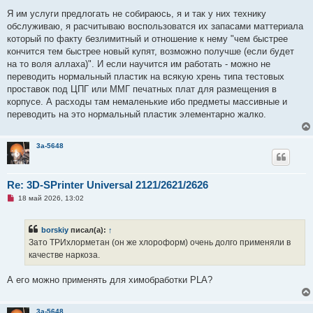
т
а
Я им услуги предлогать не собираюсь, я и так у них технику
н
обслуживаю, я расчитываю воспользоватся их запасами маттериала
н
о
который по факту безлимитный и отношение к нему "чем быстрее
е
кончится тем быстрее новый купят, возможно получше (если будет
с
о
на то воля аллаха)". И если научится им работать - можно не
о
переводить нормальный пластик на всякую хрень типа тестовых
б
щ
проставок под ЦПГ или ММГ печатных плат для размещения в
е
корпусе. А расходы там немаленькие ибо предметы массивные и
н
и
переводить на это нормальный пластик элементарно жалко.
е
3a-5648
Re: 3D-SPrinter Universal 2121/2621/2626
Н
18 май 2026, 13:02
е
п
р
borskiy
писал(а):
↑
о
ч
Зато ТРИхлорметан (он же хлороформ) очень долго применяли в
и
качестве наркоза.
т
а
н
А его можно применять для химобработки PLA?
н
о
е
с
3a-5648