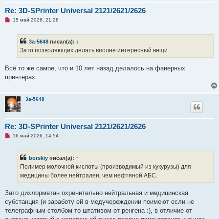
е
Re: 3D-SPrinter Universal 2121/2621/2626
Н
15 май 2026, 21:26
е
п
р
3a-5648
писал(а):
↑
о
ч
Зато позволяющих делать вполне интересный вещи.
и
т
а
Всё то же самое, что и 10 лет назад делалось на фанерных
н
принтерах.
н
о
е
с
3a-5648
о
о
б
щ
Re: 3D-SPrinter Universal 2121/2621/2626
е
н
Н
16 май 2026, 14:54
и
е
е
п
р
borskiy
писал(а):
↑
о
ч
Полимер молочной кислоты (производимый из кукурузы) для
и
медицины более нейтрален, чем нефтяной АБС.
т
а
н
Зато дихлорметан охренительно нейтральная и медицинская
н
о
субстанция (и заработу ей в медучереждении поимеют если не
е
телеграфным столбом то штативом от ренгена :), в отличие от
с
о