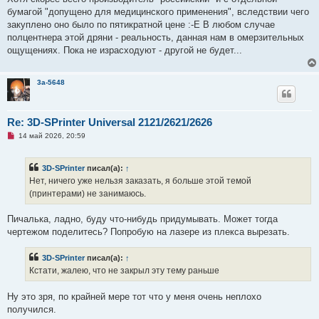
н
о
бумагой "допущено для медицинского применения", вследствии чего
е
закуплено оно было по пятикратной цене :-Е В любом случае
с
о
полцентнера этой дряни - реальность, данная нам в омерзительных
о
ощущениях. Пока не израсходуют - другой не будет...
б
щ
е
н
3a-5648
и
е
Re: 3D-SPrinter Universal 2121/2621/2626
Н
14 май 2026, 20:59
е
п
р
3D-SPrinter
писал(а):
↑
о
ч
Нет, ничего уже нельзя заказать, я больше этой темой
и
(принтерами) не занимаюсь.
т
а
н
Пичалька, ладно, буду что-нибудь придумывать. Может тогда
н
о
чертежом поделитесь? Попробую на лазере из плекса вырезать.
е
с
о
3D-SPrinter
писал(а):
↑
о
Кстати, жалею, что не закрыл эту тему раньше
б
щ
е
Ну это зря, по крайней мере тот что у меня очень неплохо
н
и
получился.
е