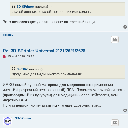
3D-SPrinter
писал(а):
↑
с кучей лишних деталей, позорящих мои седины.
Зато позволяющих делать вполне интересный вещи.
borskiy
Re: 3D-SPrinter Universal 2121/2621/2626
Н
15 май 2026, 05:19
е
п
р
3a-5648
писал(а):
↑
о
ч
"допущено для медицинского применения"
и
т
а
ИМХО самый лучший материал для медицинского применения -
н
чистый (прозрачный неокрашенный) ПЛА. Полимер молочной кислоты
н
о
(производимый из кукурузы) для медицины более нейтрален, чем
е
нефтяной АБС.
с
о
Ну или нейлон, но печатать им - то ещё удовольствие...
о
б
щ
е
3D-SPrinter
н
и