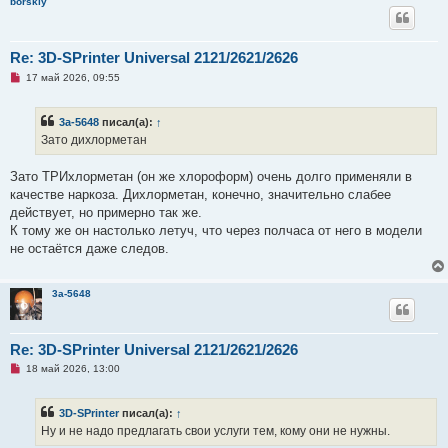
borskiy
Re: 3D-SPrinter Universal 2121/2621/2626
Н
17 май 2026, 09:55
е
п
р
3a-5648
писал(а):
↑
о
ч
Зато дихлорметан
и
т
а
Зато ТРИхлорметан (он же хлороформ) очень долго применяли в
н
качестве наркоза. Дихлорметан, конечно, значительно слабее
н
о
действует, но примерно так же.
е
К тому же он настолько летуч, что через полчаса от него в модели
с
о
не остаётся даже следов.
о
б
щ
е
3a-5648
н
и
е
Re: 3D-SPrinter Universal 2121/2621/2626
Н
18 май 2026, 13:00
е
п
р
3D-SPrinter
писал(а):
↑
о
ч
Ну и не надо предлагать свои услуги тем, кому они не нужны.
и