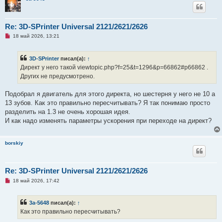
о
о
б
щ
Re: 3D-SPrinter Universal 2121/2621/2626
е
н
Н
18 май 2026, 13:21
и
е
е
п
р
3D-SPrinter
писал(а):
↑
о
ч
Директ у него такой viewtopic.php?f=25&t=1296&p=66862#p66862 .
и
Других не предусмотрено.
т
а
н
Подобрал я двигатель для этого директа, но шестерня у него не 10 а
н
о
13 зубов. Как это правильно пересчитывать? Я так понимаю просто
е
разделить на 1.3 не очень хорошая идея.
с
о
И как надо изменять параметры ускорения при переходе на директ?
о
б
щ
е
borskiy
н
и
е
Re: 3D-SPrinter Universal 2121/2621/2626
Н
18 май 2026, 17:42
е
п
р
3a-5648
писал(а):
↑
о
ч
Как это правильно пересчитывать?
и
т