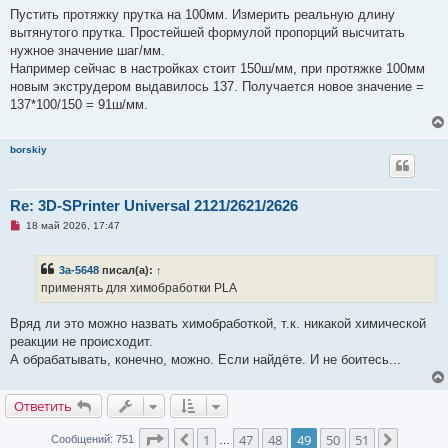
а
Пустить протяжку прутка на 100мм. Измерить реальную длину
н
вытянутого прутка. Простейшей формулой пропорций высчитать
н
о
нужное значение шаг/мм.
е
Например сейчас в настройках стоит 150ш/мм, при протяжке 100мм
с
о
новым экструдером выдавилось 137. Получается новое значение =
о
137*100/150 = 91ш/мм.
б
щ
е
н
borskiy
и
е
Re: 3D-SPrinter Universal 2121/2621/2626
Н
18 май 2026, 17:47
е
п
р
3a-5648
писал(а):
↑
о
ч
применять для химобработки PLA
и
т
а
Вряд ли это можно назвать химобработкой, т.к. никакой химической
н
реакции не происходит.
н
о
А обрабатывать, конечно, можно. Если найдёте. И не боитесь...
е
с
о
Ответить
о
б
щ
Страница
49
из
51
1
47
48
49
50
51
Пред.
След.
Сообщений: 751
…
е