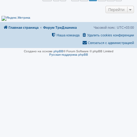
н
и
Перейти
е
Главная страница
Форум ТриДэшника
Часовой пояс:
UTC+03:00
Наша команда
Удалить cookies конференции
Связаться с администрацией
Создано на основе
phpBB
® Forum Software © phpBB Limited
Русская поддержка phpBB