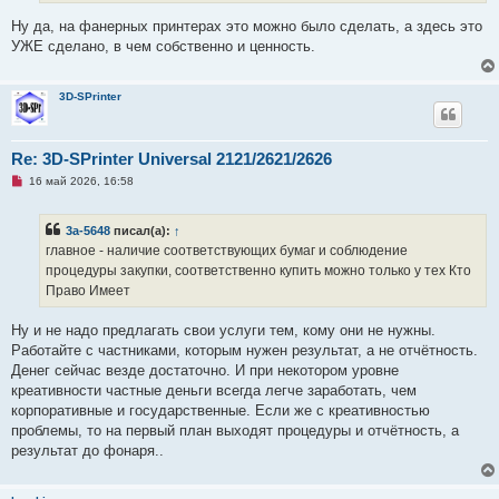
а
н
Ну да, на фанерных принтерах это можно было сделать, а здесь это
н
о
УЖЕ сделано, в чем собственно и ценность.
е
с
о
о
3D-SPrinter
б
щ
е
н
Re: 3D-SPrinter Universal 2121/2621/2626
и
е
Н
16 май 2026, 16:58
е
п
р
3a-5648
писал(а):
↑
о
ч
главное - наличие соответствующих бумаг и соблюдение
и
процедуры закупки, соответственно купить можно только у тех Кто
т
а
Право Имеет
н
н
о
Ну и не надо предлагать свои услуги тем, кому они не нужны.
е
Работайте с частниками, которым нужен результат, а не отчётность.
с
о
Денег сейчас везде достаточно. И при некотором уровне
о
креативности частные деньги всегда легче заработать, чем
б
щ
корпоративные и государственные. Если же с креативностью
е
проблемы, то на первый план выходят процедуры и отчётность, а
н
и
результат до фонаря..
е