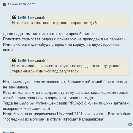
Н
13 май 2026, 06:25
е
п
р
3a-5648
писал(а):
↑
о
ч
И количество контактов в крышке возрастает до 6,
и
т
а
Да не надо там никаких контактов и прочей фигни!
н
Положите термостат рядом с принтером на проводах и не парьтесь.
н
о
Или приклейте где-нибудь спереди на корпус на двухсторонний
е
скотч.
с
о
о
3a-5648
писал(а):
↑
б
щ
И кстати можно ли заказать отдельно переднюю стенку крышки
е
термокамеры с дыркой под регулятор?
н
и
е
Нет, ничего уже нельзя заказать, я больше этой темой (принтерами)
не занимаюсь.
Кстати, жалею, что не закрыл эту тему раньше, кода маркетинговый
дизайн принтеров начал заруливать явно не туда.
Тогда не было бы мутнейшей серии PRO-2-3 с кучей лишних деталей,
позорящих мои седины. ))
Надо было на антикризисном Universal-2121 заканчивать. Вот это был
"последний из могикан" в стиле "автомат Калашникова".
borskiy