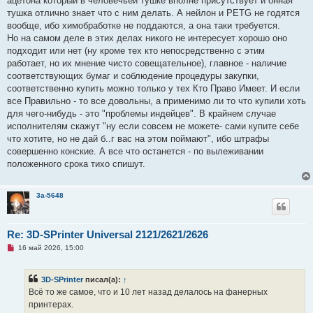
ацетона который в человечьей тушке вполне присутствует и онная
о
тушка отлично знает что с ним делать. А нейлон и PETG не годятся
б
щ
вообще, ибо химобработке не поддаются, а она таки требуется.
е
Но на самом деле в этих делах никого не интересует хорошо оно
н
и
подходит или нет (ну кроме тех кто непосредственно с этим
е
работает, но их мнение чисто совещательное), главное - наличие
соответствующих бумаг и соблюдение процедуры закупки,
соответственно купить можно только у тех Кто Право Имеет. И если
все Правильно - то все довольны, а применимо ли то что купили хоть
для чего-нибудь - это "проблемы индейцев". В крайнем случае
исполнителям скажут "ну если совсем не можете- сами купите себе
что хотите, но не дай б..г вас на этом поймают", ибо штрафы
совершенно конские. А все что останется - по вылеживании
положенного срока тихо спишут.
3a-5648
Re: 3D-SPrinter Universal 2121/2621/2626
Н
16 май 2026, 15:00
е
п
р
3D-SPrinter
писал(а):
↑
о
ч
Всё то же самое, что и 10 лет назад делалось на фанерных
и
принтерах.
т