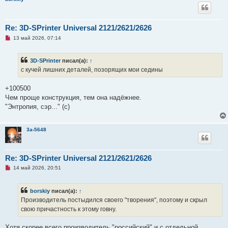
Re: 3D-SPrinter Universal 2121/2621/2626
Н
13 май 2026, 07:14
е
п
р
3D-SPrinter
писал(а):
↑
о
ч
с кучей лишних деталей, позорящих мои седины
и
т
а
+100500
н
Чем проще конструкция, тем она надёжнее.
н
о
"Энтропия, сэр..." (с)
е
с
о
о
3a-5648
б
щ
е
н
Re: 3D-SPrinter Universal 2121/2621/2626
и
е
Н
14 май 2026, 20:51
е
п
р
borskiy
писал(а):
↑
о
ч
Производитель постыдился своего "творения", поэтому и скрыл
и
свою причастность к этому говну.
т
а
н
Хотя скорее всего производитель "российский" и с отдельной