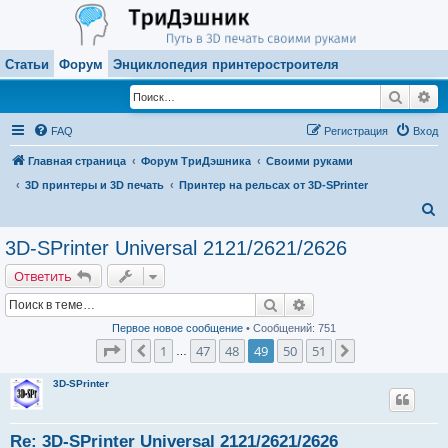
Статьи
Форум
Энциклопедия принтеростроителя
Поиск
Ра
FAQ
Регистрация
Вход
Главная страница
Форум ТриДэшника
Своими руками
3D принтеры и 3D печать
Принтер на рельсах от 3D-SPrinter
П
о
3D-SPrinter Universal 2121/2621/2626
и
Ответить
с
Поиск
Расширенный поиск
к
Первое новое сообщение
• Сообщений: 751
Страница
49
из
51
1
47
48
49
50
51
Пред.
След.
…
3D-SPrinter
Re: 3D-SPrinter Universal 2121/2621/2626