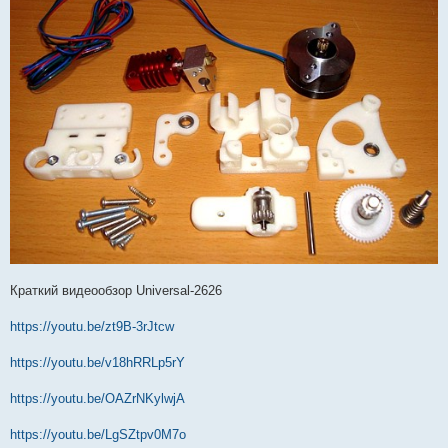
Краткий видеообзор Universal-2626
https://youtu.be/zt9B-3rJtcw
https://youtu.be/v18hRRLp5rY
https://youtu.be/OAZrNKylwjA
https://youtu.be/LgSZtpv0M7o