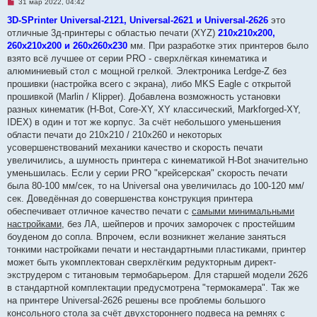
Н
31 мар 2022, 04:42
е
п
3D-SPrinter Universal-2121, Universal-2621 и Universal-2626
это
р
отличные 3д-принтеры с областью печати (XYZ)
210х210х200,
о
ч
260х210х200 и 260х260х230
мм. При разработке этих принтеров было
и
взято всё лучшее от серии PRO - сверхлёгкая кинематика и
т
а
алюминиевый стол с мощной грелкой. Электроника Lerdge-Z без
н
прошивки (настройка всего с экрана), либо MKS Eagle с открытой
н
о
прошивкой (Marlin / Klipper). Добавлена возможность установки
е
разных кинематик (H-Bot, Core-XY, XY классический, Markforged-XY,
с
о
IDEX) в один и тот же корпус. За счёт небольшого уменьшения
о
области печати до 210х210 / 210х260 и некоторых
б
щ
усовершенствований механики качество и скорость печати
е
увеличились, а шумность принтера с кинематикой H-Bot значительно
н
и
уменьшилась. Если у серии PRO "крейсерская" скорость печати
е
была 80-100 мм/сек, то на Universal она увеличилась до 100-120 мм/
сек. Доведённая до совершенства конструкция принтера
обеспечивает отличное качество печати с
самыми минимальными
настройками
, без ЛА, шейперов и прочих заморочек с простейшим
боуденом до сопла. Впрочем, если возникнет желание заняться
тонкими настройками печати и нестандартными пластиками, принтер
может быть укомплектован сверхлёгким редукторным директ-
экструдером с титановым термобарьером. Для старшей модели 2626
в стандартной комплектации предусмотрена "термокамера". Так же
на принтере Universal-2626 решены все проблемы большого
консольного стола за счёт двухстороннего подвеса на ремнях с