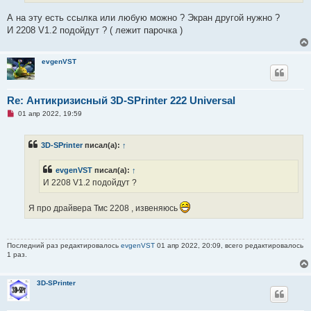
т
а
А на эту есть ссылка или любую можно ? Экран другой нужно ?
н
И 2208 V1.2 подойдут ? ( лежит парочка )
н
о
е
с
evgenVST
о
о
б
щ
Re: Антикризисный 3D-SPrinter 222 Universal
е
н
Н
01 апр 2022, 19:59
и
е
е
п
р
3D-SPrinter
писал(а):
↑
о
ч
и
evgenVST
писал(а):
↑
т
а
И 2208 V1.2 подойдут ?
н
н
о
Я про драйвера Тмс 2208 , извеняюсь
е
с
о
о
Последний раз редактировалось
evgenVST
01 апр 2022, 20:09, всего редактировалось
б
1 раз.
щ
е
н
и
3D-SPrinter
е