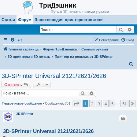
Статьи
Форум
Энциклопедия принтеростроителя
Поиск
Ра
FAQ
Регистрация
Вход
Главная страница
Форум ТриДэшника
Своими руками
3D принтеры и 3D печать
Принтер на рельсах от 3D-SPrinter
П
о
3D-SPrinter Universal 2121/2621/2626
и
Ответить
с
Поиск
Расширенный поиск
к
Страница
1
из
51
1
2
3
4
5
51
Первое новое сообщение
• Сообщений: 751
…
3D-SPrinter
3D-SPrinter Universal 2121/2621/2626