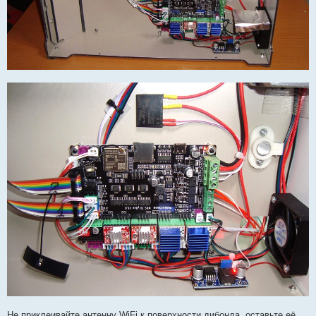
Не приклеивайте антенну WiFi к поверхности дибонда, оставьте её