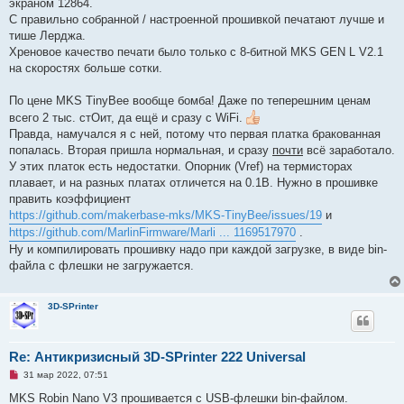
экраном 12864.
о
е
ч
н
С правильно собранной / настроенной прошивкой печатают лучше и
и
и
тише Лерджа.
т
е
а
Хреновое качество печати было только с 8-битной MKS GEN L V2.1
н
на скоростях больше сотки.
н
о
е
По цене MKS TinyBee вообще бомба! Даже по теперешним ценам
с
о
всего 2 тыс. стОит, да ещё и сразу с WiFi.
о
Правда, намучался я с ней, потому что первая платка бракованная
б
щ
попалась. Вторая пришла нормальная, и сразу
почти
всё заработало.
е
У этих платок есть недостатки. Опорник (Vref) на термисторах
н
и
плавает, и на разных платах отличется на 0.1В. Нужно в прошивке
е
править коэффициент
https://github.com/makerbase-mks/MKS-TinyBee/issues/19
и
https://github.com/MarlinFirmware/Marli ... 1169517970
.
Ну и компилировать прошивку надо при каждой загрузке, в виде bin-
файла с флешки не загружается.
3D-SPrinter
Re: Антикризисный 3D-SPrinter 222 Universal
Н
31 мар 2022, 07:51
е
п
MKS Robin Nano V3 прошивается с USB-флешки bin-файлом.