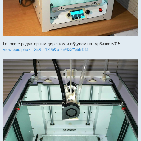
Голова с редукторным директом и обдувом на турбинке 5015.
viewtopic.php?f=25&t=1296&p=69433#p69433