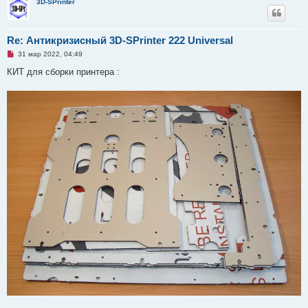
3D-SPrinter
Re: Антикризисный 3D-SPrinter 222 Universal
Н
31 мар 2022, 04:49
е
п
КИТ для сборки принтера :
р
о
ч
и
т
а
н
н
о
е
с
о
о
б
щ
е
н
и
е