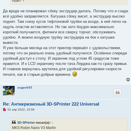
будет ?
т
а
н
Да вроде не планировал сбоку экструдер делать. Потому что и сзади
н
о
всё удобно заправляется. Катушка сбоку висит, а экструдер высоко
е
поднят. Там снизу кусок тефлоновой трубки на входе, в неё легко на
с
о
ощупь пластик вставляется. Но так зато боуден максимально
о
короткий получается, фитинги все сверху торчат, обслуживать
б
щ
удобно. А можно входную трубку экструдера на бок к катушке
е
вывести.
н
и
Я уже больше месяца на этот принтер перешёл с удовольствием,
е
потому что он реально очень удобный получился. Особенно спереди
удобный доступ к столу. И экранчик под углом 45 градусов тоже
нравится. И к LCD экранчику после тача Лерджа как-то сразу привык.
И главное вернулась крутилка для удобной регулировки скорости
печати, как в старые-добрые времена.
evgenVST
Re: Антикризисный 3D-SPrinter 222 Universal
Н
01 апр 2022, 15:56
е
п
р
3D-SPrinter
писал(а):
↑
о
ч
MKS Robin Nano V3 Marlin
и