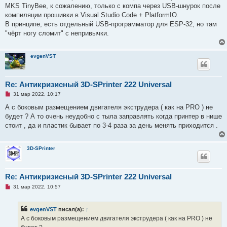
р
MKS TinyBee, к сожалению, только с компа через USB-шнурок после
о
ч
компиляции прошивки в Visual Studio Code + PlatformIO.
и
В принципе, есть отдельный USB-программатор для ESP-32, но там
т
а
"чёрт ногу сломит" с непривычки.
н
н
о
е
evgenVST
с
о
о
б
Re: Антикризисный 3D-SPrinter 222 Universal
щ
е
Н
31 мар 2022, 10:17
н
е
и
п
А с боковым размещением двигателя экструдера ( как на PRO ) не
е
р
будет ? А то очень неудобно с тыла заправлять когда принтер в нише
о
ч
стоит , да и пластик бывает по 3-4 раза за день менять приходится .
и
т
а
н
3D-SPrinter
н
о
е
с
Re: Антикризисный 3D-SPrinter 222 Universal
о
о
Н
31 мар 2022, 10:57
б
е
щ
п
е
р
evgenVST
писал(а):
↑
н
о
и
ч
А с боковым размещением двигателя экструдера ( как на PRO ) не
е
и