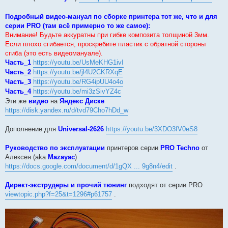
Подробный видео-мануал по сборке принтера тот же, что и для
серии PRO (там всё примерно то же самое):
Внимание! Будьте аккуратны при гибке композита толщиной 3мм.
Если плохо сгибается, проскребите пластик с обратной стороны
сгиба (это есть видеомануале).
Часть_1
https://youtu.be/UsMeKHG1ivI
Часть_2
https://youtu.be/jl4U2CKRXqE
Часть_3
https://youtu.be/RG4ipUU4o4o
Часть_4
https://youtu.be/mi3zSivYZ4c
Эти же
видео
на
Яндекс Диске
https://disk.yandex.ru/d/tvd79Cho7hDd_w
Дополнение для
Universal-2626
https://youtu.be/3XDO3fV0eS8
Руководство по эксплуатации
принтеров серии
PRO Techno
от
Алексея (aka
Mazayac
)
https://docs.google.com/document/d/1gQX ... 9g8n4/edit
.
Директ-экструдеры и прочий тюнинг
подходят от серии PRO
viewtopic.php?f=25&t=1296#p61757
.