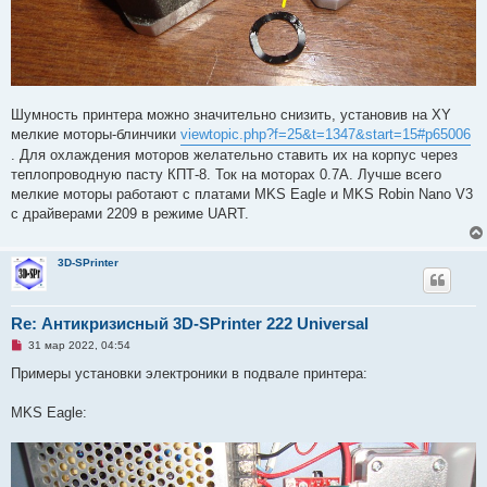
Шумность принтера можно значительно снизить, установив на XY
мелкие моторы-блинчики
viewtopic.php?f=25&t=1347&start=15#p65006
. Для охлаждения моторов желательно ставить их на корпус через
теплопроводную пасту КПТ-8. Ток на моторах 0.7А. Лучше всего
мелкие моторы работают с платами MKS Eagle и MKS Robin Nano V3
с драйверами 2209 в режиме UART.
3D-SPrinter
Re: Антикризисный 3D-SPrinter 222 Universal
Н
31 мар 2022, 04:54
е
п
Примеры установки электроники в подвале принтера:
р
о
ч
MKS Eagle:
и
т
а
н
н