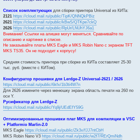
Список комплектующих
для сборки принтера Universal из КИТа:
2121
https://cloud.mail.ru/public/TipK/QNNQkPBiz
2621
https://cloud.mail.ru/public/kBwS/QTKpe7ckQ
2626
https://cloud.mail.ru/public/RpUr/LNUhYJ6a1
Внимание! Ссылки на алишке могут меняться. Сравнивайте по
описанию и картинке в списке.
Не заказывайте платы MKS Eagle и MKS Robin Nano с экраном TFT
MKS TS35. Он не подходит к корпусу!
Средняя стоимость принтера при сборке из КИТа составляет 25-30
тыс. руб. (вместе с КИТом).
Конфигуратор прошивки для Lerdge-Z Universal-2621 / 2626
https://cloud.mail.ru/public/6kfx/1b3ti4W7n
Для 2626 измените через менюшку экрана область печати на 260 по
оси Y.
Русификатор для Lerdge-Z
https://cloud.mail.ru/public/Yq9j/UEdEfY59G
Оптимизированные прошивки плат MKS для компиляции в VSC
+ Platformio Marlin-2.0
MKS Eagle
https://cloud.mail.ru/public/Zk3x/fJJ7ntCbH
MKS Robin Nano V3
https://cloud.mail.ru/public/w2f7/RErQmiNdh