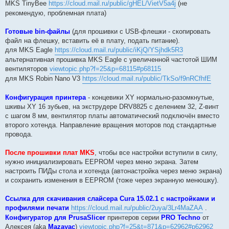
MKS TinyBee
https://cloud.mail.ru/public/gHEL/VietV5a4j
(не
рекомендую, проблемная плата)
Готовые bin-файлы
(для прошивки с USB-флешки - скопировать
файл на флешку, вставить её в плату, подать питание).
для MKS Eagle
https://cloud.mail.ru/public/iKjQ/YSjhdk5R3
альтернативная прошивка MKS Eagle с увеличенной частотой ШИМ
вентиляторов
viewtopic.php?f=25&p=68115#p68115
для MKS Robin Nano V3
https://cloud.mail.ru/public/TkSo/f9nRCfhfE
Конфигурация принтера
- концевики XY нормально-разомкнутые,
шкивы XY 16 зубьев, на экструдере DRV8825 с делением 32, Z-винт
с шагом 8 мм, вентилятор платы автоматический подключён вместо
второго хотенда. Направление вращения моторов под стандартные
провода.
После прошивки плат MKS
, чтобы все настройки вступили в силу,
нужно инициализировать EEPROM через меню экрана. Затем
настроить ПИДы стола и хотенда (автонастройка через меню экрана)
и сохранить изменения в EEPROM (тоже через экранную менюшку).
Ссылка для скачивания слайсера Cura 15.02.1 с настройками и
профилями печати
https://cloud.mail.ru/public/2uya/3Lr4MaZAA
.
Конфигуратор для PrusaSlicer
принтеров серии
PRO Techno
от
Алексея (aka
Mazayac
)
viewtopic.php?f=25&t=871&p=62962#p62962