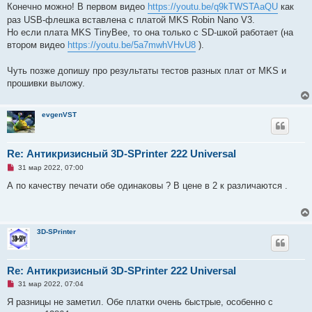
а
Конечно можно! В первом видео
https://youtu.be/q9kTWSTAaQU
как
н
раз USB-флешка вставлена с платой MKS Robin Nano V3.
н
о
Но если плата MKS TinyBee, то она только с SD-шкой работает (на
е
втором видео
https://youtu.be/5a7mwhVHvU8
).
с
о
о
Чуть позже допишу про результаты тестов разных плат от MKS и
б
щ
прошивки выложу.
е
н
и
е
evgenVST
Re: Антикризисный 3D-SPrinter 222 Universal
Н
31 мар 2022, 07:00
е
п
А по качеству печати обе одинаковы ? В цене в 2 к различаются .
р
о
ч
и
т
3D-SPrinter
а
н
н
о
е
Re: Антикризисный 3D-SPrinter 222 Universal
с
Н
о
31 мар 2022, 07:04
е
о
п
б
Я разницы не заметил. Обе платки очень быстрые, особенно с
р
щ