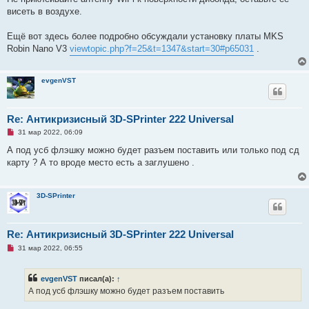
висеть в воздухе.
Ещё вот здесь более подробно обсуждали установку платы MKS
Robin Nano V3
viewtopic.php?f=25&t=1347&start=30#p65031
.
evgenVST
Re: Антикризисный 3D-SPrinter 222 Universal
Н
31 мар 2022, 06:09
е
п
А под усб флэшку можно будет разъем поставить или только под сд
р
карту ? А то вроде место есть а заглушено .
о
ч
и
т
3D-SPrinter
а
н
н
о
е
Re: Антикризисный 3D-SPrinter 222 Universal
с
Н
о
31 мар 2022, 06:55
е
о
п
б
р
щ
evgenVST
писал(а):
↑
о
е
ч
н
А под усб флэшку можно будет разъем поставить
и
и
т
е