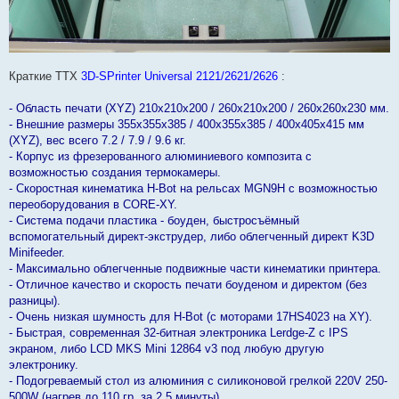
Краткие ТТХ
3D-SPrinter Universal 2121/2621/2626
:
- Область печати (XYZ) 210х210х200 / 260х210х200 / 260х260х230 мм.
- Внешние размеры 355х355х385 / 400х355х385 / 400х405х415 мм
(XYZ), вес всего 7.2 / 7.9 / 9.6 кг.
- Корпус из фрезерованного алюминиевого композита с
возможностью создания термокамеры.
- Скоростная кинематика H-Bot на рельсах MGN9H с возможностью
переоборудования в CORE-XY.
- Система подачи пластика - боуден, быстросъёмный
вспомогательный директ-экструдер, либо облегченный директ K3D
Minifeeder.
- Максимально облегченные подвижные части кинематики принтера.
- Отличное качество и скорость печати боуденом и директом (без
разницы).
- Очень низкая шумность для H-Bot (с моторами 17HS4023 на XY).
- Быстрая, современная 32-битная электроника Lerdge-Z с IPS
экраном, либо LCD MKS Mini 12864 v3 под любую другую
электронику.
- Подогреваемый стол из алюминия с силиконовой грелкой 220V 250-
500W (нагрев до 110 гр. за 2.5 минуты).