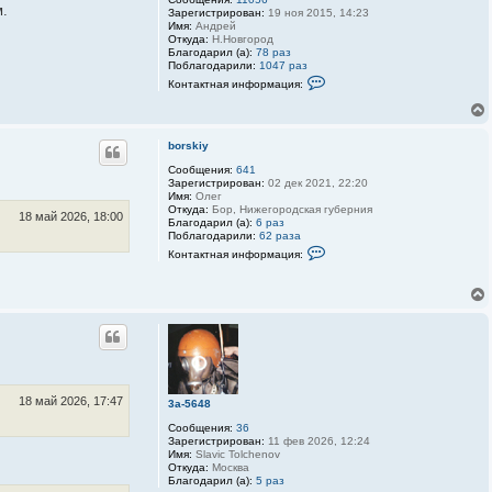
м.
Зарегистрирован:
19 ноя 2015, 14:23
Имя:
Андрей
Откуда:
Н.Новгород
Благодарил (а):
78 раз
Поблагодарили:
1047 раз
К
Контактная информация:
о
н
т
а
к
borskiy
т
Сообщения:
641
н
Зарегистрирован:
02 дек 2021, 22:20
а
Имя:
Олег
я
Откуда:
Бор, Нижегородская губерния
и
18 май 2026, 18:00
Благодарил (а):
6 раз
н
Поблагодарили:
62 раза
ф
К
о
Контактная информация:
о
р
н
м
т
а
а
ц
к
и
т
я
н
п
а
о
я
л
и
ь
н
з
18 май 2026, 17:47
3a-5648
ф
о
о
в
Сообщения:
36
р
а
Зарегистрирован:
11 фев 2026, 12:24
м
т
Имя:
Slavic Tolchenov
а
е
Откуда:
Москва
ц
л
Благодарил (а):
5 раз
и
я