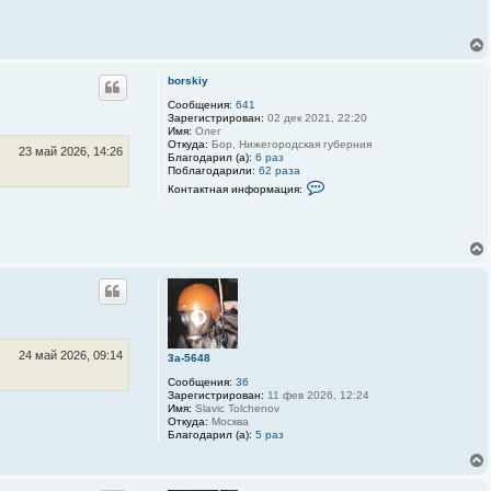
н
т
а
к
т
н
borskiy
а
я
Сообщения:
641
и
Зарегистрирован:
02 дек 2021, 22:20
н
Имя:
Олег
ф
Откуда:
Бор, Нижегородская губерния
о
23 май 2026, 14:26
Благодарил (а):
6 раз
р
Поблагодарили:
62 раза
м
К
а
Контактная информация:
о
ц
н
и
т
я
а
п
к
о
т
л
н
ь
а
з
я
о
и
в
н
а
ф
т
о
24 май 2026, 09:14
3a-5648
е
р
л
м
Сообщения:
36
я
а
Зарегистрирован:
11 фев 2026, 12:24
b
ц
Имя:
Slavic Tolchenov
o
и
Откуда:
Москва
r
я
Благодарил (а):
5 раз
s
п
k
о
i
л
y
ь