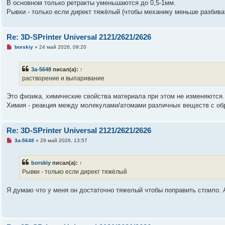
а
В основном только ретракты уменьшаются до 0,5-1мм.
н
Рывки - только если директ тяжёлый (чтобы механику меньше разбива
н
о
е
с
Re: 3D-SPrinter Universal 2121/2621/2626
о
о
Н
borskiy
»
24 май 2026, 09:20
б
е
щ
п
е
р
н
3a-5648
писал(а):
↑
о
и
ч
растворение и выпаривание
е
и
т
а
Это физика, химические свойства материала при этом не изменяются.
н
Химия - реакция между молекулами/атомами различных веществ с об
н
о
е
с
Re: 3D-SPrinter Universal 2121/2621/2626
о
о
Н
3a-5648
»
29 май 2026, 13:57
б
е
щ
п
е
р
н
borskiy
писал(а):
↑
о
и
ч
Рывки - только если директ тяжёлый
е
и
т
а
Я думаю что у меня он достаточно тяжелый чтобы поправить стоило. 
н
н
о
е
с
о