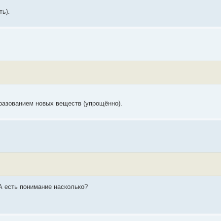
ть).
разованием новых веществ (упрощённо).
А есть понимание насколько?