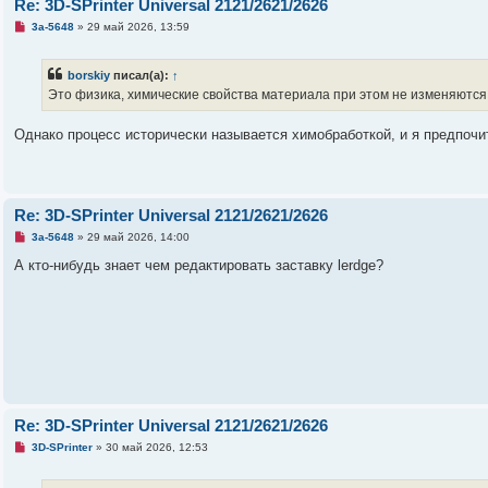
Re: 3D-SPrinter Universal 2121/2621/2626
о
б
Н
3a-5648
»
29 май 2026, 13:59
щ
е
е
п
н
р
borskiy
писал(а):
↑
и
о
е
ч
Это физика, химические свойства материала при этом не изменяются
и
т
а
Однако процесс исторически называется химобработкой, и я предпоч
н
н
о
е
с
о
Re: 3D-SPrinter Universal 2121/2621/2626
о
б
Н
3a-5648
»
29 май 2026, 14:00
щ
е
е
п
А кто-нибудь знает чем редактировать заставку lerdge?
н
р
и
о
е
ч
и
т
а
н
н
о
е
с
о
Re: 3D-SPrinter Universal 2121/2621/2626
о
б
Н
3D-SPrinter
»
30 май 2026, 12:53
щ
е
е
п
н
р