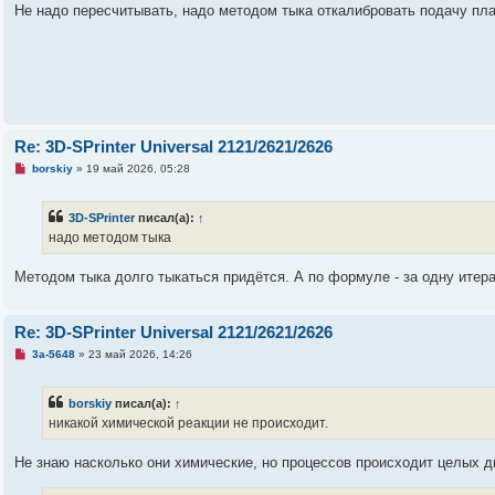
а
Не надо пересчитывать, надо методом тыка откалибровать подачу плас
н
н
о
е
с
о
о
б
щ
е
Re: 3D-SPrinter Universal 2121/2621/2626
н
и
Н
borskiy
»
19 май 2026, 05:28
е
е
п
р
3D-SPrinter
писал(а):
↑
о
ч
надо методом тыка
и
т
а
Методом тыка долго тыкаться придётся. А по формуле - за одну итер
н
н
о
е
Re: 3D-SPrinter Universal 2121/2621/2626
с
о
Н
3a-5648
»
23 май 2026, 14:26
о
е
б
п
щ
р
borskiy
писал(а):
↑
е
о
н
ч
никакой химической реакции не происходит.
и
и
е
т
а
Не знаю насколько они химические, но процессов происходит целых д
н
н