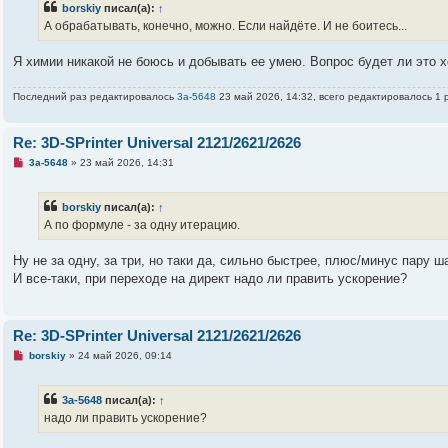
о
borskiy
писал(а):
↑
е
А обрабатывать, конечно, можно. Если найдёте. И не боитесь...
с
о
о
Я химии никакой не боюсь и добывать ее умею. Вопрос будет ли это 
б
щ
е
Последний раз редактировалось
3a-5648
23 май 2026, 14:32, всего редактировалось 1 
н
и
е
Re: 3D-SPrinter Universal 2121/2621/2626
Н
3a-5648
»
23 май 2026, 14:31
е
п
р
borskiy
писал(а):
↑
о
ч
А по формуле - за одну итерацию.
и
т
а
Ну не за одну, за три, но таки да, сильно быстрее, плюс/минус пару ш
н
И все-таки, при переходе на директ надо ли править ускорение?
н
о
е
с
о
Re: 3D-SPrinter Universal 2121/2621/2626
о
б
Н
borskiy
»
24 май 2026, 09:14
щ
е
е
п
н
р
3a-5648
писал(а):
↑
и
о
е
ч
надо ли править ускорение?
и
т