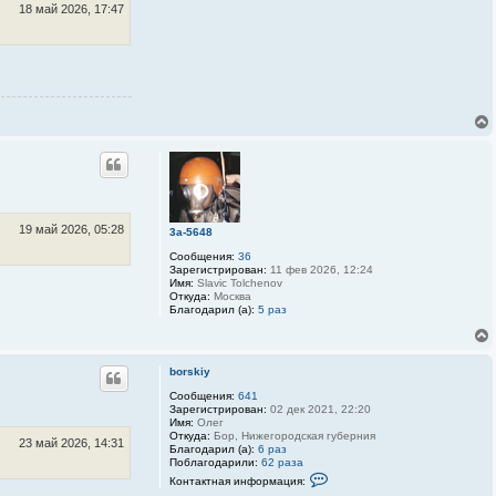
я
3
18 май 2026, 17:47
п
D
о
-
л
S
ь
P
з
r
о
i
в
n
а
t
т
e
е
r
л
я
b
o
r
s
19 май 2026, 05:28
k
3a-5648
i
Сообщения:
36
y
Зарегистрирован:
11 фев 2026, 12:24
Имя:
Slavic Tolchenov
Откуда:
Москва
Благодарил (а):
5 раз
borskiy
Сообщения:
641
Зарегистрирован:
02 дек 2021, 22:20
Имя:
Олег
Откуда:
Бор, Нижегородская губерния
23 май 2026, 14:31
Благодарил (а):
6 раз
Поблагодарили:
62 раза
К
Контактная информация:
о