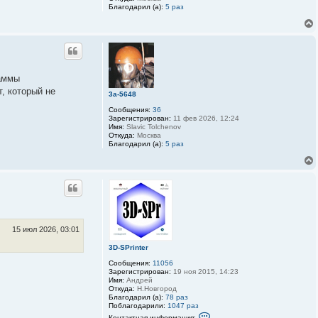
а
Благодарил (а):
5 раз
т
е
л
я
3
D
-
S
раммы
P
r
, который не
3a-5648
i
n
Сообщения:
36
t
Зарегистрирован:
11 фев 2026, 12:24
e
Имя:
Slavic Tolchenov
r
Откуда:
Москва
Благодарил (а):
5 раз
15 июл 2026, 03:01
3D-SPrinter
Сообщения:
11056
Зарегистрирован:
19 ноя 2015, 14:23
Имя:
Андрей
Откуда:
Н.Новгород
Благодарил (а):
78 раз
Поблагодарили:
1047 раз
К
Контактная информация: