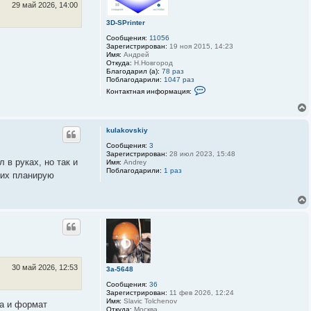
29 май 2026, 14:00
3D-SPrinter
Сообщения:
11056
Зарегистрирован:
19 ноя 2015, 14:23
Имя:
Андрей
Откуда:
Н.Новгород
Благодарил (а):
78 раз
Поблагодарили:
1047 раз
К
Контактная информация:
о
н
т
а
к
kulakovskiy
т
Сообщения:
3
н
Зарегистрирован:
28 июл 2023, 15:48
а
 в руках, но так и
Имя:
Andrey
я
Поблагодарили:
1 раз
и
 их планирую
н
ф
о
р
м
а
ц
и
я
п
о
30 май 2026, 12:53
3a-5648
л
ь
Сообщения:
36
з
Зарегистрирован:
11 фев 2026, 12:24
о
Имя:
Slavic Tolchenov
та и формат
в
Откуда:
Москва