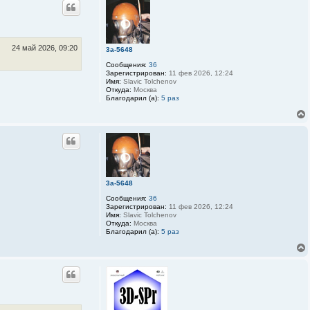
з
о
в
а
т
е
24 май 2026, 09:20
3a-5648
л
я
Сообщения:
36
b
Зарегистрирован:
11 фев 2026, 12:24
o
Имя:
Slavic Tolchenov
r
Откуда:
Москва
s
Благодарил (а):
5 раз
k
i
y
3a-5648
Сообщения:
36
Зарегистрирован:
11 фев 2026, 12:24
Имя:
Slavic Tolchenov
Откуда:
Москва
Благодарил (а):
5 раз