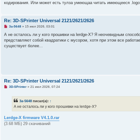
кодирования. Или может есть тулза умеющаа читать имеющееся .logo
е
н
о
е
с
о
Re: 3D-SPrinter Universal 2121/2621/2626
о
б
Н
3a-5648
»
15 июл 2026, 03:01
щ
е
е
п
А не осталось ли у кого прошивки на lerdge-X? Я неочевидным способо
н
р
представляют собой квадратики с мусором, хотя при этом все работа
и
о
е
ч
существует более...
и
т
а
н
н
о
е
с
о
Re: 3D-SPrinter Universal 2121/2621/2626
о
б
Н
3D-SPrinter
»
21 июл 2026, 07:24
щ
е
е
п
н
р
3a-5648
писал(а):
↑
и
о
е
ч
А не осталось ли у кого прошивки на lerdge-X?
и
т
а
Lerdge-X firmware V4.1.0.rar
н
(3.68 МБ) 29 скачиваний
н
о
е
с
о