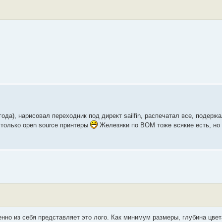
ода), нарисовал переходник под директ sailfin, распечатал все, подержал
ь только open source принтеры
Железяки по BOM тоже всякие есть, но
енно из cебя представляет это лого. Как минимум размеры, глубина цве