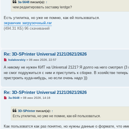
3a-5648
писал(а):
↑
и
о
е
ч
чем редактировать заставку lerdge?
и
т
а
Есть утилитка, но уже не помню, как ей пользоваться.
н
экранчик загрузочный.rar
н
о
(494.31 КБ) 96 скачиваний
е
с
о
о
б
щ
е
Re: 3D-SPrinter Universal 2121/2621/2626
н
и
Н
kulakovskiy
»
06 июн 2026, 22:57
е
е
п
А никому не нужен КИТ на Universal 2121? Я долго на него смотрел (3 г
р
не смог подружиться с ним и приступить к сборке. В хозяйстве тепер
о
ч
пристроить куда-нибудь, но если очень надо )))
и
т
а
н
Re: 3D-SPrinter Universal 2121/2621/2626
н
о
Н
3a-5648
»
08 июн 2026, 14:16
е
е
с
п
о
р
3D-SPrinter
писал(а):
↑
о
о
б
ч
Есть утилитка, но уже не помню, как ей пользоваться.
щ
и
е
т
н
а
Как пользоватся как раз понятно, но нужны данные о формате, что им
и
н