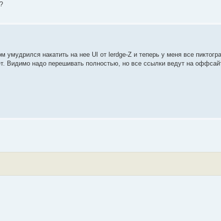
?
м умудрился накатить на нее UI от lerdge-Z и теперь у меня все пиктог
ет. Видимо надо перешивать полностью, но все ссылки ведут на оффсайт