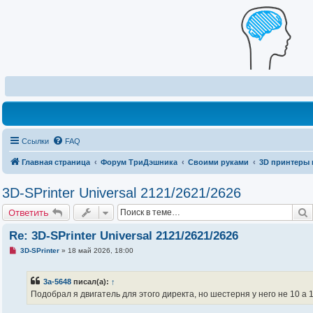
Ссылки
FAQ
Главная страница
Форум ТриДэшника
Своими руками
3D принтеры 
3D-SPrinter Universal 2121/2621/2626
Ответить
Re: 3D-SPrinter Universal 2121/2621/2626
Н
3D-SPrinter
»
18 май 2026, 18:00
е
п
р
3a-5648
писал(а):
↑
о
ч
Подобрал я двигатель для этого директа, но шестерня у него не 10 а 
и
т