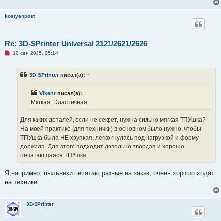
б
щ
е
kostyanpost
н
и
е
Re: 3D-SPrinter Universal 2121/2621/2626
Н
10 сен 2025, 05:14
е
п
р
3D-SPrinter
писал(а):
↑
о
ч
и
Vikent
писал(а):
↑
т
а
Мягкая. Эластичная.
н
н
о
Для каких деталей, если не секрет, нужна сильно мягкая ТПУшка?
е
На моей практике (для технички) в основном было нужно, чтобы
с
о
ТПУшка была НЕ хрупкая, легко гнулась под нагрузкой и форму
о
держала. Для этого подходит довольно твёрдая и хорошо
б
щ
печатающаяся ТПУшка.
е
н
и
Я,например, пыльники печатаю разные на заказ, очень хорошо ходят
е
на технике .
3D-SPrinter