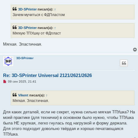
п
р
3D-SPrinter
писал(а):
↑
о
ч
Зачем мучиться с ФДПластом
и
т
а
3D-SPrinter
писал(а):
↑
н
н
Мягкую ТПУшку от ФДпласт
о
е
с
Мягкая. Эластичная.
о
о
б
щ
3D-SPrinter
е
н
и
е
Re: 3D-SPrinter Universal 2121/2621/2626
Н
09 сен 2025, 21:41
е
п
р
Vikent
писал(а):
↑
о
ч
Мягкая. Эластичная.
и
т
а
Для каких деталей, если не секрет, нужна сильно мягкая ТПУшка? На
н
моей практике (для технички) в основном было нужно, чтобы ТПУшка
н
о
была НЕ хрупкая, легко гнулась под нагрузкой и форму держала.
е
Для этого подходит довольно твёрдая и хорошо печатающаяся
с
о
ТПУшка.
о