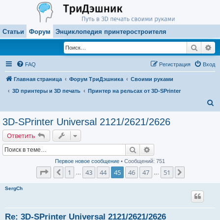
Статьи
Форум
Энциклопедия принтеростроителя
Поиск
Ра
FAQ
Регистрация
Вход
Главная страница
Форум ТриДэшника
Своими руками
3D принтеры и 3D печать
Принтер на рельсах от 3D-SPrinter
П
о
3D-SPrinter Universal 2121/2621/2626
и
Ответить
с
Поиск
Расширенный поиск
к
Первое новое сообщение
• Сообщений: 751
Страница
45
из
51
1
43
44
45
46
47
51
Пред.
След.
…
…
SergCh
Re: 3D-SPrinter Universal 2121/2621/2626