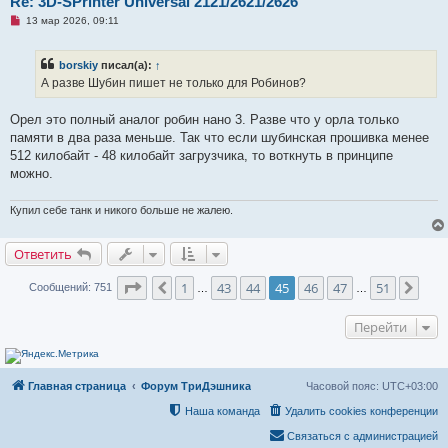
Re: 3D-SPrinter Universal 2121/2621/2626
Н
13 мар 2026, 09:11
е
п
р
borskiy
писал(а):
↑
о
ч
А разве Шубин пишет не только для Робинов?
и
т
а
Орел это полный аналог робин нано 3. Разве что у орла только
н
памяти в два раза меньше. Так что если шубинская прошивка менее
н
о
512 килобайт - 48 килобайт загрузчика, то воткнуть в принципе
е
можно.
с
о
о
Купил себе танк и никого больше не жалею.
б
щ
е
н
Ответить
и
е
Страница
45
из
51
1
43
44
45
46
47
51
Пред.
След
Сообщений: 751
…
…
Перейти
Главная страница
Форум ТриДэшника
Часовой пояс:
UTC+03:00
Наша команда
Удалить cookies конференции
Связаться с администрацией