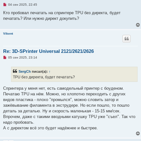
Н
04 сен 2025, 22:45
е
п
Кто пробовал печатать на спринтере TPU без директа, будет
р
печатать? Или нужно директ докупить?
о
ч
и
т
Vikent
а
н
н
о
е
Re: 3D-SPrinter Universal 2121/2621/2626
с
Н
о
05 сен 2025, 23:14
е
о
п
б
р
щ
SergCh
писал(а):
↑
о
е
ч
н
TPU без директа, будет печатать?
и
и
т
е
а
Спринтера у меня нет, есть самодельный принтер с боуденом.
н
Печатаю TPU на нём. Можно, но хлопотно переходить с других
н
о
видов пластика - плохо "промылся", можно словить затор и
е
зажёвывание филамента в экструдере. Но если пошло, то пошло
с
о
деталь за деталью. Ну и скорость маленькая - 15-15 мм/сек.
о
Впрочем, даже с такими вводными катушку TPU уже "съел". Так что
б
щ
надо пробовать.
е
А с директом всё это будет надёжнее и быстрее.
н
и
е