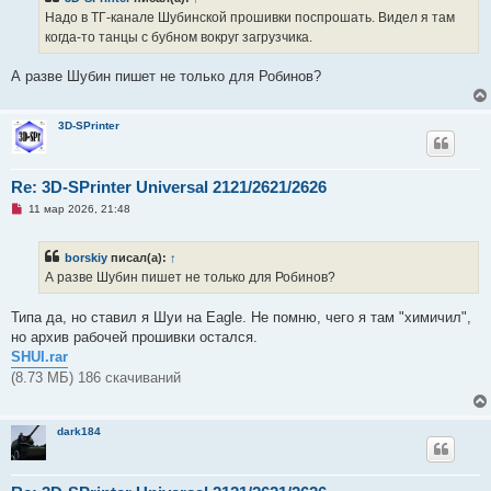
о
е
ч
н
Надо в ТГ-канале Шубинской прошивки поспрошать. Видел я там
и
и
когда-то танцы с бубном вокруг загрузчика.
т
е
а
н
А разве Шубин пишет не только для Робинов?
н
о
е
с
3D-SPrinter
о
о
б
щ
Re: 3D-SPrinter Universal 2121/2621/2626
е
н
Н
11 мар 2026, 21:48
и
е
е
п
р
borskiy
писал(а):
↑
о
ч
А разве Шубин пишет не только для Робинов?
и
т
а
Типа да, но ставил я Шуи на Eagle. Не помню, чего я там "химичил",
н
но архив рабочей прошивки остался.
н
о
SHUI.rar
е
(8.73 МБ) 186 скачиваний
с
о
о
б
dark184
щ
е
н
и
е