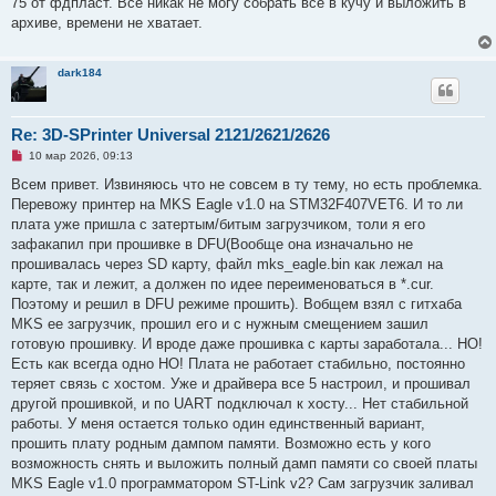
75 от фдпласт. Все никак не могу собрать все в кучу и выложить в
б
щ
архиве, времени не хватает.
е
н
и
е
dark184
Re: 3D-SPrinter Universal 2121/2621/2626
Н
10 мар 2026, 09:13
е
п
Всем привет. Извиняюсь что не совсем в ту тему, но есть проблемка.
р
Перевожу принтер на MKS Eagle v1.0 на STM32F407VET6. И то ли
о
ч
плата уже пришла с затертым/битым загрузчиком, толи я его
и
зафакапил при прошивке в DFU(Вообще она изначально не
т
а
прошивалась через SD карту, файл mks_eagle.bin как лежал на
н
карте, так и лежит, а должен по идее переименоваться в *.cur.
н
о
Поэтому и решил в DFU режиме прошить). Вобщем взял с гитхаба
е
MKS ее загрузчик, прошил его и с нужным смещением зашил
с
о
готовую прошивку. И вроде даже прошивка с карты заработала... НО!
о
Есть как всегда одно НО! Плата не работает стабильно, постоянно
б
щ
теряет связь с хостом. Уже и драйвера все 5 настроил, и прошивал
е
другой прошивкой, и по UART подключал к хосту... Нет стабильной
н
и
работы. У меня остается только один единственный вариант,
е
прошить плату родным дампом памяти. Возможно есть у кого
возможность снять и выложить полный дамп памяти со своей платы
MKS Eagle v1.0 программатором ST-Link v2? Сам загрузчик заливал