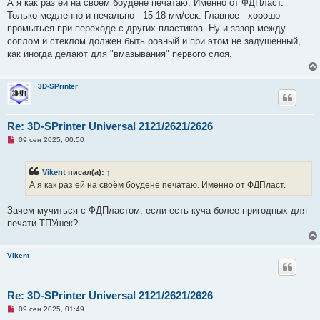
А я как раз ей на своём боудене печатаю. Именно от ФДПласт.
н
о
Только медленно и печально - 15-18 мм/сек. Главное - хорошо
е
промыться при переходе с других пластиков. Ну и зазор между
с
о
соплом и стеклом должен быть ровный и при этом не задушенный,
о
как иногда делают для "вмазывания" первого слоя.
б
щ
е
н
3D-SPrinter
и
е
Re: 3D-SPrinter Universal 2121/2621/2626
Н
09 сен 2025, 00:50
е
п
р
Vikent
писал(а):
↑
о
ч
А я как раз ей на своём боудене печатаю. Именно от ФДПласт.
и
т
а
Зачем мучиться с ФДПластом, если есть куча более пригодных для
н
печати ТПУшек?
н
о
е
с
Vikent
о
о
б
щ
Re: 3D-SPrinter Universal 2121/2621/2626
е
н
Н
09 сен 2025, 01:49
и
е
е