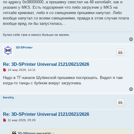
по адресу 0х08000000, а прошивку сместил на 48 килобайт, как и
указано у MKS. Есть подозрения что либо загрузчик у MKS на
гитхабе кривоват, либо я со смещением прошивки напутал. Либо
вообще напутал со всеми смещениями, правда в этом случае плата
вообще вряд ли бы запустилась...
Купил себе танк и никого больше не жалею.
3D-SPrinter
Re: 3D-SPrinter Universal 2121/2621/2626
Н
10 мар 2026, 14:11
е
п
Надо в ТГ-канале Шубинской прошивки поспрошать. Видел я там
р
когда-то танцы с бубном вокруг загрузчика.
о
ч
и
т
borskiy
а
н
н
о
е
Re: 3D-SPrinter Universal 2121/2621/2626
с
Н
о
11 мар 2026, 05:29
е
о
п
б
р
щ
3D-SPrinter
писал(а):
↑