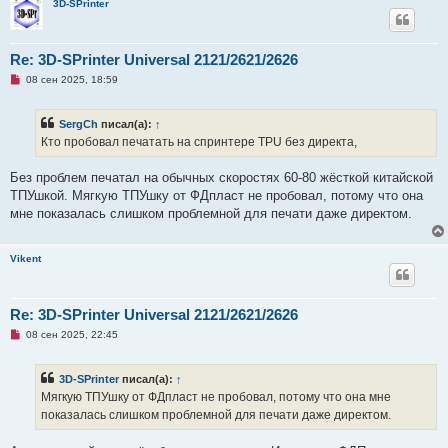
3D-SPrinter
Re: 3D-SPrinter Universal 2121/2621/2626
Н
08 сен 2025, 18:59
е
п
р
SergCh
писал(а):
↑
о
ч
Кто пробовал печатать на спринтере TPU без директа,
и
т
а
Без проблем печатал на обычных скоростях 60-80 жёсткой китайской
н
ТПУшкой. Мягкую ТПУшку от ФДпласт не пробовал, потому что она
н
о
мне показалась слишком проблемной для печати даже директом.
е
с
о
о
Vikent
б
щ
е
н
Re: 3D-SPrinter Universal 2121/2621/2626
и
е
Н
08 сен 2025, 22:45
е
п
р
3D-SPrinter
писал(а):
↑
о
ч
Мягкую ТПУшку от ФДпласт не пробовал, потому что она мне
и
показалась слишком проблемной для печати даже директом.
т
а
н