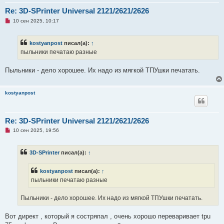
Re: 3D-SPrinter Universal 2121/2621/2626
Н
10 сен 2025, 10:17
е
п
р
kostyanpost
писал(а):
↑
о
ч
пыльники печатаю разные
и
т
а
Пыльники - дело хорошее. Их надо из мягкой ТПУшки печатать.
н
н
о
е
kostyanpost
с
о
о
б
Re: 3D-SPrinter Universal 2121/2621/2626
щ
е
Н
10 сен 2025, 19:56
н
е
и
п
е
р
3D-SPrinter
писал(а):
↑
о
ч
и
kostyanpost
писал(а):
↑
т
а
пыльники печатаю разные
н
н
о
Пыльники - дело хорошее. Их надо из мягкой ТПУшки печатать.
е
с
о
Вот директ , который я состряпал , очень хорошо переваривает tpu
о