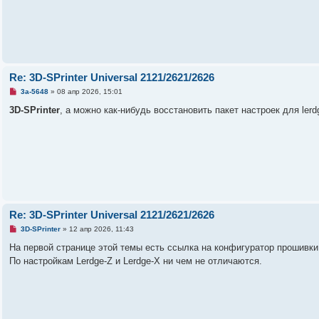
и
т
а
н
н
о
е
с
о
Re: 3D-SPrinter Universal 2121/2621/2626
о
б
Н
3a-5648
»
08 апр 2026, 15:01
щ
е
е
п
3D-SPrinter
, а можно как-нибудь восстановить пакет настроек для ler
н
р
и
о
е
ч
и
т
а
н
н
о
е
с
о
Re: 3D-SPrinter Universal 2121/2621/2626
о
б
Н
3D-SPrinter
»
12 апр 2026, 11:43
щ
е
е
п
На первой странице этой темы есть ссылка на конфигуратор прошивк
н
р
По настройкам Lerdge-Z и Lerdge-X ни чем не отличаются.
и
о
е
ч
и
т
а
н
н