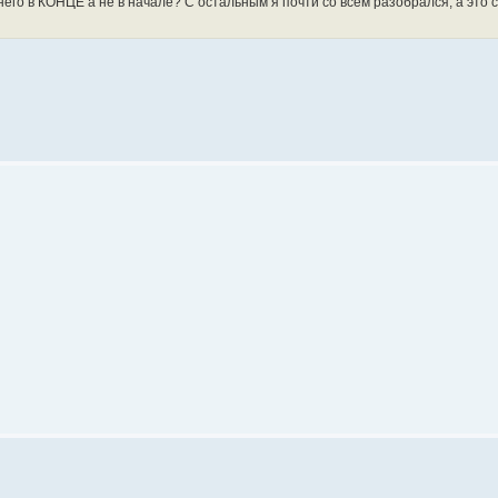
у него в КОНЦЕ а не в начале? С остальным я почти со всем разобрался, а это 