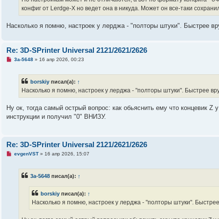
е
конфиг от Lerdge-X но ведет она в никуда. Может он все-таки сохрани
с
о
о
Насколько я помню, настроек у лерджа - "полторы штуки". Быстрее вру
б
щ
е
н
Re: 3D-SPrinter Universal 2121/2621/2626
и
е
Н
3a-5648
»
16 апр 2026, 00:23
е
п
р
borskiy
писал(а):
↑
о
ч
Насколько я помню, настроек у лерджа - "полторы штуки". Быстрее вру
и
т
а
Ну ок, тогда самый острый вопрос: как обьяснить ему что концевик Z 
н
инструкции и получил "0" ВНИЗУ.
н
о
е
с
о
Re: 3D-SPrinter Universal 2121/2621/2626
о
б
Н
evgenVST
»
16 апр 2026, 15:07
щ
е
е
п
н
р
3a-5648
писал(а):
↑
и
о
е
ч
и
borskiy
писал(а):
↑
т
а
Насколько я помню, настроек у лерджа - "полторы штуки". Быстрее 
н
н
о