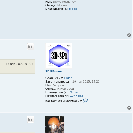
o
Имя:
Slavic Tolchenov
r
Откуда:
Москва
s
Благодарил (а):
5 раз
k
i
y
17 апр 2026, 01:04
3D-SPrinter
Сообщения:
11056
Зарегистрирован:
19 ноя 2015, 14:23
Имя:
Андрей
Откуда:
Н.Новгород
Благодарил (а):
78 раз
Поблагодарили:
1047 раз
К
Контактная информация:
о
н
т
а
к
т
н
а
я