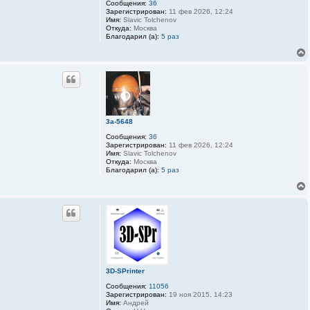
Сообщения:
36
3
Зарегистрирован:
11 фев 2026, 12:24
D
Имя:
Slavic Tolchenov
-
Откуда:
Москва
S
Благодарил (а):
5 раз
P
r
i
n
t
e
r
3a-5648
Сообщения:
36
Зарегистрирован:
11 фев 2026, 12:24
Имя:
Slavic Tolchenov
Откуда:
Москва
Благодарил (а):
5 раз
3D-SPrinter
Сообщения:
11056
Зарегистрирован:
19 ноя 2015, 14:23
Имя:
Андрей