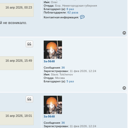
Имя:
Олег
я
Откуда:
Бор, Нижегородская губерния
и
16 апр 2026, 00:23
Благодарил (а):
6 раз
н
Поблагодарили:
62 раза
ф
К
о
Контактная информация:
о
р
й не возникало.
н
м
т
а
а
ц
к
и
т
я
н
п
а
о
я
л
и
ь
н
з
ф
о
о
в
16 апр 2026, 15:49
3a-5648
р
а
м
т
Сообщения:
36
а
е
Зарегистрирован:
11 фев 2026, 12:24
ц
л
Имя:
Slavic Tolchenov
и
я
Откуда:
Москва
я
3
Благодарил (а):
5 раз
п
D
о
-
л
S
ь
P
з
r
о
i
в
n
а
t
т
e
е
r
16 апр 2026, 18:01
3a-5648
л
я
Сообщения:
36
b
Зарегистрирован:
11 фев 2026, 12:24