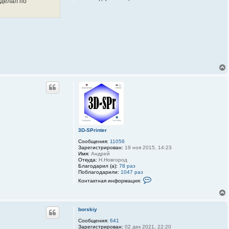
сделал по
3D-SPrinter
Сообщения:
11056
Зарегистрирован:
19 ноя 2015, 14:23
Имя:
Андрей
Откуда:
Н.Новгород
Благодарил (а):
78 раз
Поблагодарили:
1047 раз
К
Контактная информация:
о
н
т
а
к
borskiy
т
Сообщения:
641
н
Зарегистрирован:
02 дек 2021, 22:20
а