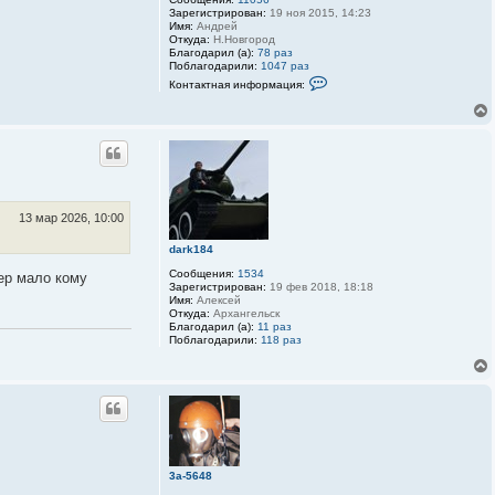
Зарегистрирован:
19 ноя 2015, 14:23
Имя:
Андрей
Откуда:
Н.Новгород
Благодарил (а):
78 раз
Поблагодарили:
1047 раз
К
Контактная информация:
о
н
т
а
к
т
н
а
я
и
13 мар 2026, 10:00
н
ф
dark184
о
р
Сообщения:
1534
ер мало кому
м
Зарегистрирован:
19 фев 2018, 18:18
а
Имя:
Алексей
ц
Откуда:
Архангельск
и
Благодарил (а):
11 раз
я
Поблагодарили:
118 раз
п
о
л
ь
з
о
в
а
т
е
3a-5648
л
я