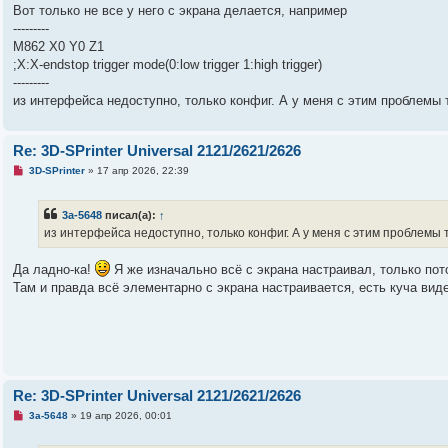
а
Вот только не все у него с экрана делается, например
н
---------
н
о
M862 X0 Y0 Z1
е
;X:X-endstop trigger mode(0:low trigger 1:high trigger)
с
о
---------
о
из интерфейса недоступно, только конфиг. А у меня с этим проблемы 
б
щ
е
н
Re: 3D-SPrinter Universal 2121/2621/2626
и
е
Н
3D-SPrinter
»
17 апр 2026, 22:39
е
п
р
3a-5648
писал(а):
↑
о
ч
из интерфейса недоступно, только конфиг. А у меня с этим проблемы 
и
т
а
Да ладно-ка!
Я же изначально всё с экрана настраивал, только пот
н
Там и правда всё элементарно с экрана настраивается, есть куча виде
н
о
е
с
о
о
б
щ
е
Re: 3D-SPrinter Universal 2121/2621/2626
н
и
Н
3a-5648
»
19 апр 2026, 00:01
е
е
п