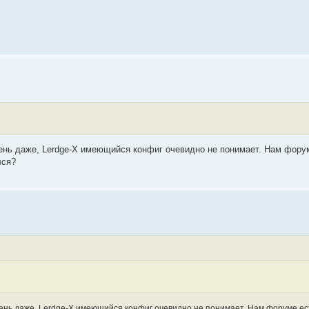
чень даже, Lerdge-X имеющийся конфиг очевидно не понимает. Нам фору
лся?
чень даже, Lerdge-X имеющийся конфиг очевидно не понимает. Нам форуме ес