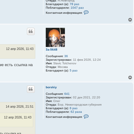
Откуда:
Н.Новгород
Благодарил (а):
78 раз
Поблагодарили:
1047 раз
К
Контактная информация:
о
н
т
а
к
т
н
а
я
и
12 апр 2026, 11:43
3a-5648
н
ф
Сообщения:
36
о
Зарегистрирован:
11 фев 2026, 12:24
р
Имя:
Slavic Tolchenov
ме есть ссылка на
м
Откуда:
Москва
а
Благодарил (а):
5 раз
ц
и
я
п
о
borskiy
л
ь
Сообщения:
641
з
Зарегистрирован:
02 дек 2021, 22:20
о
Имя:
Олег
в
Откуда:
Бор, Нижегородская губерния
14 апр 2026, 21:51
а
Благодарил (а):
6 раз
т
Поблагодарили:
62 раза
е
К
Контактная информация:
12 апр 2026, 11:43
л
о
я
н
3
т
D
а
-
к
ть ссылка на