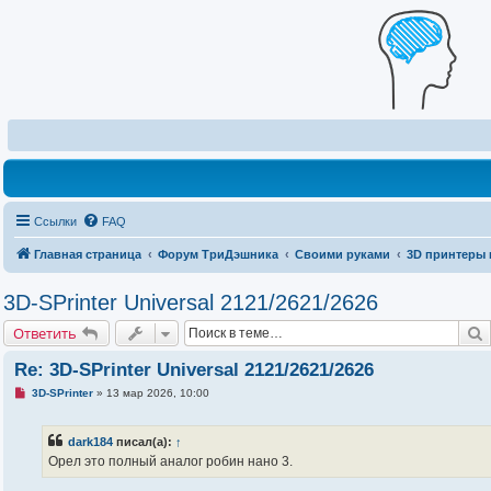
Ссылки
FAQ
Главная страница
Форум ТриДэшника
Своими руками
3D принтеры 
3D-SPrinter Universal 2121/2621/2626
Ответить
Re: 3D-SPrinter Universal 2121/2621/2626
Н
3D-SPrinter
»
13 мар 2026, 10:00
е
п
р
dark184
писал(а):
↑
о
ч
Орел это полный аналог робин нано 3.
и
т