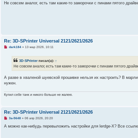
а
Не совсем аналог, есть там какие-то заморочки с пинами пятого драйве
н
н
о
е
с
о
о
б
щ
е
Re: 3D-SPrinter Universal 2121/2621/2626
н
и
Н
dark184
»
13 мар 2026, 10:11
е
е
п
р
3D-SPrinter
писал(а):
↑
о
ч
Не совсем аналог, есть там какие-то заморочки с пинами пятого драйве
и
т
а
А разве в хваленой шуевской прошивке нельзя их настроить? В марл
н
нужен.
н
о
е
Купил себе танк и никого больше не жалею.
с
о
о
б
щ
Re: 3D-SPrinter Universal 2121/2621/2626
е
н
Н
3a-5648
»
06 апр 2026, 20:20
и
е
е
п
А можно как-нибудь перевыложить настройки для lerdge-X? Все ссылк
р
о
ч