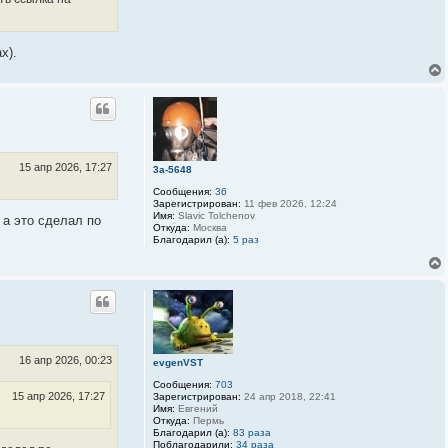
S
т
P
н
r
а
i
я
х).
n
и
t
н
e
ф
r
о
р
м
а
ц
и
я
15 апр 2026, 17:27
3a-5648
п
о
Сообщения:
36
л
Зарегистрирован:
11 фев 2026, 12:24
ь
Имя:
Slavic Tolchenov
 а это сделал по
з
Откуда:
Москва
о
Благодарил (а):
5 раз
в
а
т
е
л
я
b
o
r
s
16 апр 2026, 00:23
evgenVST
k
i
Сообщения:
703
y
15 апр 2026, 17:27
Зарегистрирован:
24 апр 2018, 22:41
Имя:
Евгений
Откуда:
Пермь
Благодарил (а):
83 раза
Поблагодарили:
34 раза