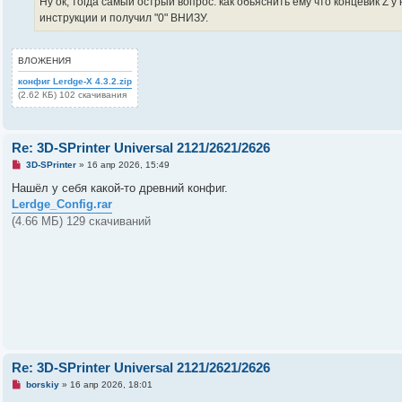
Ну ок, тогда самый острый вопрос: как обьяснить ему что концевик Z 
е
инструкции и получил "0" ВНИЗУ.
с
о
о
б
ВЛОЖЕНИЯ
щ
е
конфиг Lerdge-X 4.3.2.zip
н
(2.62 КБ) 102 скачивания
и
е
Re: 3D-SPrinter Universal 2121/2621/2626
Н
3D-SPrinter
»
16 апр 2026, 15:49
е
п
Нашёл у себя какой-то древний конфиг.
р
Lerdge_Config.rar
о
ч
(4.66 МБ) 129 скачиваний
и
т
а
н
н
о
е
с
о
о
б
щ
е
Re: 3D-SPrinter Universal 2121/2621/2626
н
и
Н
borskiy
»
16 апр 2026, 18:01
е
е