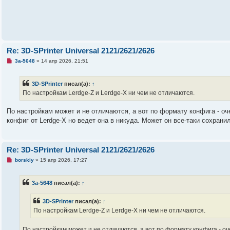
о
е
с
о
о
б
щ
е
Re: 3D-SPrinter Universal 2121/2621/2626
н
и
Н
3a-5648
»
14 апр 2026, 21:51
е
е
п
р
3D-SPrinter
писал(а):
↑
о
ч
По настройкам Lerdge-Z и Lerdge-X ни чем не отличаются.
и
т
а
По настройкам может и не отличаются, а вот по формату конфига - о
н
конфиг от Lerdge-X но ведет она в никуда. Может он все-таки сохрани
н
о
е
с
о
Re: 3D-SPrinter Universal 2121/2621/2626
о
б
Н
borskiy
»
15 апр 2026, 17:27
щ
е
е
п
н
р
3a-5648
писал(а):
↑
и
о
е
ч
и
3D-SPrinter
писал(а):
↑
т
а
По настройкам Lerdge-Z и Lerdge-X ни чем не отличаются.
н
н
о
По настройкам может и не отличаются, а вот по формату конфига - о