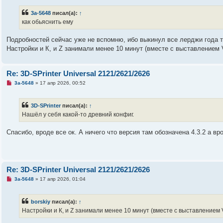
п
р
3a-5648
писал(а):
↑
о
ч
как обьяснить ему
и
т
а
Подробностей сейчас уже не вспомню, ибо выкинул все лерджи года тр
н
Настройки и К, и Z занимали менее 10 минут (вместе с выставлением V
н
о
е
с
Re: 3D-SPrinter Universal 2121/2621/2626
о
о
Н
3a-5648
»
17 апр 2026, 00:52
б
е
щ
п
е
р
н
3D-SPrinter
писал(а):
↑
о
и
ч
Нашёл у себя какой-то древний конфиг.
е
и
т
а
Спасибо, вроде все ок. А ничего что версия там обозначена 4.3.2 а вр
н
н
о
е
с
о
Re: 3D-SPrinter Universal 2121/2621/2626
о
б
Н
3a-5648
»
17 апр 2026, 01:04
щ
е
е
п
н
р
borskiy
писал(а):
↑
и
о
е
ч
Настройки и К, и Z занимали менее 10 минут (вместе с выставлением V
и
т