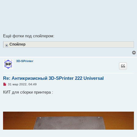
Ещё фотки под спойлером:
Спойлер
3D-SPrinter
Re: Антикризисный 3D-SPrinter 222 Universal
Н
31 мар 2022, 04:49
е
п
КИТ для сборки принтера :
р
о
ч
и
т
а
н
н
о
е
с
о