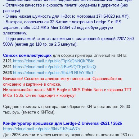
- Отличное качество и скорость печати боуденом и директом (без
разницы).
- Очень низкая шумность для H-Bot (с моторами 17HS4023 на XY).
- Быстрая, современная 32-битная электроника Lerdge-Z с IPS
экраном, либо LCD MKS Mini 12864 v3 под любую другую
электронику.
- Подогреваемый стол из алюминия с силиконовой грелкой 220V 250-
500W (нагрев до 110 гр. за 2.5 минуты).
Список комплектующих
для сборки принтера Universal из КИТа:
2121
https://cloud.mail.ru/public/TipK/QNNQkPBiz
2621
https://cloud.mail.ru/public/kBwS/QTKpe7ckQ
2626
https://cloud.mail.ru/public/RpUr/LNUhYJ6a1
Внимание! Ссылки на алишке могут меняться. Сравнивайте по
описанию и картинке в списке.
Не заказывайте платы MKS Eagle и MKS Robin Nano с экраном TFT
MKS TS35. Он не подходит к корпусу!
Средняя стоимость принтера при сборке из КИТа составляет 25-30
тыс. руб. (вместе с КИТом).
Конфигуратор прошивки для Lerdge-Z Universal-2621 / 2626
https://cloud.mail.ru/public/6kfx/1b3ti4W7n
Для 2626 измените через менюшку экрана область печати на 260 по