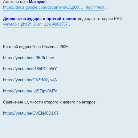
Алексея (aka
Mazayac
)
https://docs.google.com/document/d/1gQX ... 9g8n4/edit
.
Директ-экструдеры и прочий тюнинг
подходят от серии PRO
viewtopic.php?f=25&t=1296#p61757
.
Краткий видеообзор Universal-2626
https://youtu.be/zt9B-3rJtcw
https://youtu.be/v18hRRLp5rY
https://youtu.be/OAZrNKylwjA
https://youtu.be/LgSZtpv0M7o
Сравнение шумности старого и нового принтеров.
https://youtu.be/QVEkj40D1XY