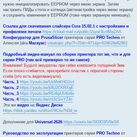
нужно инициализировать EEPROM через меню экрана. Затем
настроить ПИДы стола и хотенда (автонастройка через меню экрана)
и сохранить изменения в EEPROM (тоже через экранную менюшку).
Ссылка для скачивания слайсера Cura 15.02.1 с настройками и
профилями печати
https://cloud.mail.ru/public/2uya/3Lr4MaZAA
.
Конфигуратор для PrusaSlicer
принтеров серии
PRO Techno
от
Алексея (aka
Mazayac
)
viewtopic.php?f=25&t=871&p=62962#p62962
Подробный видео-мануал по сборке принтера тот же, что и для
серии PRO (там всё примерно то же самое):
Внимание! Будьте аккуратны при гибке композита толщиной 3мм.
Если плохо сгибается, проскребите пластик с обратной стороны
сгиба (это есть видеомануале).
Часть_1
https://youtu.be/UsMeKHG1ivI
Часть_2
https://youtu.be/jl4U2CKRXqE
Часть_3
https://youtu.be/RG4ipUU4o4o
Часть_4
https://youtu.be/mi3zSivYZ4c
Эти же
видео
на
Яндекс Диске
https://disk.yandex.ru/d/tvd79Cho7hDd_w
Дополнение для
Universal-2626
https://youtu.be/3XDO3fV0eS8
Руководство по эксплуатации
принтеров серии
PRO Techno
от