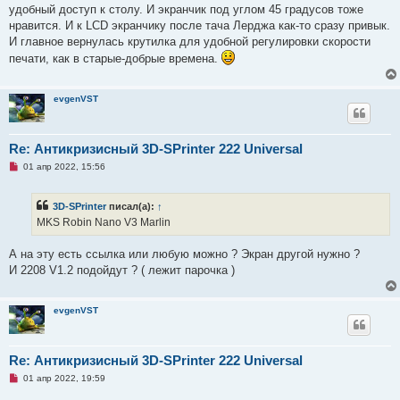
удобный доступ к столу. И экранчик под углом 45 градусов тоже
нравится. И к LCD экранчику после тача Лерджа как-то сразу привык.
И главное вернулась крутилка для удобной регулировки скорости
печати, как в старые-добрые времена.
evgenVST
Re: Антикризисный 3D-SPrinter 222 Universal
Н
01 апр 2022, 15:56
е
п
р
3D-SPrinter
писал(а):
↑
о
ч
MKS Robin Nano V3 Marlin
и
т
а
А на эту есть ссылка или любую можно ? Экран другой нужно ?
н
И 2208 V1.2 подойдут ? ( лежит парочка )
н
о
е
с
evgenVST
о
о
б
щ
Re: Антикризисный 3D-SPrinter 222 Universal
е
н
Н
01 апр 2022, 19:59
и
е
е
п