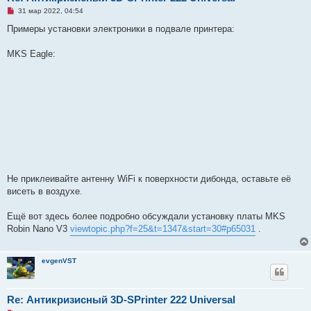
Н
31 мар 2022, 04:54
е
п
Примеры установки электроники в подвале принтера:
р
о
ч
MKS Eagle:
и
т
а
н
н
о
е
с
о
о
б
щ
е
н
и
Не приклеивайте антенну WiFi к поверхности дибонда, оставьте её
е
висеть в воздухе.
Ещё вот здесь более подробно обсуждали установку платы MKS
Robin Nano V3
viewtopic.php?f=25&t=1347&start=30#p65031
.
evgenVST
Re: Антикризисный 3D-SPrinter 222 Universal