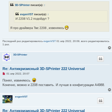
р
3D-SPrinter
писал(а):
↑
о
ч
и
evgenVST
писал(а):
↑
т
а
И 2208 V1.2 подойдут ?
н
н
о
Я про драйвера Тмс 2208 , извеняюсь
е
с
о
о
Последний раз редактировалось
evgenVST
01 апр 2022, 20:09, всего редактировалось
б
1 раз.
щ
е
н
и
3D-SPrinter
е
Re: Антикризисный 3D-SPrinter 222 Universal
Н
01 апр 2022, 20:07
е
п
Понял, извиняюсь.
р
Конечно, можно и 2208 поставить. И лучше в конфигурации А4988.
о
ч
и
т
evgenVST
а
н
н
о
е
Re: Антикризисный 3D-SPrinter 222 Universal