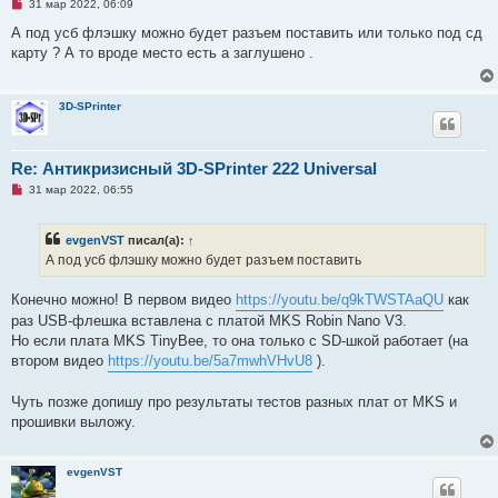
Н
31 мар 2022, 06:09
е
п
А под усб флэшку можно будет разъем поставить или только под сд
р
карту ? А то вроде место есть а заглушено .
о
ч
и
т
3D-SPrinter
а
н
н
о
е
Re: Антикризисный 3D-SPrinter 222 Universal
с
Н
о
31 мар 2022, 06:55
е
о
п
б
р
щ
evgenVST
писал(а):
↑
о
е
ч
н
А под усб флэшку можно будет разъем поставить
и
и
т
е
а
Конечно можно! В первом видео
https://youtu.be/q9kTWSTAaQU
как
н
раз USB-флешка вставлена с платой MKS Robin Nano V3.
н
о
Но если плата MKS TinyBee, то она только с SD-шкой работает (на
е
втором видео
https://youtu.be/5a7mwhVHvU8
).
с
о
о
Чуть позже допишу про результаты тестов разных плат от MKS и
б
щ
прошивки выложу.
е
н
и
е
evgenVST