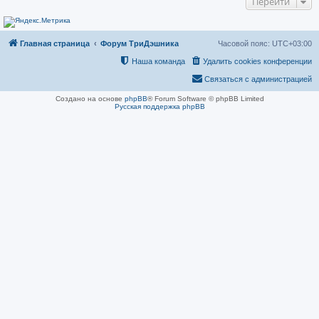
Перейти
Главная страница
Форум ТриДэшника
Часовой пояс:
UTC+03:00
Наша команда
Удалить cookies конференции
Связаться с администрацией
Создано на основе
phpBB
® Forum Software © phpBB Limited
Русская поддержка phpBB