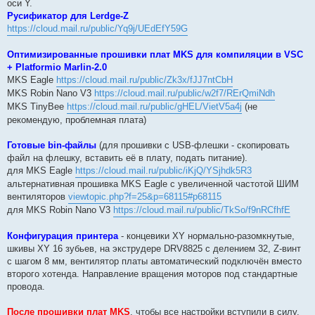
оси Y.
Русификатор для Lerdge-Z
https://cloud.mail.ru/public/Yq9j/UEdEfY59G
Оптимизированные прошивки плат MKS для компиляции в VSC
+ Platformio Marlin-2.0
MKS Eagle
https://cloud.mail.ru/public/Zk3x/fJJ7ntCbH
MKS Robin Nano V3
https://cloud.mail.ru/public/w2f7/RErQmiNdh
MKS TinyBee
https://cloud.mail.ru/public/gHEL/VietV5a4j
(не
рекомендую, проблемная плата)
Готовые bin-файлы
(для прошивки с USB-флешки - скопировать
файл на флешку, вставить её в плату, подать питание).
для MKS Eagle
https://cloud.mail.ru/public/iKjQ/YSjhdk5R3
альтернативная прошивка MKS Eagle с увеличенной частотой ШИМ
вентиляторов
viewtopic.php?f=25&p=68115#p68115
для MKS Robin Nano V3
https://cloud.mail.ru/public/TkSo/f9nRCfhfE
Конфигурация принтера
- концевики XY нормально-разомкнутые,
шкивы XY 16 зубьев, на экструдере DRV8825 с делением 32, Z-винт
с шагом 8 мм, вентилятор платы автоматический подключён вместо
второго хотенда. Направление вращения моторов под стандартные
провода.
После прошивки плат MKS
, чтобы все настройки вступили в силу,