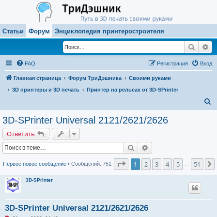
Статьи
Форум
Энциклопедия принтеростроителя
Поиск
Ра
FAQ
Регистрация
Вход
Главная страница
Форум ТриДэшника
Своими руками
3D принтеры и 3D печать
Принтер на рельсах от 3D-SPrinter
П
о
3D-SPrinter Universal 2121/2621/2626
и
Ответить
с
Поиск
Расширенный поиск
к
Страница
1
из
51
1
2
3
4
5
51
Первое новое сообщение
• Сообщений: 751
…
3D-SPrinter
3D-SPrinter Universal 2121/2621/2626