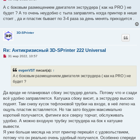
н
е
и
п
А с боковым размещением двигателя экструдера ( как на PRO ) не
е
р
будет ? А то очень неудобно с тыла заправлять когда принтер в нише
о
ч
стоит , да и пластик бывает по 3-4 раза за день менять приходится .
и
т
а
н
3D-SPrinter
н
о
е
с
Re: Антикризисный 3D-SPrinter 222 Universal
о
о
Н
31 мар 2022, 10:57
б
е
щ
п
е
р
evgenVST
писал(а):
↑
н
о
и
ч
А с боковым размещением двигателя экструдера ( как на PRO ) не
е
и
будет ?
т
а
н
Да вроде не планировал сбоку экструдер делать. Потому что и сзади
н
о
всё удобно заправляется. Катушка сбоку висит, а экструдер высоко
е
поднят. Там снизу кусок тефлоновой трубки на входе, в неё легко на
с
о
ощупь пластик вставляется. Но так зато боуден максимально
о
короткий получается, фитинги все сверху торчат, обслуживать
б
щ
удобно. А можно входную трубку экструдера на бок к катушке
е
вывести.
н
и
Я уже больше месяца на этот принтер перешёл с удовольствием,
е
потому что он реально очень удобный получился. Особенно спереди