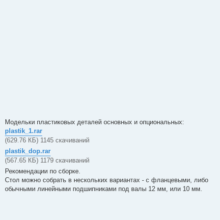
о
б
щ
е
н
и
е
Модельки пластиковых деталей основных и опциональных:
plastik_1.rar
(629.76 КБ) 1145 скачиваний
plastik_dop.rar
(567.65 КБ) 1179 скачиваний
Рекомендации по сборке.
Стол можно собрать в нескольких вариантах - с фланцевыми, либо
обычными линейными подшипниками под валы 12 мм, или 10 мм.