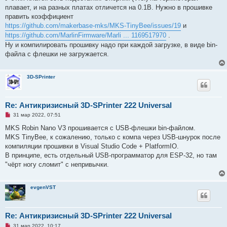
и
плавает, и на разных платах отличется на 0.1В. Нужно в прошивке
е
править коэффициент
https://github.com/makerbase-mks/MKS-TinyBee/issues/19
и
https://github.com/MarlinFirmware/Marli ... 1169517970
.
Ну и компилировать прошивку надо при каждой загрузке, в виде bin-
файла с флешки не загружается.
3D-SPrinter
Re: Антикризисный 3D-SPrinter 222 Universal
Н
31 мар 2022, 07:51
е
п
MKS Robin Nano V3 прошивается с USB-флешки bin-файлом.
р
MKS TinyBee, к сожалению, только с компа через USB-шнурок после
о
ч
компиляции прошивки в Visual Studio Code + PlatformIO.
и
В принципе, есть отдельный USB-программатор для ESP-32, но там
т
а
"чёрт ногу сломит" с непривычки.
н
н
о
е
evgenVST
с
о
о
б
Re: Антикризисный 3D-SPrinter 222 Universal
щ
е
Н
31 мар 2022, 10:17