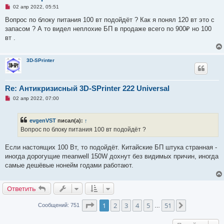
с
Н
о
02 апр 2022, 05:51
е
о
п
б
Вопрос по блоку питания 100 вт подойдёт ? Как я понял 120 вт это с
р
щ
запасом ? А то видел неплохие БП в продаже всего по 900₽ но 100
о
е
ч
н
вт .
и
и
т
е
а
н
3D-SPrinter
н
о
е
с
Re: Антикризисный 3D-SPrinter 222 Universal
о
о
Н
02 апр 2022, 07:00
б
е
щ
п
е
р
evgenVST
писал(а):
↑
н
о
и
ч
Вопрос по блоку питания 100 вт подойдёт ?
е
и
т
а
Если настоящих 100 Вт, то подойдёт. Китайские БП штука странная -
н
иногда дорогущие meanwell 150W дохнут без видимых причин, иногда
н
о
самые дешёвые нонейм годами работают.
е
с
о
Ответить
о
б
щ
Страница
1
из
51
1
2
3
4
5
51
След.
Сообщений: 751
…
е
н
и
е