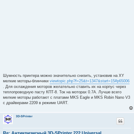
Шумность принтера можно значительно снизить, установив на XY
мелкие моторы-блинчики
viewtopic.php?f=25&t=1347&start=15#p65006
. Для охлаждения моторов желательно ставить их на корпус через
теплопроводную пасту КПТ-8. Ток на моторах 0.7А. Лучше всего
мелкие моторы работают с платами MKS Eagle и MKS Robin Nano V3
с драйверами 2209 в режиме UART.
3D-SPrinter
Re: Антикризисный 3D-SPrinter 222 Universal