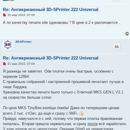
Re: Антикризисный 3D-SPrinter 222 Universal
Н
31 мар 2022, 07:00
е
п
А по качеству печати обе одинаковы ? В цене в 2 к различаются .
р
о
ч
и
т
3D-SPrinter
а
н
н
о
е
Re: Антикризисный 3D-SPrinter 222 Universal
с
Н
о
31 мар 2022, 07:04
е
о
п
б
Я разницы не заметил. Обе платки очень быстрые, особенно с
р
щ
экраном 12864.
о
е
ч
н
С правильно собранной / настроенной прошивкой печатают лучше и
и
и
тише Лерджа.
т
е
а
Хреновое качество печати было только с 8-битной MKS GEN L V2.1
н
на скоростях больше сотки.
н
о
е
По цене MKS TinyBee вообще бомба! Даже по теперешним ценам
с
о
всего 2 тыс. стОит, да ещё и сразу с WiFi.
о
Правда, намучался я с ней, потому что первая платка бракованная
б
щ
попалась. Вторая пришла нормальная, и сразу
почти
всё заработало.
е
У этих платок есть недостатки. Опорник (Vref) на термисторах
н