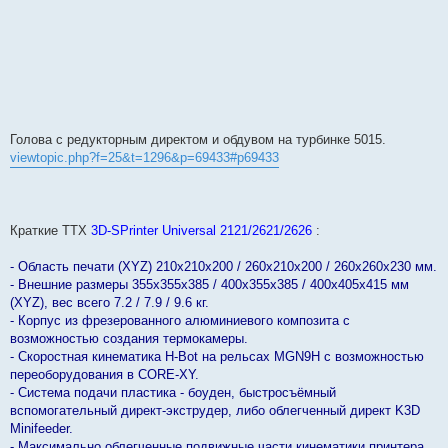
Голова с редукторным директом и обдувом на турбинке 5015.
viewtopic.php?f=25&t=1296&p=69433#p69433
Краткие ТТХ
3D-SPrinter Universal 2121/2621/2626
:
- Область печати (XYZ) 210х210х200 / 260х210х200 / 260х260х230 мм.
- Внешние размеры 355х355х385 / 400х355х385 / 400х405х415 мм
(XYZ), вес всего 7.2 / 7.9 / 9.6 кг.
- Корпус из фрезерованного алюминиевого композита с
возможностью создания термокамеры.
- Скоростная кинематика H-Bot на рельсах MGN9H с возможностью
переоборудования в CORE-XY.
- Система подачи пластика - боуден, быстросъёмный
вспомогательный директ-экструдер, либо облегченный директ K3D
Minifeeder.
- Максимально облегченные подвижные части кинематики принтера.