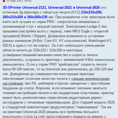
Н
31 мар 2022, 04:42
е
п
3D-SPrinter Universal-2121, Universal-2621 и Universal-2626
это
р
отличные 3д-принтеры с областью печати (XYZ)
210х210х200,
о
ч
260х210х200 и 260х260х230
мм. При разработке этих принтеров было
и
взято всё лучшее от серии PRO - сверхлёгкая кинематика и
т
а
алюминиевый стол с мощной грелкой. Электроника Lerdge-Z без
н
прошивки (настройка всего с экрана), либо MKS Eagle с открытой
н
о
прошивкой (Marlin / Klipper). Добавлена возможность установки
е
разных кинематик (H-Bot, Core-XY, XY классический, Markforged-XY,
с
о
IDEX) в один и тот же корпус. За счёт небольшого уменьшения
о
области печати до 210х210 / 210х260 и некоторых
б
щ
усовершенствований механики качество и скорость печати
е
увеличились, а шумность принтера с кинематикой H-Bot значительно
н
и
уменьшилась. Если у серии PRO "крейсерская" скорость печати
е
была 80-100 мм/сек, то на Universal она увеличилась до 100-120 мм/
сек. Доведённая до совершенства конструкция принтера
обеспечивает отличное качество печати с
самыми минимальными
настройками
, без ЛА, шейперов и прочих заморочек с простейшим
боуденом до сопла. Впрочем, если возникнет желание заняться
тонкими настройками печати и нестандартными пластиками, принтер
может быть укомплектован сверхлёгким редукторным директ-
экструдером с титановым термобарьером. Для старшей модели 2626
в стандартной комплектации предусмотрена "термокамера". Так же
на принтере Universal-2626 решены все проблемы большого
консольного стола за счёт двухстороннего подвеса на ремнях с