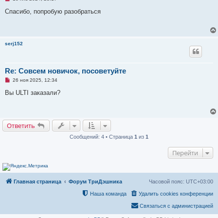
е
е
п
Спасибо, попробую разобраться
р
о
ч
и
т
serj152
а
н
н
о
е
Re: Совсем новичок, посоветуйте
с
Н
о
26 ноя 2025, 12:34
е
о
п
б
Вы ULTI заказали?
р
щ
о
е
ч
н
и
и
т
е
Ответить
а
н
Сообщений: 4 • Страница
1
из
1
н
о
е
Перейти
с
о
о
б
щ
Главная страница
Форум ТриДэшника
Часовой пояс:
UTC+03:00
е
н
Наша команда
Удалить cookies конференции
и
е
Связаться с администрацией