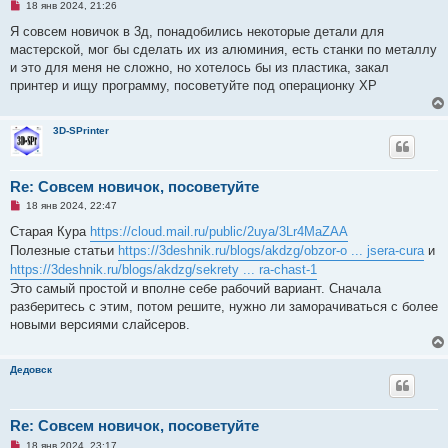
Н
18 янв 2024, 21:26
е
п
Я совсем новичок в 3д, понадобились некоторые детали для
р
мастерской, мог бы сделать их из алюминия, есть станки по металлу
о
ч
и это для меня не сложно, но хотелось бы из пластика, закал
и
принтер и ищу программу, посоветуйте под операционку XP
т
а
н
н
3D-SPrinter
о
е
с
о
Re: Совсем новичок, посоветуйте
о
б
Н
18 янв 2024, 22:47
щ
е
е
п
Старая Кура
https://cloud.mail.ru/public/2uya/3Lr4MaZAA
н
р
и
Полезные статьи
https://3deshnik.ru/blogs/akdzg/obzor-o ... jsera-cura
и
о
е
ч
https://3deshnik.ru/blogs/akdzg/sekrety ... ra-chast-1
и
Это самый простой и вполне себе рабочий вариант. Сначала
т
а
разберитесь с этим, потом решите, нужно ли заморачиваться с более
н
новыми версиями слайсеров.
н
о
е
с
Дедовск
о
о
б
щ
е
Re: Совсем новичок, посоветуйте
н
Н
и
18 янв 2024, 23:17