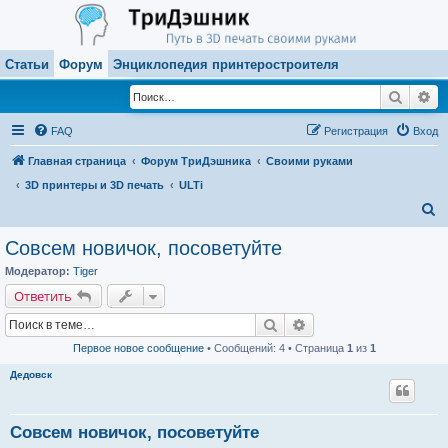
Статьи
Форум
Энциклопедия принтеростроителя
Поиск
Ра
FAQ
Регистрация
Вход
Главная страница
Форум ТриДэшника
Своими руками
3D принтеры и 3D печать
ULTi
П
о
Совсем новичок, посоветуйте
и
Модератор:
Tiger
с
Ответить
к
Поиск
Расширенный поиск
Первое новое сообщение
• Сообщений: 4 • Страница
1
из
1
Дедовск
Совсем новичок, посоветуйте