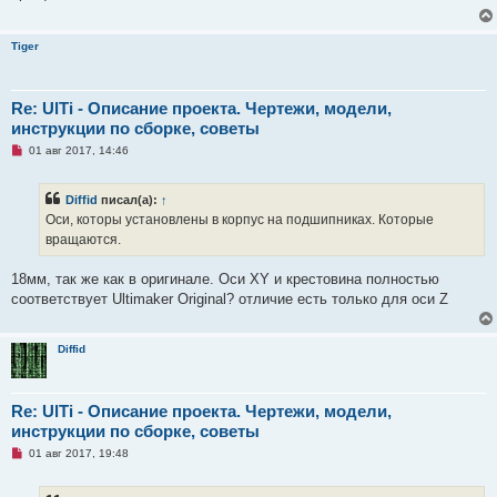
ч
и
т
Tiger
а
н
н
о
е
Re: UlTi - Описание проекта. Чертежи, модели,
с
инструкции по сборке, советы
о
о
Н
01 авг 2017, 14:46
б
е
щ
п
е
р
н
Diffid
писал(а):
↑
о
и
ч
Оси, которы установлены в корпус на подшипниках. Которые
е
и
вращаются.
т
а
н
18мм, так же как в оригинале. Оси XY и крестовина полностью
н
о
соответствует Ultimaker Original? отличие есть только для оси Z
е
с
о
о
Diffid
б
щ
е
н
Re: UlTi - Описание проекта. Чертежи, модели,
и
инструкции по сборке, советы
е
Н
01 авг 2017, 19:48
е
п
р