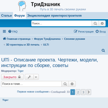
Статьи
Форум
Энциклопедия принтеростроителя
Поиск
Ра
FAQ
Регистрация
Вход
Главная страница
Форум ТриДэшника
Своими руками
3D принтеры и 3D печать
ULTi
П
о
UlTi - Описание проекта. Чертежи, модели,
и
инструкции по сборке, советы
с
Модератор:
Tiger
к
Закрыто
Поиск
Расширенный поиск
1
2
3
След.
Первое новое сообщение
• Сообщений: 33
Tiger