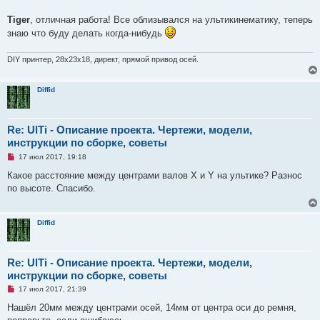
с
о
Tiger
, отличная работа! Все облизывался на ультикинематику, теперь
о
знаю что буду делать когда-нибудь
б
щ
е
DIY принтер, 28х23х18, директ, прямой привод осей.
н
и
е
Diffid
Re: UlTi - Описание проекта. Чертежи, модели,
инструкции по сборке, советы
Н
17 июл 2017, 19:18
е
п
Какое расстояние между центрами валов X и Y на ультике? Разнос
р
по высоте. Спасибо.
о
ч
и
т
Diffid
а
н
н
о
е
Re: UlTi - Описание проекта. Чертежи, модели,
с
инструкции по сборке, советы
о
о
Н
17 июл 2017, 21:39
б
е
щ
п
Нашёл 20мм между центрами осей, 14мм от центра оси до ремня,
е
р
н