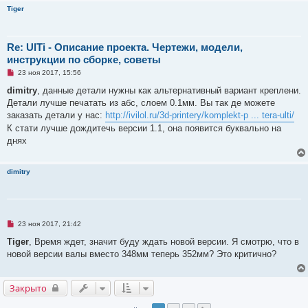
н
Tiger
и
е
Re: UlTi - Описание проекта. Чертежи, модели,
инструкции по сборке, советы
Н
23 ноя 2017, 15:56
е
п
dimitry
, данные детали нужны как альтернативный вариант креплени.
р
Детали лучше печатать из абс, слоем 0.1мм. Вы так де можете
о
ч
заказать детали у нас:
http://ivilol.ru/3d-printery/komplekt-p ... tera-ulti/
и
К стати лучше дождитечь версии 1.1, она появится буквально на
т
а
днях
н
н
о
е
dimitry
с
о
о
б
щ
е
Н
23 ноя 2017, 21:42
н
е
и
п
Tiger
, Время ждет, значит буду ждать новой версии. Я смотрю, что в
е
р
новой версии валы вместо 348мм теперь 352мм? Это критично?
о
ч
и
т
Закрыто
а
н
н