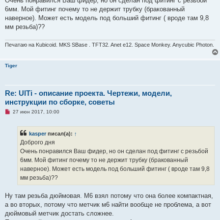
Очень понравился Ваш фидер, но он сделан под фитинг с резьбой
о
ч
6мм. Мой фитинг почему то не держит трубку (бракованный
и
наверное). Может есть модель под больший фитинг ( вроде там 9,8
т
а
мм резьба)??
н
н
о
Печатаю на Kubicoid. MKS SBase . TFT32. Anet e12. Space Monkey. Anycubic Photon.
е
с
о
Tiger
о
б
щ
е
н
Re: UlTi - описание проекта. Чертежи, модели,
и
инструкции по сборке, советы
е
Н
27 июн 2017, 10:00
е
п
р
kasper
писал(а):
↑
о
ч
Доброго дня
и
Очень понравился Ваш фидер, но он сделан под фитинг с резьбой
т
а
6мм. Мой фитинг почему то не держит трубку (бракованный
н
наверное). Может есть модель под больший фитинг ( вроде там 9,8
н
о
мм резьба)??
е
с
о
Ну там резьба дюймовая. М6 взял потому что она более компактная,
о
а во вторых, потому что метчик м6 найти вообще не проблема, а вот
б
щ
дюймовый метчик достать сложнее.
е