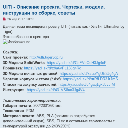
UlTi - Описание проекта. Чертежи, модели,
инструкции по сборке, советы
Н
26 мар 2017, 20:53
е
п
Данная тема посвящена проекту UlTi (читать как - УльТи. Ultimaker by
р
Tiger).
о
ч
Фото собранного принтера:
и
т
а
н
Ссылки:
н
о
Сайт проекта
:
http://ulti.tiger3dp.ru
е
3D Модели SolidWorks
:
https://yadi.sk/d/CcEVcOdH3Jg4cF
с
о
Прошивка
:
https://yadi.sk/d/z9a6vPL13Jg4Rc
о
3D Модели печатных деталей
:
https://yadi.sk/d/xzuoYgUE3Jg4gA
б
щ
Чертежи корпуса и стола (*.dxf)
:
https://yadi.sk/d/rttRfLDR3JtJmS
е
н
Список на закупку запчастей
:
https://yadi.sk/d/c4gaq1gk3JvJrM
и
Инструкция
:
https://yadi.sk/d/43_VS8uo3Jg4V4
е
Технические характеристики:
Габарит печати
: 200*200*260 мм.
Технология
: FDM
Материал печати
: ABS, PLA (возможно потребуется
дополнительный обдув), SBS, FLex и остальные термопласты с
температурой экструзии до 240°/250°C