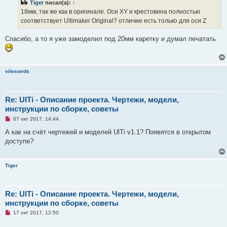
Tiger
писал(а):
↑
о
ч
18мм, так же как в оригинале. Оси XY и крестовина полностью
и
соответствует Ultimaker Original? отличие есть только для оси Z
т
а
н
Спасибо, а то я уже замоделил под 20мм каретку и думал печатать
н
о
е
с
о
о
vilesovds
б
щ
е
н
Re: UlTi - Описание проекта. Чертежи, модели,
и
е
инструкции по сборке, советы
Н
07 окт 2017, 14:44
е
п
А как на счёт чертежей и моделей UlTi v1.1? Появятся в открытом
р
доступе?
о
ч
и
т
Tiger
а
н
н
о
е
Re: UlTi - Описание проекта. Чертежи, модели,
с
инструкции по сборке, советы
о
о
Н
17 окт 2017, 12:50
б
е
щ
п