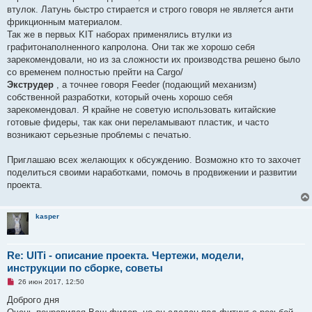
втулок. Латунь быстро стирается и строго говоря не является анти
фрикционным материалом.
Так же в первых KIT наборах применялись втулки из
графитонаполненного капролона. Они так же хорошо себя
зарекомендовали, но из за сложности их производства решено было
со временем полностью прейти на Cargo/
Экструдер
, а точнее говоря Feeder (подающий механизм)
собственной разработки, который очень хорошо себя
зарекомендовал. Я крайне не советую использовать китайские
готовые фидеры, так как они переламывают пластик, и часто
возникают серьезные проблемы с печатью.
Приглашаю всех желающих к обсуждению. Возможно кто то захочет
поделиться своими наработками, помочь в продвижении и развитии
проекта.
kasper
Re: UlTi - описание проекта. Чертежи, модели,
инструкции по сборке, советы
Н
26 июн 2017, 12:50
е
п
Доброго дня
р