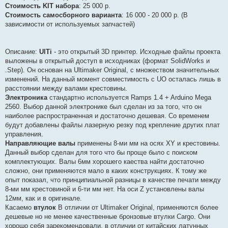
Стоимость KIT набора
: 25 000 р.
Стоимость самосборного варианта
: 16 000 - 20 000 р. (В
зависимости от используемых запчастей)
Описание:
UlTi
- это открытый 3D принтер. Исходные файлы проекта
выложены в открытый доступ в исходниках (формат SolidWorks и
.Step). Он основан на Ultimaker Original, с множеством значительных
изменений. На данный момент совместимость с UO осталась лишь в
расстоянии между валами крестовины.
Электроника
стандартно используется Ramps 1.4 + Arduino Mega
2560. Выбор данной электронике был сделан из за того, что он
наиболее распространенная и достаточно дешевая. Со временем
будут добавлены файлы лазерную резку под крепление других плат
управления.
Направляющие валы
применены 8-ми мм на осях XY и крестовины.
Данный выбор сделан для того что бы проще было с поиском
комплектующих. Валы 6мм хорошего каества найти достаточно
сложно, они применяются мало в каких конструкциях. К тому же
опыт показал, что принципиальной разницы в качестве печати между
8-ми мм крестовиной и 6-ти мм нет. На оси Z установлены валы
12мм, как и в оригинале.
Касаемо
втулок
В отличии от Ultimaker Original, применяются более
дешевые но не менее качественные бронзовые втулки Cargo. Они
хорошо себя зарекомендовали, в отличии от китайских латунных