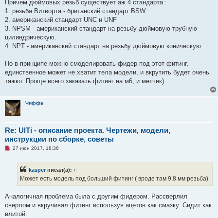
Причем дюймовых резьб существует аж 4 стандарта :
н
и
1. резьба Витворта - британский стандарт BSW
е
2. американский стандарт UNC и UNF
3. NPSM - американский стандарт на резьбу дюймовую трубную
цилиндрическую.
4. NPT - американский стандарт на резьбу дюймовую коническую.
Но в принципе можно смоделировать фидер под этот фитинг,
единственное может не хватит тела модели, и вкрутить будет очень
тяжко. Проще всего заказать фитинг на м6, и метчик)
Чиффа
Re: UlTi - описание проекта. Чертежи, модели,
инструкции по сборке, советы
Н
27 июн 2017, 18:36
е
п
р
kasper
писал(а):
↑
о
ч
Может есть модель под больший фитинг ( вроде там 9,8 мм резьба)
и
т
а
Аналогичная проблема была с другим фидером. Рассверлил
н
сверлом и вкручивал фитинг используя ацетон как смазку. Сидит как
н
о
влитой.
е