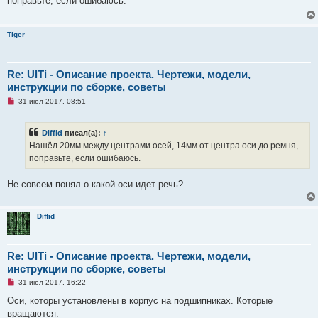
поправьте, если ошибаюсь.
о
и
ч
е
и
т
Tiger
а
н
н
о
е
Re: UlTi - Описание проекта. Чертежи, модели,
с
инструкции по сборке, советы
о
о
Н
31 июл 2017, 08:51
б
е
щ
п
е
р
н
Diffid
писал(а):
↑
о
и
ч
Нашёл 20мм между центрами осей, 14мм от центра оси до ремня,
е
и
поправьте, если ошибаюсь.
т
а
н
Не совсем понял о какой оси идет речь?
н
о
е
с
Diffid
о
о
б
щ
Re: UlTi - Описание проекта. Чертежи, модели,
е
н
инструкции по сборке, советы
и
е
Н
31 июл 2017, 16:22
е
п
Оси, которы установлены в корпус на подшипниках. Которые
р
вращаются.
о