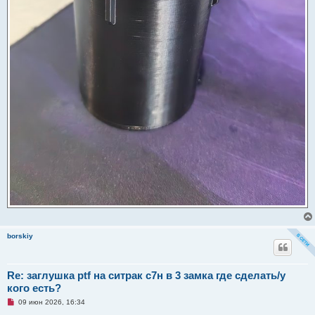
borskiy
Re: заглушка ptf на ситрак с7н в 3 замка где сделать/у
кого есть?
Н
09 июн 2026, 16:34
е