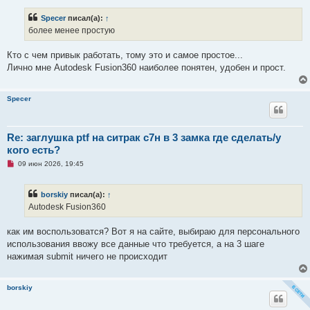
п
р
Specer
писал(а):
↑
о
ч
более менее простую
и
т
а
Кто с чем привык работать, тому это и самое простое...
н
Лично мне Autodesk Fusion360 наиболее понятен, удобен и прост.
н
о
е
с
Specer
о
о
б
щ
Re: заглушка ptf на ситрак с7н в 3 замка где сделать/у
е
н
кого есть?
и
е
Н
09 июн 2026, 19:45
е
п
р
borskiy
писал(а):
↑
о
ч
Autodesk Fusion360
и
т
а
как им воспользоватся? Вот я на сайте, выбираю для персонального
н
использования ввожу все данные что требуется, а на 3 шаге
н
о
нажимая submit ничего не происходит
е
с
о
о
borskiy
б
щ