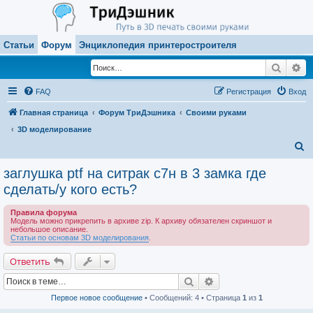
Статьи
Форум
Энциклопедия принтеростроителя
Поиск
Ра
FAQ
Регистрация
Вход
Главная страница
Форум ТриДэшника
Своими руками
3D моделирование
П
о
заглушка ptf на ситрак с7н в 3 замка где
и
сделать/у кого есть?
с
Правила форума
к
Модель можно прикрепить в архиве zip. К архиву обязателен скриншот и
небольшое описание.
Статьи по основам 3D моделирования
.
Ответить
Поиск
Расширенный поиск
Первое новое сообщение
• Сообщений: 4 • Страница
1
из
1