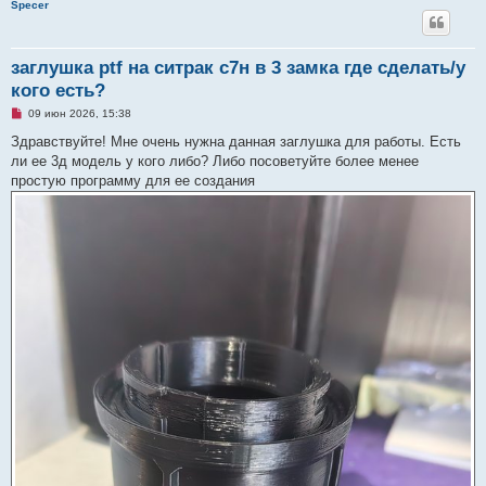
Specer
заглушка ptf на ситрак с7н в 3 замка где сделать/у
кого есть?
Н
09 июн 2026, 15:38
е
п
Здравствуйте! Мне очень нужна данная заглушка для работы. Есть
р
ли ее 3д модель у кого либо? Либо посоветуйте более менее
о
ч
простую программу для ее создания
и
т
а
н
н
о
е
с
о
о
б
щ
е
н
и
е