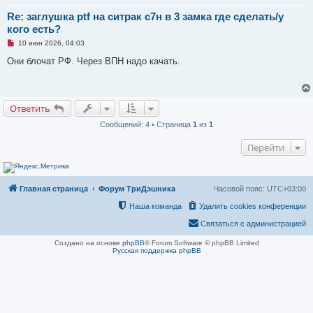
е
н
Re: заглушка ptf на ситрак с7н в 3 замка где сделать/у
и
кого есть?
е
Н
10 июн 2026, 04:03
е
п
Они блочат РФ. Через ВПН надо качать.
р
о
ч
и
т
Ответить
а
н
Сообщений: 4 • Страница
1
из
1
н
о
е
Перейти
с
о
о
б
щ
Главная страница
Форум ТриДэшника
Часовой пояс:
UTC+03:00
е
н
Наша команда
Удалить cookies конференции
и
е
Связаться с администрацией
Создано на основе
phpBB
® Forum Software © phpBB Limited
Русская поддержка phpBB