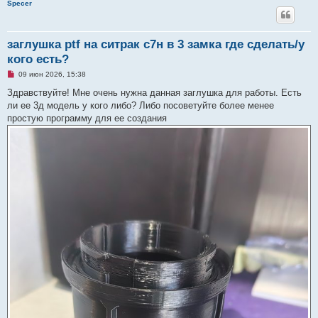
Specer
заглушка ptf на ситрак с7н в 3 замка где сделать/у
кого есть?
Н
09 июн 2026, 15:38
е
п
Здравствуйте! Мне очень нужна данная заглушка для работы. Есть
р
ли ее 3д модель у кого либо? Либо посоветуйте более менее
о
ч
простую программу для ее создания
и
т
а
н
н
о
е
с
о
о
б
щ
е
н
и
е