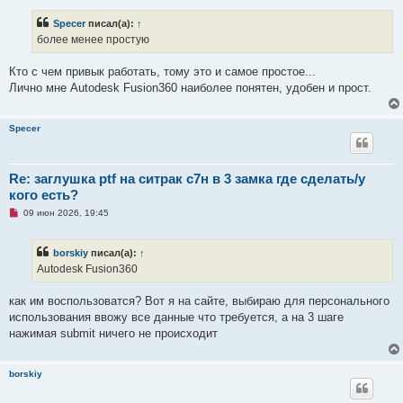
п
р
Specer
писал(а):
↑
о
ч
более менее простую
и
т
а
Кто с чем привык работать, тому это и самое простое...
н
Лично мне Autodesk Fusion360 наиболее понятен, удобен и прост.
н
о
е
с
Specer
о
о
б
щ
Re: заглушка ptf на ситрак с7н в 3 замка где сделать/у
е
н
кого есть?
и
е
Н
09 июн 2026, 19:45
е
п
р
borskiy
писал(а):
↑
о
ч
Autodesk Fusion360
и
т
а
как им воспользоватся? Вот я на сайте, выбираю для персонального
н
использования ввожу все данные что требуется, а на 3 шаге
н
о
нажимая submit ничего не происходит
е
с
о
о
borskiy
б
щ