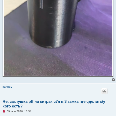
borskiy
Re: заглушка ptf на ситрак с7н в 3 замка где сделать/у
кого есть?
Н
09 июн 2026, 16:34
е