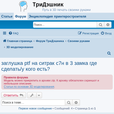
Статьи
Форум
Энциклопедия принтеростроителя
Поиск
Ра
FAQ
Регистрация
Вход
Главная страница
Форум ТриДэшника
Своими руками
3D моделирование
П
о
заглушка ptf на ситрак с7н в 3 замка где
и
сделать/у кого есть?
с
Правила форума
к
Модель можно прикрепить в архиве zip. К архиву обязателен скриншот и
небольшое описание.
Статьи по основам 3D моделирования
.
Ответить
Поиск
Расширенный поиск
Первое новое сообщение
• Сообщений: 4 • Страница
1
из
1