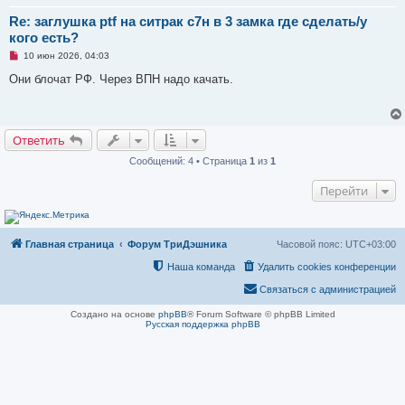
е
н
Re: заглушка ptf на ситрак с7н в 3 замка где сделать/у
и
кого есть?
е
Н
10 июн 2026, 04:03
е
п
Они блочат РФ. Через ВПН надо качать.
р
о
ч
и
т
Ответить
а
н
Сообщений: 4 • Страница
1
из
1
н
о
е
Перейти
с
о
о
б
щ
Главная страница
Форум ТриДэшника
Часовой пояс:
UTC+03:00
е
н
Наша команда
Удалить cookies конференции
и
е
Связаться с администрацией
Создано на основе
phpBB
® Forum Software © phpBB Limited
Русская поддержка phpBB