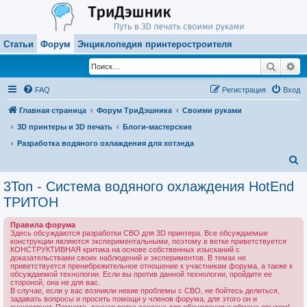
Статьи
Форум
Энциклопедия принтеростроителя
Поиск
Ра
FAQ
Регистрация
Вход
Главная страница
Форум ТриДэшника
Своими руками
3D принтеры и 3D печать
Блоги-мастерские
Разработка водяного охлаждения для хотэнда
П
о
3Ton - Система водяного охлаждения HotEnd
и
ТРИТОН
с
Правила форума
к
Здесь обсуждаются разработки СВО для 3D принтера. Все обсуждаемые
конструкции являются экспериментальными, поэтому в ветке приветствуется
КОНСТРУКТИВНАЯ критика на основе собственных изысканий с
доказательствами своих наблюдений и экспериментов. В темах не
приветствуется пренибрежительное отношение к участникам форума, а также к
обсуждаемой технологии. Если вы против данной технологии, пройдите ее
стороной, она не для вас.
В случае, если у вас возникли некие проблемы с СВО, не бойтесь делиться,
задавать вопросы и просить помощи у членов форума, для этого он и