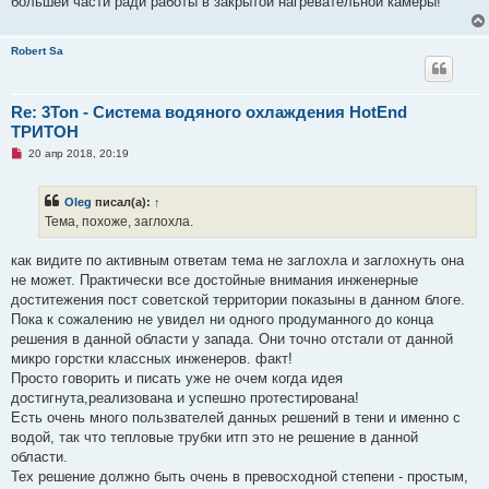
большей части ради работы в закрытой нагревательной камеры!
Robert Sa
Re: 3Ton - Система водяного охлаждения HotEnd
ТРИТОН
Н
20 апр 2018, 20:19
е
п
р
Oleg
писал(а):
↑
о
ч
Тема, похоже, заглохла.
и
т
а
как видите по активным ответам тема не заглохла и заглохнуть она
н
не может. Практически все достойные внимания инженерные
н
о
доститежения пост советской территории показыны в данном блоге.
е
Пока к сожaлению не увидел ни одного продуманного до конца
с
о
решения в данной области у запада. Они точно отстали от данной
о
микро горстки классных инженеров. факт!
б
щ
Просто говорить и писать уже не очем когда идея
е
достигнута,реализована и успешно протестирована!
н
и
Есть очень много пользвателей данных решений в тени и именно с
е
водой, так что тепловые трубки итп это не решение в данной
области.
Тех решение должно быть очень в превосходной степени - простым,