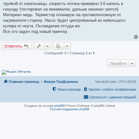
а
трубкой от капельницы, скорость потока примерно 3-5 капель в
н
секунду (тестировал на минималке, дальше начинал грется)
н
о
Материал медь. Термистор планирую на противоположную от
е
нагревателя сторону. Насос будет центробежный из небольшого
с
о
кулера от ноута. Охлаждение оттуда же.
о
Все это задел под новый принтер.
б
щ
е
н
Ответить
и
е
Сообщений: 9 • Страница
1
из
1
Перейти
Главная страница
Форум ТриДэшника
Часовой пояс:
UTC+03:00
Наша команда
Удалить cookies конференции
Связаться с администрацией
Создано на основе
phpBB
® Forum Software © phpBB Limited
Русская поддержка phpBB