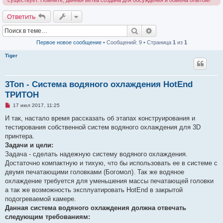
существует. Помните, данная ветка создана для обсуждения и обмена опытом!
Ответить
Поиск
Расширенный поиск
Первое новое сообщение
• Сообщений: 9 • Страница
1
из
1
Tiger
3Ton - Система водяного охлаждения HotEnd
ТРИТОН
Н
17 июл 2017, 11:25
е
п
И так, настало время рассказать об этапах конструирования и
р
тестирования собственной систем водяного охлаждения для 3D
о
ч
принтера.
и
Задачи и цели:
т
а
Задача - сделать надежную систему водяного охлаждения.
н
Достаточно компактную и тихую, что бы использовать ее в системе с
н
о
двумя печатающими головками (Богомол). Так же водяное
е
охлаждение требуется для уменьшения массы печатающей головки
с
о
а так же возможность эксплуатировать HotEnd в закрытой
о
подогреваемой камере.
б
щ
Данная система водяного охлаждения должна отвечать
е
следующим требованиям:
н