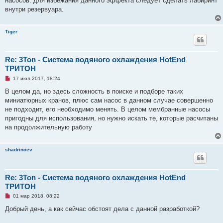
насосов. для избежания данного эффекта следует сделать лабиринт
внутри резервуара.
Tiger
Re: 3Ton - Система водяного охлаждения HotEnd
ТРИТОН
Н
17 июл 2017, 18:24
е
п
В целом да, но здесь сложность в поиске и подборе таких
р
миниатюрных кранов, плюс сам насос в данном случае совершенно
о
ч
не подходит, его необходимо менять. В целом мембранные насосы
и
пригодны для использования, но нужно искать те, которые расчитаны
т
а
на продолжительную работу
н
н
о
shadrincev
е
с
о
о
б
Re: 3Ton - Система водяного охлаждения HotEnd
щ
ТРИТОН
е
н
Н
01 мар 2018, 08:22
и
е
е
п
Добрый день, а как сейчас обстоят дела с данной разработкой?
р
о