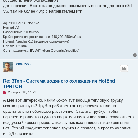
осуществления охлаждения?
н
о
для справки - Вес хота не должен прывышать вес стандартного e3d
е
V6, там не более 40гр с нагревателем итп.
с
о
о
3д Printer 3D-OPEX-G3
б
щ
Format: A4
е
Разрешение: 50 микрон
н
Крейсерские скорости печати: 110,200,250мм/сек
и
Hotend: Nautilus-1D (водяное охлаждение)
е
Сопло: 0,35mm
Сеть поддержка: IP, WiFi,client Octoprint(modified)
Alex Post
Re: 3Ton - Система водяного охлаждения HotEnd
ТРИТОН
Н
20 апр 2018, 14:23
е
п
А мне вот интересно, каким боком тут вообще тепловую трубку
р
можно приткнуть? Трубка работает как переносчик тепла на
о
ч
сравнительно небольшое расстояние. Ставить трубку, чтобы
и
перенести радиатор куда то вверх или вбок и все равно обдувать его
т
а
воздухом? Кроме прироста массы никаких плюсов такого решения
н
нет. Резкий градиент тепловая трубка не создаст, а просто охладить
н
о
и Е3Д справится.
е