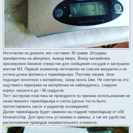
Изготовлен из дюрали, вес составил 36 грамм. Штуцеры
приобретены на aliexpress, вывод вверх. Внизу ватерблока
просверлено боковое отверстие для сообщения сосудов и заглушено
винтом М3. Первый экземпляр изготовлен не совсем аккуратно и не
учтена длина фитинга и термобарьера. Поэтому нагрев. блок
подходит вплотную к ватерблоку, зазор окола 1мм. Не смотря на это
ощутимого перегрева не ватерблока не наблюдалось, снаружи
корпус нагрелся до ~36 градусов.
Тест экструзии пластика не проводился по причине использования не
качественного термобарьера и сопла (целью теста было
протестировать насос и радиатор охлаждения).
Далее термобарьер будет заменен на гладкий термобарьер от e3d
himera/ciclop. Для простоты установки и замены, а так же удобства
расположения проводов нагревательного элемента.