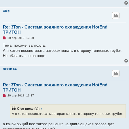
ч
и
т
Oleg
а
н
н
о
е
Re: 3Ton - Система водяного охлаждения HotEnd
с
ТРИТОН
о
о
Н
20 апр 2018, 13:20
б
е
щ
п
Тема, похоже, заглохла.
е
р
н
А я хотел посоветовать авторам копать в сторону тепловых трубок.
о
и
ч
Не обязательно на воде.
е
и
т
а
Robert Sa
н
н
о
е
с
Re: 3Ton - Система водяного охлаждения HotEnd
о
ТРИТОН
о
б
Н
20 апр 2018, 13:37
щ
е
е
п
н
р
и
Oleg писал(а):
↑
о
е
ч
А я хотел посоветовать авторам копать в сторону тепловых трубок.
и
т
а
а какой общий вес такого решения на двигающейся голове для
н