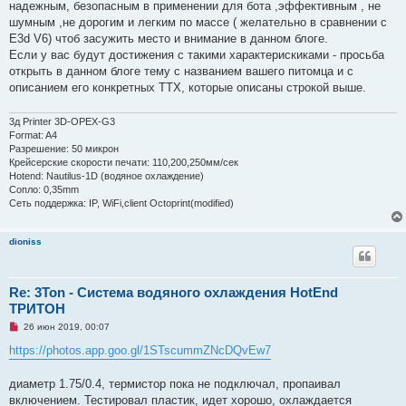
надежным, безопасным в применении для бота ,эффективным , не
шумным ,не дорогим и легким по массе ( желательно в сравнении с
E3d V6) чтоб засужить место и внимание в данном блоге.
Если у вас будут достижения с такими характерискиками - просьба
открыть в данном блоге тему с названием вашего питомца и с
описанием его конкретных ТТХ, которые описаны строкой выше.
3д Printer 3D-OPEX-G3
Format: A4
Разрешение: 50 микрон
Крейсерские скорости печати: 110,200,250мм/сек
Hotend: Nautilus-1D (водяное охлаждение)
Сопло: 0,35mm
Сеть поддержка: IP, WiFi,client Octoprint(modified)
dioniss
Re: 3Ton - Система водяного охлаждения HotEnd
ТРИТОН
Н
26 июн 2019, 00:07
е
п
https://photos.app.goo.gl/1STscummZNcDQvEw7
р
о
ч
диаметр 1.75/0.4, термистор пока не подключал, пропаивал
и
включением. Тестировал пластик, идет хорошо, охлаждается
т