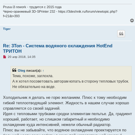
с
о
Prusa i3 rework - трудится с 2015 года
о
Черно-оранжевый 3D-SPrinter 232 - https://3deshnik.ru/forum/viewtopic.php?
б
f=21&t=393
щ
е
н
и
Tiger
е
Re: 3Ton - Система водяного охлаждения HotEnd
ТРИТОН
Н
20 апр 2018, 14:35
е
п
р
Oleg
писал(а):
↑
о
ч
Тема, похоже, заглохла.
и
А я хотел посоветовать авторам копать в сторону тепловых трубок.
т
а
Не обязательно на воде.
н
н
о
Холодильник я делать не горю желанием. Плюс к тому необходим
е
гибкий теплоотводящий элемент. Жидкость в нашем случае хорошо
с
о
справляется со своей задачей.
о
Идея с тепловыми трубками сродки элементам пельтье. Да, градиент
б
щ
хороший, работает, но слишком габаритный и необходимо
е
охлаждение куда интенсивней, нежели обычный радиатор.
н
и
Плюс вы не забывайте, что водяное охлаждение проектируется по
е