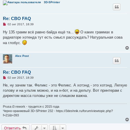
3D-SPrinter
Re: СВО FAQ
Н
02 окт 2017, 18:39
е
п
Ну 135 грамм всё равно байда ещё та...
О каких граммах в
р
радиаторе хотенда тут есть смысл рассуждать? Натуральная сова
о
ч
на глобус.
и
т
а
н
Alex Post
н
о
е
с
Re: СВО FAQ
о
о
Н
02 окт 2017, 18:39
б
е
щ
п
Не, ну зачем так. Феликс - это Феликс. А хотэнд - это хотэнд. Легкую
е
р
голову и на ультик можно, и на н-бот, и на дельту. Вот принтерам с
н
о
и
ч
директом масса головы уже не слишком важна.
е
и
т
а
Prusa i3 rework - трудится с 2015 года
н
Черно-оранжевый 3D-SPrinter 232 - https://3deshnik.ru/forum/viewtopic.php?
н
f=21&t=393
о
е
с
о
Ответить
о