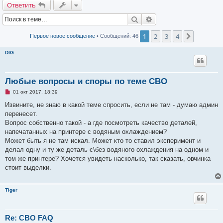
Ответить
Поиск
Расширенный поиск
1
2
3
4
След.
Первое новое сообщение
• Сообщений: 46
DIG
Любые вопросы и споры по теме СВО
Н
01 окт 2017, 18:39
е
п
Извините, не знаю в какой теме спросить, если не там - думаю админ
р
перенесет.
о
ч
Вопрос собственно такой - а где посмотреть качество деталей,
и
напечатанных на принтере с водяным охлаждением?
т
а
Может быть я не там искал. Может кто то ставил эксперимент и
н
делал одну и ту же деталь с\без водяного охлаждения на одном и
н
о
том же принтере? Хочется увидеть насколько, так сказать, овчинка
е
стоит выделки.
с
о
о
б
Tiger
щ
е
н
и
Re: СВО FAQ
е