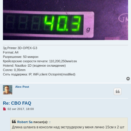
3д Printer 3D-OPEX-G3
Format: A4
Разрешение: 50 микрон
Крейсерские скорости печати: 110,200,250мм/сек
Hotend: Nautilus-1D (водяное охлаждение)
Сопло: 0,35mm
Сеть поддержка: IP, WiFi,client Octoprint(modified)
Alex Post
Re: СВО FAQ
Н
02 окт 2017, 18:00
е
п
р
Robert Sa
писал(а):
↑
о
ч
Длина шланга в консоли над экструдером у меня лично 15см х 2 шт
и