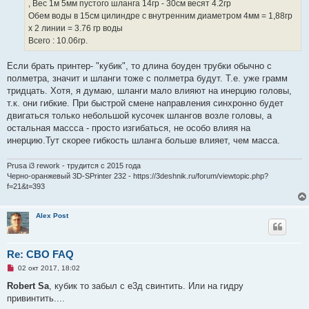
, Вес 1м 5мм пустого шланга 14гр - 30см весят 4.2гр
т
а
Обем воды в 15см цилиндре с внутренним диаметром 4мм = 1,88гр
н
х 2 линии = 3.76 гр воды
н
о
Всего : 10.06гр.
е
с
о
Если брать принтер- "кубик", то длина боуден трубки обычно с
о
полметра, значит и шланги тоже с полметра будут. Т.е. уже грамм
б
щ
тридцать. Хотя, я думаю, шланги мало влияют на инерцию головы,
е
т.к. они гибкие. При быстрой смене направления синхронно будет
н
и
двигаться только небольшой кусочек шлангов возле головы, а
е
остальная массса - просто изгибаться, не особо влияя на
инерцию.Тут скорее гибкость шланга больше влияет, чем масса.
Prusa i3 rework - трудится с 2015 года
Черно-оранжевый 3D-SPrinter 232 - https://3deshnik.ru/forum/viewtopic.php?
f=21&t=393
Alex Post
Re: СВО FAQ
Н
02 окт 2017, 18:02
е
п
Robert Sa
, кубик то забыл с е3д свинтить. Или на гидру
р
привинтить....
о
ч