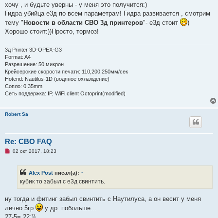
а
хочу , и будьте уверны - у меня это получится:)
н
Гидра убийца е3д по всем параметрам! Гидра развивается , смотрим
н
о
тему "
Новости в области СВО 3д принтеров
"- е3д стоит
)
е
Хорошо стоит:))Просто, тормоз!
с
о
о
б
3д Printer 3D-OPEX-G3
щ
Format: A4
е
Разрешение: 50 микрон
н
Крейсерские скорости печати: 110,200,250мм/сек
и
е
Hotend: Nautilus-1D (водяное охлаждение)
Сопло: 0,35mm
Сеть поддержка: IP, WiFi,client Octoprint(modified)
Robert Sa
Re: СВО FAQ
Н
02 окт 2017, 18:23
е
п
р
Alex Post
писал(а):
↑
о
ч
кубик то забыл с е3д свинтить.
и
т
а
ну тогда и фитинг забыл свинтить с Наутилуса, а он весит у меня
н
лично 5гр
у др. побольше...
н
о
27-5= 22:))