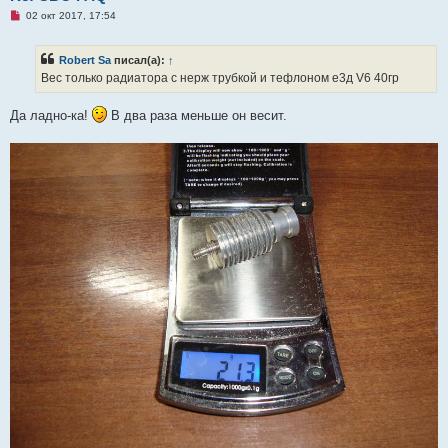
Н
02 окт 2017, 17:54
е
п
р
Robert Sa
писал(а):
↑
о
ч
Вес только радиатора с нерж трубкой и тефлоном е3д V6 40гр
и
т
а
Да ладно-ка!
В два раза меньше он весит.
н
н
о
е
с
о
о
б
щ
е
н
и
е