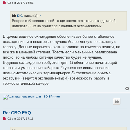
Н
02 окт 2017, 16:51
е
п
р
DIG
писал(а):
↑
о
ч
Вопрос собственно такой - а где посмотреть качество деталей,
и
напечатанных на принтере с водяным охлаждением?
т
а
н
В целом водяное охлаждение обеспечивает более стабильное
н
о
охлаждение, и в некоторых случаях более легкую печатающую
е
головку. Данные параметры хоть и влияют на качество печати, но
с
о
все же в меньшей степени. Тоесть если механника реализована
о
плохо, то на любом хотэнде качество будет не лучшее.
б
щ
Водяное охлаждение требуется для: 1) облегчение печатающей
е
головки и уменьшение габарита 2) успешное использование
н
и
цельнометаллических термобарьеров 3) Увеличение объема
е
экструзии (ведутся эксперименты) 4) возможность работы в
термостатической камере.
3D-SPrinter
Re: СВО FAQ
Н
02 окт 2017, 17:11
е
п
р