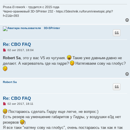
и
т
Prusa i3 rework - трудится с 2015 года
а
Черно-оранжевый 3D-SPrinter 232 - https://3deshnik.ru/forum/viewtopic.php?
н
f=21&t=393
н
о
е
с
3D-SPrinter
о
о
б
щ
Re: СВО FAQ
е
н
Н
02 окт 2017, 18:04
и
е
е
п
Robert Sa
, это у вас V5 из чугуния.
Такие уже давным-давно не
р
делают. А нагреватель где на гидре?
Натягиваем сову на глобус?
о
ч
и
т
а
н
Robert Sa
н
о
е
с
Re: СВО FAQ
о
о
Н
02 окт 2017, 18:11
б
е
щ
п
Постараюсь сделать Гидру еще легче, не вопрос:)
е
р
н
Есть резерв на уменшение габаритов у Гидры, у воздушки е3д нет
о
и
ч
резервов
)
е
и
Я все таки "натяну сову на глобус", очень постараюсь так как я так
т