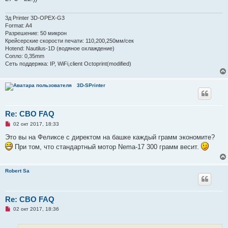
е
с
о
3д Printer 3D-OPEX-G3
о
Format: A4
б
Разрешение: 50 микрон
щ
е
Крейсерские скорости печати: 110,200,250мм/сек
н
Hotend: Nautilus-1D (водяное охлаждение)
и
Сопло: 0,35mm
е
Сеть поддержка: IP, WiFi,client Octoprint(modified)
3D-SPrinter
Re: СВО FAQ
Н
02 окт 2017, 18:33
е
п
Это вы на Феликсе с директом на башке каждый грамм экономите?
р
При том, что стандартный мотор Nema-17 300 грамм весит.
о
ч
и
т
Robert Sa
а
н
н
о
е
Re: СВО FAQ
с
Н
о
02 окт 2017, 18:36
е
о
п
б
р
щ