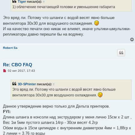
Tiger
писал(а):
↑
о
ч
1) облегчение печатающей головки и уменьшение габарита
и
т
а
Это вряд ли. Потому что шланги с водой весят явно больше
н
вентилятора 30х30 для воздушного охлаждения.
н
о
И на качество печати оно никак не влияет, иначе ультики-шмультики-
е
репликаторы давно перешли бы на водянку.
с
о
о
б
Robert Sa
щ
е
н
и
е
Re: СВО FAQ
Н
02 окт 2017, 17:43
е
п
р
3D-SPrinter
писал(а):
↑
о
ч
Это вряд ли. Потому что шланги с водой весят явно больше
и
вентилятора 30х30 для воздушного охлаждения.
т
а
н
Данное утверждение верно только для Дельта принтеров.
н
о
FYI:
е
Длина шланга в консоли над экструдером у меня лично 15см х 2 шт ,
с
о
Вес 1м 5мм пустого шланга 14гр - 30см весят 4.2гр
о
Обем воды в 15см цилиндре с внутренним диаметром 4мм = 1,88гр х
б
щ
2 линии = 3.76 гр воды