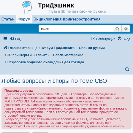
Статьи
Форум
Энциклопедия принтеростроителя
Поиск
Ра
FAQ
Регистрация
Вход
Главная страница
Форум ТриДэшника
Своими руками
3D принтеры и 3D печать
Блоги-мастерские
Разработка водяного охлаждения для хотэнда
П
о
Любые вопросы и споры по теме СВО
и
Правила форума
с
Здесь обсуждаются разработки СВО для 3D принтера. Все обсуждаемые
конструкции являются экспериментальными, поэтому в ветке приветствуется
к
КОНСТРУКТИВНАЯ критика на основе собственных изысканий с
доказательствами своих наблюдений и экспериментов. В темах не
приветствуется пренибрежительное отношение к участникам форума, а также к
обсуждаемой технологии. Если вы против данной технологии, пройдите ее
стороной, она не для вас.
В случае, если у вас возникли некие проблемы с СВО, не бойтесь делиться,
задавать вопросы и просить помощи у членов форума, для этого он и
существует. Помните, данная ветка создана для обсуждения и обмена опытом!