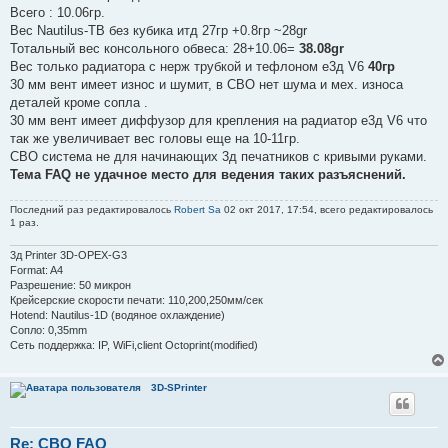
е
Всего : 10.06гр.
н
и
Вес Nautilus-TB без кубика итд 27гр +0.8гр ~28gr
е
Тотальный вес консольного обвеса: 28+10.06=
38.08gr
Вес только радиатора с нерж трубкой и тефлоном е3д V6
40гр
30 мм вент имеет износ и шумит, в СВО нет шума и мех. износа
деталей кроме сопла .
30 мм вент имеет диффузор для крепления на радиатор е3д V6 что
так же увеличивает вес головы еще на 10-11гр.
СВО система не для начинающих 3д печатников с кривыми руками.
Тема FAQ не удачное место для ведения таких разъяснений.
Последний раз редактировалось
Robert Sa
02 окт 2017, 17:54, всего редактировалось
1 раз.
3д Printer 3D-OPEX-G3
Format: A4
Разрешение: 50 микрон
Крейсерские скорости печати: 110,200,250мм/сек
Hotend: Nautilus-1D (водяное охлаждение)
Сопло: 0,35mm
Сеть поддержка: IP, WiFi,client Octoprint(modified)
3D-SPrinter
Re: СВО FAQ