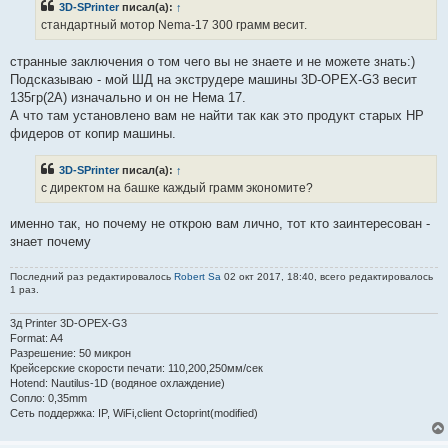
3D-SPrinter
писал(а):
↑
о
е
ч
н
стандартный мотор Nema-17 300 грамм весит.
и
и
т
е
а
странные заключения о том чего вы не знаете и не можете знать:)
н
Подсказываю - мой ШД на экструдере машины 3D-OPEX-G3 весит
н
о
135гр(2А) изначально и он не Нема 17.
е
А что там установлено вам не найти так как это продукт старых HP
с
о
фидеров от копир машины.
о
б
щ
3D-SPrinter
писал(а):
↑
е
с директом на башке каждый грамм экономите?
н
и
е
именно так, но почему не открою вам лично, тот кто заинтересован -
знает почему
Последний раз редактировалось
Robert Sa
02 окт 2017, 18:40, всего редактировалось
1 раз.
3д Printer 3D-OPEX-G3
Format: A4
Разрешение: 50 микрон
Крейсерские скорости печати: 110,200,250мм/сек
Hotend: Nautilus-1D (водяное охлаждение)
Сопло: 0,35mm
Сеть поддержка: IP, WiFi,client Octoprint(modified)