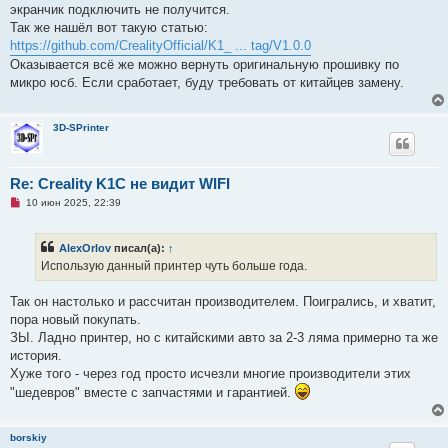
и
экранчик подключить не получится.
т
а
Так же нашёл вот такую статью:
н
https://github.com/CrealityOfficial/K1_ ... tag/V1.0.0
н
о
Оказывается всё же можно вернуть оригинальную прошивку по
е
микро юсб. Если сработает, буду требовать от китайцев замену.
с
о
о
б
3D-SPrinter
щ
е
н
и
Re: Creality K1C не видит WIFI
е
Н
10 июн 2025, 22:39
е
п
р
AlexOrlov
писал(а):
↑
о
ч
Использую данный принтер чуть больше года.
и
т
а
Так он настолько и рассчитан производителем. Поигрались, и хватит,
н
пора новый покупать.
н
о
ЗЫ. Ладно принтер, но с китайскими авто за 2-3 ляма примерно та же
е
история.
с
о
Хуже того - через год просто исчезли многие производители этих
о
"шедевров" вместе с запчастями и гарантией.
б
щ
е
н
borskiy
и