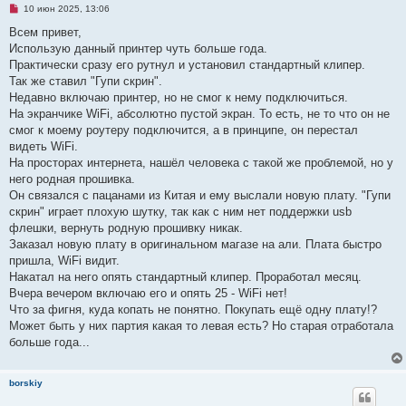
Н
10 июн 2025, 13:06
е
п
Всем привет,
р
Использую данный принтер чуть больше года.
о
ч
Практически сразу его рутнул и установил стандартный клипер.
и
Так же ставил "Гупи скрин".
т
а
Недавно включаю принтер, но не смог к нему подключиться.
н
На экранчике WiFi, абсолютно пустой экран. То есть, не то что он не
н
о
смог к моему рoутеру подключится, а в принципе, он перестал
е
видеть WiFi.
с
о
На просторах интернета, нашёл человека с такой же проблемой, но у
о
него родная прошивка.
б
щ
Он связался с пацанами из Китая и ему выслали новую плату. "Гупи
е
скрин" играет плохую шутку, так как с ним нет поддержки usb
н
и
флешки, вернуть родную прошивку никак.
е
Заказал новую плату в оригинальном магазе на али. Плата быстро
пришла, WiFi видит.
Накатал на него опять стандартный клипер. Проработал месяц.
Вчера вечером включаю его и опять 25 - WiFi нет!
Что за фигня, куда копать не понятно. Покупать ещё одну плату!?
Может быть у них партия какая то левая есть? Но старая отработала
больше года...
borskiy