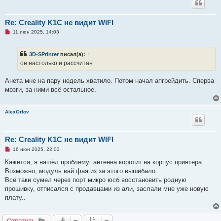
е
Re: Creality K1C не видит WIFI
Н
11 июн 2025, 14:03
е
п
р
3D-SPrinter
писал(а):
↑
о
ч
он настолько и рассчитан
и
т
а
Анета мне на пару недель хватило. Потом начал апгрейдить. Сперва
н
мозги, за ними всё остальное.
н
о
е
с
AlexOrlov
о
о
б
щ
Re: Creality K1C не видит WIFI
е
н
Н
16 июн 2025, 22:03
и
е
е
п
Кажется, я нашёл проблему: антенна коротит на корпус принтера...
р
Возможно, модуль вай фая из за этого вышибало...
о
ч
Всё таки сумел через порт микро юсб восстановить родную
и
прошивку, отписался с продавцами из али, заслали мне уже новую
т
а
плату..
н
н
о
Ответить
е