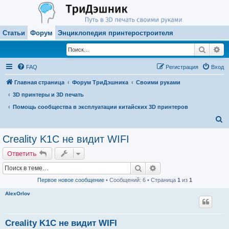
Статьи
Форум
Энциклопедия принтеростроителя
Поиск
Ра
FAQ
Регистрация
Вход
Главная страница
Форум ТриДэшника
Своими руками
3D принтеры и 3D печать
Помощь сообщества в эксплуатации китайских 3D принтеров
П
о
Creality K1C не видит WIFI
и
Ответить
с
Поиск
Расширенный поиск
к
Первое новое сообщение
• Сообщений: 6 • Страница
1
из
1
AlexOrlov
Creality K1C не видит WIFI