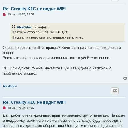
Re: Creality K1C не видит WIFI
Н
10 июн 2025, 17:58
е
п
р
AlexOrlov
писал(а):
↑
о
ч
Плата быстро пришла, WiFi видит.
и
Накатал на него опять стандартный клипер.
т
а
н
Очень красивые грабли, правда? Хочется наступать на них снова и
н
о
снова.
е
Закажите ещё парочку оригинальных плат и убейте их снова.
с
о
о
ЗЫ Или купите Робина, накатите Шуи и забудьте о каких-либо
б
щ
проблемах/глюках.
е
н
и
е
AlexOrlov
Re: Creality K1C не видит WIFI
Н
10 июн 2025, 18:47
е
п
Да, грабли очень красивые: принтер реально круто печатает. Написал
р
в поддержку, если чего то вменяемого не услышу, буду переводить
о
ч
его на плату для само сборов типа Октопус + малинка. Единственно