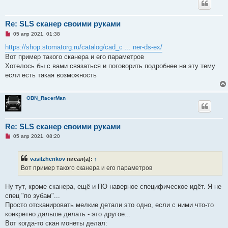
н
н
о
е
Re: SLS сканер своими руками
с
Н
о
05 апр 2021, 01:38
е
о
п
б
https://shop.stomatorg.ru/catalog/cad_c ... ner-ds-ex/
р
щ
Вот пример такого сканера и его параметров
о
е
ч
н
Хотелось бы с вами связаться и поговорить подробнее на эту тему
и
и
если есть такая возможность
т
е
а
н
н
OBN_RacerMan
о
е
с
о
Re: SLS сканер своими руками
о
б
Н
05 апр 2021, 08:20
щ
е
е
п
н
р
и
vasilzhenkov
писал(а):
↑
о
е
ч
Вот пример такого сканера и его параметров
и
т
а
Ну тут, кроме сканера, ещё и ПО наверное специфическое идёт. Я не
н
спец "по зубам"...
н
о
Просто отсканировать мелкие детали это одно, если с ними что-то
е
конкретно дальше делать - это другое...
с
о
Вот когда-то скан монеты делал:
о