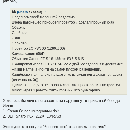
п
jamoro
,
р
о
ч
jamoro
писал(а):
↑
и
Поделюсь своей маленькой радостью.
т
а
Вчера наконец-то приобрел проектор и сделал пробный скан
н
Объект:
н
о
Спойлер
е
Скан:
с
о
Спойлер
о
Проектор LG PW800 (1280х800)
б
щ
Камера canon 650D
е
Объектив Canon EF-S 18-135mm f/3.5-5.6 IS
н
и
Сканировал через LETS SCAN V2.2 (дай бог здоровья и долгих лет
е
жизни Narmella) почти на самом плохом разрешении.
Калибровочная панель на картонке из складной шахматной доски
(хлам полный)))
Единственное, что не понравилось, что проектор сильно греется -
минут через 2 работы такой горячий, что руке горячо.
Хотелось бы лично поговорить на пару минут в приватной беседе.
Имею:
1. Canon 6d полнокадровый dslr
2. DLP Sharp PG-F212X: 104x768
Этого достаточно для "бесплатного" сканера для начала?