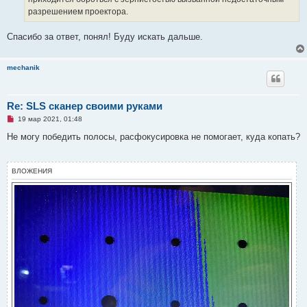
разрешением проектора.
Спасибо за ответ, понял! Буду искать дальше.
mechanik
Re: SLS сканер своими руками
Н
19 мар 2021, 01:48
е
п
Не могу победить полосы, расфокусировка не помогает, куда копать?
р
о
ч
и
ВЛОЖЕНИЯ
т
а
н
н
о
е
с
о
о
б
щ
е
н
и
е