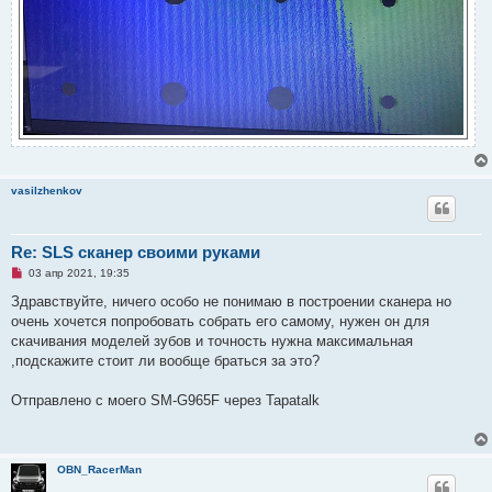
vasilzhenkov
Re: SLS сканер своими руками
Н
03 апр 2021, 19:35
е
п
Здравствуйте, ничего особо не понимаю в построении сканера но
р
очень хочется попробовать собрать его самому, нужен он для
о
ч
скачивания моделей зубов и точность нужна максимальная
и
,подскажите стоит ли вообще браться за это?
т
а
н
Отправлено с моего SM-G965F через Tapatalk
н
о
е
с
о
о
OBN_RacerMan
б