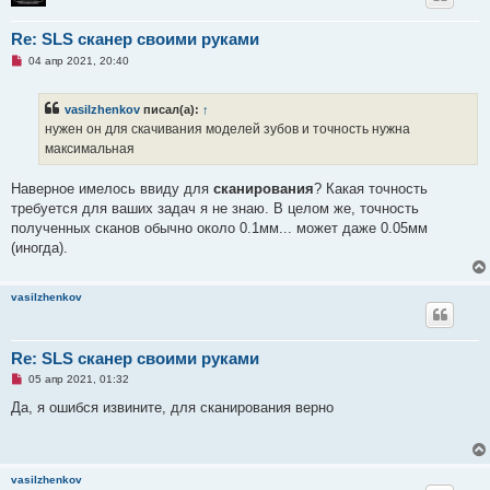
щ
е
н
Re: SLS сканер своими руками
и
е
Н
04 апр 2021, 20:40
е
п
р
vasilzhenkov
писал(а):
↑
о
ч
нужен он для скачивания моделей зубов и точность нужна
и
максимальная
т
а
н
Наверное имелось ввиду для
сканирования
? Какая точность
н
о
требуется для ваших задач я не знаю. В целом же, точность
е
полученных сканов обычно около 0.1мм... может даже 0.05мм
с
о
(иногда).
о
б
щ
е
vasilzhenkov
н
и
е
Re: SLS сканер своими руками
Н
05 апр 2021, 01:32
е
п
Да, я ошибся извините, для сканирования верно
р
о
ч
и
т
vasilzhenkov
а