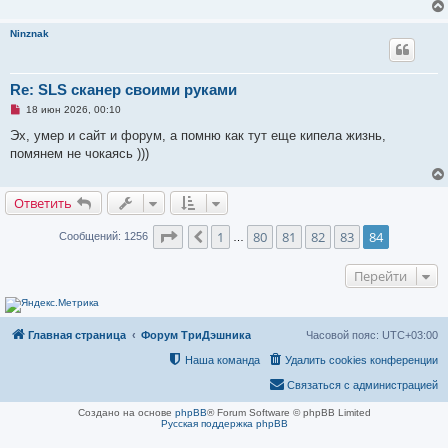
Ninznak
Re: SLS сканер своими руками
Н
18 июн 2026, 00:10
е
п
Эх, умер и сайт и форум, а помню как тут еще кипела жизнь,
р
помянем не чокаясь )))
о
ч
и
т
Ответить
а
н
н
Страница
84
из
84
1
80
81
82
83
84
Пред.
Сообщений: 1256
…
о
е
с
Перейти
о
о
б
щ
е
Главная страница
Форум ТриДэшника
Часовой пояс:
UTC+03:00
н
и
Наша команда
Удалить cookies конференции
е
Связаться с администрацией
Создано на основе
phpBB
® Forum Software © phpBB Limited
Русская поддержка phpBB