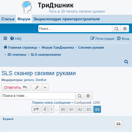
Статьи
Форум
Энциклопедия принтеростроителя
Поиск
Ра
FAQ
Регистрация
Вход
Главная страница
Форум ТриДэшника
Своими руками
3D сканеры
SLS сканирование
П
о
SLS сканер своими руками
и
Модераторы:
jamoro
,
DenKor
с
Ответить
к
Поиск
Расширенный поиск
Первое новое сообщение
• Сообщений: 1256
Страница
84
из
84
1
80
81
82
83
84
Пред.
…
Expard