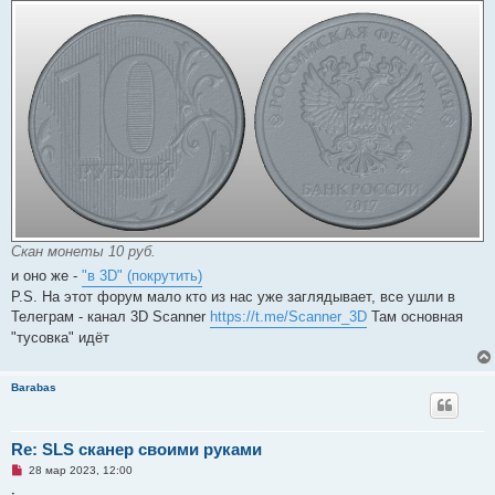
б
щ
е
н
и
е
Скан монеты 10 руб.
и оно же -
"в 3D" (покрутить)
P.S. На этот форум мало кто из нас уже заглядывает, все ушли в
Телеграм - канал 3D Scanner
https://t.me/Scanner_3D
Там основная
"тусовка" идёт
Barabas
Re: SLS сканер своими руками
Н
28 мар 2023, 12:00
е