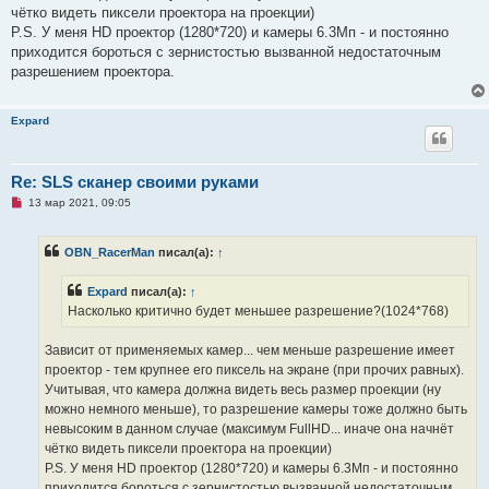
о
чётко видеть пиксели проектора на проекции)
б
щ
P.S. У меня HD проектор (1280*720) и камеры 6.3Мп - и постоянно
е
приходится бороться с зернистостью вызванной недостаточным
н
и
разрешением проектора.
е
Expard
Re: SLS сканер своими руками
Н
13 мар 2021, 09:05
е
п
р
OBN_RacerMan
писал(а):
↑
о
ч
и
Expard
писал(а):
↑
т
а
Насколько критично будет меньшее разрешение?(1024*768)
н
н
о
Зависит от применяемых камер... чем меньше разрешение имеет
е
проектор - тем крупнее его пиксель на экране (при прочих равных).
с
о
Учитывая, что камера должна видеть весь размер проекции (ну
о
можно немного меньше), то разрешение камеры тоже должно быть
б
щ
невысоким в данном случае (максимум FullHD... иначе она начнёт
е
чётко видеть пиксели проектора на проекции)
н
и
P.S. У меня HD проектор (1280*720) и камеры 6.3Мп - и постоянно
е
приходится бороться с зернистостью вызванной недостаточным