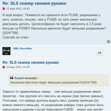
Re: SLS сканер своими руками
Н
12 мар 2021, 16:32
е
п
И ещё вопрос. Появился на горизонте Acer P1266, разрешение у
р
него, конечно, похуже, чем у P1500, но зато умеет маленькую
о
ч
диагональ делать. Целесообразно ли будет заплатить в 2,5 раза
и
больше за P1500? Насколько критично будет меньшее разрешение?
т
а
(1024*768)
н
Спасибо за ответ.
н
о
е
с
OBN_RacerMan
о
о
б
щ
Re: SLS сканер своими руками
е
н
Н
13 мар 2021, 01:45
и
е
е
п
р
Expard
писал(а):
↑
о
ч
Насколько критично будет меньшее разрешение?(1024*768)
и
т
а
Зависит от применяемых камер... чем меньше разрешение имеет
н
проектор - тем крупнее его пиксель на экране (при прочих равных).
н
о
Учитывая, что камера должна видеть весь размер проекции (ну
е
можно немного меньше), то разрешение камеры тоже должно быть
с
о
невысоким в данном случае (максимум FullHD... иначе она начнёт