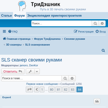
Статьи
Форум
Энциклопедия принтеростроителя
Поиск
Ра
FAQ
Регистрация
Вход
Главная страница
Форум ТриДэшника
Своими руками
3D сканеры
SLS сканирование
П
о
SLS сканер своими руками
и
Модераторы:
jamoro
,
DenKor
с
Ответить
к
Поиск
Расширенный поиск
Первое новое сообщение
• Сообщений: 1256
Страница
84
из
84
1
80
81
82
83
84
Пред.
…
Expard