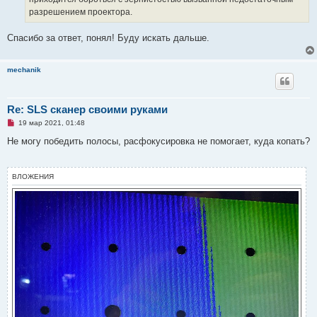
разрешением проектора.
Спасибо за ответ, понял! Буду искать дальше.
mechanik
Re: SLS сканер своими руками
Н
19 мар 2021, 01:48
е
п
Не могу победить полосы, расфокусировка не помогает, куда копать?
р
о
ч
и
ВЛОЖЕНИЯ
т
а
н
н
о
е
с
о
о
б
щ
е
н
и
е