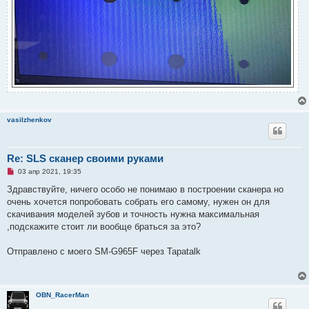
vasilzhenkov
Re: SLS сканер своими руками
Н
03 апр 2021, 19:35
е
п
Здравствуйте, ничего особо не понимаю в построении сканера но
р
очень хочется попробовать собрать его самому, нужен он для
о
ч
скачивания моделей зубов и точность нужна максимальная
и
,подскажите стоит ли вообще браться за это?
т
а
н
Отправлено с моего SM-G965F через Tapatalk
н
о
е
с
о
о
OBN_RacerMan
б