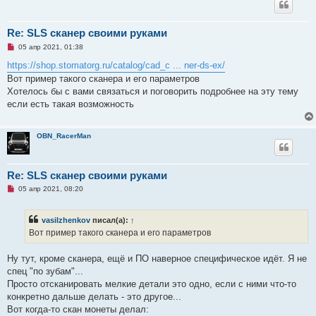
н
н
о
е
Re: SLS сканер своими руками
с
Н
о
05 апр 2021, 01:38
е
о
п
б
https://shop.stomatorg.ru/catalog/cad_c ... ner-ds-ex/
р
щ
Вот пример такого сканера и его параметров
о
е
ч
н
Хотелось бы с вами связаться и поговорить подробнее на эту тему
и
и
если есть такая возможность
т
е
а
н
н
OBN_RacerMan
о
е
с
о
Re: SLS сканер своими руками
о
б
Н
05 апр 2021, 08:20
щ
е
е
п
н
р
и
vasilzhenkov
писал(а):
↑
о
е
ч
Вот пример такого сканера и его параметров
и
т
а
Ну тут, кроме сканера, ещё и ПО наверное специфическое идёт. Я не
н
спец "по зубам"...
н
о
Просто отсканировать мелкие детали это одно, если с ними что-то
е
конкретно дальше делать - это другое...
с
о
Вот когда-то скан монеты делал:
о