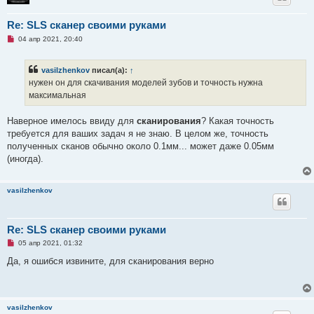
щ
е
н
Re: SLS сканер своими руками
и
е
Н
04 апр 2021, 20:40
е
п
р
vasilzhenkov
писал(а):
↑
о
ч
нужен он для скачивания моделей зубов и точность нужна
и
максимальная
т
а
н
Наверное имелось ввиду для
сканирования
? Какая точность
н
о
требуется для ваших задач я не знаю. В целом же, точность
е
полученных сканов обычно около 0.1мм... может даже 0.05мм
с
о
(иногда).
о
б
щ
е
vasilzhenkov
н
и
е
Re: SLS сканер своими руками
Н
05 апр 2021, 01:32
е
п
Да, я ошибся извините, для сканирования верно
р
о
ч
и
т
vasilzhenkov
а