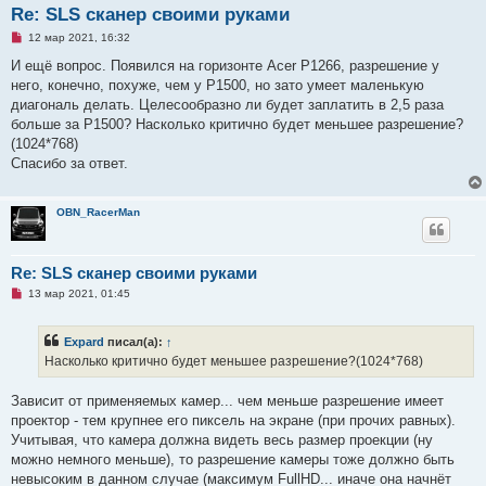
Re: SLS сканер своими руками
Н
12 мар 2021, 16:32
е
п
И ещё вопрос. Появился на горизонте Acer P1266, разрешение у
р
него, конечно, похуже, чем у P1500, но зато умеет маленькую
о
ч
диагональ делать. Целесообразно ли будет заплатить в 2,5 раза
и
больше за P1500? Насколько критично будет меньшее разрешение?
т
а
(1024*768)
н
Спасибо за ответ.
н
о
е
с
OBN_RacerMan
о
о
б
щ
Re: SLS сканер своими руками
е
н
Н
13 мар 2021, 01:45
и
е
е
п
р
Expard
писал(а):
↑
о
ч
Насколько критично будет меньшее разрешение?(1024*768)
и
т
а
Зависит от применяемых камер... чем меньше разрешение имеет
н
проектор - тем крупнее его пиксель на экране (при прочих равных).
н
о
Учитывая, что камера должна видеть весь размер проекции (ну
е
можно немного меньше), то разрешение камеры тоже должно быть
с
о
невысоким в данном случае (максимум FullHD... иначе она начнёт