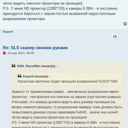
о
чётко видеть пиксели проектора на проекции)
б
щ
P.S. У меня HD проектор (1280*720) и камеры 6.3Мп - и постоянно
е
приходится бороться с зернистостью вызванной недостаточным
н
и
разрешением проектора.
е
Expard
Re: SLS сканер своими руками
Н
13 мар 2021, 09:05
е
п
р
OBN_RacerMan
писал(а):
↑
о
ч
и
Expard
писал(а):
↑
т
а
Насколько критично будет меньшее разрешение?(1024*768)
н
н
о
Зависит от применяемых камер... чем меньше разрешение имеет
е
проектор - тем крупнее его пиксель на экране (при прочих равных).
с
о
Учитывая, что камера должна видеть весь размер проекции (ну
о
можно немного меньше), то разрешение камеры тоже должно быть
б
щ
невысоким в данном случае (максимум FullHD... иначе она начнёт
е
чётко видеть пиксели проектора на проекции)
н
и
P.S. У меня HD проектор (1280*720) и камеры 6.3Мп - и постоянно
е
приходится бороться с зернистостью вызванной недостаточным