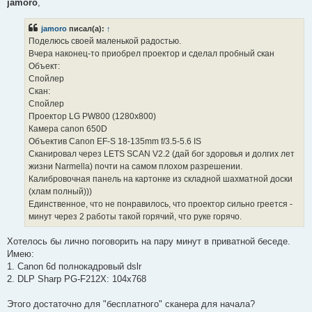
п
jamoro
,
р
о
ч
jamoro
писал(а):
↑
и
Поделюсь своей маленькой радостью.
т
а
Вчера наконец-то приобрел проектор и сделал пробный скан
н
Объект:
н
о
Спойлер
е
Скан:
с
о
Спойлер
о
Проектор LG PW800 (1280х800)
б
щ
Камера canon 650D
е
Объектив Canon EF-S 18-135mm f/3.5-5.6 IS
н
и
Сканировал через LETS SCAN V2.2 (дай бог здоровья и долгих лет
е
жизни Narmella) почти на самом плохом разрешении.
Калибровочная панель на картонке из складной шахматной доски
(хлам полный)))
Единственное, что не понравилось, что проектор сильно греется -
минут через 2 работы такой горячий, что руке горячо.
Хотелось бы лично поговорить на пару минут в приватной беседе.
Имею:
1. Canon 6d полнокадровый dslr
2. DLP Sharp PG-F212X: 104x768
Этого достаточно для "бесплатного" сканера для начала?