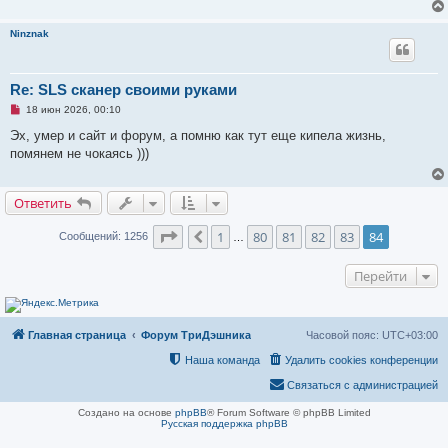
Ninznak
Re: SLS сканер своими руками
Н
18 июн 2026, 00:10
е
п
Эх, умер и сайт и форум, а помню как тут еще кипела жизнь,
р
помянем не чокаясь )))
о
ч
и
т
Ответить
а
н
н
Страница
84
из
84
1
80
81
82
83
84
Пред.
Сообщений: 1256
…
о
е
с
Перейти
о
о
б
щ
е
Главная страница
Форум ТриДэшника
Часовой пояс:
UTC+03:00
н
и
Наша команда
Удалить cookies конференции
е
Связаться с администрацией
Создано на основе
phpBB
® Forum Software © phpBB Limited
Русская поддержка phpBB