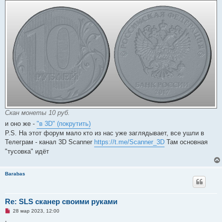
б
щ
е
н
и
е
Скан монеты 10 руб.
и оно же -
"в 3D" (покрутить)
P.S. На этот форум мало кто из нас уже заглядывает, все ушли в
Телеграм - канал 3D Scanner
https://t.me/Scanner_3D
Там основная
"тусовка" идёт
Barabas
Re: SLS сканер своими руками
Н
28 мар 2023, 12:00
е