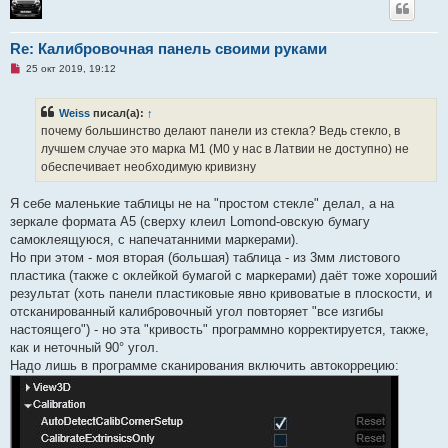
е
н
и
Re: Калибровочная панель своими руками
е
Н
25 окт 2019, 19:12
е
п
р
Weiss
писал(а):
↑
о
ч
почему большинство делают панели из стекла? Ведь стекло, в
и
лучшем случае это марка М1 (М0 у нас в Латвии не доступно) не
т
а
обеспечивает необходимую кривизну
н
н
о
Я себе маленькие таблицы не на "простом стекле" делал, а на
е
зеркале формата А5 (сверху клеил Lomond-овскую бумагу
с
о
самоклеящуюся, с напечатанними маркерами).
о
Но при этом - моя вторая (большая) таблица - из 3мм листового
б
щ
пластика (также с оклейкой бумагой с маркерами) даёт тоже хороший
е
результат (хоть панели пластиковые явно кривоватые в плоскости, и
н
и
отсканированный калибровочный угол повторяет "все изгибы
е
настоящего") - но эта "кривость" программно корректируется, также,
как и неточный 90° угол.
Надо лишь в программе сканирования включить автокоррецию: