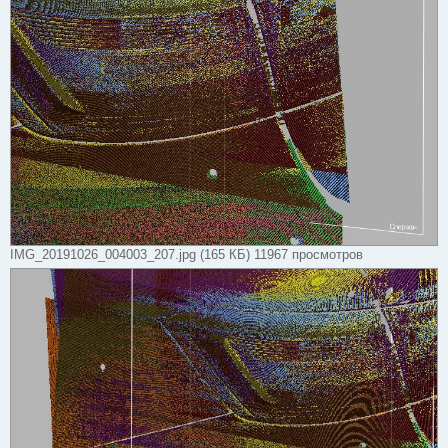
IMG_20191026_004003_207.jpg (165 КБ) 11967 просмотров