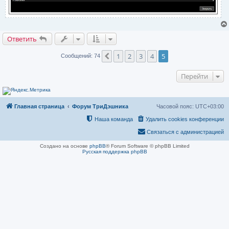
Ответить
1
2
3
4
5
Пред.
Сообщений: 74
Перейти
Главная страница
Форум ТриДэшника
Часовой пояс:
UTC+03:00
Наша команда
Удалить cookies конференции
Связаться с администрацией
Создано на основе
phpBB
® Forum Software © phpBB Limited
Русская поддержка phpBB