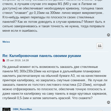
о
ч
стекло, в лучшем случае это марка М1 (М0 у нас в Латвии не
и
доступно) не обеспечивает необходимую кривизну, толщина таких
т
а
стекол "плавает" до 0,15мм на 300мм- лично мерил микрометром..
н
Кто-нибудь мерил перепады по плоскости своих стеклянных
н
о
панелей? Как их потом доводить в случае кривизны? Может быть я
е
сильно заморачиваюсь и такая точность не нужна, тогда поправьте
с
о
меня если я ошибаюсь.
о
б
щ
Weiss
е
н
и
е
Re: Калибровочная панель своими руками
Н
25 окт 2019, 14:28
е
п
На данный момент есть возможность заказать две стеклянные
р
панели М1 300х230х10мм на которые в дальнейшем планировал
о
ч
наклеить распечатанную на обычной бумаге А3, но на качественном
и
принтере калибровку, но закрались смутные сомнения.. Не лучше ли
т
а
заказать панели из толстого листового пластика (12-15мм), который
н
можно отфрезеровать по плоскости, обеспечив точную плоскость и
н
о
даже нанести калибровку на саму панель в виде круговых карманов,
е
глубиной 0,5-1мм и затем заполнить краской. Что скажете?
с
о
о
б
OBN_RacerMan
щ