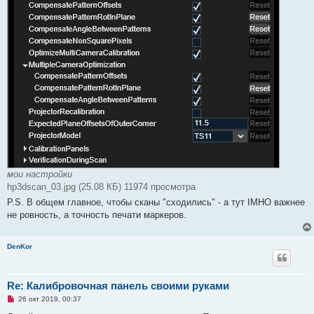
мои настройки
hp3dscan_03.jpg (25.08 КБ) 11974 просмотра
P.S. В общем главное, чтобы сканы "сходились" - а тут IMHO важнее
не ровность, а точность печати маркеров.
DenKor
Re: Калибровочная панель своими руками
Н
26 окт 2019, 00:37
е