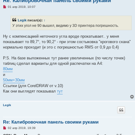
Re: Калибровочная панель своими руками
Н
01 апр 2019, 10:07
е
п
р
Legik
писал(а):
↑
о
ч
У этих угол не 90 вышел, видимо у 3D принтера погрешность.
и
т
а
Ну с компенсацмей неточного угла вроде прокатывает.. у меня
н
показывает то 89,7°, то 90,2° - при этом состыковка "крогового скана"
н
о
нормально проходит (и это с погрешностью RMS от 0,9 до 0,4)
е
с
о
P.S. На базе выложенных тут ранее увеличенных (по числу точек)
о
таблиц сделал варианты для одной распечатки на А4:
б
щ
80мм
е
и
н
и
50мм+30мм
е
Ссылки (для CorelDRAW от v.10)
Как они выглядят показывал
тут
Legik
Re: Калибровочная панель своими руками
Н
02 апр 2019, 19:39
е
п