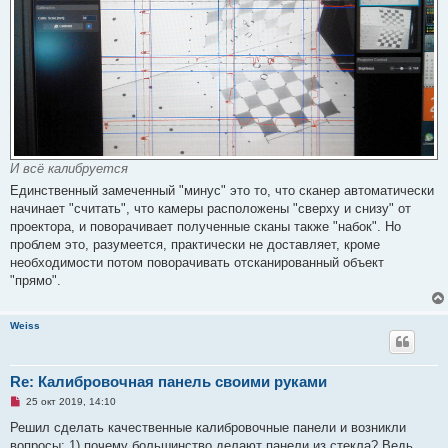
И всё калибруется
Единственный замеченный "минус" это то, что сканер автоматически
начинает "считать", что камеры расположены "сверху и снизу" от
проектора, и поворачивает полученные сканы также "набок". Но
проблем это, разумеется, практически не доставляет, кроме
необходимости потом поворачивать отсканированный объект
"прямо".
Weiss
Re: Калибровочная панель своими руками
Н
25 окт 2019, 14:10
е
п
Решил сделать качественные калибровочные панели и возникли
р
вопросы: 1) почему большинство делают панели из стекла? Ведь