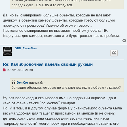
У меня (в зависимости от выбранного разрешения камер) на
и
порядок хуже - 0.5-0.85 и то сходится.
т
а
н
Да, но вы сканировали большие объекты, которые не влезают
н
о
целиком в объектив камер? Объекты, которые требуют большую
е
проекцию от проектора? Именно об этом я говорю..
с
о
Настольное сканирование не вызывает проблем у софта HP.
о
Ещё у вас две камеры, возможно это будет решает часть проблем.
б
щ
е
н
OBN_RacerMan
и
е
Re: Калибровочная панель своими руками
Н
27 окт 2019, 21:58
е
п
р
DenKor
писал(а):
↑
о
ч
большие объекты, которые не влезают целиком в объектив камер?
и
т
а
Ну вот велосипед я сканировал именно подобным образом.. да и
н
кейс от фена - также "по кускам" собирал.
н
о
Но! И в том, и в другом случае форма у сканируемого объекта была
е
весьма удобная для "зацепа" программой за мелкие (и не очень)
с
о
детали. Хотя сама зона сканирования весьма невелика из-за
о
"широкоугольности" моего проектора и необходимости ставить его
б