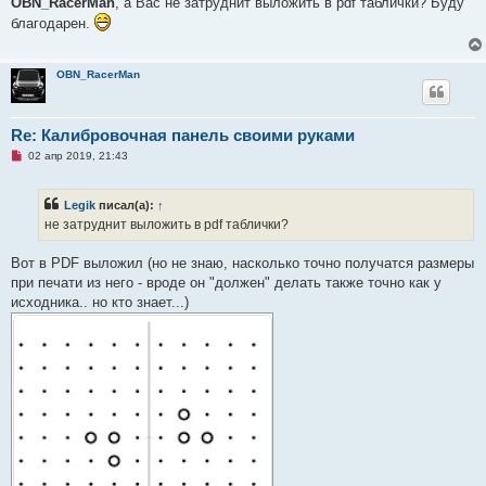
OBN_RacerMan
, а Вас не затруднит выложить в pdf таблички? Буду
р
благодарен.
о
ч
и
т
OBN_RacerMan
а
н
н
о
е
Re: Калибровочная панель своими руками
с
Н
о
02 апр 2019, 21:43
е
о
п
б
р
щ
Legik
писал(а):
↑
о
е
ч
н
не затруднит выложить в pdf таблички?
и
и
т
е
а
Вот в PDF выложил (но не знаю, насколько точно получатся размеры
н
при печати из него - вроде он "должен" делать также точно как у
н
о
исходника.. но кто знает...)
е
с
о
о
б
щ
е
н
и
е