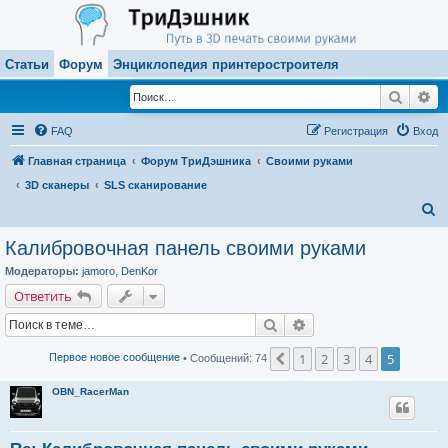
Статьи
Форум
Энциклопедия принтеростроителя
Поиск
Ра
FAQ
Регистрация
Вход
Главная страница
Форум ТриДэшника
Своими руками
3D сканеры
SLS сканирование
П
о
Калибровочная панель своими руками
и
Модераторы:
jamoro
,
DenKor
с
Ответить
к
Поиск
Расширенный поиск
1
2
3
4
5
Пред.
Первое новое сообщение
• Сообщений: 74
OBN_RacerMan