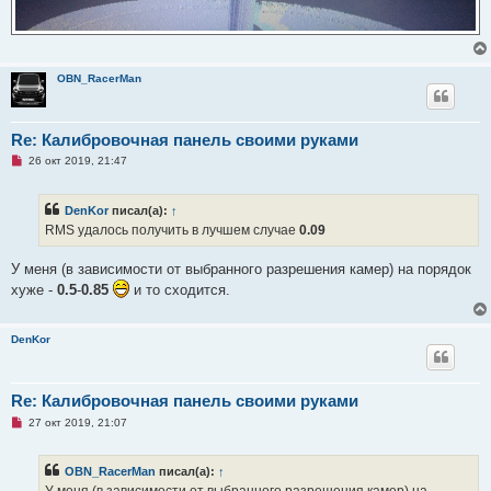
OBN_RacerMan
Re: Калибровочная панель своими руками
Н
26 окт 2019, 21:47
е
п
р
DenKor
писал(а):
↑
о
ч
RMS удалось получить в лучшем случае
0.09
и
т
а
У меня (в зависимости от выбранного разрешения камер) на порядок
н
хуже -
0.5
-
0.85
и то сходится.
н
о
е
с
DenKor
о
о
б
щ
е
Re: Калибровочная панель своими руками
н
Н
27 окт 2019, 21:07
и
е
е
п
р
OBN_RacerMan
писал(а):
↑
о
ч