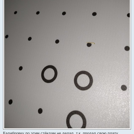
Калибровку по этим стёклам не делал, т.к. продал свою плату