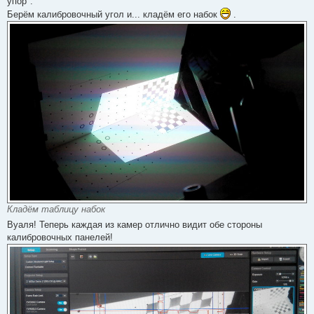
упор".
о
Берём калибровочный угол и... кладём его набок
.
б
щ
е
н
и
е
Кладём таблицу набок
Вуаля! Теперь каждая из камер отлично видит обе стороны
калибровочных панелей!