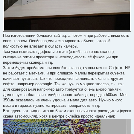
При изготовлении больших таблиц, а потом и при работе с ними есть
свои нюансы. Особенно,если сканировать объект, который
полностью не влезает в область камеры.
Там уже вылезают дефекты оптики (загибы на краях сканов),
смещение оптики проектора и необходимость её фиксации при
перемещении сканера и тд.
Затем будет проблема при склейке сканов, нужны метки. Софт от HP
не работает с метками, и при слишком малом перекрытии объекта
начинает путаться. Так что приходится склеивать сканы в другом
софте, например geomagic. Так же нужно мощное железо, т.к. как
для сканирования например авто требуется очень много памяти.
Далее нужна большая калибровочная таблица, порядка 500мм. Моя
350мм оказалась не очень удобна и мала для авто. Нужно много
места в гараже, нужно матировать поверхность и тд.
Вот здесь вот видно, что по бокам сканы начинают расходится (кусок
скана автомобиля), хотя в центре склейка просто идеальная: