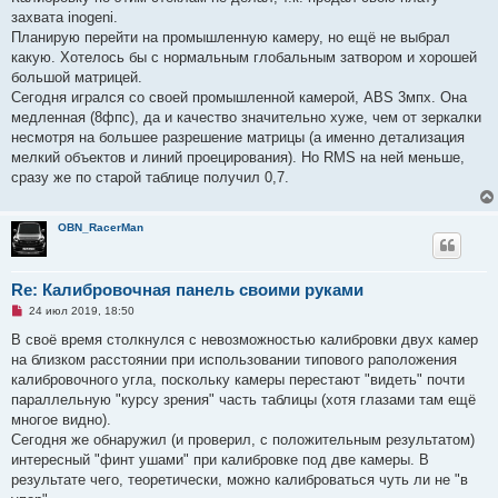
захвата inogeni.
Планирую перейти на промышленную камеру, но ещё не выбрал
какую. Хотелось бы с нормальным глобальным затвором и хорошей
большой матрицей.
Сегодня игрался со своей промышленной камерой, ABS 3мпх. Она
медленная (8фпс), да и качество значительно хуже, чем от зеркалки
несмотря на большее разрешение матрицы (а именно детализация
мелкий объектов и линий проецирования). Но RMS на ней меньше,
сразу же по старой таблице получил 0,7.
OBN_RacerMan
Re: Калибровочная панель своими руками
Н
24 июл 2019, 18:50
е
п
В своё время столкнулся с невозможностью калибровки двух камер
р
на близком расстоянии при использовании типового раположения
о
ч
калибровочного угла, поскольку камеры перестают "видеть" почти
и
параллельную "курсу зрения" часть таблицы (хотя глазами там ещё
т
а
многое видно).
н
Сегодня же обнаружил (и проверил, с положительным результатом)
н
о
интересный "финт ушами" при калибровке под две камеры. В
е
результате чего, теоретически, можно калиброваться чуть ли не "в
с
о