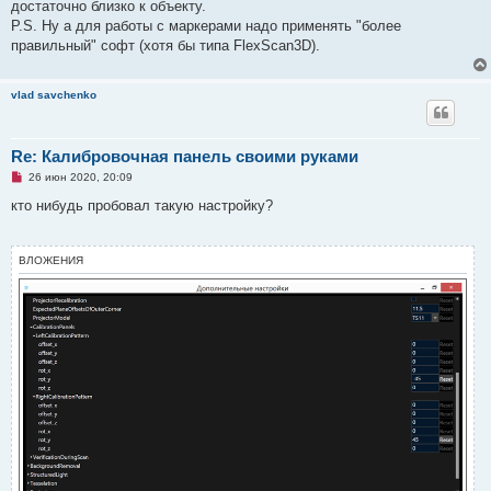
щ
достаточно близко к объекту.
е
P.S. Ну а для работы с маркерами надо применять "более
н
и
правильный" софт (хотя бы типа FlexScan3D).
е
vlad savchenko
Re: Калибровочная панель своими руками
Н
26 июн 2020, 20:09
е
п
кто нибудь пробовал такую настройку?
р
о
ч
и
ВЛОЖЕНИЯ
т
а
н
н
о
е
с
о
о
б
щ
е
н
и
е