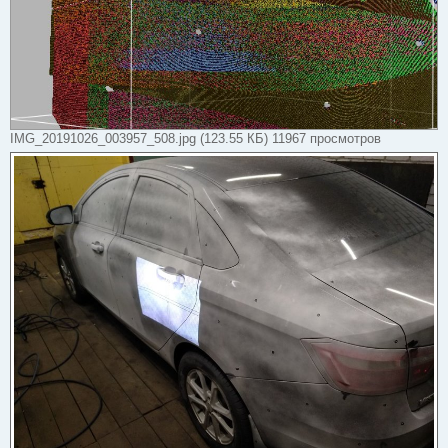
IMG_20191026_003957_508.jpg (123.55 КБ) 11967 просмотров