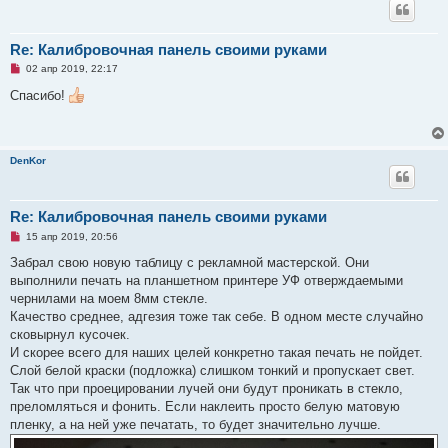
Re: Калибровочная панель своими руками
Н
02 апр 2019, 22:17
е
п
Спасибо!
р
о
ч
и
т
DenKor
а
н
н
о
е
Re: Калибровочная панель своими руками
с
Н
о
15 апр 2019, 20:56
е
о
п
б
Забрал свою новую таблицу с рекламной мастерской. Они
р
щ
выполнили печать на планшетном принтере УФ отверждаемыми
о
е
ч
н
чернилами на моем 8мм стекле.
и
и
Качество среднее, адгезия тоже так себе. В одном месте случайно
т
е
а
сковырнул кусочек.
н
И скорее всего для наших целей конкретно такая печать не пойдет.
н
о
Слой белой краски (подложка) слишком тонкий и пропускает свет.
е
Так что при проецировании лучей они будут проникать в стекло,
с
о
преломляться и фонить. Если наклеить просто белую матовую
о
пленку, а на ней уже печатать, то будет значительно лучше.
б
щ