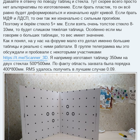
п
Давайте я отвечу по поводу таблиц и стекла. Тут скорее всего просто
р
нет альтернативы по изготовлению. Если брать пластик, то он всё
о
ч
равно будет деформироваться и изначально идёт кривой. Если брать
и
МДФ и ЛДСП, то они так же изначально с сильным прогибом.
т
а
Поэтому и берём стекло 5+ мм. Если взять очень толстое стекло 8-
н
10мм, то будет слишком тяжёлая таблица. Особенно если мы
н
о
говорим о больших таблицах, то вес имеет значение.
е
Как я понял, на у нас на форуме мало кто делал именно большие
с
о
таблицы и реально с ними работали. В группе телеграмма мы это
о
обсуждали и пробовали с некоторыми участниками
б
щ
https://t.me/Scanner_3D
. Я например изготавил таблицу 350мм на
е
двух стеклах 500*500мм. По факту область захвата была порядка
н
и
400*800мм. RMS удалось получить в лучшем случае 0.09.
е