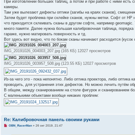
о
При изготовлении больших таблиц, а потом и при работе с ними есть 
б
камеры.
щ
е
Там уже вылезают дефекты оптики (загибы на краях сканов), смещени
н
Затем будет проблема при склейке сканов, нужны метки. Софт от HP н
и
е
что приходится склеивать сканы в другом софте, например geomagic. 
много памяти. Далее нужна большая калибровочная таблица, порядка 
гараже, нужно матировать поверхность и тд.
Вот здесь вот видно, что по бокам сканы начинают расходится (кусок 
IMG_20191026_004003_207.jpg (165 КБ) 12027 просмотров
IMG_20191026_003957_508.jpg (123.55 КБ) 12027 просмотров
Из-за чего это - пока непонятно. Либо оптика проектора, либо оптик
проводить, для устранения этих дефектов. Но можно лечить путём обр
В общем, между сканированием на столе фигурок и сканированием бо
С маленькими объектами вообще никаких проблем:
Re: Калибровочная панель своими руками
Н
OBN_RacerMan
»
26 окт 2019, 21:47
е
п