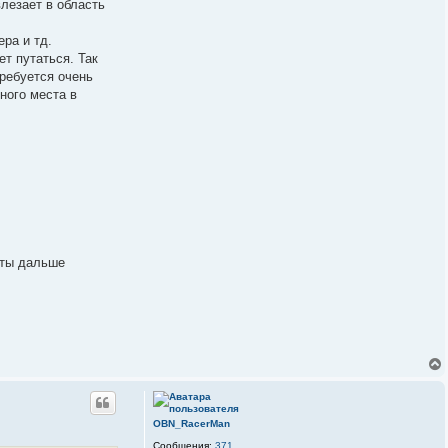
влезает в область
ра и тд.
т путаться. Так
требуется очень
ного места в
енты дальше
OBN_RacerMan
Сообщения:
371