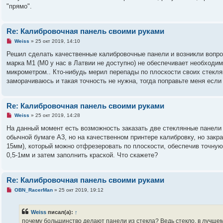
"прямо".
Re: Калибровочная панель своими руками
Н
Weiss
»
25 окт 2019, 14:10
е
п
Решил сделать качественные калибровочные панели и возникли вопро
р
марка М1 (М0 у нас в Латвии не доступно) не обеспечивает необходим
о
ч
микрометром.. Кто-нибудь мерил перепады по плоскости своих стекля
и
заморачиваюсь и такая точность не нужна, тогда поправьте меня если
т
а
н
н
Re: Калибровочная панель своими руками
о
е
Н
Weiss
»
25 окт 2019, 14:28
с
е
о
п
На данный момент есть возможность заказать две стеклянные панел
о
р
б
обычной бумаге А3, но на качественном принтере калибровку, но закра
о
щ
ч
15мм), который можно отфрезеровать по плоскости, обеспечив точную
е
и
н
0,5-1мм и затем заполнить краской. Что скажете?
т
и
а
е
н
н
Re: Калибровочная панель своими руками
о
е
Н
OBN_RacerMan
»
25 окт 2019, 19:12
с
е
о
п
о
р
б
Weiss
писал(а):
↑
о
щ
ч
почему большинство делают панели из стекла? Ведь стекло, в лучшем
е