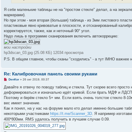
и
н
т
и
а
Я себе маленькие таблицы не на "простом стекле" делал, а на зерка
е
н
маркерами).
н
о
Но при этом - моя вторая (большая) таблица - из 3мм листового пласт
е
пластиковые явно кривоватые в плоскости, и отсканированный калибро
с
о
корректируется, также, как и неточный 90° угол.
о
Надо лишь в программе сканирования включить автокоррецию:
б
щ
е
мои настройки
н
и
hp3dscan_03.jpg (25.08 КБ) 12034 просмотра
е
P.S. В общем главное, чтобы сканы "сходились" - а тут IMHO важнее н
Re: Калибровочная панель своими руками
Н
DenKor
»
26 окт 2019, 00:37
е
п
Давайте я отвечу по поводу таблиц и стекла. Тут скорее всего просто
р
деформироваться и изначально идёт кривой. Если брать МДФ и ЛДСП,
о
ч
Поэтому и берём стекло 5+ мм. Если взять очень толстое стекло 8-1
и
вес имеет значение.
т
а
Как я понял, на у нас на форуме мало кто делал именно большие таб
н
некоторыми участниками
https://t.me/Scanner_3D
. Я например изготав
н
о
400*800мм. RMS удалось получить в лучшем случае 0.09.
е
с
о