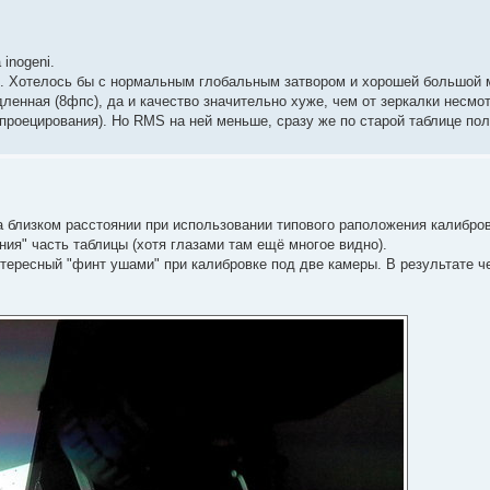
inogeni.
. Хотелось бы с нормальным глобальным затвором и хорошей большой 
енная (8фпс), да и качество значительно хуже, чем от зеркалки несмо
проецирования). Но RMS на ней меньше, сразу же по старой таблице пол
 близком расстоянии при использовании типового раположения калибров
ия" часть таблицы (хотя глазами там ещё многое видно).
тересный "финт ушами" при калибровке под две камеры. В результате че