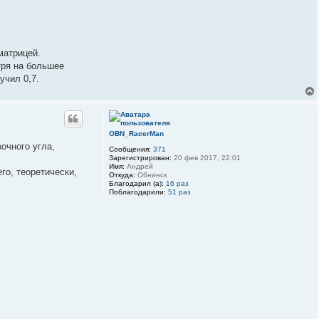
матрицей.
тря на большее
учил 0,7.
OBN_RacerMan
очного угла,
Сообщения:
371
Зарегистрирован:
20 фев 2017, 22:01
Имя:
Андрей
го, теоретически,
Откуда:
Обнинск
Благодарил (а):
16 раз
Поблагодарили:
51 раз