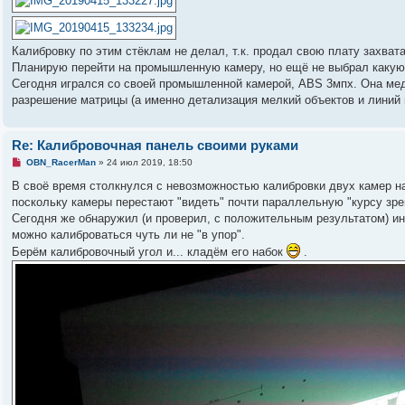
н
н
и
н
е
о
е
с
Калибровку по этим стёклам не делал, т.к. продал свою плату захвата 
о
Планирую перейти на промышленную камеру, но ещё не выбрал какую
о
б
Сегодня игрался со своей промышленной камерой, ABS 3мпх. Она медл
щ
разрешение матрицы (а именно детализация мелкий объектов и линий 
е
н
и
е
Re: Калибровочная панель своими руками
Н
OBN_RacerMan
»
24 июл 2019, 18:50
е
п
В своё время столкнулся с невозможностью калибровки двух камер на
р
поскольку камеры перестают "видеть" почти параллельную "курсу зрен
о
ч
Сегодня же обнаружил (и проверил, с положительным результатом) ин
и
можно калиброваться чуть ли не "в упор".
т
а
Берём калибровочный угол и... кладём его набок
.
н
н
о
е
с
о
о
б
щ
е
н
и
е