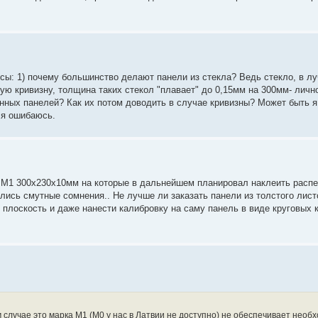
сы: 1) почему большинство делают панели из стекла? Ведь стекло, в л
ую кривизну, толщина таких стекол "плавает" до 0,15мм на 300мм- личн
нных панелей? Как их потом доводить в случае кривизны? Может быть я
 я ошибаюсь.
и М1 300х230х10мм на которые в дальнейшем планировал наклеить расп
лись смутные сомнения.. Не лучше ли заказать панели из толстого листо
 плоскость и даже нанести калибровку на саму панель в виде круговых 
 случае это марка М1 (М0 у нас в Латвии не доступно) не обеспечивает необ