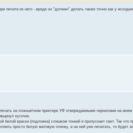
 печати из него - вроде он "должен" делать также точно как у исходника.
 печать на планшетном принтере УФ отверждаемыми чернилами на моем 
овырнул кусочек.
ой белой краски (подложка) слишком тонкий и пропускает свет. Так что 
клеить просто белую матовую пленку, а на ней уже печатать, то будет з