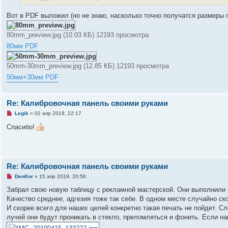
и
щ
т
е
а
Вот в PDF выложил (но не знаю, насколько точно получатся размеры при
н
н
и
н
е
о
80mm_preview.jpg (10.03 КБ) 12193 просмотра
е
с
80мм PDF
о
о
б
50mm-30mm_preview.jpg (12.85 КБ) 12193 просмотра
щ
е
50мм+30мм PDF
н
и
е
Re: Калибровочная панель своими руками
Н
Legik
»
02 апр 2019, 22:17
е
п
Спасибо!
р
о
ч
и
т
а
Re: Калибровочная панель своими руками
н
н
Н
DenKor
»
15 апр 2019, 20:56
о
е
е
п
Забрал свою новую таблицу с рекламной мастерской. Они выполнили
с
р
Качество среднее, адгезия тоже так себе. В одном месте случайно ск
о
о
о
ч
И скорее всего для наших целей конкретно такая печать не пойдет. Сл
б
и
лучей они будут проникать в стекло, преломляться и фонить. Если на
щ
т
е
а