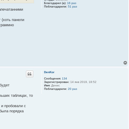
Благодарил (а):
16 раз
Поблагодарили:
51 раз
апечатанними
т (хоть панели
ограммно
DenKor
Сообщения:
134
Зарегистрирован:
14 янв 2019, 18:52
 будет
Имя:
Денис
Поблагодарили:
20 раз
льших таблицах, то
 и пробовали с
 была порядка