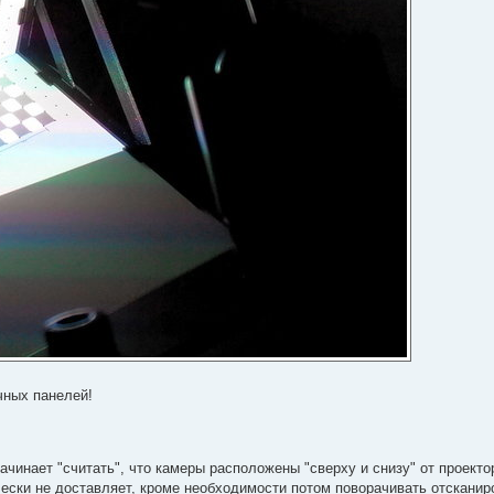
чных панелей!
ачинает "считать", что камеры расположены "сверху и снизу" от проекто
ически не доставляет, кроме необходимости потом поворачивать отскани