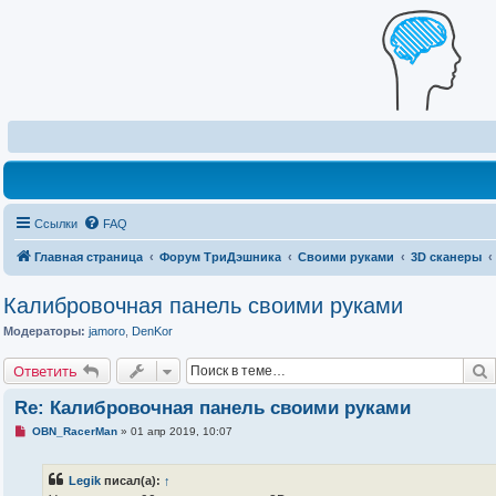
Ссылки
FAQ
Главная страница
Форум ТриДэшника
Своими руками
3D сканеры
Калибровочная панель своими руками
Модераторы:
jamoro
,
DenKor
Ответить
Re: Калибровочная панель своими руками
Н
OBN_RacerMan
»
01 апр 2019, 10:07
е
п
р
Legik
писал(а):
↑
о