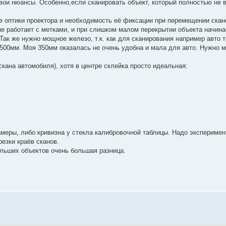
свои нюансы. Особенно,если сканировать объект, который полностью не 
е оптики проектора и необходимость её фиксации при перемещении скане
е работает с метками, и при слишком малом перекрытии объекта начинае
Так же нужно мощное железо, т.к. как для сканирования например авто 
500мм. Моя 350мм оказалась не очень удобна и мала для авто. Нужно м
скана автомобиля), хотя в центре склейка просто идеальная:
а камеры, либо кривизна у стекла калибровочной таблицы. Надо эксперим
езки краёв сканов.
льших объектов очень большая разница.