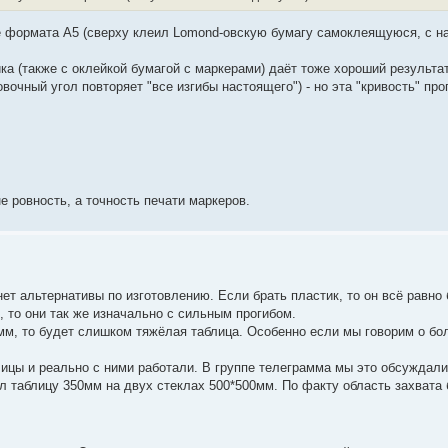
ле формата А5 (сверху клеил Lomond-овскую бумагу самоклеящуюся, с н
ика (также с оклейкой бумагой с маркерами) даёт тоже хороший результа
вочный угол повторяет "все изгибы настоящего") - но эта "кривость" пр
е ровность, а точность печати маркеров.
 нет альтернативы по изготовлению. Если брать пластик, то он всё равно
 то они так же изначально с сильным прогибом.
0мм, то будет слишком тяжёлая таблица. Особенно если мы говорим о бо
лицы и реально с ними работали. В группе телеграмма мы это обсуждали
ил таблицу 350мм на двух стеклах 500*500мм. По факту область захвата