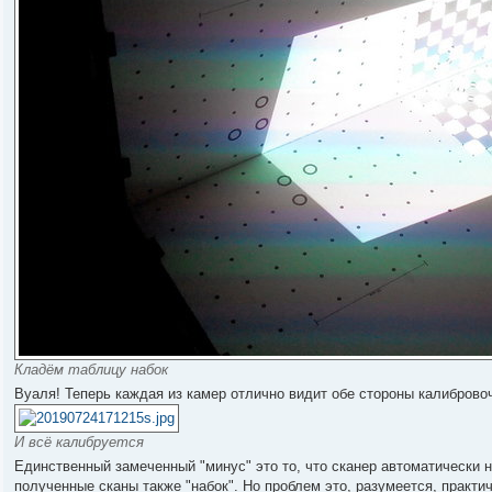
Кладём таблицу набок
Вуаля! Теперь каждая из камер отлично видит обе стороны калиброво
И всё калибруется
Единственный замеченный "минус" это то, что сканер автоматически н
полученные сканы также "набок". Но проблем это, разумеется, практ