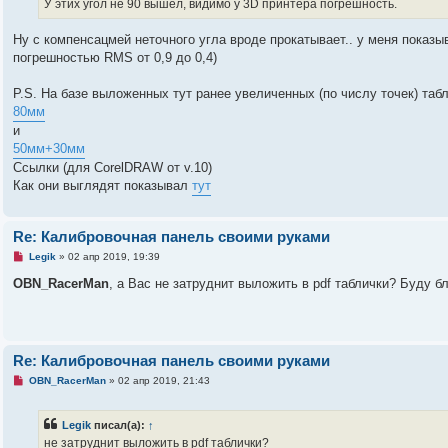
ч
У этих угол не 90 вышел, видимо у 3D принтера погрешность.
и
т
а
Ну с компенсацмей неточного угла вроде прокатывает.. у меня показыва
н
погрешностью RMS от 0,9 до 0,4)
н
о
е
P.S. На базе выложенных тут ранее увеличенных (по числу точек) таб
с
о
80мм
о
и
б
щ
50мм+30мм
е
Ссылки (для CorelDRAW от v.10)
н
и
Как они выглядят показывал
тут
е
Re: Калибровочная панель своими руками
Н
Legik
»
02 апр 2019, 19:39
е
п
OBN_RacerMan
, а Вас не затруднит выложить в pdf таблички? Буду б
р
о
ч
и
т
а
Re: Калибровочная панель своими руками
н
н
Н
OBN_RacerMan
»
02 апр 2019, 21:43
о
е
е
п
с
р
о
Legik
писал(а):
↑
о
о
ч
не затруднит выложить в pdf таблички?
б