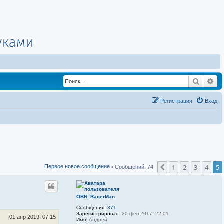
Поиск
Ра
Регистрация
Вход
1
2
3
4
5
Пред.
Первое новое сообщение
• Сообщений: 74
OBN_RacerMan
Сообщения:
371
Зарегистрирован:
20 фев 2017, 22:01
01 апр 2019, 07:15
Имя:
Андрей