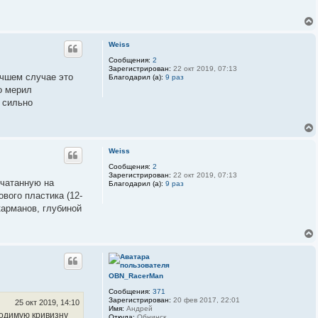
Weiss
Сообщения:
2
Зарегистрирован:
22 окт 2019, 07:13
учшем случае это
Благодарил (а):
9 раз
о мерил
 сильно
Weiss
Сообщения:
2
Зарегистрирован:
22 окт 2019, 07:13
ечатанную на
Благодарил (а):
9 раз
вого пластика (12-
карманов, глубиной
OBN_RacerMan
Сообщения:
371
Зарегистрирован:
20 фев 2017, 22:01
25 окт 2019, 14:10
Имя:
Андрей
ходимую кривизну
Откуда:
Обнинск