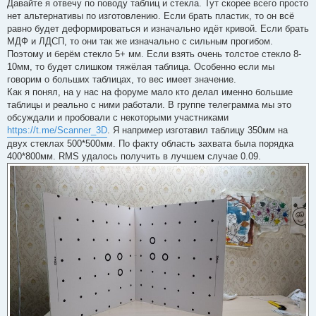
п
Давайте я отвечу по поводу таблиц и стекла. Тут скорее всего просто
р
нет альтернативы по изготовлению. Если брать пластик, то он всё
о
ч
равно будет деформироваться и изначально идёт кривой. Если брать
и
МДФ и ЛДСП, то они так же изначально с сильным прогибом.
т
а
Поэтому и берём стекло 5+ мм. Если взять очень толстое стекло 8-
н
10мм, то будет слишком тяжёлая таблица. Особенно если мы
н
о
говорим о больших таблицах, то вес имеет значение.
е
Как я понял, на у нас на форуме мало кто делал именно большие
с
о
таблицы и реально с ними работали. В группе телеграмма мы это
о
обсуждали и пробовали с некоторыми участниками
б
щ
https://t.me/Scanner_3D
. Я например изготавил таблицу 350мм на
е
двух стеклах 500*500мм. По факту область захвата была порядка
н
и
400*800мм. RMS удалось получить в лучшем случае 0.09.
е