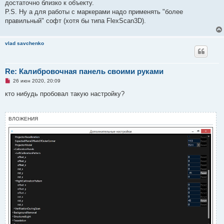
щ
достаточно близко к объекту.
е
P.S. Ну а для работы с маркерами надо применять "более
н
и
правильный" софт (хотя бы типа FlexScan3D).
е
vlad savchenko
Re: Калибровочная панель своими руками
Н
26 июн 2020, 20:09
е
п
кто нибудь пробовал такую настройку?
р
о
ч
и
ВЛОЖЕНИЯ
т
а
н
н
о
е
с
о
о
б
щ
е
н
и
е