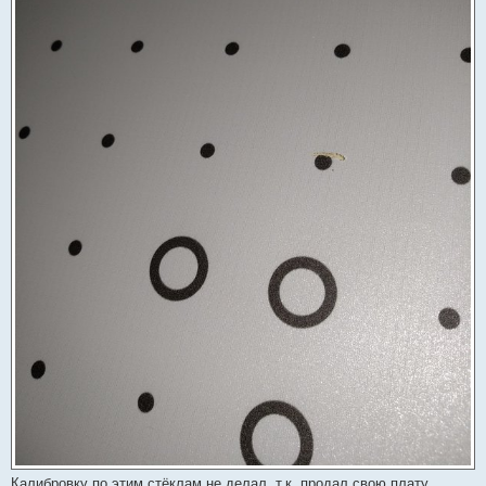
Калибровку по этим стёклам не делал, т.к. продал свою плату