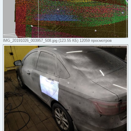
IMG_20191026_003957_508.jpg (123.55 КБ) 12059 просмотров