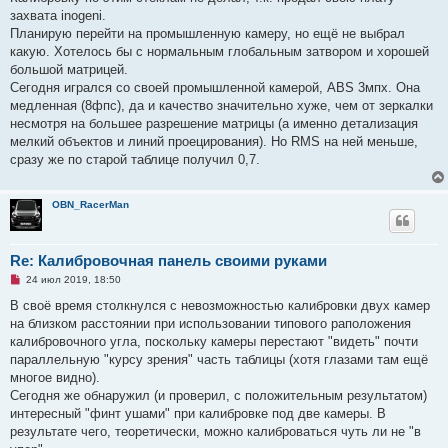
захвата inogeni.
Планирую перейти на промышленную камеру, но ещё не выбрал
какую. Хотелось бы с нормальным глобальным затвором и хорошей
большой матрицей.
Сегодня игрался со своей промышленной камерой, ABS 3мпх. Она
медленная (8фпс), да и качество значительно хуже, чем от зеркалки
несмотря на большее разрешение матрицы (а именно детализация
мелкий объектов и линий проецирования). Но RMS на ней меньше,
сразу же по старой таблице получил 0,7.
OBN_RacerMan
Re: Калибровочная панель своими руками
Н
24 июл 2019, 18:50
е
п
В своё время столкнулся с невозможностью калибровки двух камер
р
на близком расстоянии при использовании типового раположения
о
ч
калибровочного угла, поскольку камеры перестают "видеть" почти
и
параллельную "курсу зрения" часть таблицы (хотя глазами там ещё
т
а
многое видно).
н
Сегодня же обнаружил (и проверил, с положительным результатом)
н
о
интересный "финт ушами" при калибровке под две камеры. В
е
результате чего, теоретически, можно калиброваться чуть ли не "в
с
о