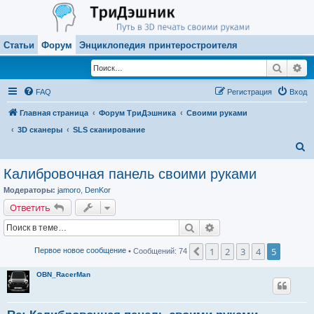
Статьи
Форум
Энциклопедия принтеростроителя
Поиск
Ра
FAQ
Регистрация
Вход
Главная страница
Форум ТриДэшника
Своими руками
3D сканеры
SLS сканирование
П
о
Калибровочная панель своими руками
и
Модераторы:
jamoro
,
DenKor
с
Ответить
к
Поиск
Расширенный поиск
1
2
3
4
5
Пред.
Первое новое сообщение
• Сообщений: 74
OBN_RacerMan