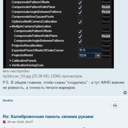
мои настройки
hp3dscan_03.jpg (25.08 КБ) 12066 просмотров
P.S. В общем главное, чтобы сканы "сходились" - а тут IMHO важнее
не ровность, а точность печати маркеров.
DenKor
Re: Калибровочная панель своими руками
Н
26 окт 2019, 00:37
е