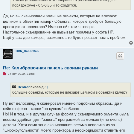
У меня (в зависимости от выбранного разрешения камер) на
и
порядок хуже - 0.5-0.85 и то сходится.
т
а
н
Да, но вы сканировали большие объекты, которые не влезают
н
о
целиком в объектив камер? Объекты, которые требуют большую
е
проекцию от проектора? Именно об этом я говорю..
с
о
Настольное сканирование не вызывает проблем у софта HP.
о
Ещё у вас две камеры, возможно это будет решает часть проблем.
б
щ
е
н
OBN_RacerMan
и
е
Re: Калибровочная панель своими руками
Н
27 окт 2019, 21:58
е
п
р
DenKor
писал(а):
↑
о
ч
большие объекты, которые не влезают целиком в объектив камер?
и
т
а
Ну вот велосипед я сканировал именно подобным образом.. да и
н
кейс от фена - также "по кускам" собирал.
н
о
Но! И в том, и в другом случае форма у сканируемого объекта была
е
весьма удобная для "зацепа" программой за мелкие (и не очень)
с
о
детали. Хотя сама зона сканирования весьма невелика из-за
о
"широкоугольности" моего проектора и необходимости ставить его
б