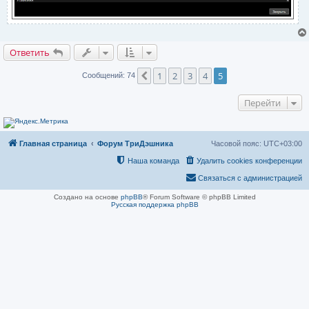
Ответить
1
2
3
4
5
Пред.
Сообщений: 74
Перейти
Главная страница
Форум ТриДэшника
Часовой пояс:
UTC+03:00
Наша команда
Удалить cookies конференции
Связаться с администрацией
Создано на основе
phpBB
® Forum Software © phpBB Limited
Русская поддержка phpBB