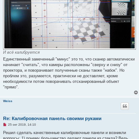
И всё калибруется
Единственный замеченный "минус" это то, что сканер автоматически
начинает "считать", что камеры расположены "сверху и снизу" от
проектора, и поворачивает полученные сканы также "набок". Но
проблем это, разумеется, практически не доставляет, кроме
необходимости потом поворачивать отсканированный объект
"прямо".
Weiss
Re: Калибровочная панель своими руками
Н
25 окт 2019, 14:10
е
п
Решил сделать качественные калибровочные панели и возникли
р
вопросы: 1) почему большинство делают панели из стекла? Ведь