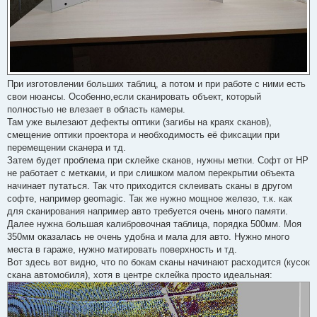
При изготовлении больших таблиц, а потом и при работе с ними есть
свои нюансы. Особенно,если сканировать объект, который
полностью не влезает в область камеры.
Там уже вылезают дефекты оптики (загибы на краях сканов),
смещение оптики проектора и необходимость её фиксации при
перемещении сканера и тд.
Затем будет проблема при склейке сканов, нужны метки. Софт от HP
не работает с метками, и при слишком малом перекрытии объекта
начинает путаться. Так что приходится склеивать сканы в другом
софте, например geomagic. Так же нужно мощное железо, т.к. как
для сканирования например авто требуется очень много памяти.
Далее нужна большая калибровочная таблица, порядка 500мм. Моя
350мм оказалась не очень удобна и мала для авто. Нужно много
места в гараже, нужно матировать поверхность и тд.
Вот здесь вот видно, что по бокам сканы начинают расходится (кусок
скана автомобиля), хотя в центре склейка просто идеальная: