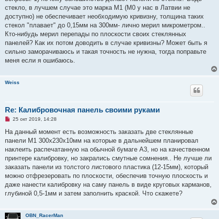
о
ч
стекло, в лучшем случае это марка М1 (М0 у нас в Латвии не
и
доступно) не обеспечивает необходимую кривизну, толщина таких
т
а
стекол "плавает" до 0,15мм на 300мм- лично мерил микрометром..
н
Кто-нибудь мерил перепады по плоскости своих стеклянных
н
о
панелей? Как их потом доводить в случае кривизны? Может быть я
е
сильно заморачиваюсь и такая точность не нужна, тогда поправьте
с
о
меня если я ошибаюсь.
о
б
щ
Weiss
е
н
и
е
Re: Калибровочная панель своими руками
Н
25 окт 2019, 14:28
е
п
На данный момент есть возможность заказать две стеклянные
р
панели М1 300х230х10мм на которые в дальнейшем планировал
о
ч
наклеить распечатанную на обычной бумаге А3, но на качественном
и
принтере калибровку, но закрались смутные сомнения.. Не лучше ли
т
а
заказать панели из толстого листового пластика (12-15мм), который
н
можно отфрезеровать по плоскости, обеспечив точную плоскость и
н
о
даже нанести калибровку на саму панель в виде круговых карманов,
е
глубиной 0,5-1мм и затем заполнить краской. Что скажете?
с
о
о
б
OBN_RacerMan
щ