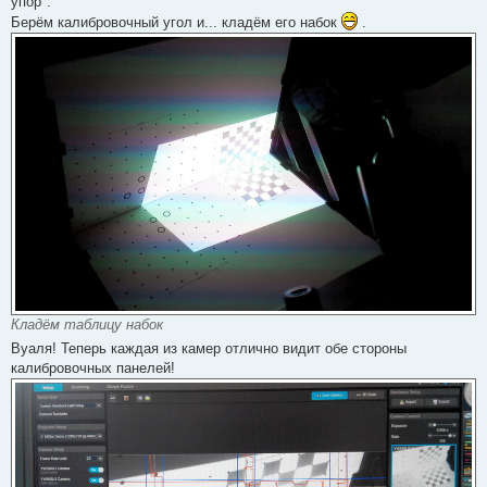
упор".
о
Берём калибровочный угол и... кладём его набок
.
б
щ
е
н
и
е
Кладём таблицу набок
Вуаля! Теперь каждая из камер отлично видит обе стороны
калибровочных панелей!