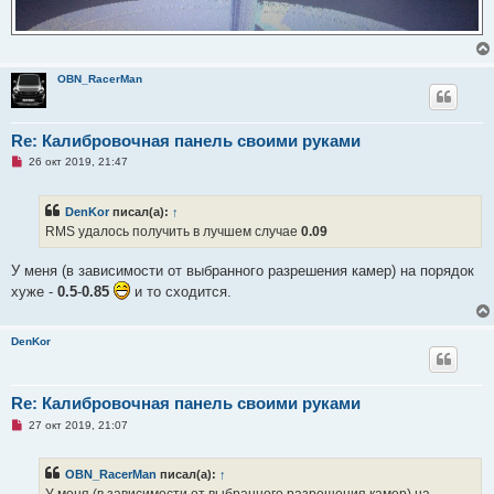
OBN_RacerMan
Re: Калибровочная панель своими руками
Н
26 окт 2019, 21:47
е
п
р
DenKor
писал(а):
↑
о
ч
RMS удалось получить в лучшем случае
0.09
и
т
а
У меня (в зависимости от выбранного разрешения камер) на порядок
н
хуже -
0.5
-
0.85
и то сходится.
н
о
е
с
DenKor
о
о
б
щ
е
Re: Калибровочная панель своими руками
н
Н
27 окт 2019, 21:07
и
е
е
п
р
OBN_RacerMan
писал(а):
↑
о
ч