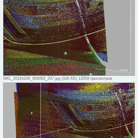
IMG_20191026_004003_207.jpg (165 КБ) 12059 просмотров