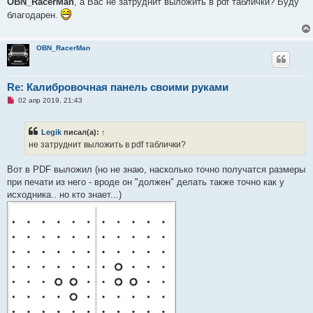
OBN_RacerMan
, а Вас не затруднит выложить в pdf таблички? Буду
р
благодарен.
о
ч
и
т
OBN_RacerMan
а
н
н
о
е
Re: Калибровочная панель своими руками
с
Н
о
02 апр 2019, 21:43
е
о
п
б
р
щ
Legik
писал(а):
↑
о
е
ч
н
не затруднит выложить в pdf таблички?
и
и
т
е
а
Вот в PDF выложил (но не знаю, насколько точно получатся размеры
н
при печати из него - вроде он "должен" делать также точно как у
н
о
исходника.. но кто знает...)
е
с
о
о
б
щ
е
н
и
е