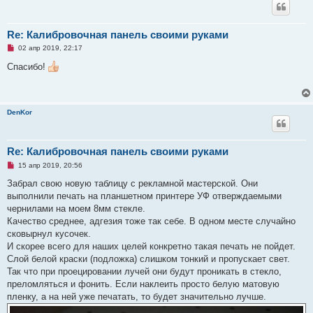
Re: Калибровочная панель своими руками
Н
02 апр 2019, 22:17
е
п
Спасибо!
р
о
ч
и
т
DenKor
а
н
н
о
е
Re: Калибровочная панель своими руками
с
Н
о
15 апр 2019, 20:56
е
о
п
б
Забрал свою новую таблицу с рекламной мастерской. Они
р
щ
выполнили печать на планшетном принтере УФ отверждаемыми
о
е
ч
н
чернилами на моем 8мм стекле.
и
и
Качество среднее, адгезия тоже так себе. В одном месте случайно
т
е
а
сковырнул кусочек.
н
И скорее всего для наших целей конкретно такая печать не пойдет.
н
о
Слой белой краски (подложка) слишком тонкий и пропускает свет.
е
Так что при проецировании лучей они будут проникать в стекло,
с
о
преломляться и фонить. Если наклеить просто белую матовую
о
пленку, а на ней уже печатать, то будет значительно лучше.
б
щ