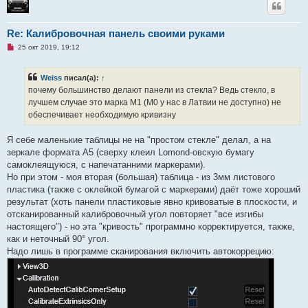
е
н
и
Re: Калибровочная панель своими руками
е
Н
25 окт 2019, 19:12
е
п
р
Weiss
писал(а):
↑
о
ч
почему большинство делают панели из стекла? Ведь стекло, в
и
лучшем случае это марка М1 (М0 у нас в Латвии не доступно) не
т
а
обеспечивает необходимую кривизну
н
н
о
Я себе маленькие таблицы не на "простом стекле" делал, а на
е
зеркале формата А5 (сверху клеил Lomond-овскую бумагу
с
о
самоклеящуюся, с напечатанними маркерами).
о
Но при этом - моя вторая (большая) таблица - из 3мм листового
б
щ
пластика (также с оклейкой бумагой с маркерами) даёт тоже хороший
е
результат (хоть панели пластиковые явно кривоватые в плоскости, и
н
и
отсканированный калибровочный угол повторяет "все изгибы
е
настоящего") - но эта "кривость" программно корректируется, также,
как и неточный 90° угол.
Надо лишь в программе сканирования включить автокоррецию: