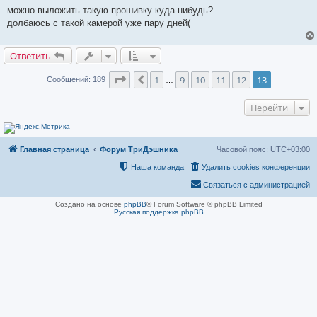
и
можно выложить такую прошивку куда-нибудь?
е
долбаюсь с такой камерой уже пару дней(
Ответить
Страница
13
из
13
1
9
10
11
12
13
Пред.
Сообщений: 189
…
Перейти
Главная страница
Форум ТриДэшника
Часовой пояс:
UTC+03:00
Наша команда
Удалить cookies конференции
Связаться с администрацией
Создано на основе
phpBB
® Forum Software © phpBB Limited
Русская поддержка phpBB