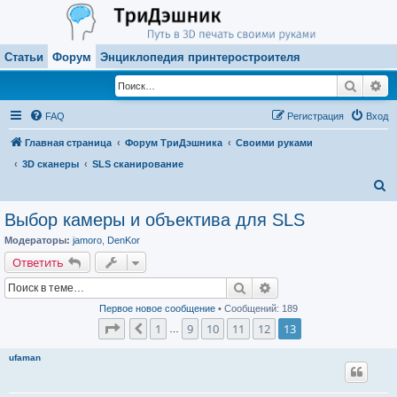
Статьи
Форум
Энциклопедия принтеростроителя
Поиск
Ра
FAQ
Регистрация
Вход
Главная страница
Форум ТриДэшника
Своими руками
3D сканеры
SLS сканирование
П
о
Выбор камеры и объектива для SLS
и
Модераторы:
jamoro
,
DenKor
с
Ответить
к
Поиск
Расширенный поиск
Первое новое сообщение
• Сообщений: 189
Страница
13
из
13
1
9
10
11
12
13
Пред.
…
ufaman