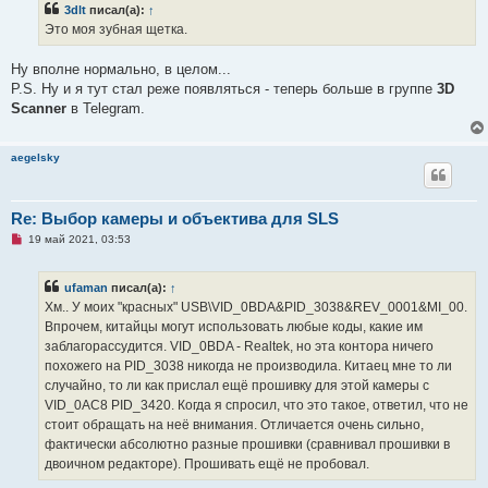
щ
3dlt
писал(а):
↑
е
Это моя зубная щетка.
н
и
е
Ну вполне нормально, в целом...
P.S. Ну и я тут стал реже появляться - теперь больше в группе
3D
Scanner
в Telegram.
aegelsky
Re: Выбор камеры и объектива для SLS
Н
19 май 2021, 03:53
е
п
р
ufaman
писал(а):
↑
о
ч
Хм.. У моих "красных" USB\VID_0BDA&PID_3038&REV_0001&MI_00.
и
Впрочем, китайцы могут использовать любые коды, какие им
т
а
заблагорассудится. VID_0BDA - Realtek, но эта контора ничего
н
похожего на PID_3038 никогда не производила. Китаец мне то ли
н
о
случайно, то ли как прислал ещё прошивку для этой камеры с
е
VID_0AC8 PID_3420. Когда я спросил, что это такое, ответил, что не
с
о
стоит обращать на неё внимания. Отличается очень сильно,
о
фактически абсолютно разные прошивки (сравнивал прошивки в
б
щ
двоичном редакторе). Прошивать ещё не пробовал.
е
н