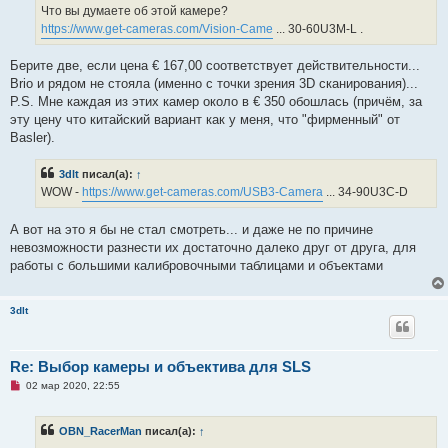
ч
н
Что вы думаете об этой камере?
и
и
https://www.get-cameras.com/Vision-Came
... 30-60U3M-L .
т
е
а
н
Берите две, если цена € 167,00 соответствует действительности...
н
о
Brio и рядом не стояла (именно с точки зрения 3D сканирования)...
е
P.S. Мне каждая из этих камер около в € 350 обошлась (причём, за
с
о
эту цену что китайский вариант как у меня, что "фирменный" от
о
Basler).
б
щ
е
3dlt
писал(а):
↑
н
и
WOW -
https://www.get-cameras.com/USB3-Camera
... 34-90U3C-D
е
А вот на это я бы не стал смотреть... и даже не по причине
невозможности разнести их достаточно далеко друг от друга, для
работы с большими калибровочными таблицами и объектами
3dlt
Re: Выбор камеры и объектива для SLS
Н
02 мар 2020, 22:55
е
п
р
OBN_RacerMan
писал(а):
↑
о
ч