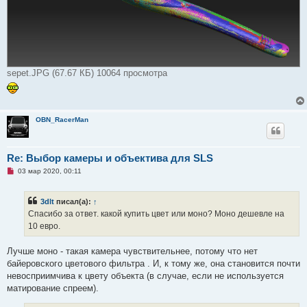
sepet.JPG (67.67 КБ) 10064 просмотра
OBN_RacerMan
Re: Выбор камеры и объектива для SLS
Н
03 мар 2020, 00:11
е
п
р
3dlt
писал(а):
↑
о
ч
Спасибо за ответ. какой купить цвет или моно? Моно дешевле на
и
10 евро.
т
а
н
Лучше моно - такая камера чувствительнее, потому что нет
н
о
байеровского цветового фильтра . И, к тому же, она становится почти
е
невосприимчива к цвету объекта (в случае, если не используется
с
о
матирование спреем).
о
б