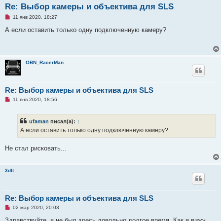
Re: Выбор камеры и объектива для SLS
Н
11 янв 2020, 18:27
е
п
А если оставить только одну подключенную камеру?
р
о
ч
и
т
OBN_RacerMan
а
н
н
о
е
Re: Выбор камеры и объектива для SLS
с
Н
о
11 янв 2020, 18:56
е
о
п
б
р
щ
ufaman
писал(а):
↑
о
е
ч
н
А если оставить только одну подключенную камеру?
и
и
т
е
а
Не стал рисковать...
н
н
о
е
3dlt
с
о
о
б
Re: Выбор камеры и объектива для SLS
щ
е
Н
02 мар 2020, 20:03
н
е
и
п
Здравствуйте, я не был здесь довольно долгое время. Как я вижу,