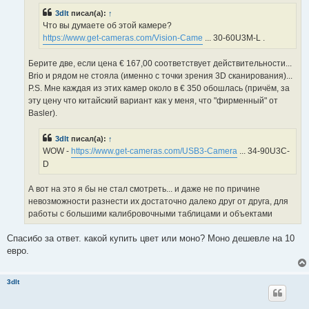
и
3dlt
писал(а):
↑
т
а
Что вы думаете об этой камере?
н
https://www.get-cameras.com/Vision-Came
... 30-60U3M-L .
н
о
е
Берите две, если цена € 167,00 соответствует действительности...
с
о
Brio и рядом не стояла (именно с точки зрения 3D сканирования)...
о
P.S. Мне каждая из этих камер около в € 350 обошлась (причём, за
б
щ
эту цену что китайский вариант как у меня, что "фирменный" от
е
Basler).
н
и
е
3dlt
писал(а):
↑
WOW -
https://www.get-cameras.com/USB3-Camera
... 34-90U3C-
D
А вот на это я бы не стал смотреть... и даже не по причине
невозможности разнести их достаточно далеко друг от друга, для
работы с большими калибровочными таблицами и объектами
Спасибо за ответ. какой купить цвет или моно? Моно дешевле на 10
евро.
3dlt