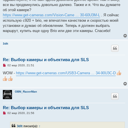
е
р
все вы продвинулись довольно далеко. Также и я. Что вы думаете
о
ч
об этой камере?
и
https://www.get-cameras.com/Vision-Came ... 30-60U3M-L
. Я сейчас
т
а
использую c920 + brio, не впечатлен качеством и скоростью моей
н
установки и думаю об обновлении. Теперь я должен выбрать
н
о
маршрут, купить еще одну Brio или две эти камеры. Спасибо!
е
с
о
о
3dlt
б
щ
е
н
Re: Выбор камеры и объектива для SLS
и
е
Н
02 мар 2020, 21:51
е
п
WOW -
https://www.get-cameras.com/USB3-Camera ... 34-90U3C-D
р
о
ч
и
т
OBN_RacerMan
а
н
н
о
е
Re: Выбор камеры и объектива для SLS
с
Н
о
02 мар 2020, 21:56
е
о
п
б
р
щ
3dlt
писал(а):
↑
о
е