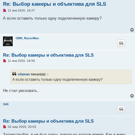
Re: Выбор камеры и объектива для SLS
Н
11 янв 2020, 18:27
е
п
А если оставить только одну подключенную камеру?
р
о
ч
и
т
OBN_RacerMan
а
н
н
о
е
Re: Выбор камеры и объектива для SLS
с
Н
о
11 янв 2020, 18:56
е
о
п
б
р
щ
ufaman
писал(а):
↑
о
е
ч
н
А если оставить только одну подключенную камеру?
и
и
т
е
а
Не стал рисковать...
н
н
о
е
3dlt
с
о
о
б
Re: Выбор камеры и объектива для SLS
щ
е
Н
02 мар 2020, 20:03
н
е
и
п
Здравствуйте, я не был здесь довольно долгое время. Как я вижу,