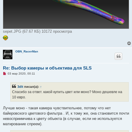
sepet.JPG (67.67 КБ) 10172 просмотра
OBN_RacerMan
Re: Выбор камеры и объектива для SLS
Н
03 мар 2020, 00:11
е
п
р
3dlt
писал(а):
↑
о
ч
Спасибо за ответ. какой купить цвет или моно? Моно дешевле на
и
10 евро.
т
а
н
Лучше моно - такая камера чувствительнее, потому что нет
н
о
байеровского цветового фильтра . И, к тому же, она становится почти
е
невосприимчива к цвету объекта (в случае, если не используется
с
о
матирование спреем).
о
б