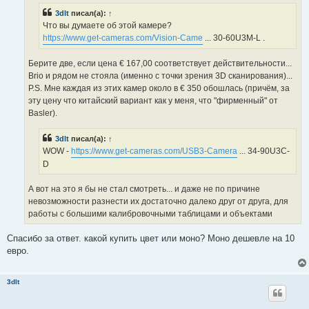
и
3dlt
писал(а):
↑
т
а
Что вы думаете об этой камере?
н
https://www.get-cameras.com/Vision-Came
... 30-60U3M-L .
н
о
е
Берите две, если цена € 167,00 соответствует действительности...
с
о
Brio и рядом не стояла (именно с точки зрения 3D сканирования)...
о
P.S. Мне каждая из этих камер около в € 350 обошлась (причём, за
б
щ
эту цену что китайский вариант как у меня, что "фирменный" от
е
Basler).
н
и
е
3dlt
писал(а):
↑
WOW -
https://www.get-cameras.com/USB3-Camera
... 34-90U3C-
D
А вот на это я бы не стал смотреть... и даже не по причине
невозможности разнести их достаточно далеко друг от друга, для
работы с большими калибровочными таблицами и объектами
Спасибо за ответ. какой купить цвет или моно? Моно дешевле на 10
евро.
3dlt