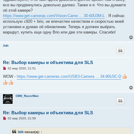
е
р
все вы продвинулись довольно далеко. Также и я. Что вы думаете
о
ч
об этой камере?
и
https://www.get-cameras.com/Vision-Came ... 30-60U3M-L
. Я сейчас
т
а
использую c920 + brio, не впечатлен качеством и скоростью моей
н
установки и думаю об обновлении. Теперь я должен выбрать
н
о
маршрут, купить еще одну Brio или две эти камеры. Спасибо!
е
с
о
о
3dlt
б
щ
е
н
Re: Выбор камеры и объектива для SLS
и
е
Н
02 мар 2020, 21:51
е
п
WOW -
https://www.get-cameras.com/USB3-Camera ... 34-90U3C-D
р
о
ч
и
т
OBN_RacerMan
а
н
н
о
е
Re: Выбор камеры и объектива для SLS
с
Н
о
02 мар 2020, 21:56
е
о
п
б
р
щ
3dlt
писал(а):
↑
о
е