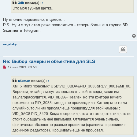
щ
3dlt
писал(а):
↑
е
Это моя зубная щетка.
н
и
е
Ну вполне нормально, в целом...
P.S. Ну и я тут стал реже появляться - теперь больше в группе
3D
Scanner
в Telegram.
aegelsky
Re: Выбор камеры и объектива для SLS
Н
19 май 2021, 03:53
е
п
р
ufaman
писал(а):
↑
о
ч
Хм.. У моих "красных" USB\VID_0BDA&PID_3038&REV_0001&MI_00.
и
Впрочем, китайцы могут использовать любые коды, какие им
т
а
заблагорассудится. VID_0BDA - Realtek, но эта контора ничего
н
похожего на PID_3038 никогда не производила. Китаец мне то ли
н
о
случайно, то ли как прислал ещё прошивку для этой камеры с
е
VID_0AC8 PID_3420. Когда я спросил, что это такое, ответил, что не
с
о
стоит обращать на неё внимания. Отличается очень сильно,
о
фактически абсолютно разные прошивки (сравнивал прошивки в
б
щ
двоичном редакторе). Прошивать ещё не пробовал.
е
н