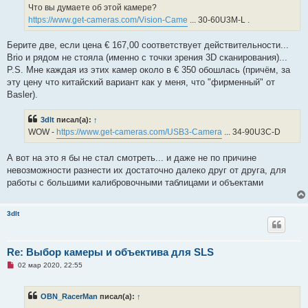
ч
н
Что вы думаете об этой камере?
и
и
https://www.get-cameras.com/Vision-Came
... 30-60U3M-L .
т
е
а
н
Берите две, если цена € 167,00 соответствует действительности...
н
о
Brio и рядом не стояла (именно с точки зрения 3D сканирования)...
е
P.S. Мне каждая из этих камер около в € 350 обошлась (причём, за
с
о
эту цену что китайский вариант как у меня, что "фирменный" от
о
Basler).
б
щ
е
3dlt
писал(а):
↑
н
и
WOW -
https://www.get-cameras.com/USB3-Camera
... 34-90U3C-D
е
А вот на это я бы не стал смотреть... и даже не по причине
невозможности разнести их достаточно далеко друг от друга, для
работы с большими калибровочными таблицами и объектами
3dlt
Re: Выбор камеры и объектива для SLS
Н
02 мар 2020, 22:55
е
п
р
OBN_RacerMan
писал(а):
↑
о
ч