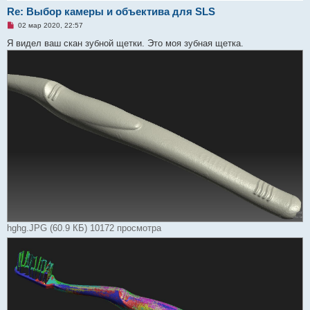
Re: Выбор камеры и объектива для SLS
Н
02 мар 2020, 22:57
е
п
Я видел ваш скан зубной щетки. Это моя зубная щетка.
р
о
ч
и
т
а
н
н
о
е
с
о
о
б
щ
е
н
и
е
hghg.JPG (60.9 КБ) 10172 просмотра