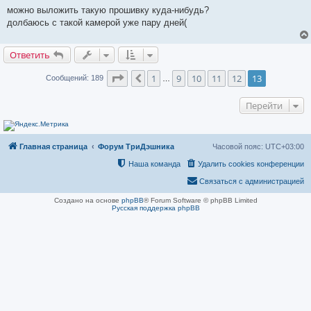
и
можно выложить такую прошивку куда-нибудь?
е
долбаюсь с такой камерой уже пару дней(
Ответить
Страница
13
из
13
1
9
10
11
12
13
Пред.
Сообщений: 189
…
Перейти
Главная страница
Форум ТриДэшника
Часовой пояс:
UTC+03:00
Наша команда
Удалить cookies конференции
Связаться с администрацией
Создано на основе
phpBB
® Forum Software © phpBB Limited
Русская поддержка phpBB