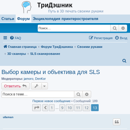
Статьи
Форум
Энциклопедия принтеростроителя
Поиск
Ра
FAQ
Регистрация
Вход
Главная страница
Форум ТриДэшника
Своими руками
3D сканеры
SLS сканирование
П
о
Выбор камеры и объектива для SLS
и
Модераторы:
jamoro
,
DenKor
с
Ответить
к
Поиск
Расширенный поиск
Первое новое сообщение
• Сообщений: 189
Страница
13
из
13
1
9
10
11
12
13
Пред.
…
ufaman