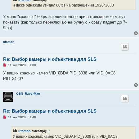
и даже однажды увидел 60fps на разрешении 1920*1080
У меня "красные" 60fps исключительно при автовыдержке могут
показать (как только переключаю на ручную - сразу падает до 7-
9fps).
ufaman
Re: Выбор камеры и объектива для SLS
Н
11 янв 2020, 01:00
е
п
У ваших красных камер VID_0BDA PID_3038 или VID_0AC8
р
PID_3420?
о
ч
и
т
OBN_RacerMan
а
н
н
о
е
Re: Выбор камеры и объектива для SLS
с
Н
о
11 янв 2020, 01:48
е
о
п
б
р
щ
ufaman
писал(а):
↑
о
е
ч
н
У ваших красных камер VID_0BDA PID_3038 или VID_0AC8