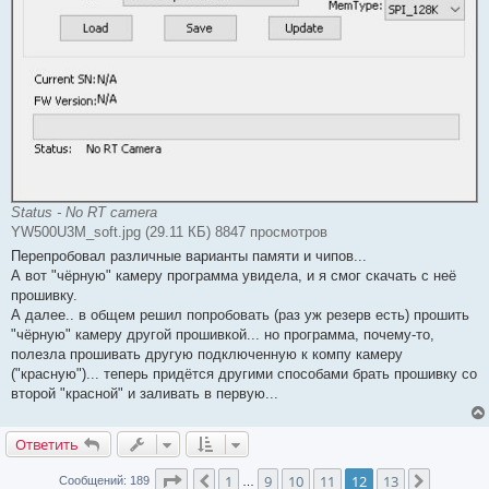
Status - No RT camera
YW500U3M_soft.jpg (29.11 КБ) 8847 просмотров
Перепробовал различные варианты памяти и чипов...
А вот "чёрную" камеру программа увидела, и я смог скачать с неё
прошивку.
А далее.. в общем решил попробовать (раз уж резерв есть) прошить
"чёрную" камеру другой прошивкой... но программа, почему-то,
полезла прошивать другую подключенную к компу камеру
("красную")... теперь придётся другими способами брать прошивку со
второй "красной" и заливать в первую...
Ответить
Страница
12
из
13
1
9
10
11
12
13
Пред.
След.
Сообщений: 189
…