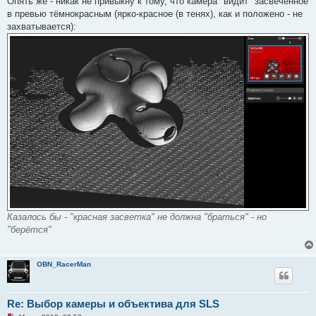
Опять же - никак не привыкну к тому, что камера "видит" засвеченное
в превью тёмнокрасным (ярко-красное (в тенях), как и положено - не
захватывается):
Казалось бы - "красная засветка" не должна "браться" - но
"берётся"
OBN_RacerMan
Re: Выбор камеры и объектива для SLS