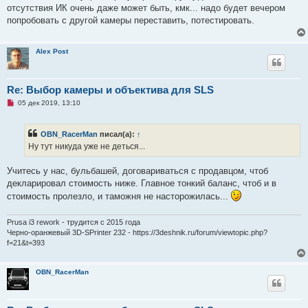
а
отсутствия ИК очень даже может быть, кмк... надо будет вечером
н
попробовать с другой камеры переставить, потестировать.
н
о
е
с
Alex Post
о
о
б
щ
Re: Выбор камеры и объектива для SLS
е
н
Н
05 дек 2019, 13:10
и
е
е
п
р
OBN_RacerMan
писал(а):
↑
о
ч
Ну тут никуда уже не деться...
и
т
а
Учитесь у нас, бульбашей, договариваться с продавцом, чтоб
н
декларировал стоимость ниже. Главное тонкий баланс, чтоб и в
н
о
стоимость пролезло, и таможня не насторожилась...
е
с
о
Prusa i3 rework - трудится с 2015 года
о
Черно-оранжевый 3D-SPrinter 232 - https://3deshnik.ru/forum/viewtopic.php?
б
f=21&t=393
щ
е
н
и
OBN_RacerMan
е