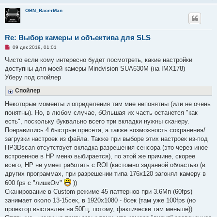
о
OBN_RacerMan
б
щ
е
н
и
Re: Выбор камеры и объектива для SLS
е
Н
09 дек 2019, 01:01
е
п
Чисто если кому интересно будет посмотреть, какие настройки
р
доступны для моей камеры Mindvision SUA630M (на IMX178)
о
ч
Уберу под спойлер
и
т
Спойлер
а
н
Некоторые моменты и определения там мне непонятны (или не очень
н
о
понятны). Но, в любом случае, бОльшая их часть останется "как
е
есть", поскольку буквально всего три вкладки нужны сканеру.
с
о
Понравились 4 быстрые пресета, а также возможность сохранения/
о
загрузки настроек из файла. Также при выборе этих настроек из-под
б
щ
HP3Dscan отсутствует вкладка разрешения сенсора (это через иное
е
встроенное в HP меню выбирается), по этой же причине, скорее
н
и
всего, HP не умеет работать с ROI (кастомно заданной областью (в
е
других программах, при разрешении типа 176х120 загонял камеру в
600 fps с "лишкОм"
))
Сканирование в Custom режиме 45 паттернов при 3.6Мп (60fps)
занимает около 13-15сек, в 1920х1080 - 8сек (там уже 100fps (но
проектор выставлен на 50Гц, потому, фактически там меньше))