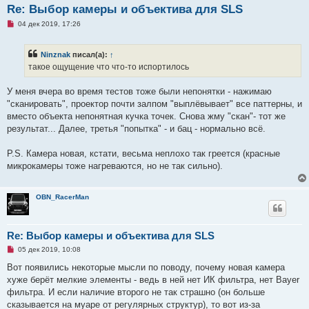
Re: Выбор камеры и объектива для SLS
Н
04 дек 2019, 17:26
е
п
р
Ninznak
писал(а):
↑
о
ч
такое ощущение что что-то испортилось
и
т
а
У меня вчера во время тестов тоже были непонятки - нажимаю
н
"сканировать", проектор почти залпом "выплёвывает" все паттерны, и
н
о
вместо объекта непонятная кучка точек. Снова жму "скан"- тот же
е
результат... Далее, третья "попытка" - и бац - нормально всё.
с
о
о
P.S. Камера новая, кстати, весьма неплохо так греется (красные
б
щ
микрокамеры тоже нагреваются, но не так сильно).
е
н
и
е
OBN_RacerMan
Re: Выбор камеры и объектива для SLS
Н
05 дек 2019, 10:08
е
п
Вот появились некоторые мысли по поводу, почему новая камера
р
хуже берёт мелкие элементы - ведь в ней нет ИК фильтра, нет Bayer
о
ч
фильтра. И если наличие второго не так страшно (он больше
и
сказывается на муаре от регулярных структур), то вот из-за
т