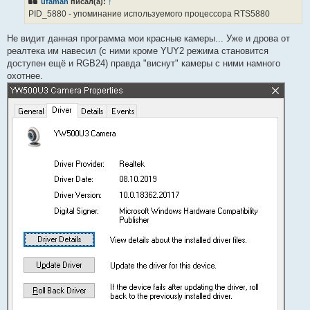
ufaman
писал(а):
↑
о
ч
PID_5880 - упоминание используемого процессора RTS5880
и
т
а
Не видит данная программа мои красные камеры... Уже и дрова от
н
реалтека им навесил (с ними кроме YUY2 режима становится
н
о
доступен ещё и RGB24) правда "виснут" камеры с ними намного
е
охотнее.
с
о
о
б
щ
е
н
и
е