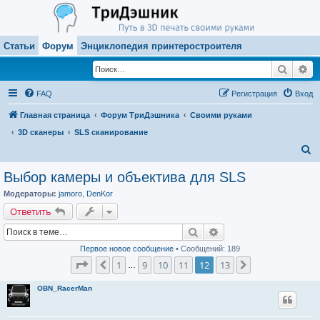
Статьи
Форум
Энциклопедия принтеростроителя
Поиск
Ра
FAQ
Регистрация
Вход
Главная страница
Форум ТриДэшника
Своими руками
3D сканеры
SLS сканирование
П
о
Выбор камеры и объектива для SLS
и
Модераторы:
jamoro
,
DenKor
с
Ответить
к
Поиск
Расширенный поиск
Первое новое сообщение
• Сообщений: 189
Страница
12
из
13
1
9
10
11
12
13
Пред.
След.
…
OBN_RacerMan