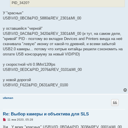
и
и
PID_3420?
т
е
а
н
У "красных"
н
о
USB\VID_0BC8&PID_5880&REV_2301&MI_00
е
с
о
у оставшейся "черной"
о
USB\VID_0AC8&PID_3420&REV_3301&MI_00 (и тут, на самом деле,
б
щ
"кривой" PID - поэтому во вкладке Devices and Printers винда на неё
е
скачивала "левую" иконку от какой-то древней, и всеми забытой
н
и
USB2.0 камеры... потому что хитрые китайцы решили сэкономить на
е
оплате USB консорциуму за новый VID/PID)
у скоростной ч/б 0.9Мп/120fps
USB\VID_0EDC&PID_2076&REV_0101&MI_00
у новой дорогой
USB\VID_F622&PID_D631&REV_0100
ufaman
Re: Выбор камеры и объектива для SLS
Н
11 янв 2020, 05:28
е
п
Хм.. У моих "красных" USB\VID_0BDA&PID_3038&REV_0001&MI_00.