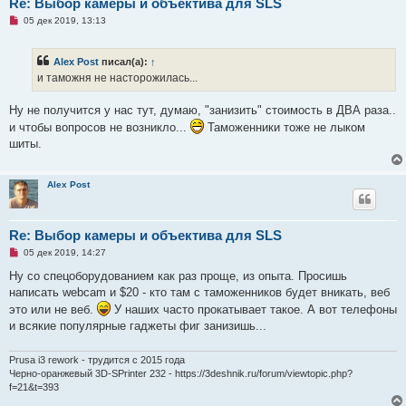
Re: Выбор камеры и объектива для SLS
Н
05 дек 2019, 13:13
е
п
р
Alex Post
писал(а):
↑
о
ч
и таможня не насторожилась...
и
т
а
Ну не получится у нас тут, думаю, "занизить" стоимость в ДВА раза..
н
и чтобы вопросов не возникло...
Таможенники тоже не лыком
н
о
шиты.
е
с
о
о
Alex Post
б
щ
е
н
Re: Выбор камеры и объектива для SLS
и
е
Н
05 дек 2019, 14:27
е
п
Ну со спецоборудованием как раз проще, из опыта. Просишь
р
написать webcam и $20 - кто там с таможенников будет вникать, веб
о
ч
это или не веб.
У наших часто прокатывает такое. А вот телефоны
и
и всякие популярные гаджеты фиг занизишь...
т
а
н
Prusa i3 rework - трудится с 2015 года
н
о
Черно-оранжевый 3D-SPrinter 232 - https://3deshnik.ru/forum/viewtopic.php?
е
f=21&t=393
с
о