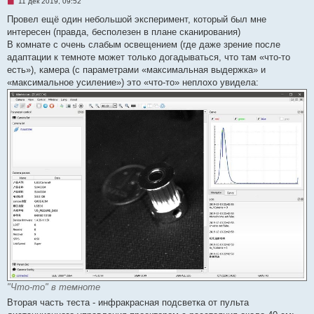
Н
11 дек 2019, 09:52
е
п
Провел ещё один небольшой эксперимент, который был мне
р
интересен (правда, бесполезен в плане сканирования)
о
ч
В комнате с очень слабым освещением (где даже зрение после
и
адаптации к темноте может только догадываться, что там «что-то
т
а
есть»), камера (с параметрами «максимальная выдержка» и
н
«максимальное усиление») это «что-то» неплохо увидела:
н
о
е
с
о
о
б
щ
е
н
и
е
"Что-то" в темноте
Вторая часть теста - инфракрасная подсветка от пульта