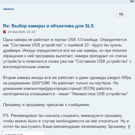
ufaman
Re: Выбор камеры и объектива для SLS
Н
10 янв 2020, 21:12
е
п
Одна камера не работает в портах USB 3.0 вообще. Определяется
р
как "Составное USB устройство" с ошибкой 10 - будто бы нужны
о
ч
драйвера. Иногда определяется всё же как камера, но при попытке
и
обращения к ней программа вылетает, камера пропадает из списка
т
а
устройств и появляется снова уже как "Составное USB устройство" с
н
восклицательным знаком.
н
о
е
Вторая камера иногда всё же работает и даже однажды увидел 60fps
с
о
на разрешении 1920*1080. Но работает только на ноутбуке. На
о
домашнем компьютере(двухпроцессорный XEON) работать
б
щ
категорически отказывается - пишет "Неизвестное USB устройство".
е
н
и
Прошивку и программу прилагаю к сообщению.
е
PS. Рекомендовал бы сначала сохранить имеющуюся прошивку,
чтобы можно было в случае необходимости на неё откатиться. Ну и
хотел бы выслушать Ваши рекомендации начинающему 3дэшнику. ))