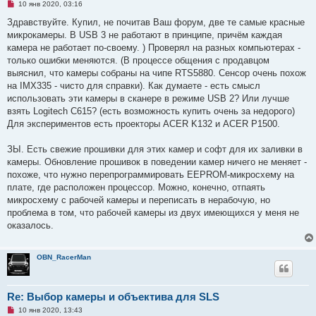
Н
10 янв 2020, 03:16
е
п
Здравствуйте. Купил, не почитав Ваш форум, две те самые красные
р
микрокамеры. В USB 3 не работают в принципе, причём каждая
о
ч
камера не работает по-своему. ) Проверял на разных компьютерах -
и
только ошибки меняются. (В процессе общения с продавцом
т
а
выяснил, что камеры собраны на чипе RTS5880. Сенсор очень похож
н
на IMX335 - чисто для справки). Как думаете - есть смысл
н
о
использовать эти камеры в сканере в режиме USB 2? Или лучше
е
взять Logitech C615? (есть возможность купить очень за недорого)
с
о
Для экспериментов есть проекторы ACER K132 и ACER P1500.
о
б
щ
ЗЫ. Есть свежие прошивки для этих камер и софт для их заливки в
е
камеры. Обновление прошивок в поведении камер ничего не меняет -
н
и
похоже, что нужно перепрограммировать EEPROM-микросхему на
е
плате, где расположен процессор. Можно, конечно, отпаять
микросхему с рабочей камеры и переписать в нерабочую, но
проблема в том, что рабочей камеры из двух имеющихся у меня не
оказалось.
OBN_RacerMan
Re: Выбор камеры и объектива для SLS
Н
10 янв 2020, 13:43