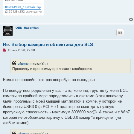
ВЛОЖЕНИЯ
03-01-2020_13-01-42.zip
(2.25 МБ) 252 скачивания
OBN_RacerMan
Re: Выбор камеры и объектива для SLS
Н
10 янв 2020, 22:30
е
п
р
ufaman
писал(а):
↑
о
ч
Прошивку и программу прилагаю к сообщению.
и
т
а
Большое спасибо - как раз попробую на выходных.
н
н
о
По поводу неопределения у вас - это, конечно, грустно (у меня ВСЕ
е
камеры по крайней мере определялись в системе (хотя поначалу
с
о
были проблемы с моей бывшей мат.платой в компе, у которой не
о
было роны USB3.0 (а PCI-E х1 адаптер не смог дать нужную
б
щ
пропускную способность - максимум 800*600 мог))). А также и с Win7
е
которая не отображала картику с USB3.0 камер "в принципе" (на
н
и
любом компе).
е
ufaman
писал(а):
↑