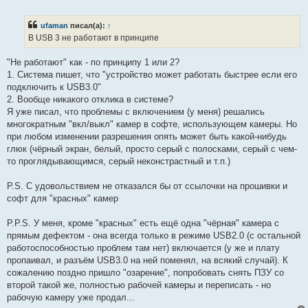
е
п
р
ufaman
писал(а):
↑
о
ч
В USB 3 не работают в принципе
и
т
а
"Не работают" как - по принципу 1 или 2?
н
1. Система пишет, что "устройство может работать быстрее если его
н
о
подключить к USB3.0"
е
2. Вообще никакого отклика в системе?
с
о
Я уже писал, что проблемы с включением (у меня) решались
о
многократным "вкл/выкл" камер в софте, использующем камеры. Но
б
щ
при любом изменении разрешения опять может быть какой-нибудь
е
глюк (чёрный экран, белый, просто серый с полосками, серый с чем-
н
и
то проглядывающимся, серый неконстрастный и т.п.)
е
P.S. С удовольствием не отказался бы от ссылочки на прошивки и
софт для "красных" камер
P.P.S. У меня, кроме "красных" есть ещё одна "чёрная" камера с
прямым дефектом - она всегда только в режиме USB2.0 (с остальной
работоспособностью проблем там нет) включается (у же и плату
пропаивал, и разъём USB3.0 на ней поменял, на всякий случай). К
сожалению поздно пришло "озарение", попробовать снять ПЗУ со
второй такой же, полностью рабочей камеры и переписать - но
рабочую камеру уже продал...