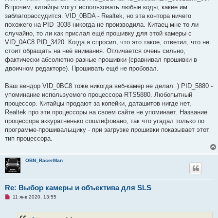
р
Впрочем, китайцы могут использовать любые коды, какие им
о
ч
заблагорассудится. VID_0BDA - Realtek, но эта контора ничего
и
похожего на PID_3038 никогда не производила. Китаец мне то ли
т
а
случайно, то ли как прислал ещё прошивку для этой камеры с
н
VID_0AC8 PID_3420. Когда я спросил, что это такое, ответил, что не
н
о
стоит обращать на неё внимания. Отличается очень сильно,
е
фактически абсолютно разные прошивки (сравнивал прошивки в
с
о
двоичном редакторе). Прошивать ещё не пробовал.
о
б
щ
Ваш вендор VID_0BC8 тоже никогда веб-камер не делал. ) PID_5880 -
е
упоминание используемого процессора RTS5880. Любопытный
н
и
процессор. Китайцы продают за копейки, даташитов нигде нет,
е
Realtek про эти процессоры на своем сайте не упоминает. Название
процессора аккуратненько сошлифовано, так что угадал только по
программе-прошивальщику - при загрузке прошивки показывает этот
тип процессора.
OBN_RacerMan
Re: Выбор камеры и объектива для SLS
Н
11 янв 2020, 13:55
е
п
р