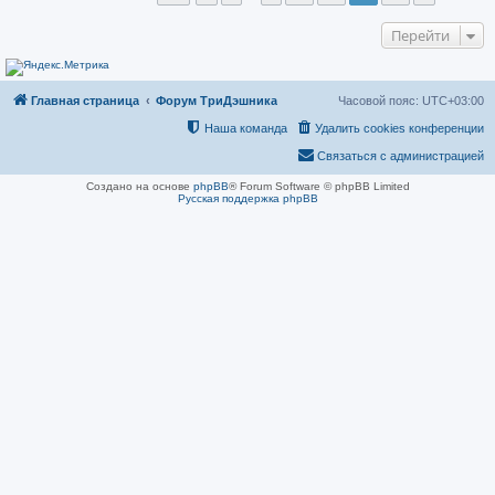
Перейти
Главная страница
Форум ТриДэшника
Часовой пояс:
UTC+03:00
Наша команда
Удалить cookies конференции
Связаться с администрацией
Создано на основе
phpBB
® Forum Software © phpBB Limited
Русская поддержка phpBB