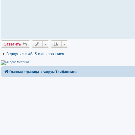
ч
и
т
а
н
н
о
е
с
о
о
б
Ответить
щ
е
н
Вернуться в «SLS сканирование»
и
е
Главная страница
Форум ТриДэшника