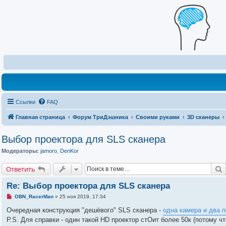
Ссылки
FAQ
Главная страница
Форум ТриДэшника
Своими руками
3D сканеры
Выбор проектора для SLS сканера
Модераторы:
jamoro
,
DenKor
Ответить
Re: Выбор проектора для SLS сканера
Н
OBN_RacerMan
»
25 ноя 2019, 17:34
е
п
Очередная конструкция "дешёвого" SLS сканера -
одна камера и два 
р
P.S. Для справки - один такой HD проектор стОит более 50к (потому ч
о