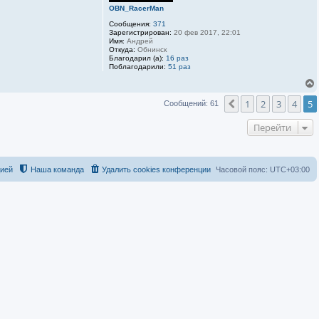
OBN_RacerMan
Сообщения:
371
Зарегистрирован:
20 фев 2017, 22:01
Имя:
Андрей
Откуда:
Обнинск
Благодарил (а):
16 раз
Поблагодарили:
51 раз
1
2
3
4
5
Пред.
Сообщений: 61
Перейти
цией
Наша команда
Удалить cookies конференции
Часовой пояс:
UTC+03:00