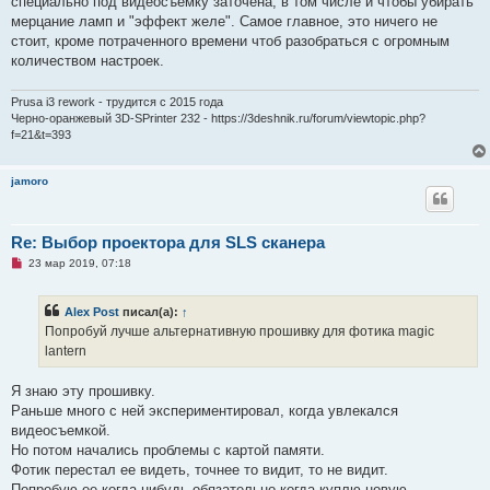
специально под видеосъемку заточена, в том числе и чтобы убирать
о
мерцание ламп и "эффект желе". Самое главное, это ничего не
б
щ
стоит, кроме потраченного времени чтоб разобраться с огромным
е
количеством настроек.
н
и
е
Prusa i3 rework - трудится с 2015 года
Черно-оранжевый 3D-SPrinter 232 - https://3deshnik.ru/forum/viewtopic.php?
f=21&t=393
jamoro
Re: Выбор проектора для SLS сканера
Н
23 мар 2019, 07:18
е
п
р
Alex Post
писал(а):
↑
о
ч
Попробуй лучше альтернативную прошивку для фотика magic
и
lantern
т
а
н
Я знаю эту прошивку.
н
о
Раньше много с ней экспериментировал, когда увлекался
е
видеосъемкой.
с
о
Но потом начались проблемы с картой памяти.
о
Фотик перестал ее видеть, точнее то видит, то не видит.
б
щ
Попробую ее когда-нибудь обязательно когда куплю новую