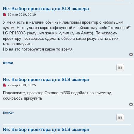
б
щ
Re: Выбор проектора для SLS сканера
е
н
Н
19 мар 2019, 09:19
и
е
е
п
У меня есть в наличии обычный ламповый проектор с небольшим
р
зумом. Есть ультра короткофокусный и сейчас жду себе "эталонный"
о
ч
LG PF1500G (задушил жабу и купил бу на Авито). По каждому
и
проектору постараюсь сделать обзор и какие результаты с них
т
а
можно получить.
н
Но на это потребуется какое то время.
н
о
е
с
foxmar
о
о
б
щ
Re: Выбор проектора для SLS сканера
е
н
Н
22 мар 2019, 06:25
и
е
е
п
Подскажите, проектор Оptoma ml330 подойдёт по качеству,
р
собираюсь прикупить
о
ч
и
т
DenKor
а
н
н
о
е
Re: Выбор проектора для SLS сканера
с