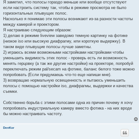
щ
Я заметил, что полосы гораздо меньше или вообще отсутствуют
е
если настроить систему так, чтобы в режиме просмотра не было
н
и
горизонтальных плывущих полос.
е
Насколько я понимаю эти полосы возникают из-за разности частоты
между камерой и проектором.
Я настраиваю следующим образом:
1) делаю в режиме liveview заведомо темную картинку на фотике
(низкое iso или высокую диафрагму, или короткую выдержку). В
таком виде плывущие полосы лучше заметны.
2) играюсь всеми возможными настройками настройками чтобы
уменьшить видимость этих полос - проверь есть ли возможность
менять герцовку (а так же другие настройки) на проекторе, попробуй
переключать режим pal/secam на фотике, баланс белого тоже можно
попробовать (Если придумаешь что-то еще напиши мне).
3) возвращаю нормальную освещенность и пытаюсь уменьшить
полосы с помощью настройки iso, диафрагмы, выдержки и качества
съемки.
Собственно борьба с этими полосами одна из причин почему я хочу
попробовать индустриальную камеру вместо фотика - на них вроде
бы можно настраивать частоту.
DenKor