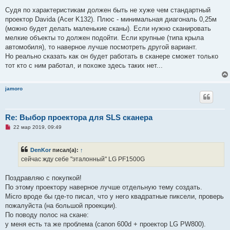
т
а
Судя по характеристикам должен быть не хуже чем стандартный
н
проектор Davida (Acer K132). Плюс - минимальная диагональ 0,25м
н
о
(можно будет делать маленькие сканы). Если нужно сканировать
е
мелкие объекты то должен подойти. Если крупные (типа крыла
с
о
автомобиля), то наверное лучше посмотреть другой вариант.
о
Но реально сказать как он будет работать в сканере сможет только
б
щ
тот кто с ним работал, и похоже здесь таких нет...
е
н
и
е
jamoro
Re: Выбор проектора для SLS сканера
Н
22 мар 2019, 09:49
е
п
р
DenKor
писал(а):
↑
о
ч
сейчас жду себе "эталонный" LG PF1500G
и
т
а
Поздравляю с покупкой!
н
По этому проектору наверное лучше отдельную тему создать.
н
о
Micro вроде бы где-то писал, что у него квадратные пиксели, проверь
е
пожалуйста (на большой проекции).
с
о
По поводу полос на скане:
о
у меня есть та же проблема (canon 600d + проектор LG PW800).
б