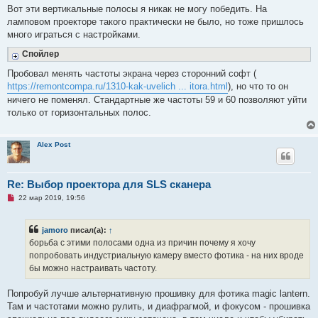
Вот эти вертикальные полосы я никак не могу победить. На
ламповом проекторе такого практически не было, но тоже пришлось
много играться с настройками.
Спойлер
Пробовал менять частоты экрана через сторонний софт (
https://remontcompa.ru/1310-kak-uvelich ... itora.html
), но что то он
ничего не поменял. Стандартные же частоты 59 и 60 позволяют уйти
только от горизонтальных полос.
Alex Post
Re: Выбор проектора для SLS сканера
Н
22 мар 2019, 19:56
е
п
р
jamoro
писал(а):
↑
о
ч
борьба с этими полосами одна из причин почему я хочу
и
попробовать индустриальную камеру вместо фотика - на них вроде
т
а
бы можно настраивать частоту.
н
н
о
Попробуй лучше альтернативную прошивку для фотика magic lantern.
е
Там и частотами можно рулить, и диафрагмой, и фокусом - прошивка
с
о