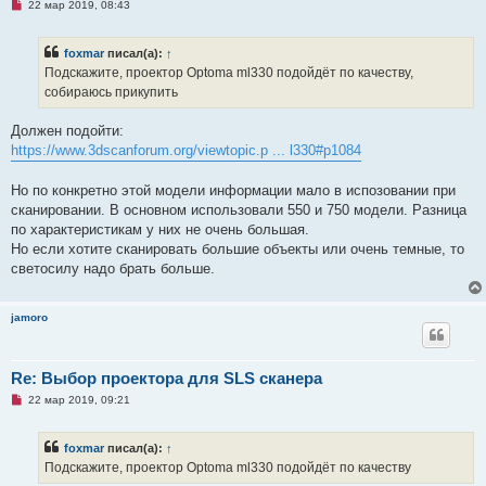
Н
о
22 мар 2019, 08:43
е
о
п
б
р
щ
foxmar
писал(а):
↑
о
е
ч
н
Подскажите, проектор Оptoma ml330 подойдёт по качеству,
и
и
собираюсь прикупить
т
е
а
н
Должен подойти:
н
о
https://www.3dscanforum.org/viewtopic.p ... l330#p1084
е
с
о
Но по конкретно этой модели информации мало в испозовании при
о
сканировании. В основном использовали 550 и 750 модели. Разница
б
щ
по характеристикам у них не очень большая.
е
Но если хотите сканировать большие объекты или очень темные, то
н
и
светосилу надо брать больше.
е
jamoro
Re: Выбор проектора для SLS сканера
Н
22 мар 2019, 09:21
е
п
р
foxmar
писал(а):
↑
о
ч
Подскажите, проектор Оptoma ml330 подойдёт по качеству
и