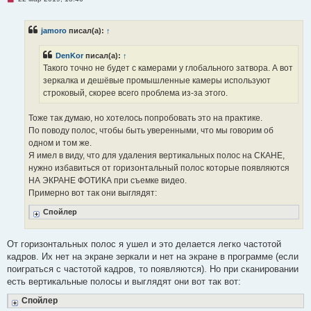
е
п
р
jamoro
писал(а):
↑
о
ч
и
DenKor
писал(а):
↑
т
а
Такого точно не будет с камерами у глобального затвора. А вот
н
зеркалка и дешёвые промышленные камеры используют
н
о
строковый, скорее всего проблема из-за этого.
е
с
о
Тоже так думаю, но хотелось попробовать это на практике.
о
По поводу полос, чтобы быть уверенными, что мы говорим об
б
щ
одном и том же.
е
Я имел в виду, что для удаления вертикальных полос на СКАНЕ,
н
и
нужно избавиться от горизонтальный полос которые появляются
е
НА ЭКРАНЕ ФОТИКА при съемке видео.
Примерно вот так они выглядят:
Спойлер
От горизонтальных полос я ушел и это делается легко частотой
кадров. Их нет на экране зеркали и нет на экране в программе (если
поиграться с частотой кадров, то появляются). Но при сканировании
есть вертикальные полосы и выглядят они вот так вот:
Спойлер