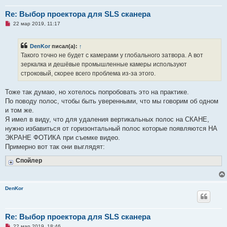
Re: Выбор проектора для SLS сканера
Н
22 мар 2019, 11:17
е
п
р
DenKor
писал(а):
↑
о
ч
Такого точно не будет с камерами у глобального затвора. А вот
и
зеркалка и дешёвые промышленные камеры используют
т
а
строковый, скорее всего проблема из-за этого.
н
н
о
Тоже так думаю, но хотелось попробовать это на практике.
е
По поводу полос, чтобы быть уверенными, что мы говорим об одном
с
о
и том же.
о
Я имел в виду, что для удаления вертикальных полос на СКАНЕ,
б
щ
нужно избавиться от горизонтальный полос которые появляются НА
е
ЭКРАНЕ ФОТИКА при съемке видео.
н
и
Примерно вот так они выглядят:
е
Спойлер
DenKor
Re: Выбор проектора для SLS сканера
Н
22 мар 2019, 18:46