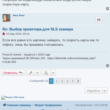
е
скоростную карту.
н
и
е
Alex Post
Re: Выбор проектора для SLS сканера
Н
23 мар 2019, 09:19
е
п
Если все равно в lv картинку забирать, то скорость карты как то
р
пофигу, лишь бы прошивка считывалась.
о
ч
и
т
Prusa i3 rework - трудится с 2015 года
а
Черно-оранжевый 3D-SPrinter 232 - https://3deshnik.ru/forum/viewtopic.php?
н
f=21&t=393
н
о
е
Ответить
с
о
о
1
2
3
4
5
След.
Сообщений: 61
б
щ
е
н
Перейти
и
е
Главная страница
Форум ТриДэшника
Часовой пояс:
UTC+03:00