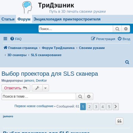
Статьи
Форум
Энциклопедия принтеростроителя
Поиск
Ра
FAQ
Регистрация
Вход
Главная страница
Форум ТриДэшника
Своими руками
3D сканеры
SLS сканирование
П
о
Выбор проектора для SLS сканера
и
Модераторы:
jamoro
,
DenKor
с
Ответить
к
Поиск
Расширенный поиск
1
2
3
4
5
След.
Первое новое сообщение
• Сообщений: 61
jamoro