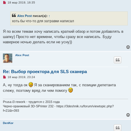
Н
18 мар 2019, 16:35
е
п
р
Alex Post
писал(а):
↑
о
ч
хоть бы что-то для затравки написал
и
т
а
Я по всем темам хочу написать краткий обзор и потом добавлять в
н
шапку) Просто нет времени, чтобы сразу все написать. Буду
н
о
наверное ночью делать если не усну))
е
с
о
о
Alex Post
б
щ
е
н
Re: Выбор проектора для SLS сканера
и
е
Н
18 мар 2019, 23:24
е
п
А, ну тогда ок
Я за сканированием так, с позиции дилетанта
р
слежу, поэтому вряд ли чем помогу
о
ч
и
т
Prusa i3 rework - трудится с 2015 года
а
Черно-оранжевый 3D-SPrinter 232 - https://3deshnik.ru/forum/viewtopic.php?
н
f=21&t=393
н
о
е
с
DenKor
о
о