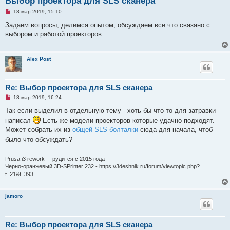
Выбор проектора для SLS сканера
Н
18 мар 2019, 15:10
е
п
Задаем вопросы, делимся опытом, обсуждаем все что связано с
р
выбором и работой проекторов.
о
ч
и
т
Alex Post
а
н
н
о
е
Re: Выбор проектора для SLS сканера
с
Н
о
18 мар 2019, 16:24
е
о
п
б
Так если выделил в отдельную тему - хоть бы что-то для затравки
р
щ
написал
Есть же модели проекторов которые удачно подходят.
о
е
ч
н
Может собрать их из
общей SLS болталки
сюда для начала, чтоб
и
и
было что обсуждать?
т
е
а
н
Prusa i3 rework - трудится с 2015 года
н
о
Черно-оранжевый 3D-SPrinter 232 - https://3deshnik.ru/forum/viewtopic.php?
е
f=21&t=393
с
о
о
б
jamoro
щ
е
н
и
Re: Выбор проектора для SLS сканера
е