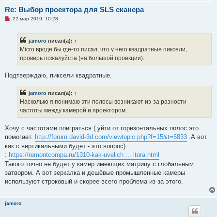
Re: Выбор проектора для SLS сканера
Н
22 мар 2019, 10:28
е
п
р
jamoro
писал(а):
↑
о
ч
Micro вроде бы где-то писал, что у него квадратные пиксели,
и
проверь пожалуйста (на большой проекции).
т
а
н
Подтверждаю, пиксели квадратные.
н
о
е
jamoro
писал(а):
↑
с
о
Насколько я понимаю эти полосы возникают из-за разности
о
частоты между камерой и проектором.
б
щ
е
Хочу с частотами поиграться ( уйти от горизонтальных полос это
н
и
помогает.
http://forum.david-3d.com/viewtopic.php?f=15&t=6833
.А вот
е
как с вертикальными будет - это вопрос).
:
https://remontcompa.ru/1310-kak-uvelich ... itora.html
Такого точно не будет у камер имеющих матрицу с глобальным
затвором. А вот зеркалка и дешёвые промышленные камеры
используют строковый и скорее всего проблема из-за этого.
jamoro