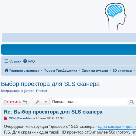
Ссылки
FAQ
Главная страница
Форум ТриДэшника
Своими руками
3D сканеры
Выбор проектора для SLS сканера
Модераторы:
jamoro
,
DenKor
Ответить
Re: Выбор проектора для SLS сканера
Н
OBN_RacerMan
»
25 ноя 2019, 17:34
е
п
Очередная конструкция "дешёвого" SLS сканера -
одна камера и два 
р
P.S. Для справки - один такой HD проектор стОит более 50к (потому ч
о