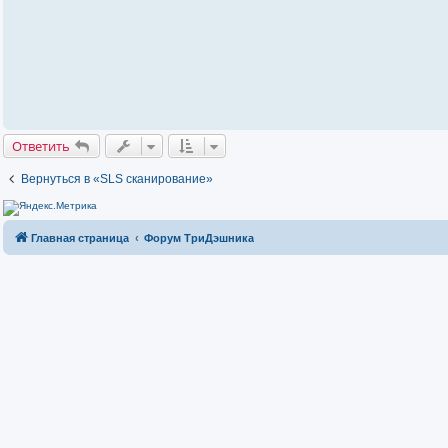
ч
и
т
а
н
н
о
е
с
о
о
б
Ответить
щ
е
н
Вернуться в «SLS сканирование»
и
е
Главная страница
Форум ТриДэшника