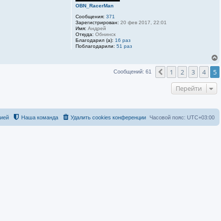
OBN_RacerMan
Сообщения:
371
Зарегистрирован:
20 фев 2017, 22:01
Имя:
Андрей
Откуда:
Обнинск
Благодарил (а):
16 раз
Поблагодарили:
51 раз
1
2
3
4
5
Пред.
Сообщений: 61
Перейти
цией
Наша команда
Удалить cookies конференции
Часовой пояс:
UTC+03:00