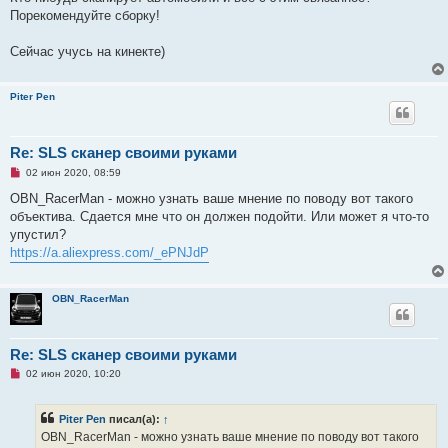
р
Порекомендуйте сборку!
о
ч
и
Сейчас учусь на кинекте)
т
а
н
н
Piter Pen
о
е
с
о
Re: SLS сканер своими руками
о
б
Н
02 июн 2020, 08:59
щ
е
е
п
OBN_RacerMan - можно узнать ваше мнение по поводу вот такого
н
р
и
объектива. Сдается мне что он должен подойти. Или может я что-то
о
е
ч
упустил?
и
https://a.aliexpress.com/_ePNJdP
т
а
н
н
OBN_RacerMan
о
е
с
о
Re: SLS сканер своими руками
о
б
Н
02 июн 2020, 10:20
щ
е
е
п
н
р
и
Piter Pen
писал(а):
↑
о
е
ч
OBN_RacerMan - можно узнать ваше мнение по поводу вот такого
и