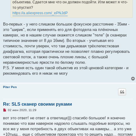
объектива. Сдается мне что он должен подойти. Или может я что-
т
а
то упустил?
н
https://a.aliexpress.com/_ePNJdP
н
о
е
Во-первых - у него слишком большое фокусное расстояние - 35мм -
с
о
это "ширик", если применять его для фотодела на плёночных
о
камерах, но в нашем случае окажется слишком "теле" (в сканерах
б
щ
типичное значение от 8 до 16мм). Во вторых - учитывая его
е
стоимость, почти уверен, что там дерьмовая трёхлепестковая
н
и
диафрагма, которая практически не позволяет плавно регулировать
е
световой поток, а также очень плохие линзы, с большой
неравномерностью яркости по белому полю.
P.S. У меня есть один такой объектив из этой ценовой категории - и
рекомендовать его я никак не могу
Piter Pen
Re: SLS сканер своими руками
Н
02 июн 2020, 11:29
е
п
вот это ответ! не ответ а ответище))) спасибо большое! я конечно
р
понимаю что вам наверное надоело слышать подобные вопросы, но
о
ч
все же у меня потребность в двух объективах на камеры... а это уже
и
+10тыщ... еще с объективом проектора что то решить надо... поэтому
т