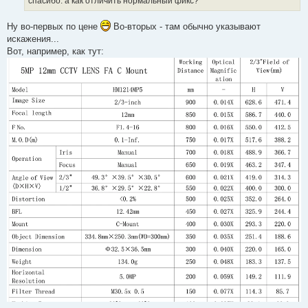
спасибо. а как отличить нормальный фикс?
и
и
т
е
а
Ну во-первых по цене
Во-вторых - там обычно указывают
н
искажения...
н
о
Вот, например, как тут:
е
с
о
о
б
щ
е
н
и
е