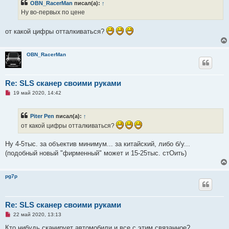
OBN_RacerMan
писал(а):
↑
о
ч
Ну во-первых по цене
и
т
а
от какой цифры отталкиваться?
н
н
о
е
OBN_RacerMan
с
о
о
б
Re: SLS сканер своими руками
щ
е
Н
19 май 2020, 14:42
н
е
и
п
е
р
Piter Pen
писал(а):
↑
о
ч
от какой цифры отталкиваться?
и
т
а
Ну 4-5тыс. за объектив минимум... за китайский, либо б/у...
н
(подобный новый "фирменный" может и 15-25тыс. стОить)
н
о
е
с
pg7p
о
о
б
щ
е
Re: SLS сканер своими руками
н
Н
22 май 2020, 13:13
и
е
е
п
Кто нибудь сканирует автомобили и все с этим связанное?