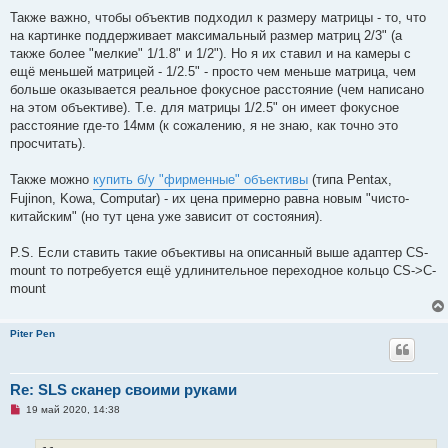
Также важно, чтобы объектив подходил к размеру матрицы - то, что
на картинке поддерживает максимальный размер матриц 2/3" (а
также более "мелкие" 1/1.8" и 1/2"). Но я их ставил и на камеры с
ещё меньшей матрицей - 1/2.5" - просто чем меньше матрица, чем
больше оказывается реальное фокусное расстояние (чем написано
на этом объективе). Т.е. для матрицы 1/2.5" он имеет фокусное
расстояние где-то 14мм (к сожалению, я не знаю, как точно это
просчитать).
Также можно
купить б/у "фирменные" объективы
(типа Pentax,
Fujinon, Kowa, Computar) - их цена примерно равна новым "чисто-
китайским" (но тут цена уже зависит от состояния).
P.S. Если ставить такие объективы на описанный выше адаптер CS-
mount то потребуется ещё удлинительное переходное кольцо CS->C-
mount
Piter Pen
Re: SLS сканер своими руками
Н
19 май 2020, 14:38
е
п
р