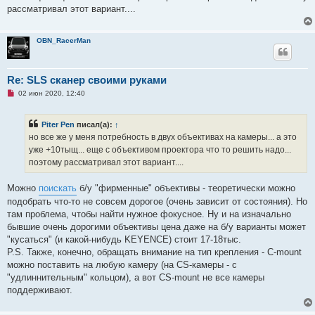
а
рассматривал этот вариант....
н
н
о
е
OBN_RacerMan
с
о
о
б
Re: SLS сканер своими руками
щ
е
Н
02 июн 2020, 12:40
н
е
и
п
е
р
Piter Pen
писал(а):
↑
о
ч
но все же у меня потребность в двух объективах на камеры... а это
и
уже +10тыщ... еще с объективом проектора что то решить надо...
т
а
поэтому рассматривал этот вариант....
н
н
о
Можно
поискать
б/у "фирменные" объективы - теоретически можно
е
подобрать что-то не совсем дорогое (очень зависит от состояния). Но
с
о
там проблема, чтобы найти нужное фокусное. Ну и на изначально
о
бывшие очень дорогими объективы цена даже на б/у варианты может
б
щ
"кусаться" (и какой-нибудь KEYENCE) стоит 17-18тыс.
е
P.S. Также, конечно, обращать внимание на тип крепления - C-mount
н
и
можно поставить на любую камеру (на CS-камеры - с
е
"удлиннительным" кольцом), а вот CS-mount не все камеры
поддерживают.