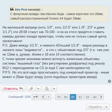
е
п
р
Alex Post
писал(а):
↑
о
ч
С фокусным правда там обычно беда - самое короткое это 28мм,
и
самый распространенный Гелиос-44 будет 58мм.
т
а
н
На маленькой матрице (хоть 1/3", хоть 1/2.5" или 1./8", 2/3" и даже
н
о
1/1.2") эти 28-58 станут как 70-100 - и из-за этого придётся ставить
е
камеры далеко позади проектора, чтобы они не только самый центр
с
о
захватывали
о
P.S. Даже между 1/2.5", и немного бОльшей 1/1.8" - видна разница в
б
щ
захвате зоны "видимости"... и это с объективом под 2/3" (т.е. там уже
е
не 12мм а, думаю, ближе к 16 или 14 соответственно).
н
и
С точки зрения экономии можно воткнуть копеечные объективы
е
системы "мышиный глаз" (без регулировки диафрагмы) под резьбу
М12 с переходником на CS (и ещё С при необходимости).
P.P.S. Но это всё надо просчитывать под конкретный проектор - иным
может и 25мм будет впору (хотя подобных проекторов мизер)
Ответить
Страница
81
из
84
1
79
80
81
82
83
84
Пред.
След
Сообщений: 1256
…
Перейти