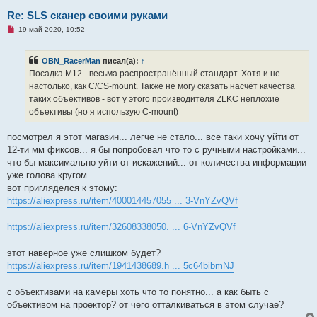
е
с
Re: SLS сканер своими руками
о
о
Н
19 май 2020, 10:52
б
е
щ
п
е
р
OBN_RacerMan
писал(а):
↑
н
о
и
ч
Посадка М12 - весьма распространённый стандарт. Хотя и не
е
и
настолько, как C/CS-mount. Также не могу сказать насчёт качества
т
а
таких объективов - вот у этого производителя ZLKC неплохие
н
объективы (но я использую C-mount)
н
о
е
посмотрел я этот магазин... легче не стало... все таки хочу уйти от
с
о
12-ти мм фиксов... я бы попробовал что то с ручными настройками...
о
что бы максимально уйти от искажений... от количества информации
б
щ
уже голова кругом...
е
вот пригляделся к этому:
н
и
https://aliexpress.ru/item/400014457055 ... 3-VnYZvQVf
е
https://aliexpress.ru/item/32608338050. ... 6-VnYZvQVf
этот наверное уже слишком будет?
https://aliexpress.ru/item/1941438689.h ... 5c64bibmNJ
с объективами на камеры хоть что то понятно... а как быть с
объективом на проектор? от чего отталкиваться в этом случае?