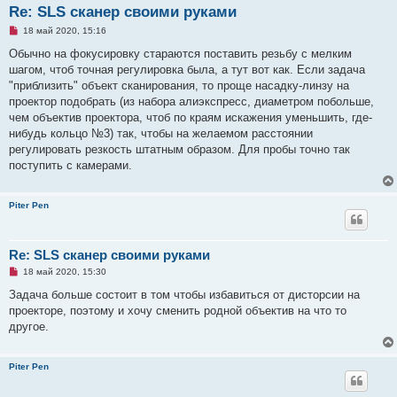
Re: SLS сканер своими руками
Н
18 май 2020, 15:16
е
п
Обычно на фокусировку стараются поставить резьбу с мелким
р
шагом, чтоб точная регулировка была, а тут вот как. Если задача
о
ч
"приблизить" объект сканирования, то проще насадку-линзу на
и
проектор подобрать (из набора алиэкспресс, диаметром побольше,
т
а
чем объектив проектора, чтоб по краям искажения уменьшить, где-
н
нибудь кольцо №3) так, чтобы на желаемом расстоянии
н
о
регулировать резкость штатным образом. Для пробы точно так
е
поступить с камерами.
с
о
о
б
Piter Pen
щ
е
н
и
Re: SLS сканер своими руками
е
Н
18 май 2020, 15:30
е
п
Задача больше состоит в том чтобы избавиться от дисторсии на
р
проекторе, поэтому и хочу сменить родной объектив на что то
о
ч
другое.
и
т
а
Piter Pen
н
н
о