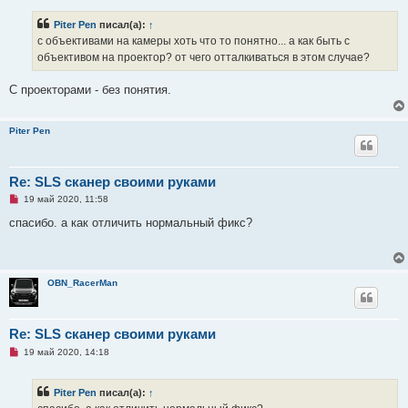
Piter Pen
писал(а):
↑
с объективами на камеры хоть что то понятно... а как быть с
объективом на проектор? от чего отталкиваться в этом случае?
С проекторами - без понятия.
Piter Pen
Re: SLS сканер своими руками
Н
19 май 2020, 11:58
е
п
спасибо. а как отличить нормальный фикс?
р
о
ч
и
т
OBN_RacerMan
а
н
н
о
е
Re: SLS сканер своими руками
с
Н
о
19 май 2020, 14:18
е
о
п
б
р
щ
Piter Pen
писал(а):
↑
о
е
ч
н