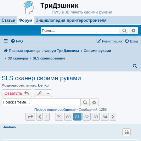
Статьи
Форум
Энциклопедия принтеростроителя
Поиск
Ра
FAQ
Регистрация
Вход
Главная страница
Форум ТриДэшника
Своими руками
3D сканеры
SLS сканирование
П
о
SLS сканер своими руками
и
Модераторы:
jamoro
,
DenKor
с
Ответить
к
Поиск
Расширенный поиск
Первое новое сообщение
• Сообщений: 1256
Страница
81
из
84
1
79
80
81
82
83
84
Пред.
След.
…
Jordano