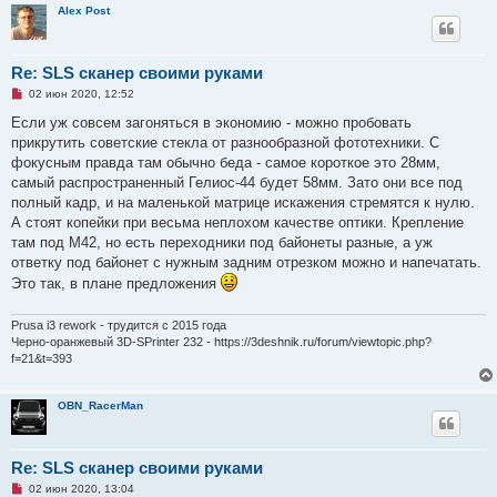
Alex Post
Re: SLS сканер своими руками
Н
02 июн 2020, 12:52
е
п
Если уж совсем загоняться в экономию - можно пробовать
р
прикрутить советские стекла от разнообразной фототехники. С
о
ч
фокусным правда там обычно беда - самое короткое это 28мм,
и
самый распространенный Гелиос-44 будет 58мм. Зато они все под
т
а
полный кадр, и на маленькой матрице искажения стремятся к нулю.
н
А стоят копейки при весьма неплохом качестве оптики. Крепление
н
о
там под М42, но есть переходники под байонеты разные, а уж
е
ответку под байонет с нужным задним отрезком можно и напечатать.
с
о
Это так, в плане предложения
о
б
щ
Prusa i3 rework - трудится с 2015 года
е
Черно-оранжевый 3D-SPrinter 232 - https://3deshnik.ru/forum/viewtopic.php?
н
f=21&t=393
и
е
OBN_RacerMan
Re: SLS сканер своими руками
Н
02 июн 2020, 13:04