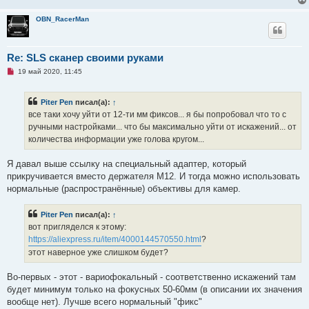
OBN_RacerMan
Re: SLS сканер своими руками
Н
19 май 2020, 11:45
е
п
р
Piter Pen
писал(а):
↑
о
ч
все таки хочу уйти от 12-ти мм фиксов... я бы попробовал что то с
и
ручными настройками... что бы максимально уйти от искажений... от
т
а
количества информации уже голова кругом...
н
н
о
Я давал выше ссылку на специальный адаптер, который
е
прикручивается вместо держателя М12. И тогда можно использовать
с
о
нормальные (распространённые) объективы для камер.
о
б
щ
Piter Pen
писал(а):
↑
е
вот пригляделся к этому:
н
и
https://aliexpress.ru/item/4000144570550.html
?
е
этот наверное уже слишком будет?
Во-первых - этот - вариофокальный - соответственно искажений там
будет минимум только на фокусных 50-60мм (в описании их значения
вообще нет). Лучше всего нормальный "фикс"