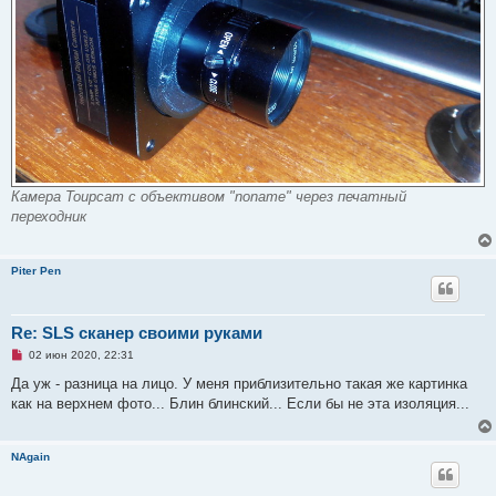
Камера Toupcam с объективом "noname" через печатный
переходник
Piter Pen
Re: SLS сканер своими руками
Н
02 июн 2020, 22:31
е
п
Да уж - разница на лицо. У меня приблизительно такая же картинка
р
как на верхнем фото... Блин блинский... Если бы не эта изоляция...
о
ч
и
т
NAgain
а
н
н