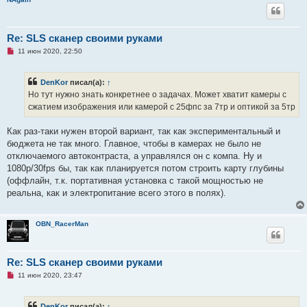
Re: SLS сканер своими руками
Н
11 июн 2020, 22:50
е
п
р
DenKor
писал(а):
↑
о
ч
Но тут нужно знать конкретнее о задачах. Может хватит камеры с
и
сжатием изображения или камерой с 25фпс за 7тр и оптикой за 5тр
т
а
н
Как раз-таки нужен второй вариант, так как экспериментальный и
н
о
бюджета не так много. Главное, чтобы в камерах не было не
е
отключаемого автоконтраста, а управлялся он с компа. Ну и
с
о
1080p/30fps бы, так как планируется потом строить карту глубины
о
(оффлайн, т.к. портативная установка с такой мощностью не
б
щ
реальна, как и электропитание всего этого в полях).
е
н
и
е
OBN_RacerMan
Re: SLS сканер своими руками
Н
11 июн 2020, 23:47
е
п
р
DenKor
писал(а):
↑