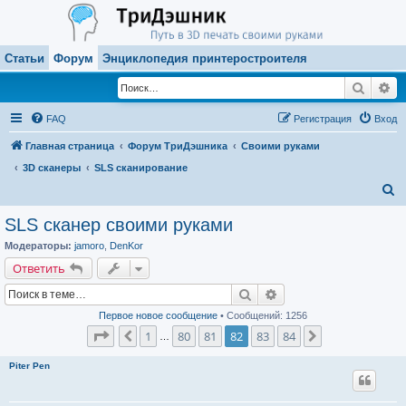
Статьи
Форум
Энциклопедия принтеростроителя
Поиск
Ра
FAQ
Регистрация
Вход
Главная страница
Форум ТриДэшника
Своими руками
3D сканеры
SLS сканирование
П
о
SLS сканер своими руками
и
Модераторы:
jamoro
,
DenKor
с
Ответить
к
Поиск
Расширенный поиск
Первое новое сообщение
• Сообщений: 1256
Страница
82
из
84
1
80
81
82
83
84
Пред.
След.
…
Piter Pen