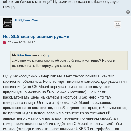
о
объектив ближе к матрице? Ну если использовать безкорпусную
е
камеру...
с
о
о
б
OBN_RacerMan
щ
е
н
и
Re: SLS сканер своими руками
е
Н
05 июл 2020, 14:23
е
п
р
Piter Pen
писал(а):
↑
о
ч
...Можно же расположить объектив ближе к матрице? Ну если
и
использовать безкорпусную камеру...
т
а
н
Ну, у безкорпусных камер как бы и нет такого понятия, как тип
н
о
крепления объектива. Речь-то идёт именно о камерах, где указан тип
е
крепления (и на CS-Mount корпусах физически не получится
с
о
придвинуть объектив на 5мм ближе к матрице). Но и если
о
рассматривать цены на камеры в корпусе и без него - то там
б
щ
мизерная разница. Опять же - формат CS-Mount, в основном,
е
применяется на камерах видеонаблюдения (которые, в большинстве,
н
и
не пригодны для использования в сканере из-за требований
е
аппаратного сжатия сигнала для передачи по линиям связи), а у
камер промышленных обычно идёт тип C-Mount, и сигнал идёт без
сжатия (отсюда и желательное наличие USB3.0 интерфейса - он