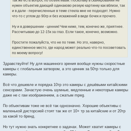
Так же есть вопрос по объективам. Поскольку в сканировании не
нужен объектив дающий одинаково резкую картинку как вблизи, так
и в дали - перечисленные в теме стекла мне не подходят. Нужно
что-то с углом до 90гр и без искажений в виде бочек и прочего.
Ну и в довершении - ценник! Чем ниже, тем, конечно же, приятнее.
Рассчитываю до 12-15к за глаз. Если такое, конечно, возможно.
Простите пожалуйста, что не по теме. Но это, наверно,
единственное место, где народ может реально что-то посоветовать
по моему вопросу!
Здравствуйте! Ну для машинного зрения вообще нужны скоростные
камеры с глобальным затвором, а это ценник за 50тр только для
камеры.
Всё что дешевле и порядка 10тр это камеры с дешёвыми китайскими
сенсорами. Зачастую очень шумные, медленные и некоторые камеры
даже не с raw изображением, а сжатым mpeg.
По объективам тоже не всё так однозначно. Хорошие объективы с
маленькой дисторсией стоят так же от 10+ тр за китайские и от 20тр
за какой то бренд.
Но тут нужно знать конкретнее о задачах. Может хватит камеры с