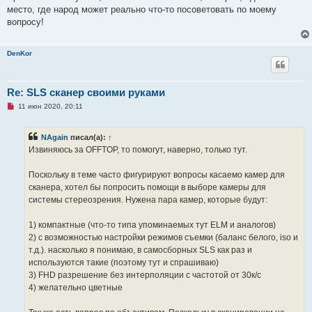
место, где народ может реально что-то посоветовать по моему
вопросу!
DenKor
Re: SLS сканер своими руками
Н
11 июн 2020, 20:11
е
п
р
NAgain
писал(а):
↑
о
ч
Извиняюсь за OFFTOP, то помогут, наверно, только тут.
и
т
а
Поскольку в теме часто фигурируют вопросы касаемо камер для
н
сканера, хотел бы попросить помощи в выборе камеры для
н
о
системы стереозрения. Нужена пара камер, которые будут:
е
с
о
1) компактные (что-то типа упоминаемых тут ELM и аналогов)
о
2) с возможностью настройки режимов съемки (баланс белого, iso и
б
щ
т.д.). насколько я понимаю, в самосборных SLS как раз и
е
используются такие (поэтому тут и спрашиваю)
н
и
3) FHD разрешение без интерполяции с частотой от 30к/с
е
4) желательно цветные