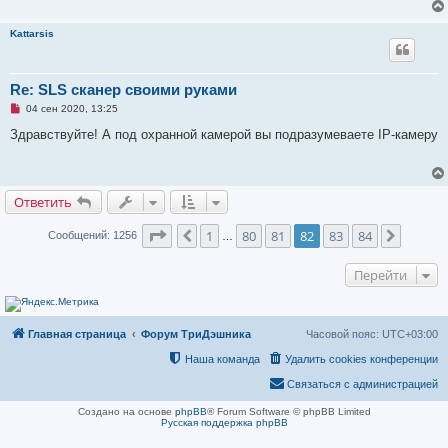
Kattarsis
Re: SLS сканер своими руками
Н
04 сен 2020, 13:25
е
п
Здравствуйте! А под охранной камерой вы подразумеваете IP-камеру
р
о
ч
и
т
Ответить
а
н
н
Страница
82
из
84
1
80
81
82
83
84
Пред.
След.
Сообщений: 1256
…
о
е
с
Перейти
о
о
б
щ
е
Главная страница
Форум ТриДэшника
Часовой пояс:
UTC+03:00
н
и
Наша команда
Удалить cookies конференции
е
Связаться с администрацией
Создано на основе
phpBB
® Forum Software © phpBB Limited
Русская поддержка phpBB