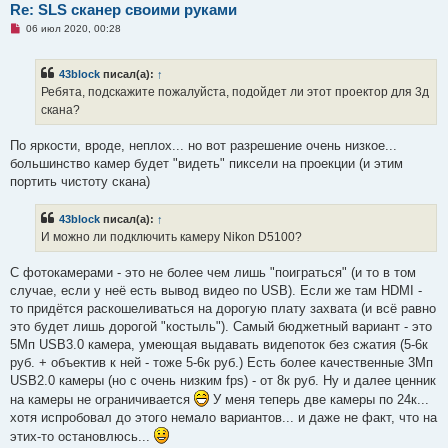
Re: SLS сканер своими руками
е
н
Н
06 июл 2020, 00:28
и
е
е
п
р
43block
писал(а):
↑
о
ч
Ребята, подскажите пожалуйста, подойдет ли этот проектор для 3д
и
скана?
т
а
н
По яркости, вроде, неплох... но вот разрешение очень низкое...
н
о
большинство камер будет "видеть" пиксели на проекции (и этим
е
портить чистоту скана)
с
о
о
43block
писал(а):
↑
б
щ
И можно ли подключить камеру Nikon D5100?
е
н
и
С фотокамерами - это не более чем лишь "поиграться" (и то в том
е
случае, если у неё есть вывод видео по USB). Если же там HDMI -
то придётся раскошеливаться на дорогую плату захвата (и всё равно
это будет лишь дорогой "костыль"). Самый бюджетный вариант - это
5Мп USB3.0 камера, умеющая выдавать видепоток без сжатия (5-6к
руб. + объектив к ней - тоже 5-6к руб.) Есть более качественные 3Мп
USB2.0 камеры (но с очень низким fps) - от 8к руб. Ну и далее ценник
на камеры не ограничивается
У меня теперь две камеры по 24к...
хотя испробовал до этого немало вариантов... и даже не факт, что на
этих-то остановлюсь...