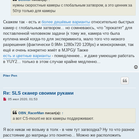
о
ч
нужны скоростные камеры с глобальным затвором, а это ценник за
и
50тр только для камеры
т
а
н
Скажем так - есть и
более дешёвые варианты
относительно быстрых
н
о
камер с глобальным затвором... но сомневаюсь, что "прокатят" для
е
поставленной человеком задачи (к тому же, камера что была
с
о
куплена мной когда-то для эксперимента, мало того что низкого
о
разрешения (фактически 0.9Мп 1280х720 120fps) и монохромная, так
б
щ
ещё и очень конкретно жмёт в MJPG)/ Также
е
есть и цветные варианты
- помедленнее... и даже умеющие работать
н
и
в YUY2... только в этом случае крайне медленно...
е
Piter Pen
Re: SLS сканер своими руками
Н
05 июл 2020, 01:53
е
п
р
OBN_RacerMan
писал(а):
↑
о
ч
а вот CS-mount не все камеры поддерживают.
и
т
а
Я все никак не возьму в толк - в чем тут загвоздка? Ну то что разное
н
расстояние до матрицы это понятно... Можно же расположить
н