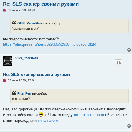
Re: SLS сканер своими руками
Н
02 июн 2020, 14:41
е
п
р
OBN_RacerMan
писал(а):
↑
о
ч
"мышиный глаз"
и
т
а
вы подразумеваете вот такие?:
н
https://aliexpress.ru/item/32988552938. ... 6676yiBl1M
н
о
е
с
OBN_RacerMan
о
о
б
щ
е
Re: SLS сканер своими руками
н
Н
02 июн 2020, 17:04
и
е
е
п
р
Piter Pen
писал(а):
↑
о
ч
вот такие?
и
т
а
Нет, это дорогие (а мы про сверх-экономичный вариант в последних
н
строках обсуждали
). Я имел ввиду
вот такого плана
объективы и
н
о
к ним переходники
типа такого
е
с
о