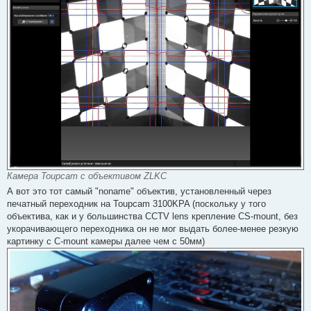
Камера Toupcam с объективом ZLKC
А вот это тот самый "noname" объектив, установленный через
печатный переходник на Toupcam 3100KPA (поскольку у того
объектива, как и у большинства CCTV lens крепление CS-mount, без
укорачивающего переходника он не мог выдать более-менее резкую
картинку с C-mount камеры далее чем с 50мм)