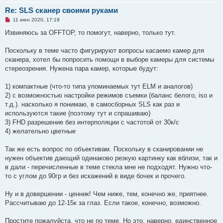
о
е
Re: SLS сканер своими руками
с
Н
о
11 июн 2020, 17:19
е
о
п
б
Извиняюсь за OFFTOP, то помогут, наверно, только тут.
р
щ
о
е
ч
н
Поскольку в теме часто фигурируют вопросы касаемо камер для
и
и
сканера, хотел бы попросить помощи в выборе камеры для системы
т
е
а
стереозрения. Нужена пара камер, которые будут:
н
н
о
1) компактные (что-то типа упоминаемых тут ELM и аналогов)
е
2) с возможностью настройки режимов съемки (баланс белого, iso и
с
о
т.д.). насколько я понимаю, в самосборных SLS как раз и
о
используются такие (поэтому тут и спрашиваю)
б
щ
3) FHD разрешение без интерполяции с частотой от 30к/с
е
4) желательно цветные
н
и
е
Так же есть вопрос по объективам. Поскольку в сканировании не
нужен объектив дающий одинаково резкую картинку как вблизи, так и
в дали - перечисленные в теме стекла мне не подходят. Нужно что-
то с углом до 90гр и без искажений в виде бочек и прочего.
Ну и в довершении - ценник! Чем ниже, тем, конечно же, приятнее.
Рассчитываю до 12-15к за глаз. Если такое, конечно, возможно.
Простите пожалуйста, что не по теме. Но это, наверно, единственное