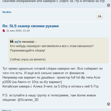
сжатием изображения или камерой с 25фпс за 7тр и оптикой за 5тр
DenKor
Re: SLS сканер своими руками
Н
11 июн 2020, 21:16
е
п
р
pg7p
писал(а):
↑
о
ч
Кто нибудь сканирует автомобили и все с этим связанное?
и
Порекомендуйте сборку!
т
а
н
Сейчас учусь на кинекте)
н
о
е
Тут прямо идеально готовой сборки наверно нет. Все собирают из
с
о
того что есть. И ещё всё сильно зависит от финансов.
о
Например как вариант из дешёвых: проектор full hd dlp типа Acer
б
щ
p1500 (на Авито от 10тр за б/у вариант)
е
Китайская камера с Алика 3+мпх за 5-10тр и оптика к ней 5-7тр.
н
и
е
P.S. вступайте в нашу группу в телеграмме, там более живое
общение: @Scanner_3D
NAgain