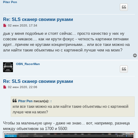
о
Piter Pen
б
щ
е
н
Re: SLS сканер своими руками
и
е
Н
02 июн 2020, 17:34
е
п
дык у меня подобные и стоят сейчас... просто качество у них ну
р
совсем никакое.... как ни крути фокус - четкость картинки пятнами
о
ч
идет...причем не кругами концентричными... или все таки можно на
и
али найти такие объективы но с картинкой лучше чем на моих?
т
а
н
н
OBN_RacerMan
о
е
с
о
Re: SLS сканер своими руками
о
б
Н
02 июн 2020, 22:06
щ
е
е
п
н
р
и
Piter Pen
писал(а):
↑
о
е
ч
или все таки можно на али найти такие объективы но с картинкой
и
лучше чем на моих?
т
а
н
Чтобы за маленькую цену - даже не знаю... вот, например, разница
н
о
между объективом за 1700 и 5500:
е
с