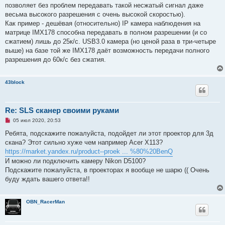
позволяет без проблем передавать такой несжатый сигнал даже
весьма высокого разрешения с очень высокой скоростью).
Как пример - дешёвая (относительно) IP камера наблюдения на
матрице IMX178 способна передавать в полном разрешении (и со
сжатием) лишь до 25к/с. USB3.0 камера (но ценой раза в три-четыре
выше) на базе той же IMX178 даёт возможность передачи полного
разрешения до 60к/с без сжатия.
43block
Re: SLS сканер своими руками
Н
05 июл 2020, 20:53
е
п
Ребята, подскажите пожалуйста, подойдет ли этот проектор для 3д
р
скана? Этот сильно хуже чем например Acer X113?
о
ч
https://market.yandex.ru/product--proek ... %80%20BenQ
и
И можно ли подключить камеру Nikon D5100?
т
а
Подскажите пожалуйста, в проекторах я вообще не шарю (( Очень
н
буду ждать вашего ответа!!
н
о
е
с
OBN_RacerMan
о
о
б
щ