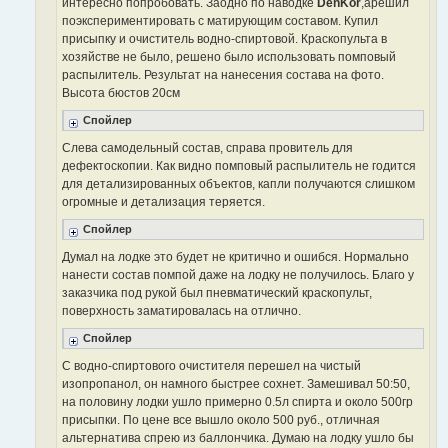
интересно попробовать. Заодно по наводке
DenKor
,aрешил
е
поэкспериментировать с матирующим составом. Купил
с
о
присыпку и очиститель водно-спиртовой. Краскопульта в
о
хозяйстве не было, решено было использовать помповый
б
щ
распылитель. Результат на нанесения состава на фото.
е
Высота бюстов 20см
н
и
е
Спойлер
Слева самодельный состав, справа провитель для
дефектоскопии. Как видно помповый распылитель не годится
для детализированных объектов, капли получаются слишком
огромные и детализация теряется.
Спойлер
Думал на лодке это будет не критично и ошибся. Нормально
нанести состав помпой даже на лодку не получилось. Благо у
заказчика под рукой был пневматический краскопульт,
поверхность заматировалась на отлично.
Спойлер
С водно-спиртового очистителя перешел на чистый
изопропанол, он намного быстрее сохнет. Замешивал 50:50,
на половину лодки ушло примерно 0.5л спирта и около 500гр
присыпки. По цене все вышло около 500 руб., отличная
альтернатива спрею из баллончика. Думаю на лодку ушло бы