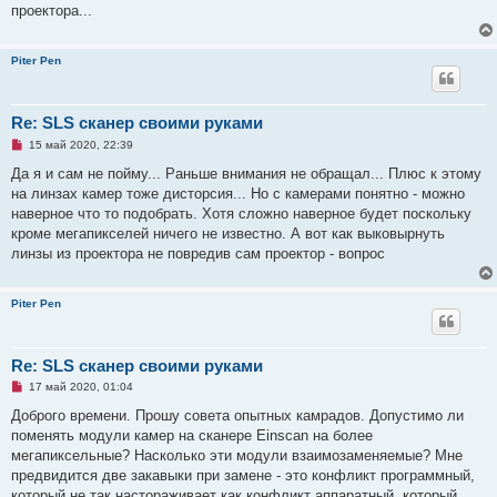
о
проектора...
б
щ
е
н
Piter Pen
и
е
Re: SLS сканер своими руками
Н
15 май 2020, 22:39
е
п
Да я и сам не пойму... Раньше внимания не обращал... Плюс к этому
р
на линзах камер тоже дисторсия... Но с камерами понятно - можно
о
ч
наверное что то подобрать. Хотя сложно наверное будет поскольку
и
кроме мегапикселей ничего не известно. А вот как выковырнуть
т
а
линзы из проектора не повредив сам проектор - вопрос
н
н
о
Piter Pen
е
с
о
о
б
Re: SLS сканер своими руками
щ
е
Н
17 май 2020, 01:04
н
е
и
п
Доброго времени. Прошу совета опытных камрадов. Допустимо ли
е
р
поменять модули камер на сканере Einscan на более
о
ч
мегапиксельные? Насколько эти модули взаимозаменяемые? Мне
и
предвидится две закавыки при замене - это конфликт программный,
т
а
который не так настораживает как конфликт аппаратный, который