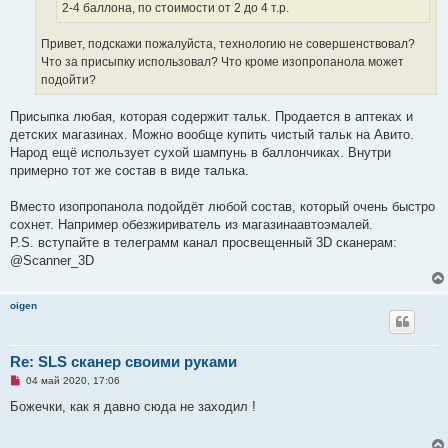
2-4 баллона, по стоимости от 2 до 4 т.р.
Привет, подскажи пожалуйста, технологию не совершенствовал?
Что за присыпку использовал? Что кроме изопропанола может
подойти?
Присыпка любая, которая содержит тальк. Продается в аптеках и
детских магазинах. Можно вообще купить чистый тальк на Авито.
Народ ещё использует сухой шампунь в баллончиках. Внутри
примерно тот же состав в виде талька.
Вместо изопропанола подойдёт любой состав, который очень быстро
сохнет. Например обезжириватель из магазинаавтоэмалей.
P.S. вступайте в телеграмм канал просвещенный 3D сканерам:
@Scanner_3D
oigen
Re: SLS сканер своими руками
Н
04 май 2020, 17:06
е
п
Божечки, как я давно сюда не заходил !
р
о
ч