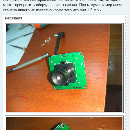
н
может привратить оборудование в кирпич. Про модули камер моего
н
о
сканера ничего не известно кроме того что они 1.3 Mpix.
е
с
ВЛОЖЕНИЯ
о
о
б
щ
е
н
и
е