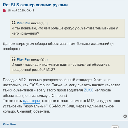
с
Re: SLS сканер своими руками
о
о
Н
18 май 2020, 09:43
б
е
щ
п
е
р
Piter Pen
писал(а):
↑
н
о
и
ч
Я так понимаю, что чем больше фокус у объектива тем меньше у
е
и
него искажения?
т
а
н
Да чем шире угол обзора объектива - тем больше искажений (и
н
о
наоборот).
е
с
о
Piter Pen
писал(а):
↑
о
И ещё - навряд ли получится найти нормальный объектив с
б
щ
посадочной резьбой М12?
е
н
и
Посадка М12 - весьма распространённый стандарт. Хотя и не
е
настолько, как C/CS-mount. Также не могу сказать насчёт качества
таких объективов - вот у этого производителя
ZLKC
неплохие
объективы (но я использую C-mount)
Также есть
адаптеры
, которые ставятся вместо М12, и туда можно
установить "нормальный" CS-Mount (или, через удлинительное
кольцо, C-mount) объектив.
Piter Pen