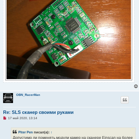
OBN_RacerMan
Re: SLS сканер своими руками
Н
17 май 2020, 13:14
е
п
р
Piter Pen
писал(а):
↑
о
ч
Допустимо ли поменять модули камер на сканере Einscan на более