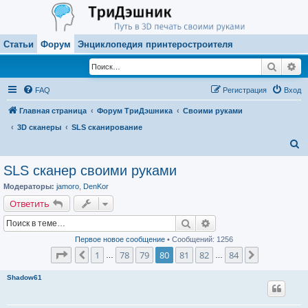
Статьи
Форум
Энциклопедия принтеростроителя
Поиск
Ра
FAQ
Регистрация
Вход
Главная страница
Форум ТриДэшника
Своими руками
3D сканеры
SLS сканирование
П
о
SLS сканер своими руками
и
Модераторы:
jamoro
,
DenKor
с
Ответить
к
Поиск
Расширенный поиск
Первое новое сообщение
• Сообщений: 1256
Страница
80
из
84
1
78
79
80
81
82
84
Пред.
След.
…
…
Shadow61