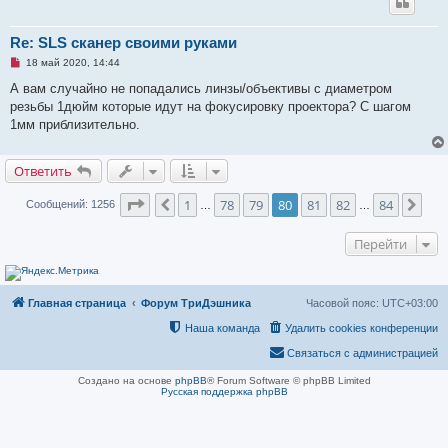
Re: SLS сканер своими руками
Н
18 май 2020, 14:44
е
п
А вам случайно не попадались линзы/объективы с диаметром
р
резьбы 1дюйм которые идут на фокусировку проектора? С шагом
о
ч
1мм приблизительно.
и
т
а
Ответить
н
н
о
Страница
80
из
84
1
78
79
80
81
82
84
Пред.
Сле
Сообщений: 1256
…
…
е
с
о
Перейти
о
б
щ
е
н
и
Главная страница
Форум ТриДэшника
Часовой пояс:
UTC+03:00
е
Наша команда
Удалить cookies конференции
Связаться с администрацией
Создано на основе
phpBB
® Forum Software © phpBB Limited
Русская поддержка phpBB