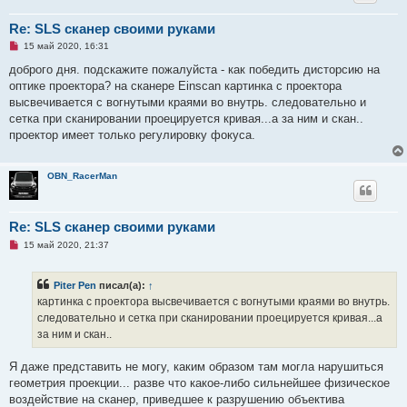
Re: SLS сканер своими руками
Н
15 май 2020, 16:31
е
п
доброго дня. подскажите пожалуйста - как победить дисторсию на
р
оптике проектора? на сканере Einscan картинка с проектора
о
ч
высвечивается с вогнутыми краями во внутрь. следовательно и
и
сетка при сканировании проецируется кривая...а за ним и скан..
т
а
проектор имеет только регулировку фокуса.
н
н
о
е
OBN_RacerMan
с
о
о
б
Re: SLS сканер своими руками
щ
е
Н
15 май 2020, 21:37
н
е
и
п
е
р
Piter Pen
писал(а):
↑
о
ч
картинка с проектора высвечивается с вогнутыми краями во внутрь.
и
следовательно и сетка при сканировании проецируется кривая...а
т
а
за ним и скан..
н
н
о
Я даже представить не могу, каким образом там могла нарушиться
е
геометрия проекции... разве что какое-либо сильнейшее физическое
с
о
воздействие на сканер, приведшее к разрушению объектива