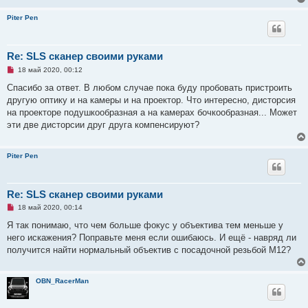
Piter Pen
Re: SLS сканер своими руками
Н
18 май 2020, 00:12
е
п
Спасибо за ответ. В любом случае пока буду пробовать пристроить
р
другую оптику и на камеры и на проектор. Что интересно, дисторсия
о
ч
на проекторе подушкообразная а на камерах бочкообразная... Может
и
эти две дисторсии друг друга компенсируют?
т
а
н
н
Piter Pen
о
е
с
о
Re: SLS сканер своими руками
о
б
Н
18 май 2020, 00:14
щ
е
е
п
Я так понимаю, что чем больше фокус у объектива тем меньше у
н
р
и
него искажения? Поправьте меня если ошибаюсь. И ещё - навряд ли
о
е
ч
получится найти нормальный объектив с посадочной резьбой М12?
и
т
а
н
OBN_RacerMan
н
о
е