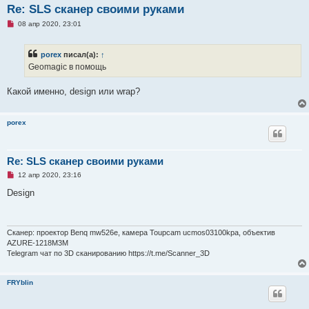
Re: SLS сканер своими руками
Н
08 апр 2020, 23:01
е
п
р
porex
писал(а):
↑
о
ч
Geomagic в помощь
и
т
а
Какой именно, design или wrap?
н
н
о
е
porex
с
о
о
б
Re: SLS сканер своими руками
щ
е
Н
12 апр 2020, 23:16
н
е
и
п
Design
е
р
о
ч
и
т
Сканер: проектор Benq mw526e, камера Toupcam ucmos03100kpa, объектив
а
AZURE-1218M3M
н
Telegram чат по 3D сканированию https://t.me/Scanner_3D
н
о
е
с
FRYblin
о
о
б