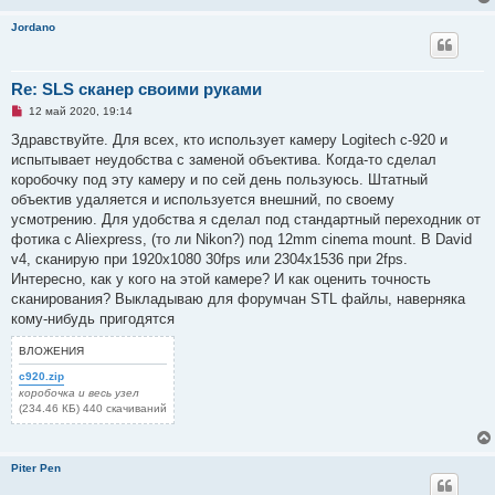
и
т
Jordano
а
н
н
о
е
Re: SLS сканер своими руками
с
Н
о
12 май 2020, 19:14
е
о
п
б
Здравствуйте. Для всех, кто использует камеру Logitech c-920 и
р
щ
испытывает неудобства с заменой объектива. Когда-то сделал
о
е
ч
н
коробочку под эту камеру и по сей день пользуюсь. Штатный
и
и
объектив удаляется и используется внешний, по своему
т
е
а
усмотрению. Для удобства я сделал под стандартный переходник от
н
фотика c Aliexpress, (то ли Nikon?) под 12mm cinema mount. В David
н
о
v4, сканирую при 1920x1080 30fps или 2304х1536 при 2fps.
е
Интересно, как у кого на этой камере? И как оценить точность
с
о
сканирования? Выкладываю для форумчан STL файлы, наверняка
о
кому-нибудь пригодятся
б
щ
е
ВЛОЖЕНИЯ
н
и
c920.zip
е
коробочка и весь узел
(234.46 КБ) 440 скачиваний
Piter Pen