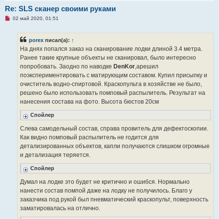
щ
Re: SLS сканер своими руками
е
н
Н
02 май 2020, 01:51
и
е
е
п
р
porex
писал(а):
↑
о
ч
На днях попался заказ на сканирование лодки длиной 3.4 метра.
и
Ранее такие крупные объекты не сканировал, было интересно
т
а
попробовать. Заодно по наводке
DenKor
,aрешил
н
поэкспериментировать с матирующим составом. Купил присыпку и
н
о
очиститель водно-спиртовой. Краскопульта в хозяйстве не было,
е
решено было использовать помповый распылитель. Результат на
с
о
нанесения состава на фото. Высота бюстов 20см
о
б
Спойлер
щ
е
Слева самодельный состав, справа провитель для дефектоскопии.
н
и
Как видно помповый распылитель не годится для
е
детализированных объектов, капли получаются слишком огромные
и детализация теряется.
Спойлер
Думал на лодке это будет не критично и ошибся. Нормально
нанести состав помпой даже на лодку не получилось. Благо у
заказчика под рукой был пневматический краскопульт, поверхность
заматировалась на отлично.