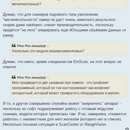
и
мегапиксельные?
т
а
н
Думаю, что для сканеров подобного типа увеличение
н
о
"мегапиксельности" камер не даст очень заметного результата -
е
скорее даже наоборот, снизит производительность, поскольку
с
о
придётся "на лету" оперировать ещё бОльшими объёмами данных от
о
камер.
б
щ
е
Piter Pen
писал(а):
↑
н
и
Насколько эти модули взаимозаменяемые?
е
Думаю, что никто, кроме специалистов EinScan, на этот вопрос не
ответит.
Piter Pen
писал(а):
↑
Мне предвидится две закавыки при замене - это конфликт
программный, который не так настораживает как конфликт
аппаратный, который может привратить оборудование в кирпич.
И то, и другое совершенно спокойно может "окирпичить" аппарат -
поскольку их софт подразумевает работу с готовым модулем
сканера, модели которых прописаны там. И он, наверняка, откажется
работать с неизвестным для него железом (которого нет в списке).
Несколько похожая ситуация в ScanCenter от RangeVision.