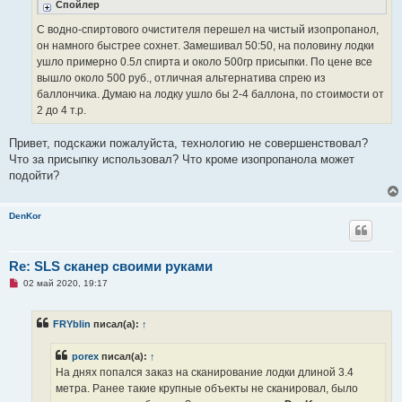
Спойлер
С водно-спиртового очистителя перешел на чистый изопропанол,
он намного быстрее сохнет. Замешивал 50:50, на половину лодки
ушло примерно 0.5л спирта и около 500гр присыпки. По цене все
вышло около 500 руб., отличная альтернатива спрею из
баллончика. Думаю на лодку ушло бы 2-4 баллона, по стоимости от
2 до 4 т.р.
Привет, подскажи пожалуйста, технологию не совершенствовал?
Что за присыпку использовал? Что кроме изопропанола может
подойти?
DenKor
Re: SLS сканер своими руками
Н
02 май 2020, 19:17
е
п
р
FRYblin
писал(а):
↑
о
ч
и
porex
писал(а):
↑
т
а
На днях попался заказ на сканирование лодки длиной 3.4
н
метра. Ранее такие крупные объекты не сканировал, было
н
о