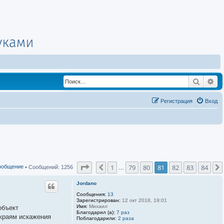
Поиск
Ра
Регистрация
Вход
Страница
81
из
84
1
79
80
81
82
83
84
Пред.
ообщение
• Сообщений: 1256
…
Jordano
Сообщения:
13
Зарегистрирован:
12 окт 2018, 19:01
Имя:
Михаил
объект
Благодарил (а):
7 раз
 краям искажения
Поблагодарили:
2 раза