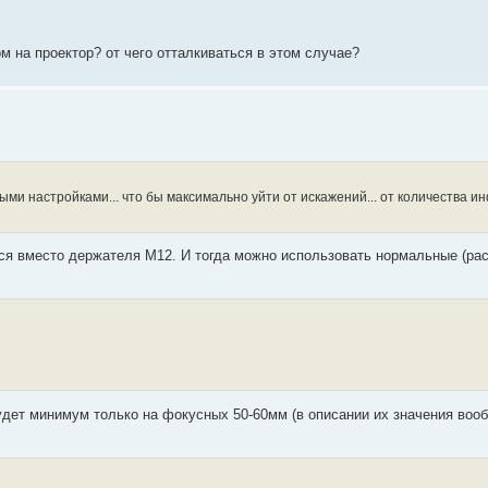
ом на проектор? от чего отталкиваться в этом случае?
учными настройками... что бы максимально уйти от искажений... от количества 
ся вместо держателя М12. И тогда можно использовать нормальные (ра
будет минимум только на фокусных 50-60мм (в описании их значения воо