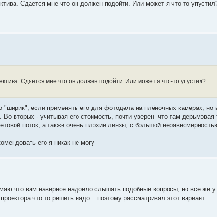
ктива. Сдается мне что он должен подойти. Или может я что-то упустил
ктива. Сдается мне что он должен подойти. Или может я что-то упустил?
то "ширик", если применять его для фотодела на плёночных камерах, но
. Во вторых - учитывая его стоимость, почти уверен, что там дерьмовая
ветовой поток, а также очень плохие линзы, с большой неравномерность
комендовать его я никак не могу
онимаю что вам наверное надоело слышать подобные вопросы, но все же у
проектора что то решить надо... поэтому рассматривал этот вариант....