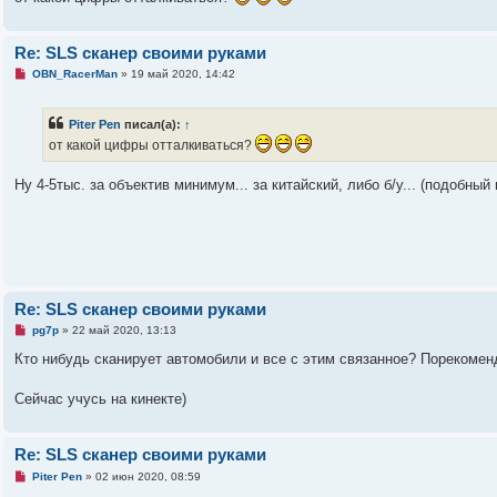
н
н
о
е
Re: SLS сканер своими руками
с
о
Н
OBN_RacerMan
»
19 май 2020, 14:42
о
е
б
п
щ
р
Piter Pen
писал(а):
↑
е
о
н
ч
от какой цифры отталкиваться?
и
и
е
т
а
Ну 4-5тыс. за объектив минимум... за китайский, либо б/у... (подобны
н
н
о
е
с
о
о
б
щ
Re: SLS сканер своими руками
е
н
Н
pg7p
»
22 май 2020, 13:13
и
е
е
п
Кто нибудь сканирует автомобили и все с этим связанное? Порекомен
р
о
ч
Сейчас учусь на кинекте)
и
т
а
н
Re: SLS сканер своими руками
н
Н
о
Piter Pen
»
02 июн 2020, 08:59
е
е