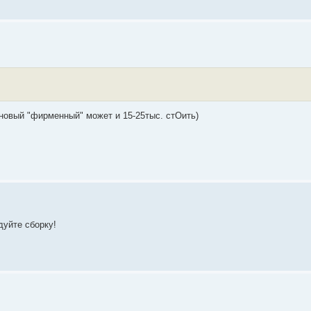
й новый "фирменный" может и 15-25тыс. стОить)
дуйте сборку!