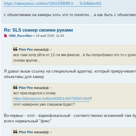
https://aliexpress.ru/item/1941438689.h ... 5c64bibmNJ
с объективами на камеры хоть что то понятно... а как быть с объектив
Re: SLS сканер своими руками
Н
OBN_RacerMan
»
19 май 2020, 11:45
е
п
р
Piter Pen
писал(а):
↑
о
ч
все таки хочу уйти от 12-ти мм фиксов... я бы попробовал что то с р
и
голова кругом...
т
а
н
Я давал выше ссылку на специальный адаптер, который прикручивает
н
о
объективы для камер.
е
с
о
Piter Pen
писал(а):
↑
о
вот пригляделся к этому:
б
щ
https://aliexpress.ru/item/4000144570550.html
?
е
этот наверное уже слишком будет?
н
и
е
Во-первых - этот - вариофокальный - соответственно искажений там 
всего нормальный "фикс"
Piter Pen
писал(а):
↑