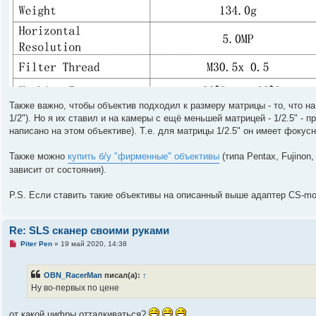
Также важно, чтобы объектив подходил к размеру матрицы - то, что на
1/2"). Но я их ставил и на камеры с ещё меньшей матрицей - 1/2.5" 
написано на этом объективе). Т.е. для матрицы 1/2.5" он имеет фокусн
Также можно
купить б/у "фирменные" объективы
(типа Pentax, Fujinon
зависит от состояния).
P.S. Если ставить такие объективы на описанный выше адаптер CS-m
Re: SLS сканер своими руками
Н
Piter Pen
»
19 май 2020, 14:38
е
п
р
OBN_RacerMan
писал(а):
↑
о
ч
Ну во-первых по цене
и
т
а
от какой цифры отталкиваться?