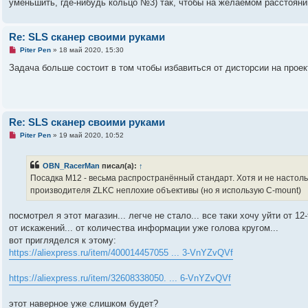
ч
уменьшить, где-нибудь кольцо №3) так, чтобы на желаемом расстояни
и
т
а
н
Re: SLS сканер своими руками
н
Н
о
Piter Pen
»
18 май 2020, 15:30
е
е
п
с
Задача больше состоит в том чтобы избавиться от дисторсии на проект
р
о
о
о
ч
б
и
щ
т
е
а
н
Re: SLS сканер своими руками
н
и
н
е
Н
Piter Pen
»
19 май 2020, 10:52
о
е
е
п
с
р
о
OBN_RacerMan
писал(а):
↑
о
о
ч
Посадка М12 - весьма распространённый стандарт. Хотя и не настолько,
б
и
щ
производителя ZLKC неплохие объективы (но я использую C-mount)
т
е
а
н
н
посмотрел я этот магазин... легче не стало... все таки хочу уйти от 
и
н
е
о
от искажений... от количества информации уже голова кругом...
е
вот пригляделся к этому:
с
о
https://aliexpress.ru/item/400014457055 ... 3-VnYZvQVf
о
б
щ
https://aliexpress.ru/item/32608338050. ... 6-VnYZvQVf
е
н
и
этот наверное уже слишком будет?
е