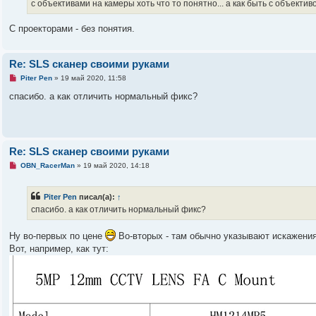
с объективами на камеры хоть что то понятно... а как быть с объектив
С проекторами - без понятия.
Re: SLS сканер своими руками
Н
Piter Pen
»
19 май 2020, 11:58
е
п
спасибо. а как отличить нормальный фикс?
р
о
ч
и
т
а
Re: SLS сканер своими руками
н
н
Н
OBN_RacerMan
»
19 май 2020, 14:18
о
е
е
п
с
р
о
Piter Pen
писал(а):
↑
о
о
ч
спасибо. а как отличить нормальный фикс?
б
и
щ
т
е
а
Ну во-первых по цене
Во-вторых - там обычно указывают искажения
н
н
и
Вот, например, как тут:
н
е
о
е
с
о
о
б
щ