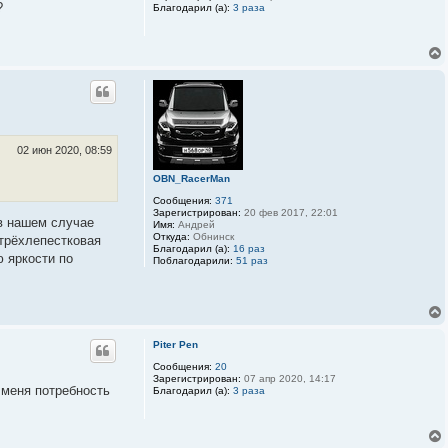
?
Благодарил (а):
3 раза
02 июн 2020, 08:59
OBN_RacerMan
Сообщения:
371
Зарегистрирован:
20 фев 2017, 22:01
 в нашем случае
Имя:
Андрей
Откуда:
Обнинск
 трёхлепестковая
Благодарил (а):
16 раз
ю яркости по
Поблагодарили:
51 раз
Piter Pen
Сообщения:
20
Зарегистрирован:
07 апр 2020, 14:17
 меня потребность
Благодарил (а):
3 раза