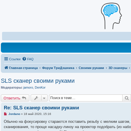
Ссылки
FAQ
Главная страница
Форум ТриДэшника
Своими руками
3D сканеры
SLS сканер своими руками
Модераторы:
jamoro
,
DenKor
Ответить
Re: SLS сканер своими руками
Н
Jordano
»
18 май 2020, 15:16
е
п
Обычно на фокусировку стараются поставить резьбу с мелким шагом, ч
р
сканирования, то проще насадку-линзу на проектор подобрать (из наб
о