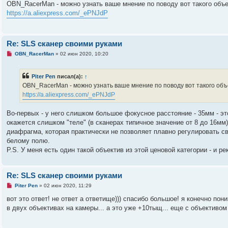
п
с
OBN_RacerMan - можно узнать ваше мнение по поводу вот такого объе
р
о
https://a.aliexpress.com/_ePNJdP
о
о
ч
б
и
щ
т
е
а
н
Re: SLS сканер своими руками
н
и
н
е
Н
OBN_RacerMan
»
02 июн 2020, 10:20
о
е
е
п
с
р
о
Piter Pen
писал(а):
↑
о
о
ч
OBN_RacerMan - можно узнать ваше мнение по поводу вот такого объе
б
и
щ
https://a.aliexpress.com/_ePNJdP
т
е
а
н
н
и
Во-первых - у него слишком большое фокусное расстояние - 35мм - э
н
е
о
окажется слишком "теле" (в сканерах типичное значение от 8 до 16мм)
е
диафрагма, которая практически не позволяет плавно регулировать с
с
о
белому полю.
о
P.S. У меня есть один такой объектив из этой ценовой категории - и ре
б
щ
е
н
Re: SLS сканер своими руками
и
е
Н
Piter Pen
»
02 июн 2020, 11:29
е
п
вот это ответ! не ответ а ответище))) спасибо большое! я конечно п
р
в двух объективах на камеры... а это уже +10тыщ... еще с объективом 
о
ч
и
т