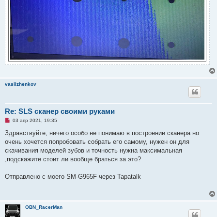
vasilzhenkov
Re: SLS сканер своими руками
Н
03 апр 2021, 19:35
е
п
Здравствуйте, ничего особо не понимаю в построении сканера но
р
очень хочется попробовать собрать его самому, нужен он для
о
ч
скачивания моделей зубов и точность нужна максимальная
и
,подскажите стоит ли вообще браться за это?
т
а
н
Отправлено с моего SM-G965F через Tapatalk
н
о
е
с
о
о
OBN_RacerMan
б