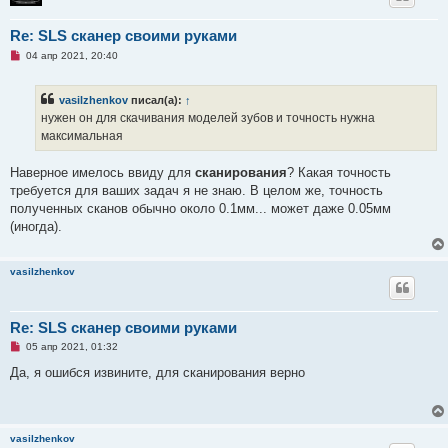
щ
е
н
Re: SLS сканер своими руками
и
е
Н
04 апр 2021, 20:40
е
п
р
vasilzhenkov
писал(а):
↑
о
ч
нужен он для скачивания моделей зубов и точность нужна
и
максимальная
т
а
н
Наверное имелось ввиду для
сканирования
? Какая точность
н
о
требуется для ваших задач я не знаю. В целом же, точность
е
полученных сканов обычно около 0.1мм... может даже 0.05мм
с
о
(иногда).
о
б
щ
е
vasilzhenkov
н
и
е
Re: SLS сканер своими руками
Н
05 апр 2021, 01:32
е
п
Да, я ошибся извините, для сканирования верно
р
о
ч
и
т
vasilzhenkov
а