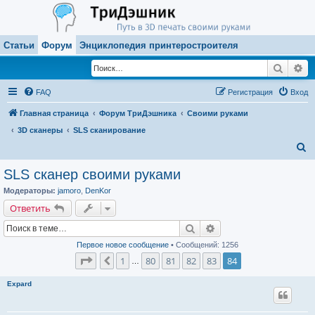
Статьи
Форум
Энциклопедия принтеростроителя
Поиск
Ра
FAQ
Регистрация
Вход
Главная страница
Форум ТриДэшника
Своими руками
3D сканеры
SLS сканирование
П
о
SLS сканер своими руками
и
Модераторы:
jamoro
,
DenKor
с
Ответить
к
Поиск
Расширенный поиск
Первое новое сообщение
• Сообщений: 1256
Страница
84
из
84
1
80
81
82
83
84
Пред.
…
Expard