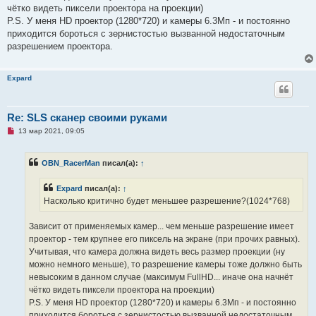
о
чётко видеть пиксели проектора на проекции)
б
щ
P.S. У меня HD проектор (1280*720) и камеры 6.3Мп - и постоянно
е
приходится бороться с зернистостью вызванной недостаточным
н
и
разрешением проектора.
е
Expard
Re: SLS сканер своими руками
Н
13 мар 2021, 09:05
е
п
р
OBN_RacerMan
писал(а):
↑
о
ч
и
Expard
писал(а):
↑
т
а
Насколько критично будет меньшее разрешение?(1024*768)
н
н
о
Зависит от применяемых камер... чем меньше разрешение имеет
е
проектор - тем крупнее его пиксель на экране (при прочих равных).
с
о
Учитывая, что камера должна видеть весь размер проекции (ну
о
можно немного меньше), то разрешение камеры тоже должно быть
б
щ
невысоким в данном случае (максимум FullHD... иначе она начнёт
е
чётко видеть пиксели проектора на проекции)
н
и
P.S. У меня HD проектор (1280*720) и камеры 6.3Мп - и постоянно
е
приходится бороться с зернистостью вызванной недостаточным