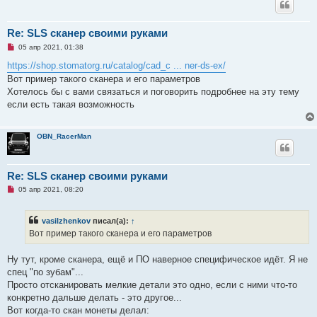
н
н
о
е
Re: SLS сканер своими руками
с
Н
о
05 апр 2021, 01:38
е
о
п
б
https://shop.stomatorg.ru/catalog/cad_c ... ner-ds-ex/
р
щ
Вот пример такого сканера и его параметров
о
е
ч
н
Хотелось бы с вами связаться и поговорить подробнее на эту тему
и
и
если есть такая возможность
т
е
а
н
н
OBN_RacerMan
о
е
с
о
Re: SLS сканер своими руками
о
б
Н
05 апр 2021, 08:20
щ
е
е
п
н
р
и
vasilzhenkov
писал(а):
↑
о
е
ч
Вот пример такого сканера и его параметров
и
т
а
Ну тут, кроме сканера, ещё и ПО наверное специфическое идёт. Я не
н
спец "по зубам"...
н
о
Просто отсканировать мелкие детали это одно, если с ними что-то
е
конкретно дальше делать - это другое...
с
о
Вот когда-то скан монеты делал:
о