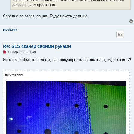
разрешением проектора.
Спасибо за ответ, понял! Буду искать дальше.
mechanik
Re: SLS сканер своими руками
Н
19 мар 2021, 01:48
е
п
Не могу победить полосы, расфокусировка не помогает, куда копать?
р
о
ч
и
ВЛОЖЕНИЯ
т
а
н
н
о
е
с
о
о
б
щ
е
н
и
е