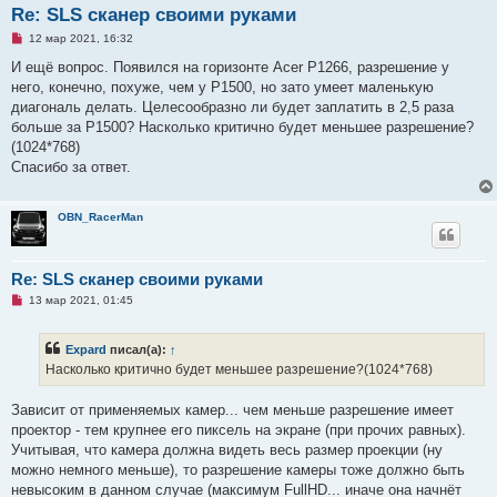
Re: SLS сканер своими руками
Н
12 мар 2021, 16:32
е
п
И ещё вопрос. Появился на горизонте Acer P1266, разрешение у
р
него, конечно, похуже, чем у P1500, но зато умеет маленькую
о
ч
диагональ делать. Целесообразно ли будет заплатить в 2,5 раза
и
больше за P1500? Насколько критично будет меньшее разрешение?
т
а
(1024*768)
н
Спасибо за ответ.
н
о
е
с
OBN_RacerMan
о
о
б
щ
Re: SLS сканер своими руками
е
н
Н
13 мар 2021, 01:45
и
е
е
п
р
Expard
писал(а):
↑
о
ч
Насколько критично будет меньшее разрешение?(1024*768)
и
т
а
Зависит от применяемых камер... чем меньше разрешение имеет
н
проектор - тем крупнее его пиксель на экране (при прочих равных).
н
о
Учитывая, что камера должна видеть весь размер проекции (ну
е
можно немного меньше), то разрешение камеры тоже должно быть
с
о
невысоким в данном случае (максимум FullHD... иначе она начнёт