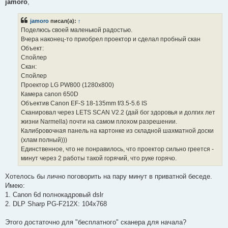
п
jamoro
,
р
о
ч
jamoro
писал(а):
↑
и
Поделюсь своей маленькой радостью.
т
а
Вчера наконец-то приобрел проектор и сделал пробный скан
н
Объект:
н
о
Спойлер
е
Скан:
с
о
Спойлер
о
Проектор LG PW800 (1280х800)
б
щ
Камера canon 650D
е
Объектив Canon EF-S 18-135mm f/3.5-5.6 IS
н
и
Сканировал через LETS SCAN V2.2 (дай бог здоровья и долгих лет
е
жизни Narmella) почти на самом плохом разрешении.
Калибровочная панель на картонке из складной шахматной доски
(хлам полный)))
Единственное, что не понравилось, что проектор сильно греется -
минут через 2 работы такой горячий, что руке горячо.
Хотелось бы лично поговорить на пару минут в приватной беседе.
Имею:
1. Canon 6d полнокадровый dslr
2. DLP Sharp PG-F212X: 104x768
Этого достаточно для "бесплатного" сканера для начала?