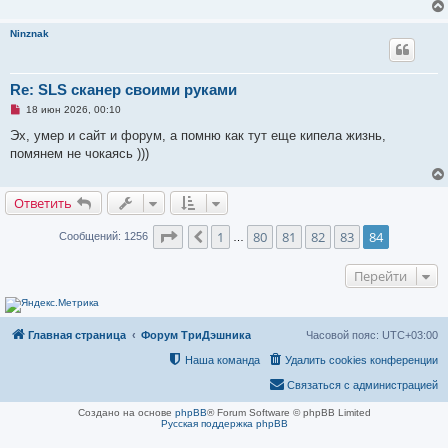
Ninznak
Re: SLS сканер своими руками
Н
18 июн 2026, 00:10
е
п
Эх, умер и сайт и форум, а помню как тут еще кипела жизнь,
р
помянем не чокаясь )))
о
ч
и
т
Ответить
а
н
н
Страница
84
из
84
1
80
81
82
83
84
Пред.
Сообщений: 1256
…
о
е
с
Перейти
о
о
б
щ
е
Главная страница
Форум ТриДэшника
Часовой пояс:
UTC+03:00
н
и
Наша команда
Удалить cookies конференции
е
Связаться с администрацией
Создано на основе
phpBB
® Forum Software © phpBB Limited
Русская поддержка phpBB