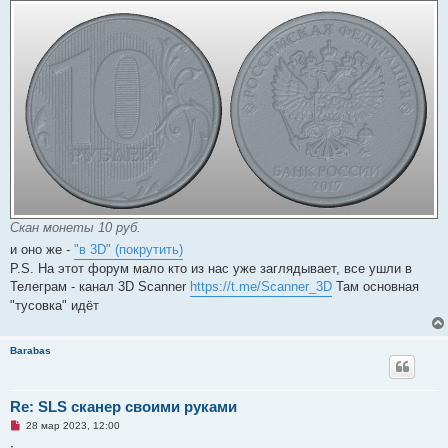
б
щ
е
н
и
е
Скан монеты 10 руб.
и оно же -
"в 3D" (покрутить)
P.S. На этот форум мало кто из нас уже заглядывает, все ушли в
Телеграм - канал 3D Scanner
https://t.me/Scanner_3D
Там основная
"тусовка" идёт
Barabas
Re: SLS сканер своими руками
Н
28 мар 2023, 12:00
е