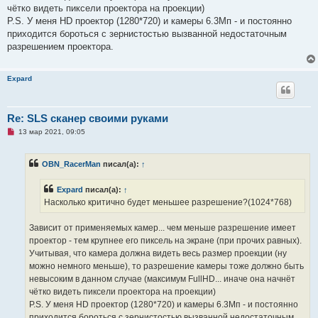
о
чётко видеть пиксели проектора на проекции)
б
щ
P.S. У меня HD проектор (1280*720) и камеры 6.3Мп - и постоянно
е
приходится бороться с зернистостью вызванной недостаточным
н
и
разрешением проектора.
е
Expard
Re: SLS сканер своими руками
Н
13 мар 2021, 09:05
е
п
р
OBN_RacerMan
писал(а):
↑
о
ч
и
Expard
писал(а):
↑
т
а
Насколько критично будет меньшее разрешение?(1024*768)
н
н
о
Зависит от применяемых камер... чем меньше разрешение имеет
е
проектор - тем крупнее его пиксель на экране (при прочих равных).
с
о
Учитывая, что камера должна видеть весь размер проекции (ну
о
можно немного меньше), то разрешение камеры тоже должно быть
б
щ
невысоким в данном случае (максимум FullHD... иначе она начнёт
е
чётко видеть пиксели проектора на проекции)
н
и
P.S. У меня HD проектор (1280*720) и камеры 6.3Мп - и постоянно
е
приходится бороться с зернистостью вызванной недостаточным