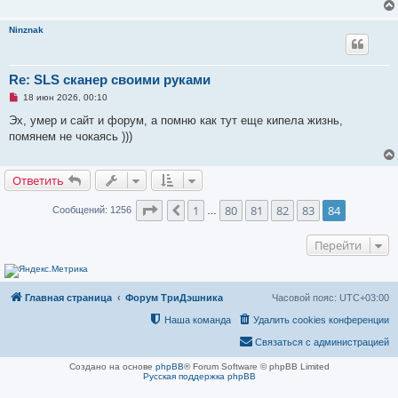
Ninznak
Re: SLS сканер своими руками
Н
18 июн 2026, 00:10
е
п
Эх, умер и сайт и форум, а помню как тут еще кипела жизнь,
р
помянем не чокаясь )))
о
ч
и
т
Ответить
а
н
н
Страница
84
из
84
1
80
81
82
83
84
Пред.
Сообщений: 1256
…
о
е
с
Перейти
о
о
б
щ
е
Главная страница
Форум ТриДэшника
Часовой пояс:
UTC+03:00
н
и
Наша команда
Удалить cookies конференции
е
Связаться с администрацией
Создано на основе
phpBB
® Forum Software © phpBB Limited
Русская поддержка phpBB