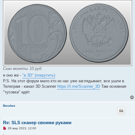
б
щ
е
н
и
е
Скан монеты 10 руб.
и оно же -
"в 3D" (покрутить)
P.S. На этот форум мало кто из нас уже заглядывает, все ушли в
Телеграм - канал 3D Scanner
https://t.me/Scanner_3D
Там основная
"тусовка" идёт
Barabas
Re: SLS сканер своими руками
Н
28 мар 2023, 12:00
е