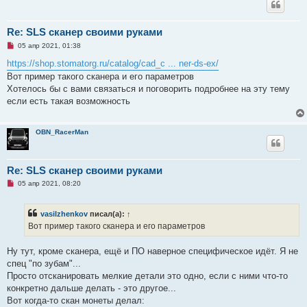
н
н
о
е
Re: SLS сканер своими руками
с
Н
о
05 апр 2021, 01:38
е
о
п
б
https://shop.stomatorg.ru/catalog/cad_c ... ner-ds-ex/
р
щ
Вот пример такого сканера и его параметров
о
е
ч
н
Хотелось бы с вами связаться и поговорить подробнее на эту тему
и
и
если есть такая возможность
т
е
а
н
н
OBN_RacerMan
о
е
с
о
Re: SLS сканер своими руками
о
б
Н
05 апр 2021, 08:20
щ
е
е
п
н
р
и
vasilzhenkov
писал(а):
↑
о
е
ч
Вот пример такого сканера и его параметров
и
т
а
Ну тут, кроме сканера, ещё и ПО наверное специфическое идёт. Я не
н
спец "по зубам"...
н
о
Просто отсканировать мелкие детали это одно, если с ними что-то
е
конкретно дальше делать - это другое...
с
о
Вот когда-то скан монеты делал:
о