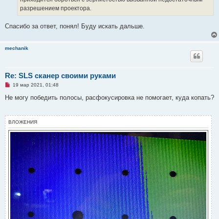
разрешением проектора.
Спасибо за ответ, понял! Буду искать дальше.
mechanik
Re: SLS сканер своими руками
Н
19 мар 2021, 01:48
е
п
Не могу победить полосы, расфокусировка не помогает, куда копать?
р
о
ч
и
ВЛОЖЕНИЯ
т
а
н
н
о
е
с
о
о
б
щ
е
н
и
е