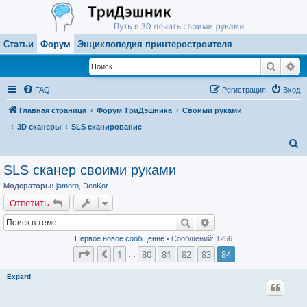
Статьи
Форум
Энциклопедия принтеростроителя
Поиск
Ра
FAQ
Регистрация
Вход
Главная страница
Форум ТриДэшника
Своими руками
3D сканеры
SLS сканирование
П
о
SLS сканер своими руками
и
Модераторы:
jamoro
,
DenKor
с
Ответить
к
Поиск
Расширенный поиск
Первое новое сообщение
• Сообщений: 1256
Страница
84
из
84
1
80
81
82
83
84
Пред.
…
Expard