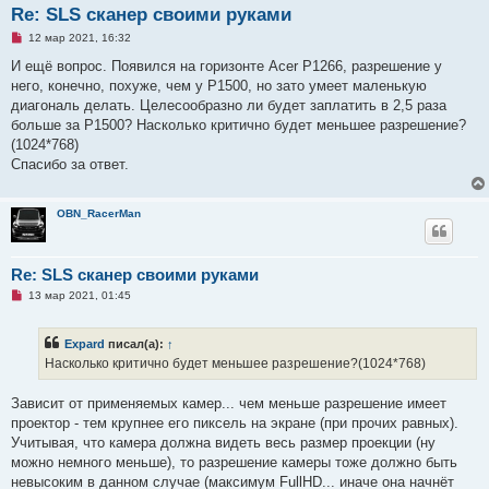
Re: SLS сканер своими руками
Н
12 мар 2021, 16:32
е
п
И ещё вопрос. Появился на горизонте Acer P1266, разрешение у
р
него, конечно, похуже, чем у P1500, но зато умеет маленькую
о
ч
диагональ делать. Целесообразно ли будет заплатить в 2,5 раза
и
больше за P1500? Насколько критично будет меньшее разрешение?
т
а
(1024*768)
н
Спасибо за ответ.
н
о
е
с
OBN_RacerMan
о
о
б
щ
Re: SLS сканер своими руками
е
н
Н
13 мар 2021, 01:45
и
е
е
п
р
Expard
писал(а):
↑
о
ч
Насколько критично будет меньшее разрешение?(1024*768)
и
т
а
Зависит от применяемых камер... чем меньше разрешение имеет
н
проектор - тем крупнее его пиксель на экране (при прочих равных).
н
о
Учитывая, что камера должна видеть весь размер проекции (ну
е
можно немного меньше), то разрешение камеры тоже должно быть
с
о
невысоким в данном случае (максимум FullHD... иначе она начнёт