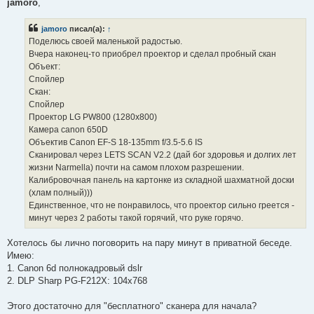
п
jamoro
,
р
о
ч
jamoro
писал(а):
↑
и
Поделюсь своей маленькой радостью.
т
а
Вчера наконец-то приобрел проектор и сделал пробный скан
н
Объект:
н
о
Спойлер
е
Скан:
с
о
Спойлер
о
Проектор LG PW800 (1280х800)
б
щ
Камера canon 650D
е
Объектив Canon EF-S 18-135mm f/3.5-5.6 IS
н
и
Сканировал через LETS SCAN V2.2 (дай бог здоровья и долгих лет
е
жизни Narmella) почти на самом плохом разрешении.
Калибровочная панель на картонке из складной шахматной доски
(хлам полный)))
Единственное, что не понравилось, что проектор сильно греется -
минут через 2 работы такой горячий, что руке горячо.
Хотелось бы лично поговорить на пару минут в приватной беседе.
Имею:
1. Canon 6d полнокадровый dslr
2. DLP Sharp PG-F212X: 104x768
Этого достаточно для "бесплатного" сканера для начала?