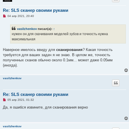
щ
е
н
Re: SLS сканер своими руками
и
е
Н
04 апр 2021, 20:40
е
п
р
vasilzhenkov
писал(а):
↑
о
ч
нужен он для скачивания моделей зубов и точность нужна
и
максимальная
т
а
н
Наверное имелось ввиду для
сканирования
? Какая точность
н
о
требуется для ваших задач я не знаю. В целом же, точность
е
полученных сканов обычно около 0.1мм... может даже 0.05мм
с
о
(иногда).
о
б
щ
е
vasilzhenkov
н
и
е
Re: SLS сканер своими руками
Н
05 апр 2021, 01:32
е
п
Да, я ошибся извините, для сканирования верно
р
о
ч
и
т
vasilzhenkov
а