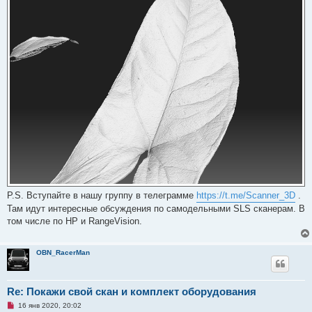
P.S. Вступайте в нашу группу в телеграмме
https://t.me/Scanner_3D
.
Там идут интересные обсуждения по самодельными SLS сканерам. В
том числе по HP и RangeVision.
OBN_RacerMan
Re: Покажи свой скан и комплект оборудования
Н
16 янв 2020, 20:02