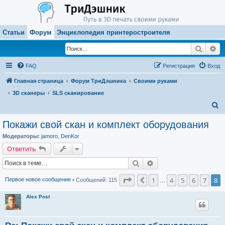
Статьи
Форум
Энциклопедия принтеростроителя
Поиск
Ра
FAQ
Регистрация
Вход
Главная страница
Форум ТриДэшника
Своими руками
3D сканеры
SLS сканирование
П
о
Покажи свой скан и комплект оборудования
и
Модераторы:
jamoro
,
DenKor
с
Ответить
к
Поиск
Расширенный поиск
Страница
8
из
8
1
4
5
6
7
8
Пред.
Первое новое сообщение
• Сообщений: 115
…
Alex Post