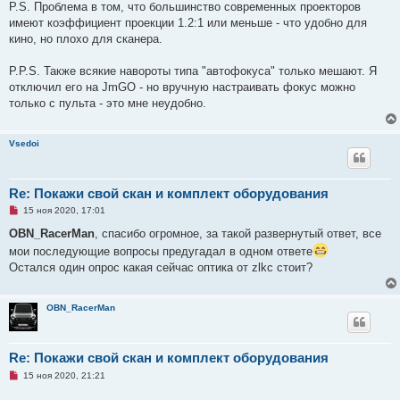
P.S. Проблема в том, что большинство современных проекторов
имеют коэффициент проекции 1.2:1 или меньше - что удобно для
кино, но плохо для сканера.
P.P.S. Также всякие навороты типа "автофокуса" только мешают. Я
отключил его на JmGO - но вручную настраивать фокус можно
только с пульта - это мне неудобно.
Vsedoi
Re: Покажи свой скан и комплект оборудования
Н
15 ноя 2020, 17:01
е
п
OBN_RacerMan
, спасибо огромное, за такой развернутый ответ, все
р
мои последующие вопросы предугадал в одном ответе
о
ч
Остался один опрос какая сейчас оптика от zlkc стоит?
и
т
а
н
OBN_RacerMan
н
о
е
с
Re: Покажи свой скан и комплект оборудования
о
о
Н
15 ноя 2020, 21:21
б
е
щ
п