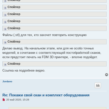
Спойлер
Спойлер
Спойлер
Спойлер
Файлы (.stl) для тех, кто захочет повторить конструкцию
Спойлер
Делаю вывод. На начальном этапе, или для не особо точных
моделей, в сочетании с соответствующей постобработкой сканов,
если предстоит печать на FDM 3D принтере, - вполне подойдет.
Спойлер
Ссылка на подробное видео.
Jordano
Re: Покажи свой скан и комплект оборудования
Н
20 май 2020, 15:26
е
п
р