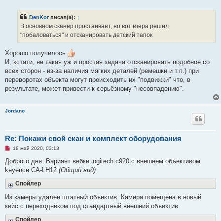
е
п
р
DenKor
писал(а):
↑
о
ч
В основном сканер простаивает, но вот вчера решил
и
"побаловаться" и отсканировать детский тапок
т
а
н
Хорошо получилось
н
о
И, кстати, не такая уж и простая задача отсканировать подобное со
е
всех сторон - из-за наличия мягких деталей (ремешки и т.п.) при
с
о
переворотах объекта могут происходить их "подвижки" что, в
о
результате, может привести к серьёзному "несовпадению".
б
щ
е
н
Jordano
и
е
Re: Покажи свой скан и комплект оборудования
Н
18 май 2020, 03:13
е
п
Доброго дня. Вариант вебки logitech c920 с внешнем объективом
р
keyence CA-LH12
(Общий вид)
о
ч
Спойлер
и
т
а
Из камеры удален штатный объектив. Камера помещена в новый
н
кейс с переходником под стандартный внешний объектив
н
о
е
Спойлер