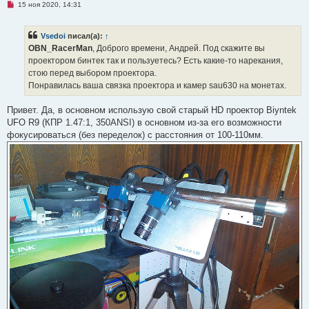
Н
15 ноя 2020, 14:31
щ
е
е
п
н
р
и
Vsedoi
писал(а):
↑
о
е
ч
OBN_RacerMan
, Доброго времени, Андрей. Под скажите вы
и
проектором бинтек так и пользуетесь? Есть какие-то нарекания,
т
а
стою перед выбором проектора.
н
Понравилась ваша связка проектора и камер sau630 на монетах.
н
о
е
Привет. Да, в основном использую свой старый HD проектор Biyntek
с
о
UFO R9 (КПР 1.47:1, 350ANSI) в основном из-за его возможности
о
фокусироваться (без переделок) с расстояния от 100-110мм.
б
щ
е
н
и
е