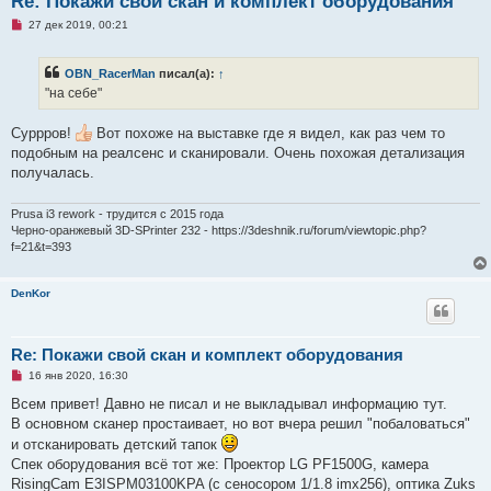
Re: Покажи свой скан и комплект оборудования
Н
27 дек 2019, 00:21
е
п
р
OBN_RacerMan
писал(а):
↑
о
ч
"на себе"
и
т
а
Суррров!
Вот похоже на выставке где я видел, как раз чем то
н
подобным на реалсенс и сканировали. Очень похожая детализация
н
о
получалась.
е
с
о
Prusa i3 rework - трудится с 2015 года
о
Черно-оранжевый 3D-SPrinter 232 - https://3deshnik.ru/forum/viewtopic.php?
б
f=21&t=393
щ
е
н
и
DenKor
е
Re: Покажи свой скан и комплект оборудования
Н
16 янв 2020, 16:30
е
п
Всем привет! Давно не писал и не выкладывал информацию тут.
р
В основном сканер простаивает, но вот вчера решил "побаловаться"
о
ч
и отсканировать детский тапок
и
Спек оборудования всё тот же: Проектор LG PF1500G, камера
т
а
RisingCam E3ISPM03100KPA (с сеносором 1/1.8 imx256), оптика Zuks