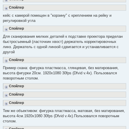
с
о
Спойлер
о
б
кейс с камерой помещен в "корзину" с креплением на рейку и
щ
е
регулировкой угла
н
и
Спойлер
е
Для сканирования мелких деталей к подставке проектора приделан
быстросъемный (ласточкин хвост) держатель корректировочных
линз. Держатель с одной линзой сдвигается и устанавливается с
другой
Спойлер
Пример скана: фигурка пластмасса, глянцевая, без матирования,
высота фигурки 20см. 1920х1080 30fps (Dfvid v.4x). Пользовался
поворотным столом.
Спойлер
Спойлер
Спойлер
Тем же объективом: фигурка пластмасса, матовая, без матирования,
высота 4см.1920х1080 30fps (Dfvid v.4x).Пользовался поворотным
столом.
Спойлер