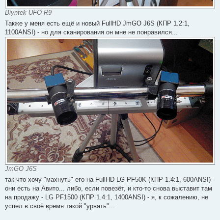
Biyntek UFO R9
Также у меня есть ещё и новый FullHD JmGO J6S (КПР 1.2:1,
1100ANSI) - но для сканирования он мне не понравился...
JmGO J6S
так что хочу "махнуть" его на FullHD LG PF50K (КПР 1.4:1, 600ANSI) -
они есть на Авито... либо, если повезёт, и кто-то снова выставит там
на продажу - LG PF1500 (КПР 1.4:1, 1400ANSI) - я, к сожалению, не
успел в своё время такой "урвать"...