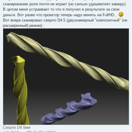
щ
сканированию роли почти не играет (но сильно удешевляет камеру).
е
В целом меня устраивает то что я получил в результате за свои
н
и
деньги. Вот разве что проектор теперь надо менять на FullHD...
е
Вот вчера сканировал сверло D4.5 (двухкамерный "композитный" (не
расширенный) режим).:
Сверло D4.5мм