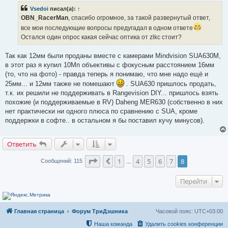
е
р
н
Vsedoi
писал(а):
↑
о
и
ч
OBN_RacerMan
, спасибо огромное, за такой развернутый ответ,
е
и
все мои последующие вопросы предугадал в одном ответе
т
а
Остался один опрос какая сейчас оптика от zlkc стоит?
н
н
о
Так как 12мм были проданы вместе с камерами Mindvision SUA630M,
е
в этот раз я купил 10Мп объективы с фокусным расстоянием 16мм
с
о
(то, что на фото) - правда теперь я понимаю, что мне надо ещё и
о
25мм... и 12мм также не помешают
. SUA630 пришлось продать,
б
щ
т.к. их решили не поддерживать в Rangevision DIY... пришлось взять
е
похожие (и поддерживаемые в RV) Daheng MER630 (собственно в них
н
и
нет практически ни одного плюса по сравнению с SUA, кроме
е
поддержки в софте.. в остальном я бы поставил кучу минусов).
Ответить
Страница
8
из
8
1
4
5
6
7
8
Пред.
Сообщений: 115
…
Перейти
Главная страница
Форум ТриДэшника
Часовой пояс:
UTC+03:00
Наша команда
Удалить cookies конференции