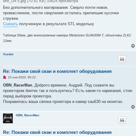
drill_D4.5.jpg (70.41 КБ) 10624 просмотра
Без дополнительного матирования. Сверло почти новое,
промасленное, после сверления остались прилипшие кусочки
стружки.
Скачать
полученную в результате STL модельку
Таблица 50мм, две монохромные камеры Mindvision SUA630M-T, объективы ZLKC
12мм
Vsedoi
Re: Покажи свой скан и комплект оборудования
Н
15 ноя 2020, 00:12
е
п
OBN_RacerMan
, Доброго времени, Андрей. Под скажите вы
р
проектором бинтек так и пользуетесь? Есть какие-то нарекания, стою
о
ч
перед выбором проектора.
и
Понравилась ваша связка проектора и камер sau630 на монетах.
т
а
н
н
OBN_RacerMan
о
е
с
о
Re: Покажи свой скан и комплект оборудования
о
б