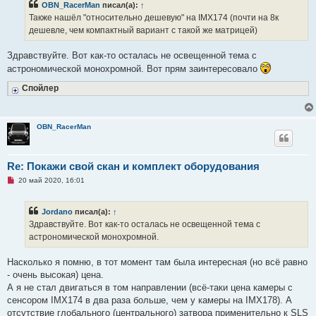
OBN_RacerMan
писал(а):
↑
о
ч
Также нашёл "относительно дешевую" на IMX174 (почти на 8к
и
дешевле, чем компактный вариант с такой же матрицей)
т
а
н
Здравствуйте. Вот как-то осталась не освещенной тема с
н
о
астрономической монохромной. Вот прям заинтересовало
е
с
Спойлер
о
о
б
щ
е
OBN_RacerMan
н
и
е
Re: Покажи свой скан и комплект оборудования
Н
20 май 2020, 16:01
е
п
р
Jordano
писал(а):
↑
о
ч
Здравствуйте. Вот как-то осталась не освещенной тема с
и
астрономической монохромной.
т
а
н
Насколько я помню, в тот момент там была интересная (но всё равно
н
о
- очень высокая) цена.
е
А я не стал двигаться в том направлении (всё-таки цена камеры с
с
о
сенсором IMX174 в два раза больше, чем у камеры на IMX178). А
о
отсутствие глобального (центрального) затвора применительно к SLS
б