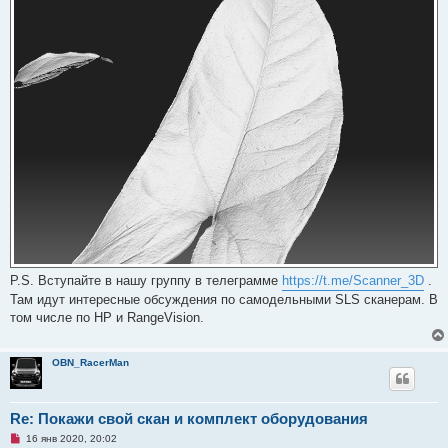
P.S. Вступайте в нашу группу в телеграмме
https://t.me/Scanner_3D
.
Там идут интересные обсуждения по самодельными SLS сканерам. В
том числе по HP и RangeVision.
OBN_RacerMan
Re: Покажи свой скан и комплект оборудования
Н
16 янв 2020, 20:02