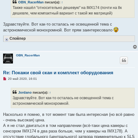
OBN_RacerMan
писал(а):
↑
о
ч
Также нашёл "относительно дешевую" на IMX174 (почти на 8к
и
дешевле, чем компактный вариант с такой же матрицей)
т
а
н
Здравствуйте. Вот как-то осталась не освещенной тема с
н
о
астрономической монохромной. Вот прям заинтересовало
е
с
Спойлер
о
о
б
щ
е
OBN_RacerMan
н
и
е
Re: Покажи свой скан и комплект оборудования
Н
20 май 2020, 16:01
е
п
р
Jordano
писал(а):
↑
о
ч
Здравствуйте. Вот как-то осталась не освещенной тема с
и
астрономической монохромной.
т
а
н
Насколько я помню, в тот момент там была интересная (но всё равно
н
о
- очень высокая) цена.
е
А я не стал двигаться в том направлении (всё-таки цена камеры с
с
о
сенсором IMX174 в два раза больше, чем у камеры на IMX178). А
о
отсутствие глобального (центрального) затвора применительно к SLS
б