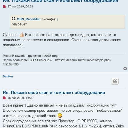
Re: Покажи свой скан и комплект оборудования
Н
27 дек 2019, 00:21
е
п
р
OBN_RacerMan
писал(а):
↑
о
ч
"на себе"
и
т
а
Суррров!
Вот похоже на выставке где я видел, как раз чем то
н
подобным на реалсенс и сканировали. Очень похожая детализация
н
о
получалась.
е
с
о
Prusa i3 rework - трудится с 2015 года
о
Черно-оранжевый 3D-SPrinter 232 - https://3deshnik.ru/forum/viewtopic.php?
б
f=21&t=393
щ
е
н
и
DenKor
е
Re: Покажи свой скан и комплект оборудования
Н
16 янв 2020, 16:30
е
п
Всем привет! Давно не писал и не выкладывал информацию тут.
р
В основном сканер простаивает, но вот вчера решил "побаловаться"
о
ч
и отсканировать детский тапок
и
Спек оборудования всё тот же: Проектор LG PF1500G, камера
т
а
RisingCam E3ISPM03100KPA (с сеносором 1/1.8 imx256), оптика Zuks