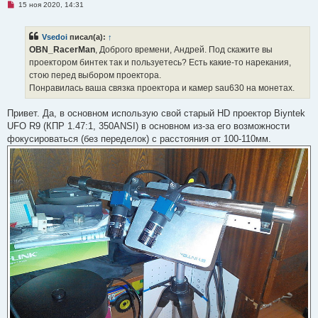
Н
15 ноя 2020, 14:31
щ
е
е
п
н
р
и
Vsedoi
писал(а):
↑
о
е
ч
OBN_RacerMan
, Доброго времени, Андрей. Под скажите вы
и
проектором бинтек так и пользуетесь? Есть какие-то нарекания,
т
а
стою перед выбором проектора.
н
Понравилась ваша связка проектора и камер sau630 на монетах.
н
о
е
Привет. Да, в основном использую свой старый HD проектор Biyntek
с
о
UFO R9 (КПР 1.47:1, 350ANSI) в основном из-за его возможности
о
фокусироваться (без переделок) с расстояния от 100-110мм.
б
щ
е
н
и
е