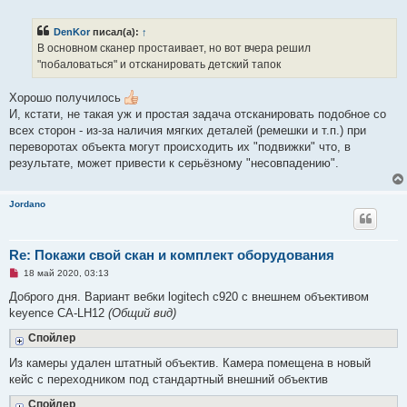
е
п
р
DenKor
писал(а):
↑
о
ч
В основном сканер простаивает, но вот вчера решил
и
"побаловаться" и отсканировать детский тапок
т
а
н
Хорошо получилось
н
о
И, кстати, не такая уж и простая задача отсканировать подобное со
е
всех сторон - из-за наличия мягких деталей (ремешки и т.п.) при
с
о
переворотах объекта могут происходить их "подвижки" что, в
о
результате, может привести к серьёзному "несовпадению".
б
щ
е
н
Jordano
и
е
Re: Покажи свой скан и комплект оборудования
Н
18 май 2020, 03:13
е
п
Доброго дня. Вариант вебки logitech c920 с внешнем объективом
р
keyence CA-LH12
(Общий вид)
о
ч
Спойлер
и
т
а
Из камеры удален штатный объектив. Камера помещена в новый
н
кейс с переходником под стандартный внешний объектив
н
о
е
Спойлер