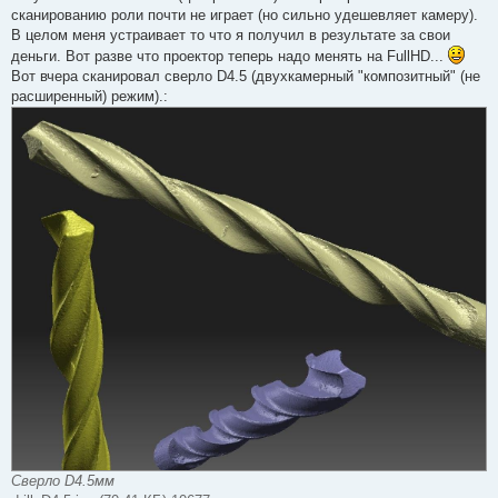
щ
сканированию роли почти не играет (но сильно удешевляет камеру).
е
В целом меня устраивает то что я получил в результате за свои
н
и
деньги. Вот разве что проектор теперь надо менять на FullHD...
е
Вот вчера сканировал сверло D4.5 (двухкамерный "композитный" (не
расширенный) режим).:
Сверло D4.5мм