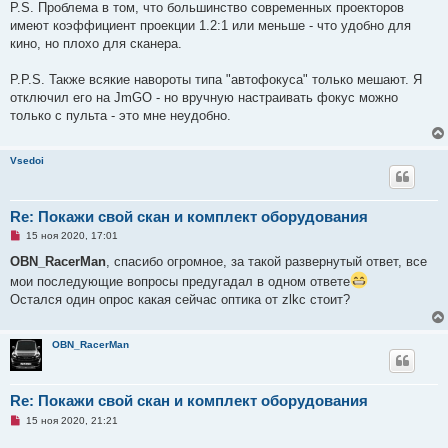
P.S. Проблема в том, что большинство современных проекторов
имеют коэффициент проекции 1.2:1 или меньше - что удобно для
кино, но плохо для сканера.
P.P.S. Также всякие навороты типа "автофокуса" только мешают. Я
отключил его на JmGO - но вручную настраивать фокус можно
только с пульта - это мне неудобно.
Vsedoi
Re: Покажи свой скан и комплект оборудования
Н
15 ноя 2020, 17:01
е
п
OBN_RacerMan
, спасибо огромное, за такой развернутый ответ, все
р
мои последующие вопросы предугадал в одном ответе
о
ч
Остался один опрос какая сейчас оптика от zlkc стоит?
и
т
а
н
OBN_RacerMan
н
о
е
с
Re: Покажи свой скан и комплект оборудования
о
о
Н
15 ноя 2020, 21:21
б
е
щ
п