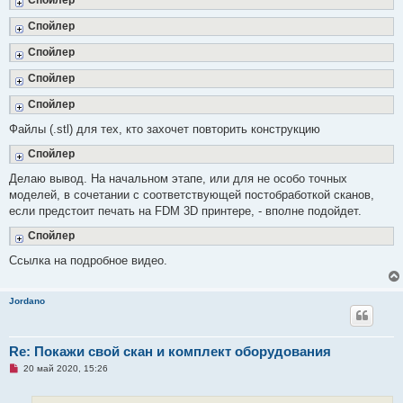
Спойлер
Спойлер
Спойлер
Спойлер
Файлы (.stl) для тех, кто захочет повторить конструкцию
Спойлер
Делаю вывод. На начальном этапе, или для не особо точных
моделей, в сочетании с соответствующей постобработкой сканов,
если предстоит печать на FDM 3D принтере, - вполне подойдет.
Спойлер
Ссылка на подробное видео.
Jordano
Re: Покажи свой скан и комплект оборудования
Н
20 май 2020, 15:26
е
п
р