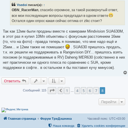
е
р
н
Vsedoi
писал(а):
↑
о
и
ч
OBN_RacerMan
, спасибо огромное, за такой развернутый ответ,
е
и
все мои последующие вопросы предугадал в одном ответе
т
а
Остался один опрос какая сейчас оптика от zlkc стоит?
н
н
о
Так как 12мм были проданы вместе с камерами Mindvision SUA630M,
е
в этот раз я купил 10Мп объективы с фокусным расстоянием 16мм
с
о
(то, что на фото) - правда теперь я понимаю, что мне надо ещё и
о
25мм... и 12мм также не помешают
. SUA630 пришлось продать,
б
щ
т.к. их решили не поддерживать в Rangevision DIY... пришлось взять
е
похожие (и поддерживаемые в RV) Daheng MER630 (собственно в них
н
и
нет практически ни одного плюса по сравнению с SUA, кроме
е
поддержки в софте.. в остальном я бы поставил кучу минусов).
Ответить
Страница
8
из
8
1
4
5
6
7
8
Пред.
Сообщений: 115
…
Перейти
Главная страница
Форум ТриДэшника
Часовой пояс:
UTC+03:00
Наша команда
Удалить cookies конференции