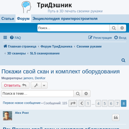
Статьи
Форум
Энциклопедия принтеростроителя
Поиск
Ра
FAQ
Регистрация
Вход
Главная страница
Форум ТриДэшника
Своими руками
3D сканеры
SLS сканирование
П
о
Покажи свой скан и комплект оборудования
и
Модераторы:
jamoro
,
DenKor
с
Ответить
к
Поиск
Расширенный поиск
Страница
8
из
8
1
4
5
6
7
8
Пред.
Первое новое сообщение
• Сообщений: 115
…
Alex Post