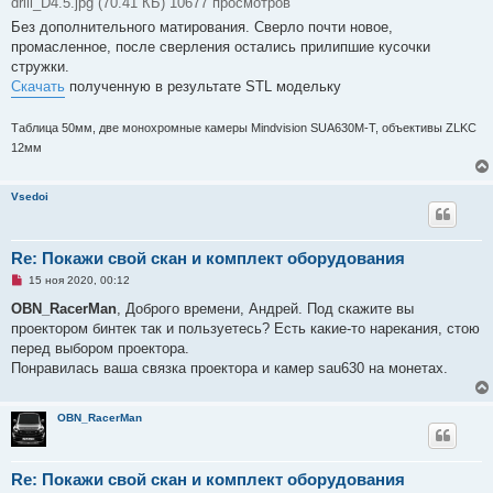
drill_D4.5.jpg (70.41 КБ) 10677 просмотров
Без дополнительного матирования. Сверло почти новое,
промасленное, после сверления остались прилипшие кусочки
стружки.
Скачать
полученную в результате STL модельку
Таблица 50мм, две монохромные камеры Mindvision SUA630M-T, объективы ZLKC
12мм
Vsedoi
Re: Покажи свой скан и комплект оборудования
Н
15 ноя 2020, 00:12
е
п
OBN_RacerMan
, Доброго времени, Андрей. Под скажите вы
р
проектором бинтек так и пользуетесь? Есть какие-то нарекания, стою
о
ч
перед выбором проектора.
и
Понравилась ваша связка проектора и камер sau630 на монетах.
т
а
н
н
OBN_RacerMan
о
е
с
о
Re: Покажи свой скан и комплект оборудования
о
б