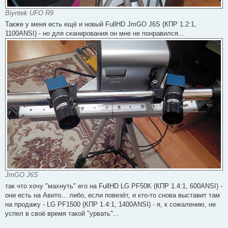
Biyntek UFO R9
Также у меня есть ещё и новый FullHD JmGO J6S (КПР 1.2:1,
1100ANSI) - но для сканирования он мне не понравился...
JmGO J6S
так что хочу "махнуть" его на FullHD LG PF50K (КПР 1.4:1, 600ANSI) -
они есть на Авито... либо, если повезёт, и кто-то снова выставит там
на продажу - LG PF1500 (КПР 1.4:1, 1400ANSI) - я, к сожалению, не
успел в своё время такой "урвать"...