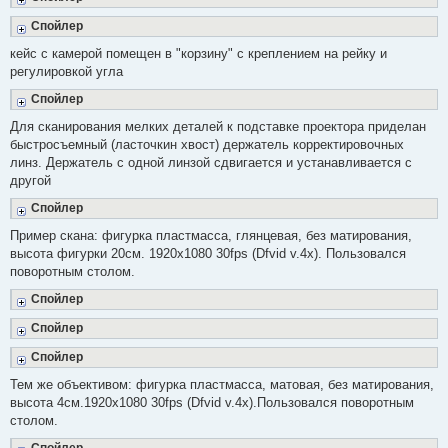
с
о
Спойлер
о
б
кейс с камерой помещен в "корзину" с креплением на рейку и
щ
е
регулировкой угла
н
и
Спойлер
е
Для сканирования мелких деталей к подставке проектора приделан
быстросъемный (ласточкин хвост) держатель корректировочных
линз. Держатель с одной линзой сдвигается и устанавливается с
другой
Спойлер
Пример скана: фигурка пластмасса, глянцевая, без матирования,
высота фигурки 20см. 1920х1080 30fps (Dfvid v.4x). Пользовался
поворотным столом.
Спойлер
Спойлер
Спойлер
Тем же объективом: фигурка пластмасса, матовая, без матирования,
высота 4см.1920х1080 30fps (Dfvid v.4x).Пользовался поворотным
столом.
Спойлер