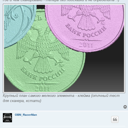
Крупный план самого мелкого элемента - клейма (отлчный тест
для сканера, кстати)
OBN_RacerMan