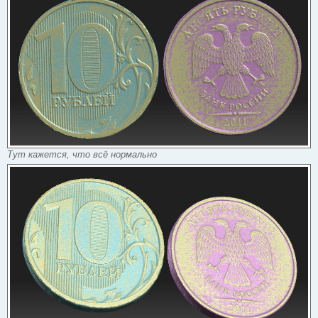
б
щ
е
н
и
е
Тут кажется, что всё нормально