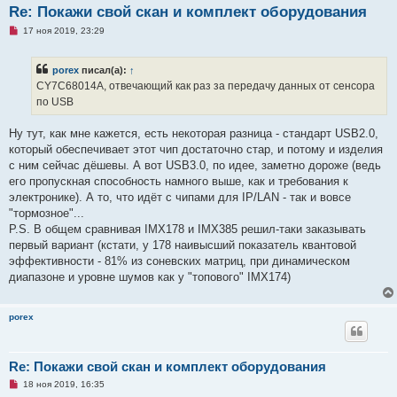
Re: Покажи свой скан и комплект оборудования
Н
17 ноя 2019, 23:29
е
п
р
porex
писал(а):
↑
о
ч
CY7C68014A, отвечающий как раз за передачу данных от сенсора
и
по USB
т
а
н
Ну тут, как мне кажется, есть некоторая разница - стандарт USB2.0,
н
о
который обеспечивает этот чип достаточно стар, и потому и изделия
е
с ним сейчас дёшевы. А вот USB3.0, по идее, заметно дороже (ведь
с
о
его пропускная способность намного выше, как и требования к
о
электронике). А то, что идёт с чипами для IP/LAN - так и вовсе
б
щ
"тормозное"...
е
P.S. В общем сравнивая IMX178 и IMX385 решил-таки заказывать
н
и
первый вариант (кстати, у 178 наивысший показатель квантовой
е
эффективности - 81% из соневских матриц, при динамическом
диапазоне и уровне шумов как у "топового" IMX174)
porex
Re: Покажи свой скан и комплект оборудования
Н
18 ноя 2019, 16:35
е