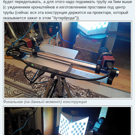
будет переделывать, а для этого надо поднимать трубу на 5мм выше
(с уждинением кронштейнов и изготовлением проставки под центр
трубы (сейчас вся эта конструкция держится на проекторе, который
оказывается зажат в этом "бутерброде")).
Финальная (на данный момент) конструкция