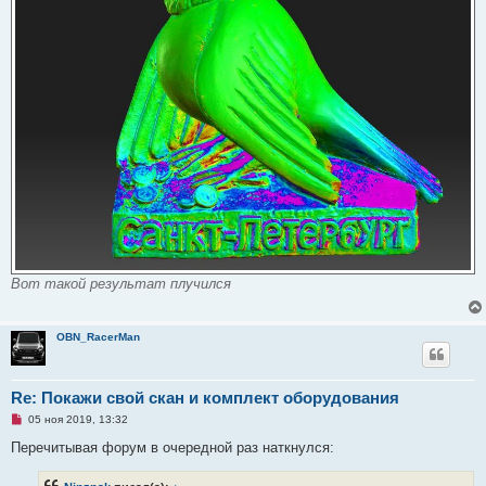
Вот такой результат плучился
OBN_RacerMan
Re: Покажи свой скан и комплект оборудования
Н
05 ноя 2019, 13:32
е
п
Перечитывая форум в очередной раз наткнулся:
р
о
ч