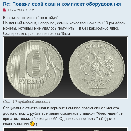
Re: Покажи свой скан и комплект оборудования
Н
17 авг 2019, 23:52
е
п
Всё никак от монет "не отойду"...
р
На данный момент, наверное, самый качественной скан 10-рублёвой
о
ч
монеты, который мне удалось получить... и без каких-либо линз.
и
Сканировал с расстояния около 15см.
т
а
н
н
о
е
с
о
о
б
щ
е
н
и
е
Скан 10-рублёвой монеты
Специально отысканная в кармане немного потемневшая монета
достоиством 1 рубль всё равно оказалась слишком "блестящей", и
при этом весьма "покоцанной". Однако сканер "взял" её (даже
клеймо вышло
)