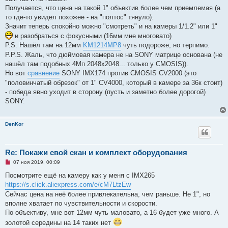
о
Получается, что цена на такой 1" объектив более чем приемлемая (а
е
то где-то увидел похожее - на "полтос" тянуло).
с
о
Значит теперь спокойно можно "смотреть" и на камеры 1/1.2" или 1"
о
и разобраться с фокусными (16мм мне многовато)
б
щ
P.S. Нашёл там на 12мм
KM1214MP8
чуть подороже, но терпимо.
е
P.P.S. Жаль, что дюймовая камера не на SONY матрице основана (не
н
и
нашёл там подобных 4Мп 2048х2048... только у CMOSIS)).
е
Но вот
сравнение
SONY IMX174 против CMOSIS CV2000 (это
"половинчатый обрезок" от 1" CV4000, который в камере за 36к стоит)
- победа явно уходит в сторону (пусть и заметно более дорогой)
SONY.
DenKor
Re: Покажи свой скан и комплект оборудования
Н
07 ноя 2019, 00:09
е
п
Посмотрите ещё на камеру как у меня с IMX265
р
https://s.click.aliexpress.com/e/cM7LtzEw
о
ч
Сейчас цена на неё более привлекательна, чем раньше. Не 1", но
и
вполне хватает по чувствительности и скорости.
т
а
По объективу, мне вот 12мм чуть маловато, а 16 будет уже много. А
н
золотой середины на 14 таких нет
н