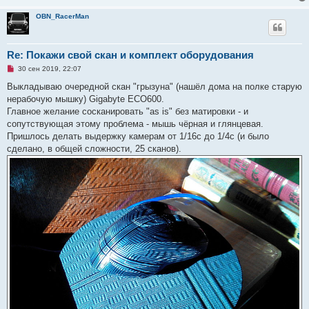
OBN_RacerMan
Re: Покажи свой скан и комплект оборудования
Н
30 сен 2019, 22:07
е
п
Выкладываю очередной скан "грызуна" (нашёл дома на полке старую
р
нерабочую мышку) Gigabyte ECO600.
о
ч
Главное желание сосканировать "as is" без матировки - и
и
сопутствующая этому проблема - мышь чёрная и глянцевая.
т
а
Пришлось делать выдержку камерам от 1/16с до 1/4с (и было
н
сделано, в общей сложности, 25 сканов).
н
о
е
с
о
о
б
щ
е
н
и
е