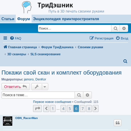
Статьи
Форум
Энциклопедия принтеростроителя
Поиск
Ра
FAQ
Регистрация
Вход
Главная страница
Форум ТриДэшника
Своими руками
3D сканеры
SLS сканирование
П
о
Покажи свой скан и комплект оборудования
и
Модераторы:
jamoro
,
DenKor
с
Ответить
к
Поиск
Расширенный поиск
Первое новое сообщение
• Сообщений: 115
Страница
6
из
8
1
4
5
6
7
8
Пред.
След.
…
OBN_RacerMan