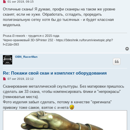
Н
01 окт 2019, 09:15
е
п
Отличные сканы! Я думаю, профи сканеры на таком же уровне
р
сканят, если не хуже. Обработать, сгладить, проредить
о
ч
полигональную сетку хотя бы до тысячных - и будет классная
и
моделька.
т
а
н
Prusa i3 rework - трудится с 2015 года
н
о
Черно-оранжевый 3D-SPrinter 232 - https://3deshnik.ru/forum/viewtopic.php?
е
f=21&t=393
с
о
о
OBN_RacerMan
б
щ
е
н
и
Re: Покажи свой скан и комплект оборудования
е
Н
07 окт 2019, 22:12
е
п
Сканирование металлической скульптуры. Без матировки пришлось
р
сделать аж 33 скана, чтобы компенсировать блики и "непрокрасы"
о
ч
(темноватые места).
и
Фото изделия забыл сделать, потому в качестве "оригинала"
т
а
привожу тоже самое, взятое с и-нета
н
н
о
е
с
о