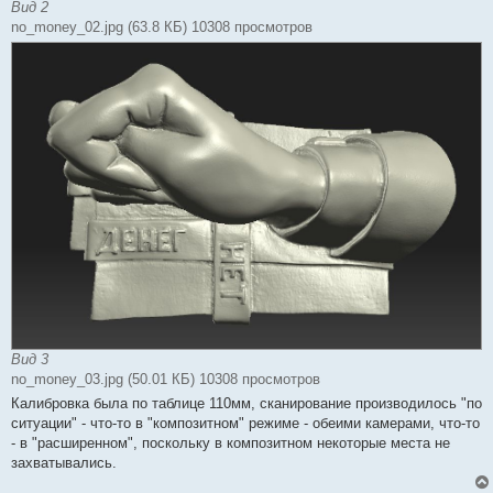
Вид 2
no_money_02.jpg (63.8 КБ) 10308 просмотров
Вид 3
no_money_03.jpg (50.01 КБ) 10308 просмотров
Калибровка была по таблице 110мм, сканирование производилось "по
ситуации" - что-то в "композитном" режиме - обеими камерами, что-то
- в "расширенном", поскольку в композитном некоторые места не
захватывались.