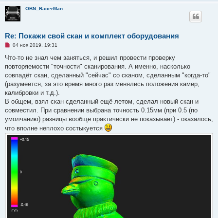
OBN_RacerMan
Re: Покажи свой скан и комплект оборудования
Н
04 ноя 2019, 19:31
е
п
Что-то не знал чем заняться, и решил провести проверку
р
повторяемости "точности" сканирования. А именно, насколько
о
ч
совпадёт скан, сделанный "сейчас" со сканом, сделанным "когда-то"
и
(разумеется, за это время много раз менялись положения камер,
т
а
калибровки и т.д.).
н
В общем, взял скан сделанный ещё летом, сделал новый скан и
н
о
совместил. При сравнении выбрана точность 0.15мм (при 0.5 (по
е
умолчанию) разницы вообще практически не показывает) - оказалось,
с
о
что вполне неплохо состыкуется
о
б
щ
е
н
и
е