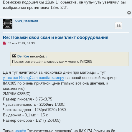
о
Возможно подошёл бы 12мм 1" объектив, он чуть-чуть увеличил бы
е
изображение против моих 12мс 2/3".
с
о
о
б
OBN_RacerMan
щ
е
н
и
е
Re: Покажи свой скан и комплект оборудования
Н
07 ноя 2019, 01:33
е
п
р
DenKor
писал(а):
↑
о
ч
Посмотрите ещё на камеру как у меня с IMX265
и
т
а
Да я тут начитался за несколько дней про матрицы... тут
н
у тех же RisingCam нашёл камеру
на новой соневской матрице -
н
о
IMX385 по очень приятной цене (только вот она цветная, к
е
сожалению):
с
о
2MP/IMX385(
C
)
о
Размер пикселя - 3,75x3,75
б
щ
Чувствительность -
2350mv
1/30С
е
Частота кадров - 125fps/1920x1080
н
и
Выдержка - 0,1 мс ~ 15 с
е
Размер сенсора - 1/2" (7,2x4,05)
Также
нашёл
"относительно дешевую" на IMX174 (почти на 8к