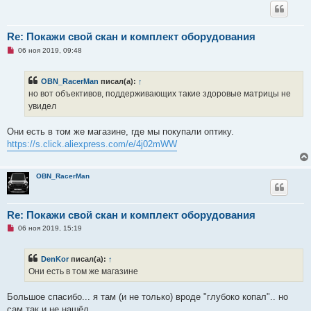
Re: Покажи свой скан и комплект оборудования
Н
06 ноя 2019, 09:48
е
п
р
OBN_RacerMan
писал(а):
↑
о
ч
но вот объективов, поддерживающих такие здоровые матрицы не
и
увидел
т
а
н
Они есть в том же магазине, где мы покупали оптику.
н
о
https://s.click.aliexpress.com/e/4j02mWW
е
с
о
о
OBN_RacerMan
б
щ
е
н
Re: Покажи свой скан и комплект оборудования
и
е
Н
06 ноя 2019, 15:19
е
п
р
DenKor
писал(а):
↑
о
ч
Они есть в том же магазине
и
т
а
Большое спасибо... я там (и не только) вроде "глубоко копал".. но
н
сам так и не нашёл.
н