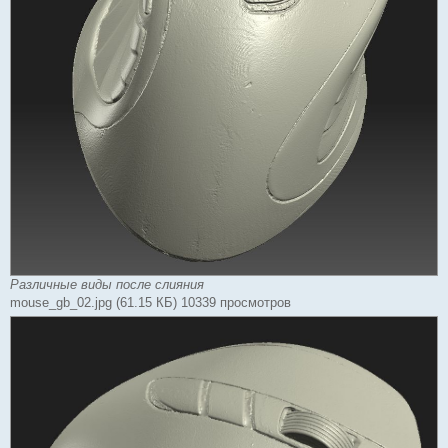
Различные виды после слияния
mouse_gb_02.jpg (61.15 КБ) 10339 просмотров