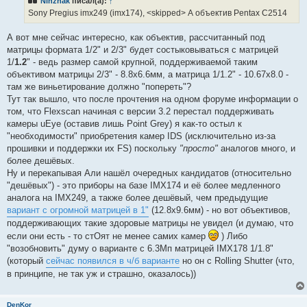
Ninznak
писал(а):
↑
и
Sony Pregius imx249 (imx174), <skipped> А объектив Pentax C2514
т
а
н
А вот мне сейчас интересно, как объектив, рассчитанный под
н
о
матрицы формата 1/2" и 2/3" будет состыковываться с матрицей
е
1/
1.2
" - ведь размер самой крупной, поддерживаемой таким
с
о
объективом матрицы 2/3" - 8.8х6.6мм, а матрица 1/1.2" - 10.67х8.0 -
о
там же виньетирование должно "попереть"?
б
щ
Тут так вышло, что после прочтения на одном форуме информации о
е
том, что Flexscan начиная с версии 3.2 перестал поддерживать
н
и
камеры uEye (оставив лишь Point Grey) я как-то остыл к
е
"необходимости" приобретения камер IDS (исключительно из-за
прошивки и поддержки их FS) поскольку
"просто"
аналогов много, и
более дешёвых.
Ну и перекапывая Али нашёл очередных кандидатов (относительно
"дешёвых") - это приборы на базе IMX174 и её более медленного
аналога на IMX249, а также более дешёвый, чем предыдущие
вариант с огромной матрицей в 1"
(12.8х9.6мм) - но вот объективов,
поддерживающих такие здоровые матрицы не увидел (и думаю, что
если они есть - то стОят не менее самих камер
) Либо
"возобновить" думу о варианте с 6.3Мп матрицей IMX178 1/1.8"
(который
сейчас появился в ч/б варианте
но он с Rolling Shutter (что,
в принципе, не так уж и страшно, оказалось))
DenKor