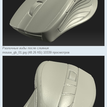
Различные виды после слияния
mouse_gb_01.jpg (48.26 КБ) 10339 просмотров