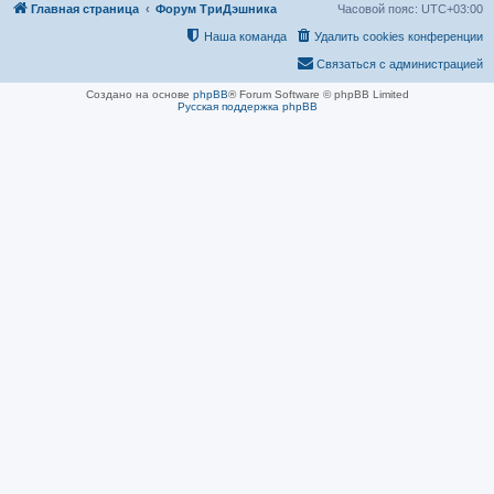
е
Главная страница
Форум ТриДэшника
Часовой пояс:
UTC+03:00
Наша команда
Удалить cookies конференции
Связаться с администрацией
Создано на основе
phpBB
® Forum Software © phpBB Limited
Русская поддержка phpBB