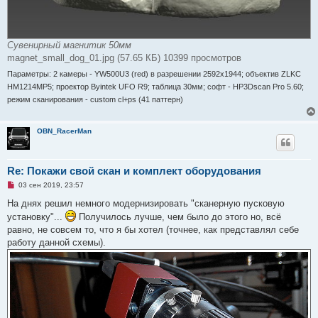
Сувенирный магнитик 50мм
magnet_small_dog_01.jpg (57.65 КБ) 10399 просмотров
Параметры: 2 камеры - YW500U3 (red) в разрешении 2592x1944; объектив ZLKC
HM1214MP5; проектор Byintek UFO R9; таблица 30мм; софт - HP3Dscan Pro 5.60;
режим сканирования - custom cl+ps (41 паттерн)
OBN_RacerMan
Re: Покажи свой скан и комплект оборудования
Н
03 сен 2019, 23:57
е
п
На днях решил немного модернизировать "сканерную пусковую
р
установку"...
Получилось лучше, чем было до этого но, всё
о
ч
равно, не совсем то, что я бы хотел (точнее, как представлял себе
и
работу данной схемы).
т
а
н
н
о
е
с
о
о