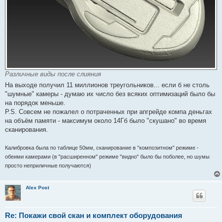
Различные виды после слияния
На выходе получил 11 миллионов треугольников... если б не столь
"шумные" камеры - думаю их число без всяких оптимизаций было бы
на порядок меньше.
P.S. Совсем не пожалел о потраченных при апгрейде компа деньгах
на объём памяти - максимум около 14Гб было "скушано" во время
сканирования.
Калибровка была по таблице 50мм, сканирование в "композитном" режиме -
обеими камерами (в "расширенном" режиме "видно" было бы поболее, но шумы
просто неприличные получаются)
Alex Post
Re: Покажи свой скан и комплект оборудования