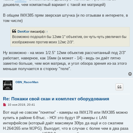
дешевле, чем компактный вариант с такой же матрицей)
В общем IMX385 прям зверская штучка (и по отзывам в интернете, в
том числе)
DenKor
писал(а):
↑
Возможно подошёл бы 12мм 1" объектив, он чуть-чуть увеличил бы
изображение против моих 12мс 2/3".
Ну возможно - на моих 1/2.5" 12мм объектив рассчитанный под 2/3"
работает, наверное, как 16мм (а может - 14) - ведь он даёт пятно
заметно больше, чем моя матрица, и угол обзора зрения из-за этого
меньше получается в сторону "теле".
OBN_RacerMan
Re: Покажи свой скан и комплект оборудования
Н
10 ноя 2019, 20:41
е
п
Вот ещё не совсем "понятки" - камеры на IMX178 или IMX385 можно
р
купить в районе 6-8тыс. - НО! это будут IP камеры с LAN
о
ч
интерфейсом (который даёт максимум 30fps да ещё и со сжатием
и
H.264/265 или MJPG). Выходит, что в случае с более чем в два раза
т
а