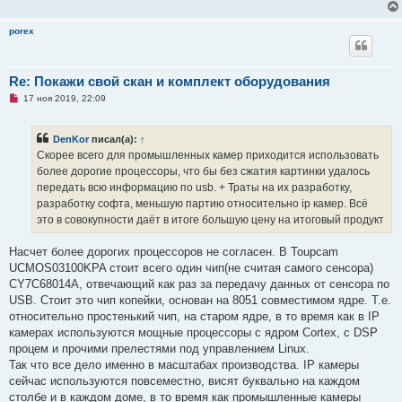
porex
Re: Покажи свой скан и комплект оборудования
Н
17 ноя 2019, 22:09
е
п
р
DenKor
писал(а):
↑
о
ч
Скорее всего для промышленных камер приходится использовать
и
более дорогие процессоры, что бы без сжатия картинки удалось
т
а
передать всю информацию по usb. + Траты на их разработку,
н
разработку софта, меньшую партию относительно ip камер. Всё
н
о
это в совокупности даёт в итоге большую цену на итоговый продукт
е
с
о
Насчет более дорогих процессоров не согласен. В Toupcam
о
UCMOS03100KPA стоит всего один чип(не считая самого сенсора)
б
щ
CY7C68014A, отвечающий как раз за передачу данных от сенсора по
е
USB. Стоит это чип копейки, основан на 8051 совместимом ядре. Т.е.
н
и
относительно простенький чип, на старом ядре, в то время как в IP
е
камерах используются мощные процессоры с ядром Cortex, с DSP
процем и прочими прелестями под управлением Linux.
Так что все дело именно в масштабах производства. IP камеры
сейчас используются повсеместно, висят буквально на каждом
столбе и в каждом доме, в то время как промышленные камеры