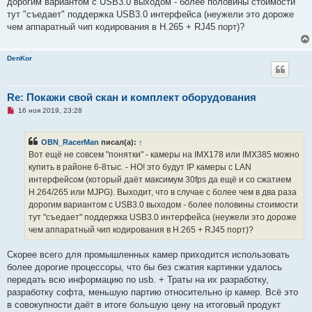
дорогим вариантом с USB3.0 выходом - более половины стоимости
н
тут "съедает" поддержка USB3.0 интерфейса (неужели это дороже
н
о
чем аппаратный чип кодирования в H.265 + RJ45 порт)?
е
с
о
DenKor
о
б
щ
е
н
Re: Покажи свой скан и комплект оборудования
и
е
Н
16 ноя 2019, 23:28
е
п
р
OBN_RacerMan
писал(а):
↑
о
ч
Вот ещё не совсем "понятки" - камеры на IMX178 или IMX385 можно
и
купить в районе 6-8тыс. - НО! это будут IP камеры с LAN
т
а
интерфейсом (который даёт максимум 30fps да ещё и со сжатием
н
H.264/265 или MJPG). Выходит, что в случае с более чем в два раза
н
о
дорогим вариантом с USB3.0 выходом - более половины стоимости
е
тут "съедает" поддержка USB3.0 интерфейса (неужели это дороже
с
о
чем аппаратный чип кодирования в H.265 + RJ45 порт)?
о
б
щ
Скорее всего для промышленных камер приходится использовать
е
более дорогие процессоры, что бы без сжатия картинки удалось
н
и
передать всю информацию по usb. + Траты на их разработку,
е
разработку софта, меньшую партию относительно ip камер. Всё это
в совокупности даёт в итоге большую цену на итоговый продукт