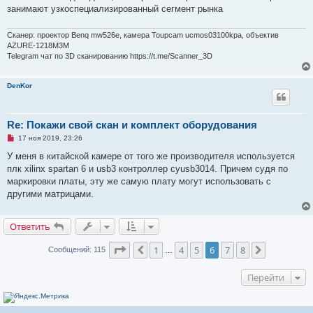
занимают узкоспециализированный сегмент рынка
Сканер: проектор Benq mw526e, камера Toupcam ucmos03100kpa, объектив
AZURE-1218M3M
Telegram чат по 3D сканированию https://t.me/Scanner_3D
DenKor
Re: Покажи свой скан и комплект оборудования
Н
17 ноя 2019, 23:26
е
п
У меня в китайской камере от того же производителя используется
р
плк xilinx spartan 6 и usb3 контроллер cyusb3014. Причем судя по
о
ч
маркировки платы, эту же самую плату могут использовать с
и
другими матрицами.
т
а
н
н
Ответить
о
е
с
Страница
6
из
8
1
4
5
6
7
8
Пред.
След.
Сообщений: 115
…
о
о
б
Перейти
щ
е
н
и