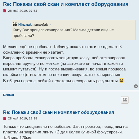
Re: Покажи свой скан и комплект оборудования
Н
28 май 2019, 07:54
е
п
р
Ninznak
писал(а):
↑
о
ч
Как у Вас процесс сканирования? Мелкие детали еще не
и
пробовали?
т
а
н
Мелкие ещё не пробовал. Таблицу пока что так и не сделал. К
н
о
сожалению времени не хватает.
е
Вчера пробовал сканировать защитную каску, всё отсканировал,
с
о
выровнял вручную по меткам (на автомате он начал в какой то
о
момент путаться). Ну и после выравнивания, во время процесса
б
щ
склейки софт вылетел не сохранив результаты сканирования.
е
В общем перед склейкой желательно сохранять результаты
н
и
е
DenKor
Re: Покажи свой скан и комплект оборудования
Н
28 май 2019, 12:38
е
п
Только что специально попробовал. Взял проектор, перед ним на
р
пластилин закрепил линзу +2 для более близкой фокусировки.
о
ч
Таблица 120мм.