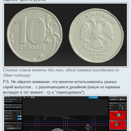
Слияние сканов монеты без линз, одной камерой (калибровка по
30мм таблице)
P.S. Не обратил внимания, что монетки использовались разных
серий выпусков... с различающимся дизайном (какую из кармана
вытащил в тот момент - ту и "оприходовали")