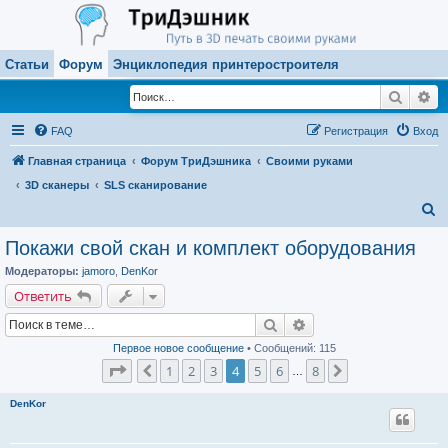
Статьи
Форум
Энциклопедия принтеростроителя
Поиск
Ра
FAQ
Регистрация
Вход
Главная страница
Форум ТриДэшника
Своими руками
3D сканеры
SLS сканирование
П
о
Покажи свой скан и комплект оборудования
и
Модераторы:
jamoro
,
DenKor
с
Ответить
к
Поиск
Расширенный поиск
Первое новое сообщение
• Сообщений: 115
Страница
4
из
8
1
2
3
4
5
6
8
Пред.
След.
…
DenKor