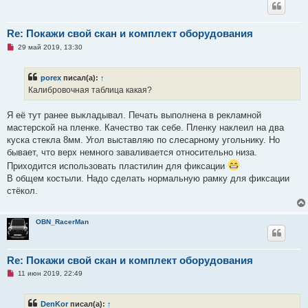
и
е
Re: Покажи свой скан и комплект оборудования
Н
29 май 2019, 13:30
е
п
р
porex
писал(а):
↑
о
ч
Калибровочная таблица какая?
и
т
а
Я её тут ранее выкладывал. Печать выполнена в рекламной
н
мастерской на пленке. Качество так себе. Пленку наклеил на два
н
о
куска стекла 8мм. Угол выставляю по слесарному угольнику. Но
е
бывает, что верх немного заваливается относительно низа.
с
о
Приходится использовать пластилин для фиксации
о
В общем костыли. Надо сделать нормальную рамку для фиксации
б
щ
стёкол.
е
н
и
е
OBN_RacerMan
Re: Покажи свой скан и комплект оборудования
Н
11 июн 2019, 22:49
е
п
р
DenKor
писал(а):
↑
о