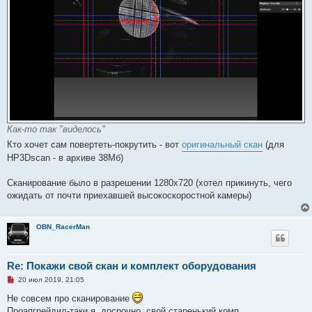
Как-то так "виделось"
Кто хочет сам повертеть-покрутить - вот
оригинальный скан
(для
HP3Dscan - в архиве 38Мб)
Сканирование было в разрешении 1280х720 (хотел прикинуть, чего
ожидать от почти приехавшей высокоскоростной камеры)
OBN_RacerMan
Re: Покажи свой скан и комплект оборудования
Н
20 июл 2019, 21:05
е
п
Не совсем про сканирование
р
Проапгрейдил-таки я, досрочно, свой старенький комп.