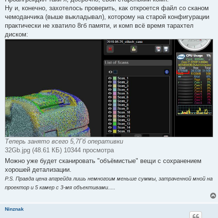
о
ч
Ну и, конечно, захотелось проверить, как откроется файл со сканом
и
чемоданчика (выше выкладывал), которому на старой конфигурации
т
а
практически не хватило 8гб памяти, и комп всё время тарахтел
н
диском:
н
о
е
с
о
о
б
щ
е
н
и
е
Теперь занято всего 5,7Гб оперативки
32Gb.jpg (48.61 КБ) 10344 просмотра
Можно уже будет сканировать "объёмистые" вещи с сохранением
хорошей детализации.
P.S. Правда цена апгрейда лишь немногоим меньше суммы, затраченной мной на
проектор и 5 камер с 3-мя объективами.....
Ninznak