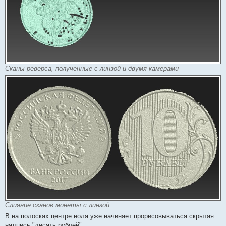
Сканы реверса, полученные с линзой и двумя камерами
Слияние сканов монеты с линзой
В на полосках центре ноля уже начинает прорисовываться скрытая
надпись "десять рублей"