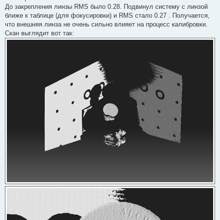
и
До закрепления линзы RMS было 0.28. Подвинул систему с линзой
т
а
ближе к таблице (для фокусировки) и RMS стало 0.27 . Получается,
н
что внешняя линза не очень сильно влияет на процесс калибровки.
н
о
Скан выглядит вот так:
е
с
о
о
б
щ
е
н
и
е