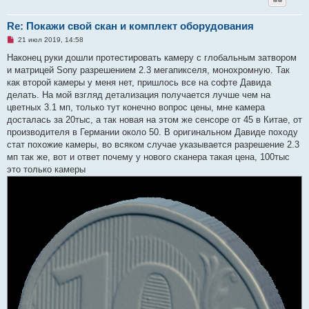
Re: Покажи свой скан и комплект оборудования
Н
21 июл 2019, 14:58
е
п
Наконец руки дошли протестировать камеру с глобальным затвором
р
и матрицей Sony разрешением 2.3 мегапикселя, монохромную. Так
о
ч
как второй камеры у меня нет, пришлось все на софте Давида
и
делать. На мой взгляд детализация получается лучше чем на
т
а
цветных 3.1 мп, только тут конечно вопрос цены, мне камера
н
досталась за 20тыс, а так новая на этом же сенсоре от 45 в Китае, от
н
о
производителя в Германии около 50. В оригинальном Давиде походу
е
стат похожие камеры, во всяком случае указывается разрешение 2.3
с
о
мп так же, вот и ответ почему у нового сканера такая цена, 100тыс
о
это только камеры
б
щ
е
н
и
е