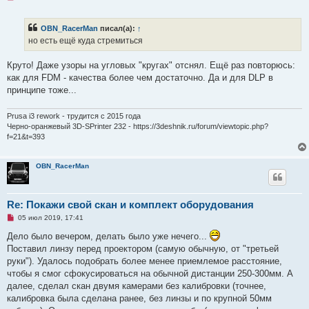
е
п
р
OBN_RacerMan
писал(а):
↑
о
ч
но есть ещё куда стремиться
и
т
а
Круто! Даже узоры на угловых "кругах" отснял. Ещё раз повторюсь:
н
как для FDM - качества более чем достаточно. Да и для DLP в
н
о
принципе тоже...
е
с
о
Prusa i3 rework - трудится с 2015 года
о
Черно-оранжевый 3D-SPrinter 232 - https://3deshnik.ru/forum/viewtopic.php?
б
f=21&t=393
щ
е
н
и
OBN_RacerMan
е
Re: Покажи свой скан и комплект оборудования
Н
05 июл 2019, 17:41
е
п
Дело было вечером, делать было уже нечего...
р
Поставил линзу перед проектором (самую обычную, от "третьей
о
ч
руки"). Удалось подобрать более менее приемлемое расстояние,
и
чтобы я смог сфокусироваться на обычной дистанции 250-300мм. А
т
а
далее, сделал скан двумя камерами без калибровки (точнее,
н
калибровка была сделана ранее, без линзы и по крупной 50мм
н
о