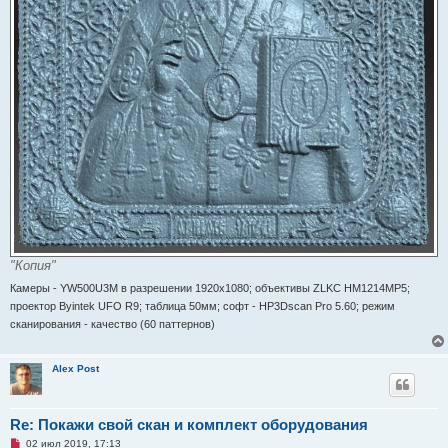
"Копия"
Камеры - YW500U3М в разрешении 1920x1080; объективы ZLKC HM1214MP5;
проектор Byintek UFO R9; таблица 50мм; софт - HP3Dscan Pro 5.60; режим
сканирования - качество (60 паттернов)
Alex Post
Re: Покажи свой скан и комплект оборудования
Н
02 июл 2019, 17:13