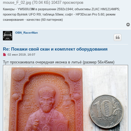
mouse_F_02.jpg (70.04 КБ) 10437 просмотров
Камеры - YW500U3
М
в разрешении 2592x1944; объективы ZLKC HM1214MP5;
проектор Byintek UFO R9; таблица 50мм; софт - HP3Dscan Pro 5.60; режим
сканирования - качество (60 паттернов)
OBN_RacerMan
Re: Покажи свой скан и комплект оборудования
Н
02 июл 2019, 16:07
е
п
Тут проскакивала очередная иконка в литьё (размер 56х45мм)
р
о
ч
и
т
а
н
н
о
е
с
о
о
б
щ
е
н
и
е