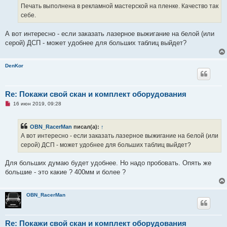
ч
Печать выполнена в рекламной мастерской на пленке. Качество так
и
себе.
т
а
н
А вот интересно - если заказать лазерное выжигание на белой (или
н
о
серой) ДСП - может удобнее для больших таблиц выйдет?
е
с
о
о
DenKor
б
щ
е
н
Re: Покажи свой скан и комплект оборудования
и
е
Н
16 июн 2019, 09:28
е
п
р
OBN_RacerMan
писал(а):
↑
о
ч
А вот интересно - если заказать лазерное выжигание на белой (или
и
серой) ДСП - может удобнее для больших таблиц выйдет?
т
а
н
Для больших думаю будет удобнее. Но надо пробовать. Опять же
н
о
большие - это какие ? 400мм и более ?
е
с
о
о
OBN_RacerMan
б
щ
е
н
Re: Покажи свой скан и комплект оборудования
и