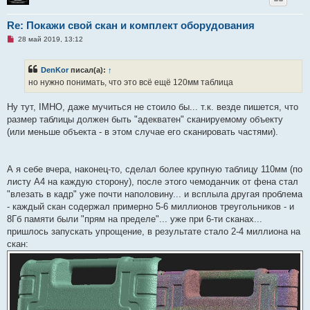
Re: Покажи свой скан и комплект оборудования
Н
28 май 2019, 13:12
е
п
р
DenKor
писал(а):
↑
о
ч
но нужно понимать, что это всё ещё 120мм таблица
и
т
а
Ну тут, IMHO, даже мучиться не стоило бы... т.к. везде пишется, что
н
размер таблицы должен быть "адекватен" сканируемому объекту
н
о
(или меньше объекта - в этом случае его сканировать частями).
е
с
о
о
А я себе вчера, наконец-то, сделал более крупную таблицу 110мм (по
б
щ
листу А4 на каждую сторону), после этого чемоданчик от фена стал
е
"влезать в кадр" уже почти наполовину... и всплыла другая проблема
н
и
- каждый скан содержал примерно 5-6 миллионов треугольников - и
е
8Гб памяти были "прям на пределе"... уже при 6-ти сканах...
пришлось запускать упрощение, в результате стало 2-4 миллиона на
скан: