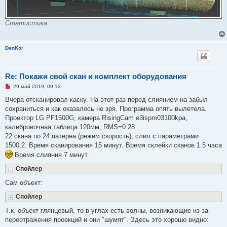
Статистика
DenKor
Re: Покажи свой скан и комплект оборудования
Н
29 май 2019, 09:12
е
п
Вчера отсканировал каску. На этот раз перед слиянием на забыл
р
сохраниться и как оказалось не зря. Программа опять вылетела.
о
ч
Проектор LG PF1500G, камера RisingCam e3ispm03100kpa,
и
калибровочная таблица 120мм, RMS=0.28.
т
а
22 скана по 24 патерна (режим скорость), слил с параметрами
н
1500:2. Время сканирования 15 минут. Время склейки сканов 1.5 часа
н
о
Время слияния 7 минут.
е
с
Спойлер
о
о
Сам объект:
б
щ
е
Спойлер
н
и
Т.к. объект глянцевый, то в углах есть волны, возникающие из-за
е
переотражения проекций и они "шумят". Здесь это хорошо видно: