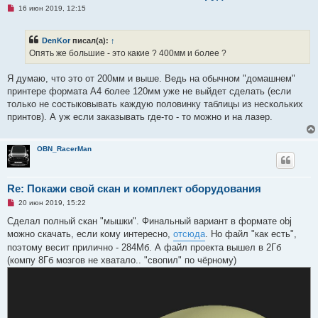
е
Н
16 июн 2019, 12:15
е
п
р
DenKor
писал(а):
↑
о
ч
Опять же большие - это какие ? 400мм и более ?
и
т
а
Я думаю, что это от 200мм и выше. Ведь на обычном "домашнем"
н
принтере формата А4 более 120мм уже не выйдет сделать (если
н
о
только не состыковывать каждую половинку таблицы из нескольких
е
принтов). А уж если заказывать где-то - то можно и на лазер.
с
о
о
б
OBN_RacerMan
щ
е
н
и
Re: Покажи свой скан и комплект оборудования
е
Н
20 июн 2019, 15:22
е
п
Сделал полный скан "мышки". Финальный вариант в формате obj
р
можно скачать, если кому интересно,
отсюда
. Но файл "как есть",
о
ч
поэтому весит прилично - 284Мб. А файл проекта вышел в 2Гб
и
(компу 8Гб мозгов не хватало.. "свопил" по чёрному)
т
а
н
н
о
е
с