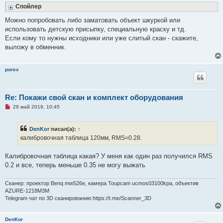
Спойлер
Можно попробовать либо заматовать объект шкуркой или
использовать детскую присыпку, специальную краску и тд.
Если кому то нужны исходники или уже слитый скан - скажите,
выложу в обменник.
porex
Re: Покажи свой скан и комплект оборудования
Н
29 май 2019, 10:45
е
п
р
DenKor
писал(а):
↑
о
ч
калибровочная таблица 120мм, RMS=0.28.
и
т
а
Калибровочная таблица какая? У меня как один раз получился RMS
н
0.2 и все, теперь меньше 0.35 не могу выжать
н
о
е
Сканер: проектор Benq mw526e, камера Toupcam ucmos03100kpa, объектив
с
о
AZURE-1218M3M
о
Telegram чат по 3D сканированию https://t.me/Scanner_3D
б
щ
е
DenKor
н