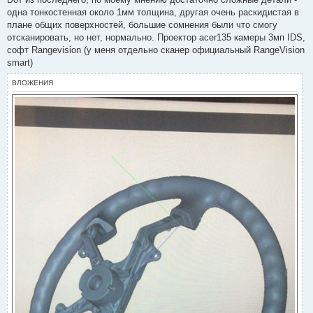
р
одна тонкостенная около 1мм толщина, другая очень раскидистая в
о
ч
плане общих поверхностей, большие сомнения были что смогу
и
отсканировать, но нет, нормально. Проектор acer135 камеры 3мп IDS,
т
а
софт Rangevision (у меня отдельно сканер официальный RangeVision
н
smart)
н
о
е
ВЛОЖЕНИЯ
с
о
о
б
щ
е
н
и
е