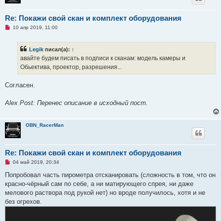
о
е
с
Re: Покажи свой скан и комплект оборудования
о
о
Н
10 апр 2019, 11:00
б
е
щ
п
е
р
Legik
писал(а):
↑
н
о
и
ч
авайте будем писать в подписи к сканам: модель камеры и
е
и
Обьектива, проектор, разрешения...
т
а
н
Согласен.
н
о
е
Alex Post: Перенес описание в исходный пост.
с
о
о
б
OBN_RacerMan
щ
е
н
и
Re: Покажи свой скан и комплект оборудования
е
Н
04 май 2019, 20:34
е
п
Попробовал часть пирометра отсканировать (сложность в том, что он
р
красно-чёрный сам по себе, а ни матирующего спрея, ни даже
о
ч
мелового раствора под рукой нет) но вроде получилось, хотя и не
и
без огрехов.
т
а
н
н