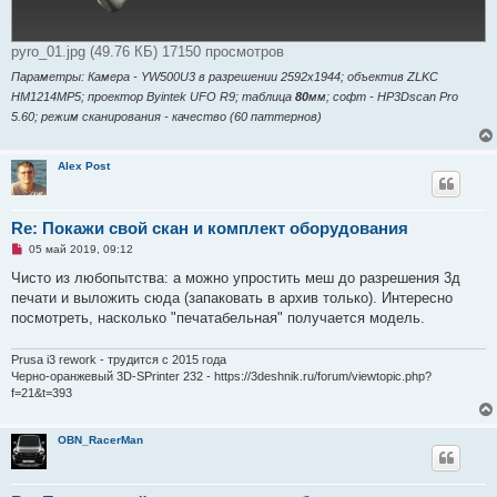
pyro_01.jpg (49.76 КБ) 17150 просмотров
Параметры: Камера - YW500U3 в разрешении 2592x1944; объектив ZLKC
HM1214MP5; проектор Byintek UFO R9; таблица
80
мм; софт - HP3Dscan Pro
5.60; режим сканирования - качество (60 паттернов)
Alex Post
Re: Покажи свой скан и комплект оборудования
Н
05 май 2019, 09:12
е
п
Чисто из любопытства: а можно упростить меш до разрешения 3д
р
печати и выложить сюда (запаковать в архив только). Интересно
о
ч
посмотреть, насколько "печатабельная" получается модель.
и
т
а
Prusa i3 rework - трудится с 2015 года
н
Черно-оранжевый 3D-SPrinter 232 - https://3deshnik.ru/forum/viewtopic.php?
н
f=21&t=393
о
е
с
о
OBN_RacerMan
о
б
щ
е