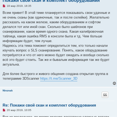
Покажи свой скан и комплект оборудования
Н
18 мар 2019, 18:35
е
п
Всем привет! В этой теме планируется показывать свои удачные и
р
не очень сканы (как одиночные, так и после склейки). Желательно
о
ч
рассказать на каком железе, каким оборудованием и софтом
и
делался тот или иной скан. Сколько было шаблонов при
т
а
сканировании, какое время одного скана. Какая калибровочная
н
таблица, какая ошибка RMS в консоли была и тд. Чем больше
н
о
информации будет, тем лучше.
е
Надеюсь эта тема поможет определиться тем, кто только начали
с
о
изучать вопрос о SLS сканирование. Понять, какое оборудование
о
потребуется и что от него можно будет ожидать и вообще сколько
б
щ
всё это будет стоить. Так же и бывалым информация так же будет
е
актуальна.
н
и
е
Для более быстрого и живого общения создана открытая группа в
телеграмме 3DScanner
https://t.me/Scanner_3D
Ninznak
Re: Покажи свой скан и комплект оборудования
Н
20 мар 2019, 10:05
е
п
Вот из последнего, по моему мнению достаточно сложные детали -