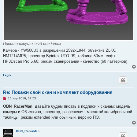
Просто игрушечный солдатик
Камера - YW500U3 в разрешении 2592x1944; объектив ZLKC
HM1214MP5; проектор Byintek UFO R9; таблица 50мм; софт -
HP3Dscan Pro 5.60; режим сканирования - качество (60 паттернов)
Legik
Re: Покажи свой скан и комплект оборудования
Н
10 апр 2019, 09:55
е
п
OBN_RacerMan
, давайте будем писать в подписи к сканам: модель
р
камеры и Обьектива, проектор, разрешения, масштаб калибровочной
о
ч
таблицы, режим extended или обычный, версию ПО.
и
т
а
н
OBN_RacerMan
н