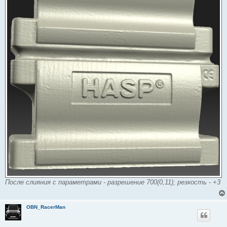
После слияния с параметрами - разрешение 700(0,11); резкость - +3
OBN_RacerMan