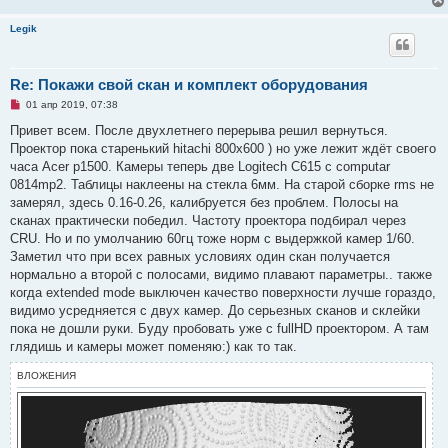
Legik
Re: Покажи свой скан и комплект оборудования
Н
01 апр 2019, 07:38
е
п
Привет всем. После двухлетнего перерыва решил вернуться.
р
Проектор пока старенький hitachi 800x600 ) но уже лежит ждёт своего
о
ч
часа Acer p1500. Камеры теперь две Logitech C615 с computar
и
0814mp2. Таблицы наклеены на стекла 6мм. На старой сборке rms не
т
а
замерял, здесь 0.16-0.26, калибруется без проблем. Полосы на
н
сканах практически победил. Частоту проектора подбирал через
н
о
CRU. Но и по умолчанию 60гц тоже норм с выдержкой камер 1/60.
е
Заметил что при всех равных условиях один скан получается
с
о
нормально а второй с полосами, видимо плавают параметры.. также
о
когда extended mode выключен качество поверхности лучше гораздо,
б
щ
видимо усредняется с двух камер. До серьезных сканов и склейки
е
пока не дошли руки. Буду пробовать уже с fullHD проектором. А там
н
и
глядишь и камеры может поменяю:) как то так.
е
ВЛОЖЕНИЯ