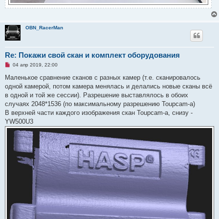
OBN_RacerMan
Re: Покажи свой скан и комплект оборудования
Н
04 апр 2019, 22:00
е
п
Маленькое сравнение сканов с разных камер (т.е. сканировалось
р
одной камерой, потом камера менялась и делались новые сканы всё
о
ч
в одной и той же сессии). Разрешение выставлялось в обоих
и
случаях 2048*1536 (по максимальному разрешению Toupcam-a)
т
а
В верхней части каждого изображения скан Toupcam-а, снизу -
н
YW500U3
н
о
е
с
о
о
б
щ
е
н
и
е