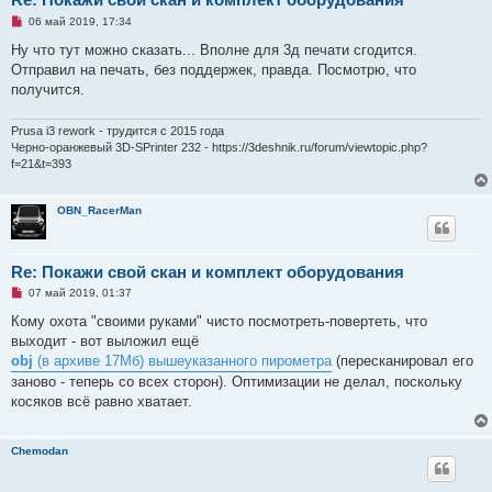
Н
06 май 2019, 17:34
е
п
Ну что тут можно сказать... Вполне для 3д печати сгодится.
р
Отправил на печать, без поддержек, правда. Посмотрю, что
о
ч
получится.
и
т
а
Prusa i3 rework - трудится с 2015 года
н
Черно-оранжевый 3D-SPrinter 232 - https://3deshnik.ru/forum/viewtopic.php?
н
f=21&t=393
о
е
с
о
OBN_RacerMan
о
б
щ
е
Re: Покажи свой скан и комплект оборудования
н
и
Н
07 май 2019, 01:37
е
е
п
Кому охота "своими руками" чисто посмотреть-повертеть, что
р
выходит - вот выложил ещё
о
ч
obj
(в архиве 17Мб) вышеуказанного пирометра
(пересканировал его
и
заново - теперь со всех сторон). Оптимизации не делал, поскольку
т
а
косяков всё равно хватает.
н
н
о
е
Chemodan
с
о
о