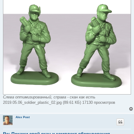
н
н
о
е
с
о
о
б
щ
е
н
и
е
Слева оптимизированный, справа - скан как есть
2019.05.06_soldier_plastic_02.jpg (89.61 КБ) 17130 просмотров
Alex Post
Re: Покажи свой скан и комплект оборудования