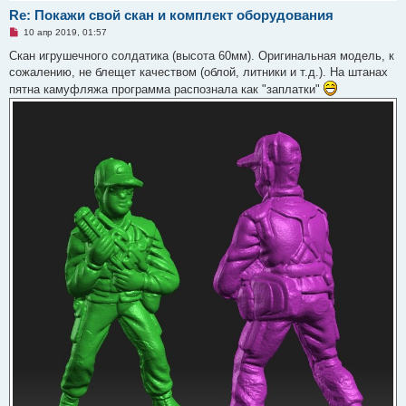
Re: Покажи свой скан и комплект оборудования
Н
10 апр 2019, 01:57
е
п
Скан игрушечного солдатика (высота 60мм). Оригинальная модель, к
р
сожалению, не блещет качеством (облой, литники и т.д.). На штанах
о
ч
пятна камуфляжа программа распознала как "заплатки"
и
т
а
н
н
о
е
с
о
о
б
щ
е
н
и
е