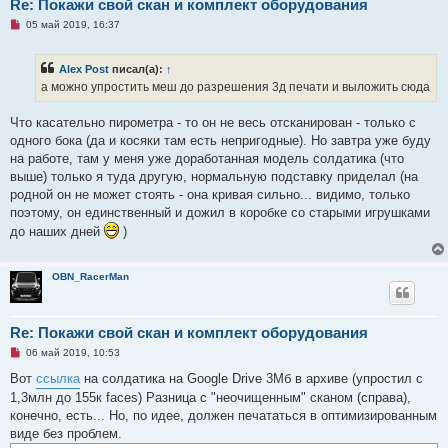
Re: Покажи свой скан и комплект оборудования
н
и
Н
05 май 2019, 16:37
е
е
п
р
Alex Post
писал(а):
↑
о
ч
а можно упростить меш до разрешения 3д печати и выложить сюда
и
т
а
Что касательно пирометра - то он не весь отсканирован - только с
н
одного бока (да и косяки там есть непригодные). Но завтра уже буду
н
о
на работе, там у меня уже доработанная модель солдатика (что
е
выше) только я туда другую, нормальную подставку приделал (на
с
о
родной он не может стоять - она кривая сильно... видимо, только
о
поэтому, он единственный и дожил в коробке со старыми игрушками
б
щ
до наших дней
)
е
н
и
е
OBN_RacerMan
Re: Покажи свой скан и комплект оборудования
Н
06 май 2019, 10:53
е
п
Вот
ссылка
на солдатика на Google Drive 3Мб в архиве (упростил с
р
1,3млн до 155к faces) Разница с "неочищенным" сканом (справа),
о
ч
конечно, есть... Но, по идее, должен печататься в оптимизированным
и
виде без проблем.
т
а