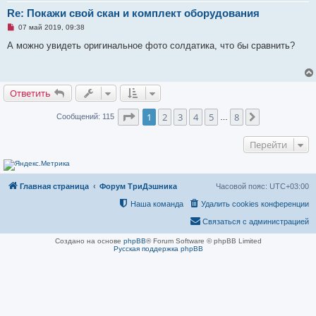
б
Re: Покажи свой скан и комплект оборудования
щ
е
Н
07 май 2019, 09:38
н
е
и
п
А можно увидеть оригинальное фото солдатика, что бы сравнить?
е
р
о
ч
и
т
Ответить
а
н
н
Страница
1
из
8
1
2
3
4
5
8
След.
Сообщений: 115
…
о
е
с
Перейти
о
о
б
щ
е
Главная страница
Форум ТриДэшника
Часовой пояс:
UTC+03:00
н
и
Наша команда
Удалить cookies конференции
е
Связаться с администрацией
Создано на основе
phpBB
® Forum Software © phpBB Limited
Русская поддержка phpBB