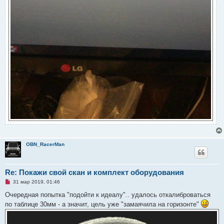
OBN_RacerMan
Re: Покажи свой скан и комплект оборудования
Н
31 мар 2019, 01:46
е
п
Очередная попытка "подойти к идеалу".. удалось откалиброваться
р
по таблице 30мм - а значит, цель уже "замаячила на горизонте"
о
ч
и
т