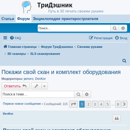
Статьи
Форум
Энциклопедия принтеростроителя
Поиск
Ра
FAQ
Регистрация
Вход
Главная страница
Форум ТриДэшника
Своими руками
3D сканеры
SLS сканирование
П
о
Покажи свой скан и комплект оборудования
и
Модераторы:
jamoro
,
DenKor
с
Ответить
к
Поиск
Расширенный поиск
Страница
1
из
8
1
2
3
4
5
8
С
Первое новое сообщение
• Сообщений: 115
…
DenKor