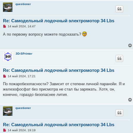
т
questioner
а
н
н
о
е
Re: Самодельный лодочный электромотор 34 Lbs
с
Н
о
14 май 2024, 14:47
е
о
п
б
А по первому вопросу можете подсказать?
р
щ
о
е
ч
н
и
и
т
е
3D-SPrinter
а
н
н
о
е
Re: Самодельный лодочный электромотор 34 Lbs
с
Н
о
14 май 2024, 17:21
е
о
п
б
По пожаробезопасности? Зависит от степени личной паранойи. Я и
р
щ
железофосфат без присмотра не стал бы заряжать. Хотя, он,
о
е
ч
н
конечно, гораздо безопаснее лития.
и
и
т
е
а
н
questioner
н
о
е
с
Re: Самодельный лодочный электромотор 34 Lbs
о
о
Н
14 май 2024, 19:19
б