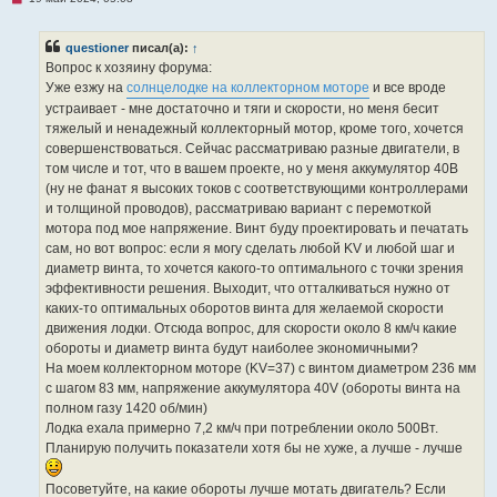
е
п
р
questioner
писал(а):
↑
о
ч
Вопрос к хозяину форума:
и
Уже езжу на
солнцелодке на коллекторном моторе
и все вроде
т
а
устраивает - мне достаточно и тяги и скорости, но меня бесит
н
тяжелый и ненадежный коллекторный мотор, кроме того, хочется
н
о
совершенствоваться. Сейчас рассматриваю разные двигатели, в
е
том числе и тот, что в вашем проекте, но у меня аккумулятор 40В
с
о
(ну не фанат я высоких токов с соответствующими контроллерами
о
и толщиной проводов), рассматриваю вариант с перемоткой
б
щ
мотора под мое напряжение. Винт буду проектировать и печатать
е
сам, но вот вопрос: если я могу сделать любой KV и любой шаг и
н
и
диаметр винта, то хочется какого-то оптимального с точки зрения
е
эффективности решения. Выходит, что отталкиваться нужно от
каких-то оптимальных оборотов винта для желаемой скорости
движения лодки. Отсюда вопрос, для скорости около 8 км/ч какие
обороты и диаметр винта будут наиболее экономичными?
На моем коллекторном моторе (KV=37) с винтом диаметром 236 мм
с шагом 83 мм, напряжение аккумулятора 40V (обороты винта на
полном газу 1420 об/мин)
Лодка ехала примерно 7,2 км/ч при потреблении около 500Вт.
Планирую получить показатели хотя бы не хуже, а лучше - лучше
Посоветуйте, на какие обороты лучше мотать двигатель? Если