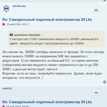
3D-SPrinter
Re: Самодельный лодочный электромотор 34 Lbs
Н
15 май 2024, 00:17
е
п
р
questioner
писал(а):
↑
о
ч
У мотора при 170KV заявленная мощность 3000Вт уменьшив KV
и
вдвое - мощность упадет пропорционально до 1500Вт.
т
а
н
Не совсем так. 3000Вт китайцы написали от фонаря. Из этого мотора
н
о
можно выжать 1500Вт на напряжении 50В без перемотки с
е
редуктором. Если перемотать на меньший KV, то самим железом
с
о
(габаритами) мотора мощность может ограничиться где-то до 200-
о
300Вт, а дальше мотор будет греться.
б
щ
Впрочем, если не лень, попробуйте перемотать. Думаю, всем будет
е
интересно, что получится. )
н
и
е
nik0976
Re: Самодельный лодочный электромотор 34 Lbs
Н
19 май 2024, 05:08