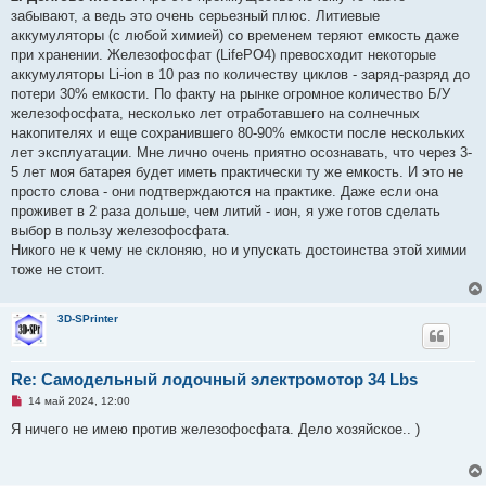
забывают, а ведь это очень серьезный плюс. Литиевые
аккумуляторы (с любой химией) со временем теряют емкость даже
при хранении. Железофосфат (LifePO4) превосходит некоторые
аккумуляторы Li-ion в 10 раз по количеству циклов - заряд-разряд до
потери 30% емкости. По факту на рынке огромное количество Б/У
железофосфата, несколько лет отработавшего на солнечных
накопителях и еще сохранившего 80-90% емкости после нескольких
лет эксплуатации. Мне лично очень приятно осознавать, что через 3-
5 лет моя батарея будет иметь практически ту же емкость. И это не
просто слова - они подтверждаются на практике. Даже если она
проживет в 2 раза дольше, чем литий - ион, я уже готов сделать
выбор в пользу железофосфата.
Никого не к чему не склоняю, но и упускать достоинства этой химии
тоже не стоит.
3D-SPrinter
Re: Самодельный лодочный электромотор 34 Lbs
Н
14 май 2024, 12:00
е
п
Я ничего не имею против железофосфата. Дело хозяйское.. )
р
о
ч
и