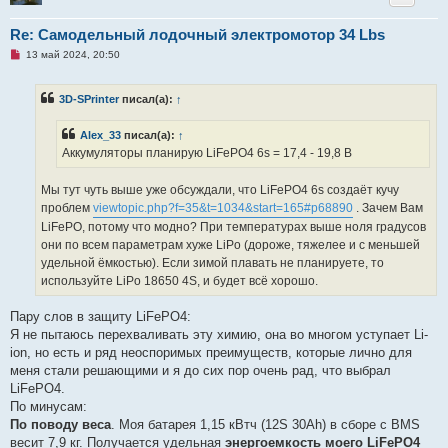
Re: Самодельный лодочный электромотор 34 Lbs
Н
13 май 2024, 20:50
е
п
р
3D-SPrinter
писал(а):
↑
о
ч
и
Alex_33
писал(а):
↑
т
а
Аккумуляторы планирую LiFePO4 6s = 17,4 - 19,8 В
н
н
о
Мы тут чуть выше уже обсуждали, что LiFePO4 6s создаёт кучу
е
проблем
viewtopic.php?f=35&t=1034&start=165#p68890
. Зачем Вам
с
о
LiFePO, потому что модно? При температурах выше ноля градусов
о
они по всем параметрам хуже LiPo (дороже, тяжелее и с меньшей
б
щ
удельной ёмкостью). Если зимой плавать не планируете, то
е
используйте LiPo 18650 4S, и будет всё хорошо.
н
и
е
Пару слов в защиту LiFePO4:
Я не пытаюсь перехваливать эту химию, она во многом уступает Li-
ion, но есть и ряд неоспоримых преимуществ, которые лично для
меня стали решающими и я до сих пор очень рад, что выбрал
LiFePO4.
По минусам:
По поводу веса
. Моя батарея 1,15 кВтч (12S 30Ah) в сборе с BMS
весит 7,9 кг. Получается удельная
энергоемкость моего LiFePO4