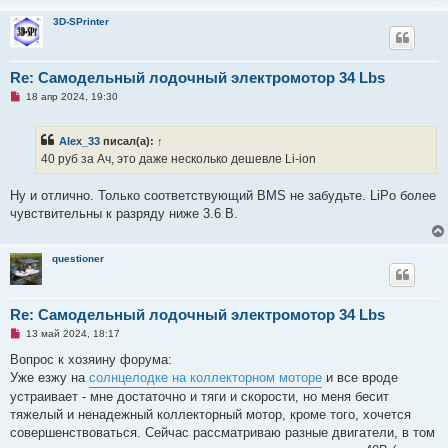
и
т
3D-SPrinter
а
н
н
о
е
Re: Самодельный лодочный электромотор 34 Lbs
с
Н
о
18 апр 2024, 19:30
е
о
п
б
р
щ
Alex_33
писал(а):
↑
о
е
ч
н
40 руб за Ач, это даже несколько дешевле Li-ion
и
и
т
е
а
Ну и отлично. Только соответствующий BMS не забудьте. LiPo более
н
чувствительны к разряду ниже 3.6 В.
н
о
е
с
questioner
о
о
б
щ
Re: Самодельный лодочный электромотор 34 Lbs
е
н
Н
13 май 2024, 18:17
и
е
е
п
Вопрос к хозяину форума:
р
Уже езжу на
солнцелодке на коллекторном моторе
и все вроде
о
ч
устраивает - мне достаточно и тяги и скорости, но меня бесит
и
тяжелый и ненадежный коллекторный мотор, кроме того, хочется
т
а
совершенствоваться. Сейчас рассматриваю разные двигатели, в том
н