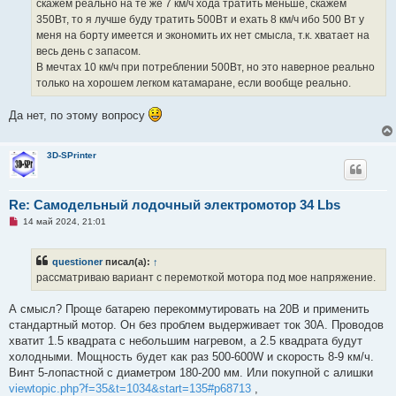
скажем реально на те же 7 км/ч хода тратить меньше, скажем
350Вт, то я лучше буду тратить 500Вт и ехать 8 км/ч ибо 500 Вт у
меня на борту имеется и экономить их нет смысла, т.к. хватает на
весь день с запасом.
В мечтах 10 км/ч при потреблении 500Вт, но это наверное реально
только на хорошем легком катамаране, если вообще реально.
Да нет, по этому вопросу
3D-SPrinter
Re: Самодельный лодочный электромотор 34 Lbs
Н
14 май 2024, 21:01
е
п
р
questioner
писал(а):
↑
о
ч
рассматриваю вариант с перемоткой мотора под мое напряжение.
и
т
а
А смысл? Проще батарею перекоммутировать на 20В и применить
н
стандартный мотор. Он без проблем выдерживает ток 30А. Проводов
н
о
хватит 1.5 квадрата с небольшим нагревом, а 2.5 квадрата будут
е
холодными. Мощность будет как раз 500-600W и скорость 8-9 км/ч.
с
о
Винт 5-лопастной с диаметром 180-200 мм. Или покупной с алишки
о
viewtopic.php?f=35&t=1034&start=135#p68713
,
б