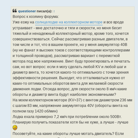
е
щ
п
е
р
questioner
писал(а):
↑
н
о
и
ч
Вопрос к хозяину форума:
е
и
Уже езжу на
солнцелодке на коллекторном моторе
и все вроде
т
а
устраивает - мне достаточно и тяги и скорости, но меня бесит
н
тяжелый и ненадежный коллекторный мотор, кроме того, хочется
н
о
совершенствоваться. Сейчас рассматриваю разные двигатели, в
е
том числе и тот, что в вашем проекте, но у меня аккумулятор 40В
с
о
(ну не фанат я высоких токов с соответствующими контроллерами
о
и толщиной проводов), рассматриваю вариант с перемоткой
б
щ
мотора под мое напряжение. Винт буду проектировать и печатать
е
сам, но вот вопрос: если я могу сделать любой KV и любой шаг и
н
и
диаметр винта, то хочется какого-то оптимального с точки зрения
е
эффективности решения. Выходит, что отталкиваться нужно от
каких-то оптимальных оборотов винта для желаемой скорости
движения лодки. Отсюда вопрос, для скорости около 8 км/ч какие
обороты и диаметр винта будут наиболее экономичными?
На моем коллекторном моторе (KV=37) с винтом диаметром 236 мм
с шагом 83 мм, напряжение аккумулятора 40V (обороты винта на
полном газу 1420 об/мин)
Лодка ехала примерно 7,2 км/ч при потреблении около 500Вт.
Планирую получить показатели хотя бы не хуже, а лучше - лучше
Посоветуйте, на какие обороты лучше мотать двигатель? Если