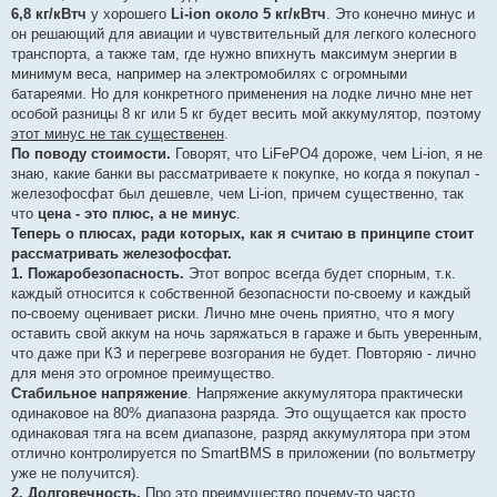
6,8 кг/кВтч
у хорошего
Li-ion около 5 кг/кВтч
. Это конечно минус и
он решающий для авиации и чувствительный для легкого колесного
транспорта, а также там, где нужно впихнуть максимум энергии в
минимум веса, например на электромобилях с огромными
батареями. Но для конкретного применения на лодке лично мне нет
особой разницы 8 кг или 5 кг будет весить мой аккумулятор, поэтому
этот минус не так существенен
.
По поводу стоимости.
Говорят, что LiFePO4 дороже, чем Li-ion, я не
знаю, какие банки вы рассматриваете к покупке, но когда я покупал -
железофосфат был дешевле, чем Li-ion, причем существенно, так
что
цена - это плюс, а не минус
.
Теперь о плюсах, ради которых, как я считаю в принципе стоит
рассматривать железофосфат.
1. Пожаробезопасность.
Этот вопрос всегда будет спорным, т.к.
каждый относится к собственной безопасности по-своему и каждый
по-своему оценивает риски. Лично мне очень приятно, что я могу
оставить свой аккум на ночь заряжаться в гараже и быть уверенным,
что даже при КЗ и перегреве возгорания не будет. Повторяю - лично
для меня это огромное преимущество.
Стабильное напряжение
. Напряжение аккумулятора практически
одинаковое на 80% диапазона разряда. Это ощущается как просто
одинаковая тяга на всем диапазоне, разряд аккумулятора при этом
отлично контролируется по SmartBMS в приложении (по вольтметру
уже не получится).
2. Долговечность.
Про это преимущество почему-то часто