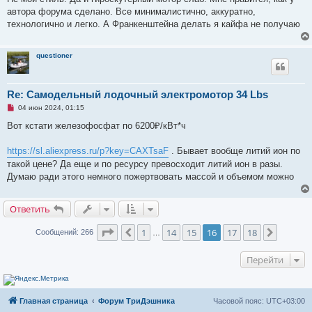
с
о
автора форума сделано. Все минималистично, аккуратно,
о
технологично и легко. А Франкенштейна делать я кайфа не получаю
б
щ
е
н
questioner
и
е
Re: Самодельный лодочный электромотор 34 Lbs
Н
04 июн 2024, 01:15
е
п
Вот кстати железофосфат по 6200₽/кВт*ч
р
о
ч
https://sl.aliexpress.ru/p?key=CAXTsaF
. Бывает вообще литий ион по
и
такой цене? Да еще и по ресурсу превосходит литий ион в разы.
т
а
Думаю ради этого немного пожертвовать массой и объемом можно
н
н
о
Ответить
е
с
о
Страница
16
из
18
1
14
15
16
17
18
Пред.
След.
Сообщений: 266
о
…
б
щ
е
Перейти
н
и
е
Главная страница
Форум ТриДэшника
Часовой пояс:
UTC+03:00