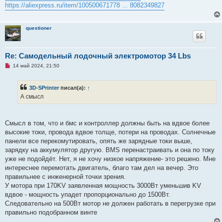
щ
https://aliexpress.ru/item/100500671778 ... 8082349827
е
н
и
е
questioner
Re: Самодельный лодочный электромотор 34 Lbs
Н
14 май 2024, 21:50
е
п
р
3D-SPrinter
писал(а):
↑
о
ч
А смысл
и
т
а
н
Смысл в том, что и бмс и контроллер должны быть на вдвое более
н
о
высокие токи, провода вдвое толще, потери на проводах. Солнечные
е
панели все перекомутировать, опять же зарядные токи выше,
с
о
зарядку на аккумулятор другую. BMS перенастраивать и она по току
о
уже не подойдёт. Нет, я не хочу низкое напряжение- это решено. Мне
б
щ
интереснее перемотать двигатель, благо там дел на вечер. Это
е
правильнее с инженерной точки зрения.
н
и
У мотора при 170KV заявленная мощность 3000Вт уменьшив KV
е
вдвое - мощность упадет пропорционально до 1500Вт.
Следовательно на 500Вт мотор не должен работать в перегрузке при
правильно подобранном винте