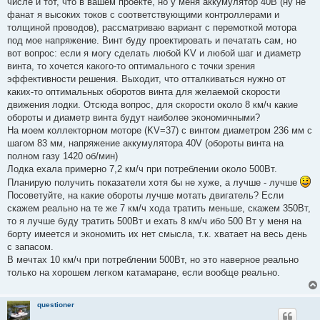
числе и тот, что в вашем проекте, но у меня аккумулятор 40В (ну не
н
о
фанат я высоких токов с соответствующими контроллерами и
е
толщиной проводов), рассматриваю вариант с перемоткой мотора
с
о
под мое напряжение. Винт буду проектировать и печатать сам, но
о
вот вопрос: если я могу сделать любой KV и любой шаг и диаметр
б
щ
винта, то хочется какого-то оптимального с точки зрения
е
эффективности решения. Выходит, что отталкиваться нужно от
н
и
каких-то оптимальных оборотов винта для желаемой скорости
е
движения лодки. Отсюда вопрос, для скорости около 8 км/ч какие
обороты и диаметр винта будут наиболее экономичными?
На моем коллекторном моторе (KV=37) с винтом диаметром 236 мм с
шагом 83 мм, напряжение аккумулятора 40V (обороты винта на
полном газу 1420 об/мин)
Лодка ехала примерно 7,2 км/ч при потреблении около 500Вт.
Планирую получить показатели хотя бы не хуже, а лучше - лучше
Посоветуйте, на какие обороты лучше мотать двигатель? Если
скажем реально на те же 7 км/ч хода тратить меньше, скажем 350Вт,
то я лучше буду тратить 500Вт и ехать 8 км/ч ибо 500 Вт у меня на
борту имеется и экономить их нет смысла, т.к. хватает на весь день
с запасом.
В мечтах 10 км/ч при потреблении 500Вт, но это наверное реально
только на хорошем легком катамаране, если вообще реально.
questioner