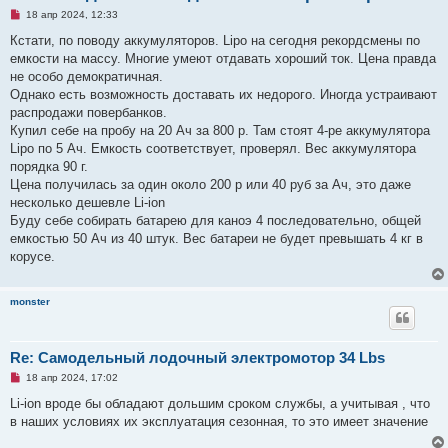
Н
18 апр 2024, 12:33
е
п
Кстати, по поводу аккумуляторов. Lipo на сегодня рекордсмены по
р
емкости на массу. Многие умеют отдавать хороший ток. Цена правда
о
ч
не особо демократичная.
и
Однако есть возможность доставать их недорого. Иногда устраивают
т
а
распродажи повербанков.
н
Купил себе на пробу на 20 Ач за 800 р. Там стоят 4-ре аккумулятора
н
о
Lipo по 5 Ач. Емкость соответствует, проверял. Вес аккумулятора
е
порядка 90 г.
с
о
Цена получилась за один около 200 р или 40 руб за Ач, это даже
о
несколько дешевле Li-ion
б
щ
Буду себе собирать батарею для каноэ 4 последовательно, общей
е
емкостью 50 Ач из 40 штук. Вес батареи не будет превышать 4 кг в
н
и
корусе.
е
monster
Re: Самодельный лодочный электромотор 34 Lbs
Н
18 апр 2024, 17:02
е
п
Li-ion вроде бы обладают дольшим сроком службы, а учитывая , что
р
в наших условиях их эксплуатация сезонная, то это имеет значение
о
ч