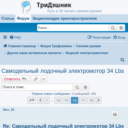
Статьи
Форум
Энциклопедия принтеростроителя
Поиск
Ра
FAQ
Регистрация
Вход
Главная страница
Форум ТриДэшника
Своими руками
Другие наши интересные проекты
Водный электротранспорт
П
о
Самодельный лодочный электромотор 34 Lbs
и
Ответить
с
Поиск
Расширенный поиск
к
Первое новое сообщение
• Сообщений: 266
Страница
16
из
18
1
14
15
16
17
18
Пред.
След.
…
Alex_33
Re: Самодельный лодочный электромотор 34 Lbs