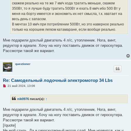
скажем реально на те же 7 км/ч хода тратить меньше, скажем
350Вт, то я лучше буду тратить 500Вт и ехать 8 км/ч ибо 500 Вт у
меня на борту имеется и экономить их нет смысла, т.к. хватает на
весь день с запасом.
В мечтах 10 км/ч при потреблении 500Вт, но это наверное реально
только на хорошем легком катамаране, если вообще реально.
Мне подарили дохлый двигатель 4 л/с, утопленник. Нога, винт,
редуктор в идеале. Хочу на ногу поставить движок от гироскутера.
Рассмотри такой же вариант.
questioner
Re: Самодельный лодочный электромотор 34 Lbs
Н
21 май 2024, 13:06
е
п
р
nik0976
писал(а):
↑
о
ч
и
Мне подарили дохлый двигатель 4 л/с, утопленник. Нога, винт,
т
а
редуктор в идеале. Хочу на ногу поставить движок от гироскутера.
н
Рассмотри такой же вариант.
н
о
[/quote]
е
Не мой стиль. Да и гироскутерный мотор слаб. Мне нравится, как у