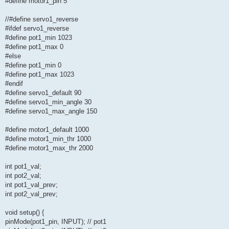
#define motor1_pin 5
//#define servo1_reverse
#ifdef servo1_reverse
#define pot1_min 1023
#define pot1_max 0
#else
#define pot1_min 0
#define pot1_max 1023
#endif
#define servo1_default 90
#define servo1_min_angle 30
#define servo1_max_angle 150
#define motor1_default 1000
#define motor1_min_thr 1000
#define motor1_max_thr 2000
int pot1_val;
int pot2_val;
int pot1_val_prev;
int pot2_val_prev;
void setup() {
pinMode(pot1_pin, INPUT); // pot1