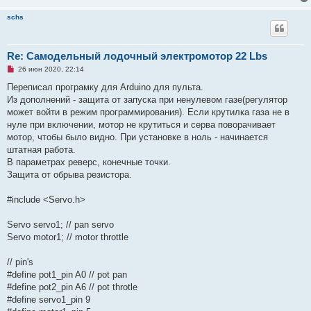
е
н
schs
и
е
Re: Самодельный лодочный электромотор 22 Lbs
Н
26 июн 2020, 22:14
е
п
Переписал програмку для Arduino для пульта.
р
Из дополнений - защита от запуска при ненулевом газе(регулятор
о
ч
может войти в режим программирования). Если крутилка газа не в
и
нуле при включении, мотор не крутиться и серва поворачивает
т
а
мотор, чтобы было видно. При установке в ноль - начинается
н
штатная работа.
н
о
В параметрах реверс, конечные точки.
е
Защита от обрыва резистора.
с
о
о
#include <Servo.h>
б
щ
е
Servo servo1; // pan servo
н
и
Servo motor1; // motor throttle
е
// pin's
#define pot1_pin A0 // pot pan
#define pot2_pin A6 // pot throtle
#define servo1_pin 9