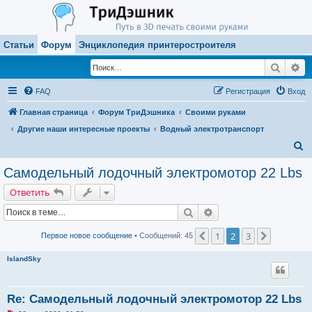
Статьи
Форум
Энциклопедия принтеростроителя
Поиск
Ра
FAQ
Регистрация
Вход
Главная страница
Форум ТриДэшника
Своими руками
Другие наши интересные проекты
Водный электротранспорт
П
о
Самодельный лодочный электромотор 22 Lbs
и
Ответить
с
Поиск
Расширенный поиск
к
1
2
3
Пред.
След.
Первое новое сообщение
• Сообщений: 45
IslandSky
Re: Самодельный лодочный электромотор 22 Lbs