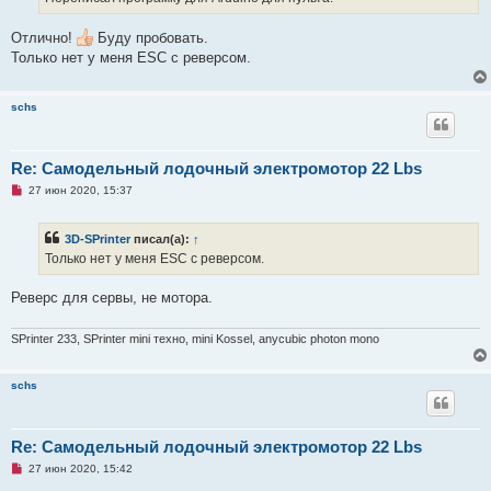
и
т
а
Отлично!
Буду пробовать.
н
Только нет у меня ESC с реверсом.
н
о
е
с
schs
о
о
б
щ
е
Re: Самодельный лодочный электромотор 22 Lbs
н
Н
27 июн 2020, 15:37
и
е
е
п
р
3D-SPrinter
писал(а):
↑
о
ч
Только нет у меня ESC с реверсом.
и
т
а
Реверс для сервы, не мотора.
н
н
о
SPrinter 233, SPrinter mini техно, mini Kossel, anycubic photon mono
е
с
о
schs
о
б
щ
е
н
Re: Самодельный лодочный электромотор 22 Lbs
и
е
Н
27 июн 2020, 15:42
е