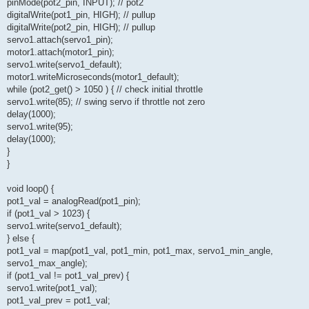
pinMode(pot2_pin, INPUT); // pot2
digitalWrite(pot1_pin, HIGH); // pullup
digitalWrite(pot2_pin, HIGH); // pullup
servo1.attach(servo1_pin);
motor1.attach(motor1_pin);
servo1.write(servo1_default);
motor1.writeMicroseconds(motor1_default);
while (pot2_get() > 1050 ) { // check initial throttle
servo1.write(85); // swing servo if throttle not zero
delay(1000);
servo1.write(95);
delay(1000);
}
}
void loop() {
pot1_val = analogRead(pot1_pin);
if (pot1_val > 1023) {
servo1.write(servo1_default);
} else {
pot1_val = map(pot1_val, pot1_min, pot1_max, servo1_min_angle,
servo1_max_angle);
if (pot1_val != pot1_val_prev) {
servo1.write(pot1_val);
pot1_val_prev = pot1_val;