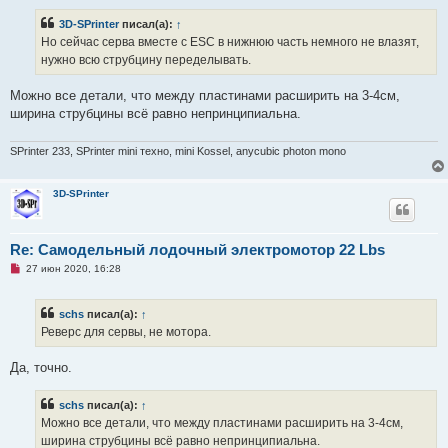
п
р
3D-SPrinter
писал(а):
↑
о
ч
Но сейчас серва вместе с ESC в нижнюю часть немного не влазят,
и
нужно всю струбцину переделывать.
т
а
н
Можно все детали, что между пластинами расширить на 3-4см,
н
о
ширина струбцины всё равно непринципиальна.
е
с
о
SPrinter 233, SPrinter mini техно, mini Kossel, anycubic photon mono
о
б
щ
3D-SPrinter
е
н
и
е
Re: Самодельный лодочный электромотор 22 Lbs
Н
27 июн 2020, 16:28
е
п
р
schs
писал(а):
↑
о
ч
Реверс для сервы, не мотора.
и
т
а
Да, точно.
н
н
о
schs
писал(а):
↑
е
Можно все детали, что между пластинами расширить на 3-4см,
с
о
ширина струбцины всё равно непринципиальна.
о