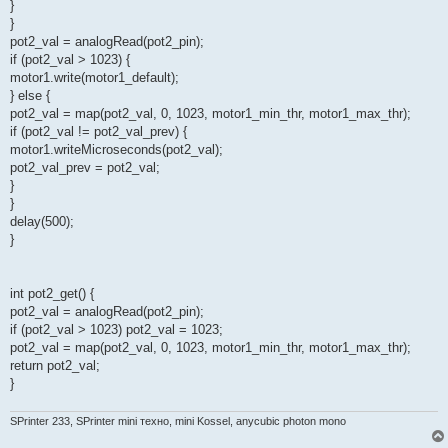
}
}
pot2_val = analogRead(pot2_pin);
if (pot2_val > 1023) {
motor1.write(motor1_default);
} else {
pot2_val = map(pot2_val, 0, 1023, motor1_min_thr, motor1_max_thr);
if (pot2_val != pot2_val_prev) {
motor1.writeMicroseconds(pot2_val);
pot2_val_prev = pot2_val;
}
}
delay(500);
}
int pot2_get() {
pot2_val = analogRead(pot2_pin);
if (pot2_val > 1023) pot2_val = 1023;
pot2_val = map(pot2_val, 0, 1023, motor1_min_thr, motor1_max_thr);
return pot2_val;
}
SPrinter 233, SPrinter mini техно, mini Kossel, anycubic photon mono