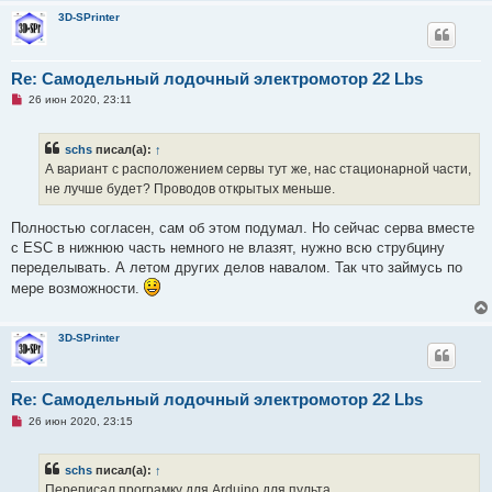
3D-SPrinter
Re: Самодельный лодочный электромотор 22 Lbs
Н
26 июн 2020, 23:11
е
п
р
schs
писал(а):
↑
о
ч
А вариант с расположением сервы тут же, нас стационарной части,
и
не лучше будет? Проводов открытых меньше.
т
а
н
Полностью согласен, сам об этом подумал. Но сейчас серва вместе
н
о
с ESC в нижнюю часть немного не влазят, нужно всю струбцину
е
переделывать. А летом других делов навалом. Так что займусь по
с
о
мере возможности.
о
б
щ
е
3D-SPrinter
н
и
е
Re: Самодельный лодочный электромотор 22 Lbs
Н
26 июн 2020, 23:15
е
п
р
schs
писал(а):
↑
о
ч
Переписал програмку для Arduino для пульта.