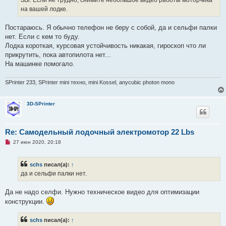
ЗЫ. Если не трудно, снимите небольшое видео работы моторчика
о
на вашей лодке.
б
щ
е
Постараюсь. Я обычно телефон не беру с собой, да и сельфи палки
н
и
нет. Если с кем то буду.
е
Лодка короткая, курсовая устойчивость никакая, гироскоп что ли
прикрутить, пока автопилота нет...
На машинке помогало.
SPrinter 233, SPrinter mini техно, mini Kossel, anycubic photon mono
3D-SPrinter
Re: Самодельный лодочный электромотор 22 Lbs
Н
27 июн 2020, 20:18
е
п
р
schs
писал(а):
↑
о
ч
да и сельфи палки нет.
и
т
а
Да не надо селфи. Нужно техническое видео для оптимизации
н
конструкции.
н
о
е
schs
писал(а):
↑
с