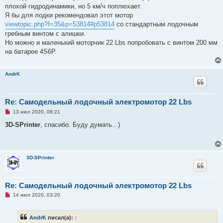
р
плохой гидродинамики, но 5 км/ч поплюхает.
о
ч
Я бы для лодки рекомендовал этот мотор
и
viewtopic.php?f=35&p=53814#p53814
со стандартным лодочным
т
а
гребным винтом с алишки.
н
Но можно и маленький моторчик 22 Lbs попробовать с винтом 200 мм
н
о
на батарее 4S6P.
е
с
о
о
AndrK
б
щ
е
н
Re: Самодельный лодочный электромотор 22 Lbs
и
е
Н
13 июл 2020, 08:21
е
п
3D-SPrinter
, спасибо. Буду думать...)
р
о
ч
и
т
3D-SPrinter
а
н
н
о
е
Re: Самодельный лодочный электромотор 22 Lbs
с
Н
о
14 июл 2020, 03:20
е
о
п
б
р
щ
AndrK
писал(а):
↑
о
е