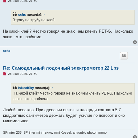
Н
26 июн 2020, 21:50
е
п
р
schs
писал(а):
↑
о
ч
Втулку на трубу на клей.
и
т
а
На какой клей? Честно говоря не знаю чем клеить PET-G. Насколько
н
знаю - это проблема.
н
о
е
с
schs
о
о
б
щ
Re: Самодельный лодочный электромотор 22 Lbs
е
н
Н
26 июн 2020, 21:59
и
е
е
п
р
IslandSky
писал(а):
↑
о
ч
На какой клей? Честно говоря не знаю чем клеить PET-G. Насколько
и
знаю - это проблема
т
а
н
Любой, неважно. При одевании внятяг и площади контакта 5-7
н
о
квадратных сантиметра держать будет, усилие по поворот и оно
е
минимальное.
с
о
о
SPrinter 233, SPrinter mini техно, mini Kossel, anycubic photon mono
б
щ