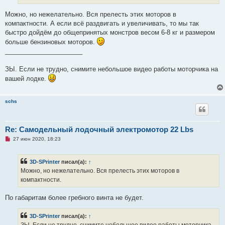
б
щ
Можно, но нежелательно. Вся прелесть этих моторов в
е
компактности. А если всё раздвигать и увеличивать, то мы так
н
и
быстро дойдём до общепринятых монстров весом 6-8 кг и размером
е
больше бензиновых моторов.
______________________
ЗЫ. Если не трудно, снимите небольшое видео работы моторчика на
вашей лодке.
schs
Re: Самодельный лодочный электромотор 22 Lbs
Н
27 июн 2020, 18:23
е
п
р
3D-SPrinter
писал(а):
↑
о
ч
Можно, но нежелательно. Вся прелесть этих моторов в
и
компактности.
т
а
н
По габаритам более гребного винта не будет.
н
о
е
3D-SPrinter
писал(а):
↑
с
о