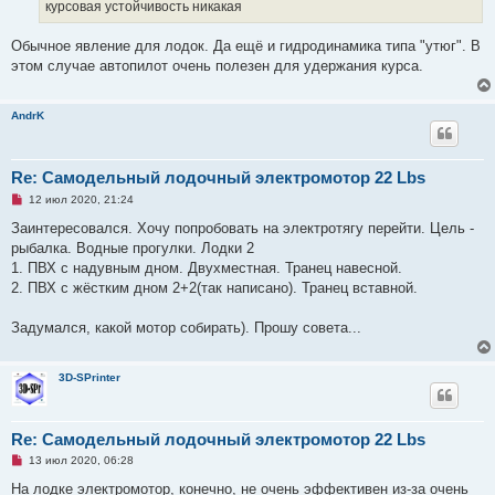
о
курсовая устойчивость никакая
о
б
щ
Обычное явление для лодок. Да ещё и гидродинамика типа "утюг". В
е
этом случае автопилот очень полезен для удержания курса.
н
и
е
AndrK
Re: Самодельный лодочный электромотор 22 Lbs
Н
12 июл 2020, 21:24
е
п
Заинтересовался. Хочу попробовать на электротягу перейти. Цель -
р
рыбалка. Водные прогулки. Лодки 2
о
ч
1. ПВХ с надувным дном. Двухместная. Транец навесной.
и
2. ПВХ с жёстким дном 2+2(так написано). Транец вставной.
т
а
н
Задумался, какой мотор собирать). Прошу совета...
н
о
е
с
3D-SPrinter
о
о
б
щ
Re: Самодельный лодочный электромотор 22 Lbs
е
н
Н
13 июл 2020, 06:28
и
е
е
п
На лодке электромотор, конечно, не очень эффективен из-за очень