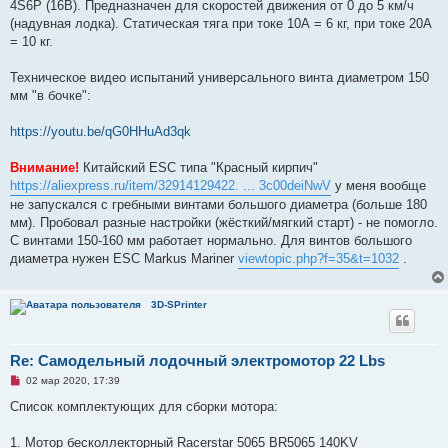
4S6P (16В). Предназначен для скоростей движения от 0 до 5 км/ч
(надувная лодка). Статическая тяга при токе 10А = 6 кг, при токе 20А
= 10 кг.
Техническое видео испытаний универсального винта диаметром 150
мм "в бочке":
https://youtu.be/qG0HHuAd3qk
Внимание!
Китайский ESC типа "Красный кирпич"
https://aliexpress.ru/item/32914129422. ... 3c00deiNwV
у меня вообще
не запускался с гребными винтами большого диаметра (больше 180
мм). Пробовал разные настройки (жёсткий/мягкий старт) - не помогло.
С винтами 150-160 мм работает нормально. Для винтов большого
диаметра нужен ESC Markus Mariner
viewtopic.php?f=35&t=1032
.
3D-SPrinter
Re: Самодельный лодочный электромотор 22 Lbs
Н
02 мар 2020, 17:39
е
п
Список комплектующих для сборки мотора:
р
о
ч
1. Мотор бесколлекторный Racerstar 5065 BR5065 140KV