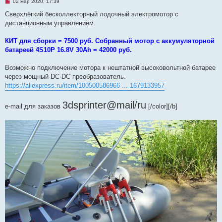
Н
02 мар 2020, 17:39
е
п
Сверхлёгкий бесколлекторный лодочный электромотор с
р
дистанционным управлением.
о
ч
и
КИТ для сборки = 7500 руб. Собранный мотор с аккумуляторной
т
а
батареей 4S10P 16.8V 30Ah = 42000 руб.
н
н
о
Возможно подключение мотора к нештатной высоковольтной батарее
е
через мощный DC-DC преобразователь.
с
о
https://aliexpress.ru/item/100500586966 ... 1679133957
о
б
щ
3dsprinter@mail/ru
e-mail для заказов
[/color][/b]
е
н
и
е