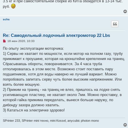
3.5 кг и при самостоятельной сборке из КИТа обойдётся в 13-14 тыс.
руб.
schs
Re: Самодельный лодочный электромотор 22 Lbs
Н
18 июн 2020, 10:33
е
п
По опыту эксплуатации моторчика:
р
1) Сервы не хватает по мощности, если мотор на полном газу, трубу
о
ч
прижимает к проушине, которая на кронштейне крепеления на транец.
и
Сбрасываешь обороты, поворачивается. За 4 часа труба
т
а
отполировалась в этом месте. Возможно стоит поставить пару
н
подшипников, хотя для воды наверно не лучший вариант. Можно
н
о
попробовать запитать серву чуть более высоким напряжением. Или
е
взять более мощную.
с
о
2) Прижим на транец - на транец не влез, пришлось на лодке снять
о
усиливающую пластину, не хватает около 7мм. Можно проставку, в
б
щ
которой гайка прижима переделать, вынеся больше наружу, по
е
дибонду зазора должно хватить.
н
и
3) Кататься на электричке здорово!
е
SPrinter 233, SPrinter mini техно, mini Kossel, anycubic photon mono