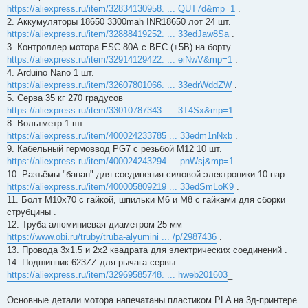
и
https://aliexpress.ru/item/32834130958. ... QUT7d&mp=1
.
т
а
2. Аккумуляторы 18650 3300mah INR18650 лот 24 шт.
н
https://aliexpress.ru/item/32888419252. ... 33edJaw8Sa
.
н
о
3. Контроллер мотора ESC 80А с BEC (+5В) на борту
е
https://aliexpress.ru/item/32914129422. ... eiNwV&mp=1
.
с
о
4. Arduino Nano 1 шт.
о
https://aliexpress.ru/item/32607801066. ... 33edrWddZW
.
б
щ
5. Серва 35 кг 270 градусов
е
https://aliexpress.ru/item/33010787343. ... 3T4Sx&mp=1
.
н
и
8. Вольтметр 1 шт.
е
https://aliexpress.ru/item/400024233785 ... 33edm1nNxb
.
9. Кабельный гермоввод PG7 с резьбой М12 10 шт.
https://aliexpress.ru/item/400024243294 ... pnWsj&mp=1
.
10. Разъёмы "банан" для соединения силовой электроники 10 пар
https://aliexpress.ru/item/400005809219 ... 33edSmLoK9
.
11. Болт М10х70 с гайкой, шпильки М6 и М8 с гайками для сборки
струбцины .
12. Труба алюминиевая диаметром 25 мм
https://www.obi.ru/truby/truba-alyumini ... /p/2987436
.
13. Провода 3х1.5 и 2х2 квадрата для электрических соединений .
14. Подшипник 623ZZ для рычага сервы
https://aliexpress.ru/item/32969585748. ... hweb201603
_
Основные детали мотора напечатаны пластиком PLA на 3д-принтере.