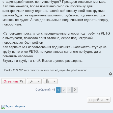
о
стационарной части, не лучше будет? Проводов открытых меньше.
е
Как мне кажется, более практично было бы коробочку для
с
о
электроники и серву сделать нашлёпкой сверху этой конструкции,
о
ширина будет не ограничена шириной струбцины, подъёму мотора
б
щ
мешать не будет. А паз для качалки с подшипником сделать сверху,
е
поворотным.
н
и
е
P.S. сегодня прокатился с переделанным упором под трубу, из PETG
с выступами, показало себя отлично, серва под нагрузкой
поворачивает без проблем.
Как вариант без использования подшипника - напечатать втулку на
трубу из того же PETG, по идее износа сильного не будет, да и
поменять несложно.
Втулку на трубу на клей. Вырез в упоре расширить.
SPrinter 233, SPrinter mini техно, mini Kossel, anycubic photon mono
Ответить
1
2
3
След.
Сообщений: 45
Перейти