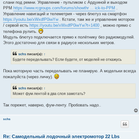
слани под ремни. Управление - пультиком с Ардуиной и выходом
б
щ
PPM
https://www.rcgroups.com/forums/showthr ... ick-to-PPM
.
е
Управление навигаций и телеметрия - через блютуз на смартфон
н
и
https://youtu.be/xWxdfP0iwYw
. Кстати, там же и управление мотором
е
/ сервой есть
https://youtu.be/xWxdfP0iwYw?t=1400
, можно прямо с
телефона рулить.
Модуль блютуз подключается прямо к полётнику без радиомодулей.
Этого достаточно для связи в радиусе нескольких метров.
schs
писал(а):
↑
Будете переделывать? Если будете, от моделей не откажусь
Пока моторную часть переделывать не планирую. А модельки всегда
пожалуйста (через личку).
schs
писал(а):
↑
Может фум лентой в два слоя замотать?
Так порежет, наверно, фум-ленту. Пробовать надо..
schs
Re: Самодельный лодочный электромотор 22 Lbs