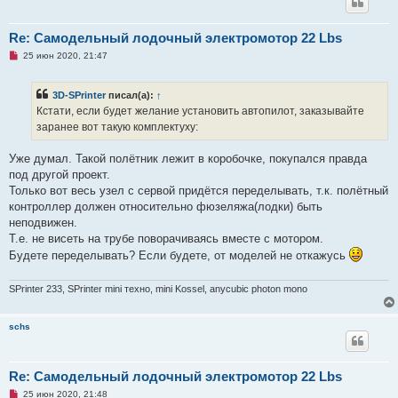
Re: Самодельный лодочный электромотор 22 Lbs
Н
25 июн 2020, 21:47
е
п
р
3D-SPrinter
писал(а):
↑
о
ч
Кстати, если будет желание установить автопилот, заказывайте
и
заранее вот такую комплектуху:
т
а
н
Уже думал. Такой полётник лежит в коробочке, покупался правда
н
о
под другой проект.
е
Только вот весь узел с сервой придётся переделывать, т.к. полётный
с
о
контроллер должен относительно фюзеляжа(лодки) быть
о
неподвижен.
б
щ
Т.е. не висеть на трубе поворачиваясь вместе с мотором.
е
Будете переделывать? Если будете, от моделей не откажусь
н
и
е
SPrinter 233, SPrinter mini техно, mini Kossel, anycubic photon mono
schs
Re: Самодельный лодочный электромотор 22 Lbs
Н
25 июн 2020, 21:48