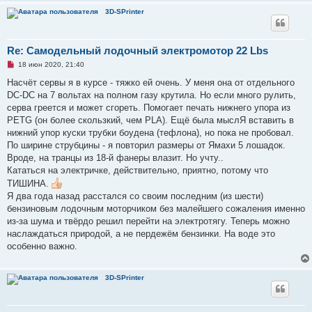
3D-SPrinter
Re: Самодельный лодочный электромотор 22 Lbs
Н
18 июн 2020, 21:40
е
п
Насчёт сервы я в курсе - тяжко ей очень. У меня она от отдельного
р
DC-DC на 7 вольтах на полном газу крутила. Но если много рулить,
о
ч
серва греется и может сгореть. Помогает печать нижнего упора из
и
PETG (он более скользкий, чем PLA). Ещё была мыслЯ вставить в
т
а
нижний упор куски трубки боудена (тефлона), но пока не пробовал.
н
По ширине струбцины - я повторил размеры от Ямахи 5 лошадок.
н
о
Вроде, на транцы из 18-й фанеры влазит. Но учту..
е
Кататься на электричке, действительно, приятно, потому что
с
о
ТИШИНА.
о
Я два года назад расстался со своим последним (из шести)
б
щ
бензиновым лодочным моторчиком без малейшего сожаления именно
е
из-за шума и твёрдо решил перейти на электротягу. Теперь можно
н
и
наслаждаться природой, а не пердежём бензинки. На воде это
е
особенно важно.
3D-SPrinter