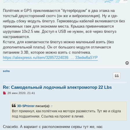
Полётник и GPS приклеиваются "бутербродом" в два этажа на
толстый двухсторонний скотч (он же и виброизоляция). Ну и где-
нибудь сбоку модуль блютуз. Гермовводы кабелей вклеиваются без
прижимных гаек для экономии места. Крышка привинчивается
шурупами 10х2.5 мм. Доступ к USB не нужен, всё через блютуз
настраивается.
Кстати, для компактности блютуз можно маленький взять (без
дополнительной платы). Он от большого модуля отличается
питанием 3.3В, которое можно взять с полётника.
https://aliexpress.ru/item/32857224039. ... 33edw8aSYP
schs
Re: Самодельный лодочный электромотор 22 Lbs
Н
26 июн 2020, 21:41
е
п
р
3D-SPrinter
писал(а):
↑
о
ч
Вот прикинул, как полётник на моторе разместить. Тут же и сёдла
и
под подшипники. Ссылка на проект в личке.
т
а
н
Спасибо. А вариант с расположением сервы тут же, нас
н