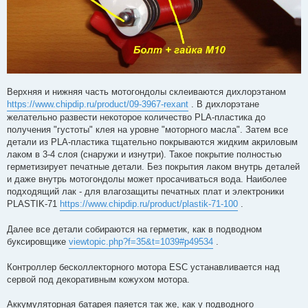
Верхняя и нижняя часть мотогондолы склеиваются дихлорэтаном
https://www.chipdip.ru/product/09-3967-rexant
. В дихлорэтане
желательно развести некоторое количество PLA-пластика до
получения "густоты" клея на уровне "моторного масла". Затем все
детали из PLA-пластика тщательно покрываются жидким акриловым
лаком в 3-4 слоя (снаружи и изнутри). Такое покрытие полностью
герметизирует печатные детали. Без покрытия лаком внутрь деталей
и даже внутрь мотогондолы может просачиваться вода. Наиболее
подходящий лак - для влагозащиты печатных плат и электроники
PLASTIK-71
https://www.chipdip.ru/product/plastik-71-100
.
Далее все детали собираются на герметик, как в подводном
буксировщике
viewtopic.php?f=35&t=1039#p49534
.
Контроллер бесколлекторного мотора ESC устанавливается над
сервой под декоративным кожухом мотора.
Аккумуляторная батарея паяется так же, как у подводного