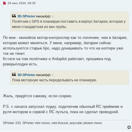
Н
26 июн 2020, 09:35
е
п
р
3D-SPrinter
писал(а):
↑
о
ч
Полётник с GPS я планирую поставить в корпус батареи, которая у
и
меня стандартная из кан-трубы.
т
а
н
По мне - моноблок мотор-контроллер как то логичнее, чем в батарее,
н
о
которая может меняться. У меня, например, батареи сейчас
е
используются старые lipo, надо донашивать то что на коптере уже
с
о
ток не тянет.
о
Кстати на том полётнике и Ardupilot работает, прошивка под
б
щ
роверы\лодки есть.
е
н
и
3D-SPrinter
писал(а):
↑
е
Пока моторную часть переделывать не планирую.
Жаль, придётся самому, если созрею.
P.S. с начала запускал лодку, подключив обычный RC приёмник и
руля мотором и сервой с RC пульта, пока не сделал проводной.
SPrinter 233, SPrinter mini техно, mini Kossel, anycubic photon mono