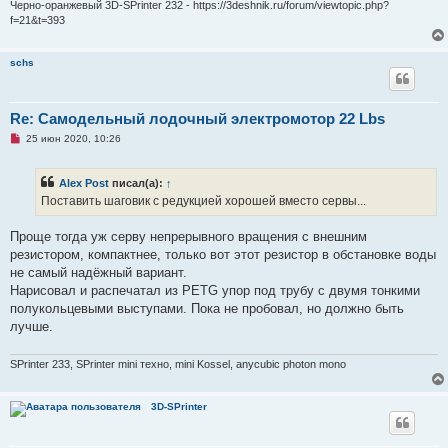
Черно-оранжевый 3D-SPrinter 232 - https://3deshnik.ru/forum/viewtopic.php?
б
f=21&t=393
щ
е
н
и
schs
е
Re: Самодельный лодочный электромотор 22 Lbs
Н
25 июн 2020, 10:26
е
п
р
Alex Post
писал(а):
↑
о
ч
Поставить шаговик с редукцией хорошей вместо сервы...
и
т
а
Проще тогда уж серву непрерывного вращения с внешним
н
резистором, компактнее, только вот этот резистор в обстановке воды
н
о
не самый надёжный вариант.
е
Нарисовал и распечатал из PETG упор под трубу с двумя тонкими
с
о
полукольцевыми выступами. Пока не пробовал, но должно быть
о
лучше.
б
щ
е
SPrinter 233, SPrinter mini техно, mini Kossel, anycubic photon mono
н
и
е
3D-SPrinter