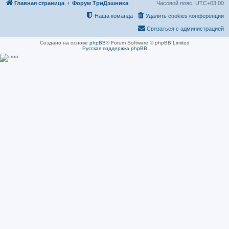
Главная страница
Форум ТриДэшника
Часовой пояс:
UTC+03:00
Наша команда
Удалить cookies конференции
Связаться с администрацией
Создано на основе
phpBB
® Forum Software © phpBB Limited
Русская поддержка phpBB