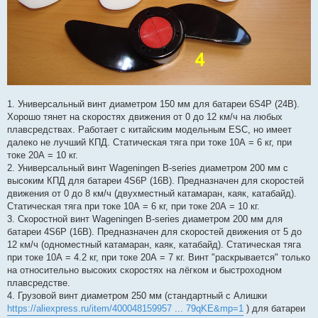
1. Универсальный винт диаметром 150 мм для батареи 6S4P (24В).
Хорошо тянет на скоростях движения от 0 до 12 км/ч на любых
плавсредствах. Работает с китайским модельным ESC, но имеет
далеко не лучший КПД. Статическая тяга при токе 10А = 6 кг, при
токе 20А = 10 кг.
2. Универсальный винт Wageningen B-series диаметром 200 мм с
высоким КПД для батареи 4S6P (16В). Предназначен для скоростей
движения от 0 до 8 км/ч (двухместный катамаран, каяк, катабайд).
Статическая тяга при токе 10А = 6 кг, при токе 20А = 10 кг.
3. Скоростной винт Wageningen B-series диаметром 200 мм для
батареи 4S6P (16В). Предназначен для скоростей движения от 5 до
12 км/ч (одноместный катамаран, каяк, катабайд). Статическая тяга
при токе 10А = 4.2 кг, при токе 20А = 7 кг. Винт "раскрывается" только
на относительно высоких скоростях на лёгком и быстроходном
плавсредстве.
4. Грузовой винт диаметром 250 мм (стандартный с Алишки
https://aliexpress.ru/item/400048159957 ... 79qKE&mp=1
) для батареи