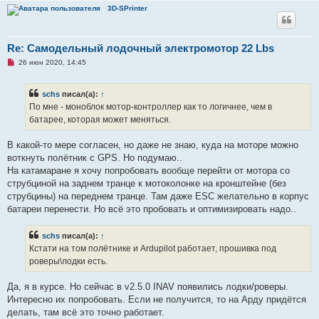
3D-SPrinter
Re: Самодельный лодочный электромотор 22 Lbs
Н
26 июн 2020, 14:45
е
п
р
schs
писал(а):
↑
о
ч
По мне - моноблок мотор-контроллер как то логичнее, чем в
и
батарее, которая может меняться.
т
а
н
В какой-то мере согласен, но даже не знаю, куда на моторе можно
н
о
воткнуть полётник с GPS. Но подумаю..
е
На катамаране я хочу попробовать вообще перейти от мотора со
с
о
струбциной на заднем транце к мотоколонке на кронштейне (без
о
струбцины) на переднем транце. Там даже ESC желательно в корпус
б
щ
батареи перенести. Но всё это пробовать и оптимизировать надо..
е
н
и
schs
писал(а):
↑
е
Кстати на том полётнике и Ardupilot работает, прошивка под
роверы\лодки есть.
Да, я в курсе. Но сейчас в v2.5.0 INAV появились лодки/роверы.
Интересно их попробовать. Если не получится, то на Арду придётся
делать, там всё это точно работает.