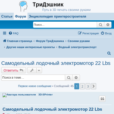
Статьи
Форум
Энциклопедия принтеростроителя
Поиск
Ра
FAQ
Регистрация
Вход
Главная страница
Форум ТриДэшника
Своими руками
Другие наши интересные проекты
Водный электротранспорт
П
о
Самодельный лодочный электромотор 22 Lbs
и
Ответить
с
Поиск
Расширенный поиск
к
1
2
3
След.
Первое новое сообщение
• Сообщений: 45
3D-SPrinter
Самодельный лодочный электромотор 22 Lbs