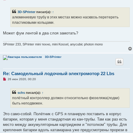
е
п
р
3D-SPrinter
писал(а):
↑
о
ч
алюминиевую трубу в этих местах можно насквозь перетереть
и
пластиковыми кольцами.
т
а
н
Может фум лентой в два слоя замотать?
н
о
е
SPrinter 233, SPrinter mini техно, mini Kossel, anycubic photon mono
с
о
о
б
3D-SPrinter
щ
е
н
и
Re: Самодельный лодочный электромотор 22 Lbs
е
Н
26 июн 2020, 00:20
е
п
р
schs
писал(а):
↑
о
ч
полётный контроллер должен относительно фюзеляжа(лодки)
и
быть неподвижен.
т
а
н
Это само-собой. Полётник с GPS я планирую поставить в корпус
н
о
батареи, которая у меня стандартная из кан-трубы. Там как раз есть
е
место между аккумуляторным картриджем и "потолком" трубы. Для
с
о
крепления батареи вдоль катамарана уже предусмотрены прорези в
о