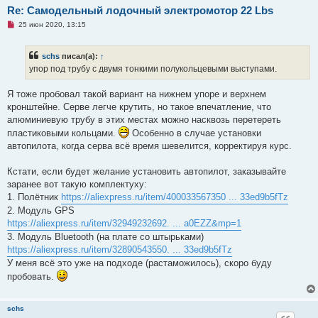
Re: Самодельный лодочный электромотор 22 Lbs
Н
25 июн 2020, 13:15
е
п
р
schs
писал(а):
↑
о
ч
упор под трубу с двумя тонкими полукольцевыми выступами.
и
т
а
Я тоже пробовал такой вариант на нижнем упоре и верхнем
н
кронштейне. Серве легче крутить, но такое впечатление, что
н
о
алюминиевую трубу в этих местах можно насквозь перетереть
е
пластиковыми кольцами.
Особенно в случае установки
с
о
автопилота, когда серва всё время шевелится, корректируя курс.
о
б
щ
Кстати, если будет желание установить автопилот, заказывайте
е
заранее вот такую комплектуху:
н
и
1. Полётник
https://aliexpress.ru/item/400033567350 ... 33ed9b5fTz
е
2. Модуль GPS
https://aliexpress.ru/item/32949232692. ... a0EZZ&mp=1
3. Модуль Bluetooth (на плате со штырьками)
https://aliexpress.ru/item/32890543550. ... 33ed9b5fTz
У меня всё это уже на подходе (растаможилось), скоро буду
пробовать.
schs