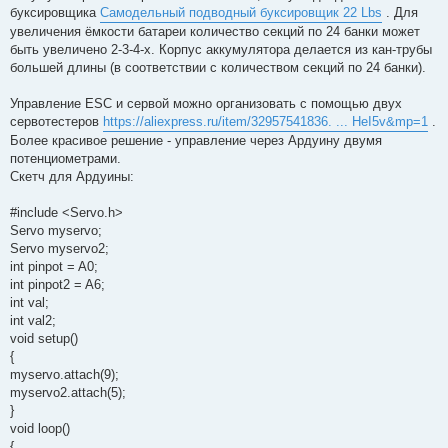
буксировщика
Самодельный подводный буксировщик 22 Lbs
. Для
увеличения ёмкости батареи количество секций по 24 банки может
быть увеличено 2-3-4-х. Корпус аккумулятора делается из кан-трубы
большей длины (в соответствии с количеством секций по 24 банки).
Управление ESC и сервой можно организовать с помощью двух
сервотестеров
https://aliexpress.ru/item/32957541836. ... HeI5v&mp=1
.
Более красивое решение - управление через Ардуину двумя
потенциометрами.
Скетч для Ардуины:
#include <Servo.h>
Servo myservo;
Servo myservo2;
int pinpot = A0;
int pinpot2 = A6;
int val;
int val2;
void setup()
{
myservo.attach(9);
myservo2.attach(5);
}
void loop()
{