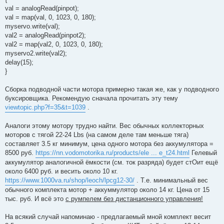
val = analogRead(pinpot);
val = map(val, 0, 1023, 0, 180);
myservo.write(val);
val2 = analogRead(pinpot2);
val2 = map(val2, 0, 1023, 0, 180);
myservo2.write(val2);
delay(15);
}
Сборка подводной части мотора примерно такая же, как у подводного
буксировщика. Рекомендую сначала прочитать эту тему
viewtopic.php?f=35&t=1039
.
Аналоги этому мотору трудно найти. Вес обычных коллекторных
моторов с тягой 22-24 Lbs (на самом деле там меньше тяга)
составляет 3.5 кг минимум, цена одного мотора без аккумулятора =
8500 руб.
https://nn.vodomotorika.ru/products/ele ... e_t24.html
Гелевый
аккумулятор аналогичной ёмкости (см. ток разряда) будет стОит ещё
около 6400 руб. и весить около 10 кг.
https://www.1000va.ru/shop/leoch/lpcg12-30/
. Т.е. минимальный вес
обычного комплекта мотор + аккуммулятор около 14 кг. Цена от 15
тыс. руб. И всё это
с румпелем без дистанционного управления!
На всякий случай напоминаю - предлагаемый мной комплект весит