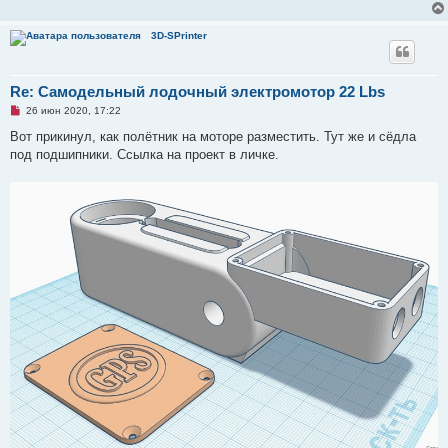
3D-SPrinter
Re: Самодельный лодочный электромотор 22 Lbs
Н
26 июн 2020, 17:22
е
п
Вот прикинул, как полётник на моторе разместить. Тут же и сёдла
р
под подшипники. Ссылка на проект в личке.
о
ч
и
т
а
н
н
о
е
с
о
о
б
щ
е
н
и
е