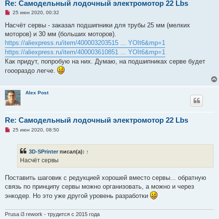
Re: Самодельный лодочный электромотор 22 Lbs
Н
25 июн 2020, 00:32
е
п
Насчёт сервы - заказал подшипники для трубы 25 мм (мелких
р
моторов) и 30 мм (больших моторов).
о
ч
https://aliexpress.ru/item/400003203515 ... YOIt6&mp=1
и
https://aliexpress.ru/item/400003610851 ... YOIt6&mp=1
т
а
Как придут, попробую на них. Думаю, на подшипниках серве будет
н
гооораздо легче.
н
о
е
с
Alex Post
о
о
б
щ
е
Re: Самодельный лодочный электромотор 22 Lbs
н
Н
и
25 июн 2020, 08:50
е
е
п
р
3D-SPrinter
писал(а):
↑
о
ч
Насчёт сервы
и
т
а
Поставить шаговик с редукцией хорошей вместо сервы... обратную
н
связь по принципу сервы можно организовать, а можно и через
н
о
энкодер. Но это уже другой уровень разработки
е
с
о
Prusa i3 rework - трудится с 2015 года
о