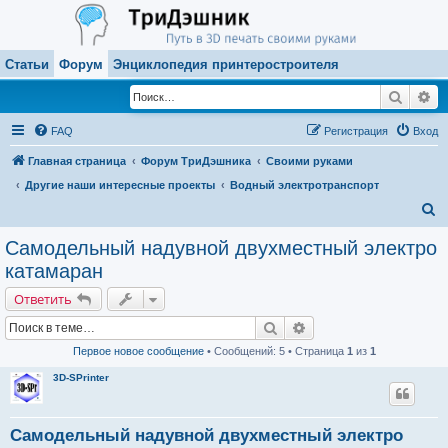
Статьи
Форум
Энциклопедия принтеростроителя
Поиск
Ра
FAQ
Регистрация
Вход
Главная страница
Форум ТриДэшника
Своими руками
Другие наши интересные проекты
Водный электротранспорт
П
о
Самодельный надувной двухместный электро
и
катамаран
с
Ответить
к
Поиск
Расширенный поиск
Первое новое сообщение
• Сообщений: 5 • Страница
1
из
1
3D-SPrinter
Самодельный надувной двухместный электро