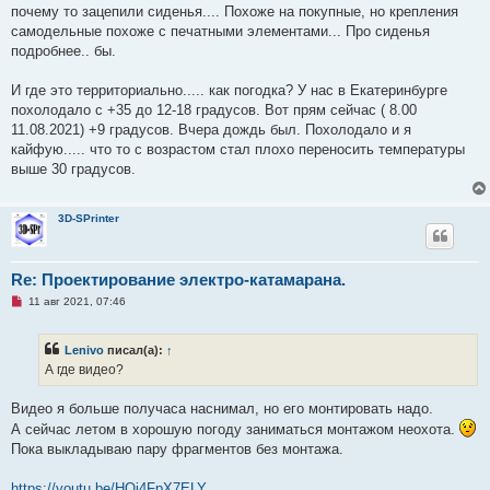
о
почему то зацепили сиденья.... Похоже на покупные, но крепления
б
щ
самодельные похоже с печатными элементами... Про сиденья
е
подробнее.. бы.
н
и
е
И где это территориально..... как погодка? У нас в Екатеринбурге
похолодало с +35 до 12-18 градусов. Вот прям сейчас ( 8.00
11.08.2021) +9 градусов. Вчера дождь был. Похолодало и я
кайфую..... что то с возрастом стал плохо переносить температуры
выше 30 градусов.
3D-SPrinter
Re: Проектирование электро-катамарана.
Н
11 авг 2021, 07:46
е
п
р
Lenivo
писал(а):
↑
о
ч
А где видео?
и
т
а
Видео я больше получаса наснимал, но его монтировать надо.
н
А сейчас летом в хорошую погоду заниматься монтажом неохота.
н
о
Пока выкладываю пару фрагментов без монтажа.
е
с
о
https://youtu.be/HOi4FpX7ELY