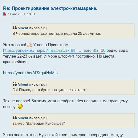
Re: Проектирование электро-катамарана.
Н
11 авг 2021, 13:31
е
п
р
Vikent
писал(а):
↑
о
ч
В Черном море уже полторы недели 25 держится.
и
т
а
Это хорошо!
У нас в Приветном
н
https://yandex.ru/maps/?l=sat%2Cskl&ll= ... earch&z=18
редко вода
н
о
теплее 22-23 бывает. И море штормит постоянно. Но места
е
красивейшие.
с
о
о
https://youtu.be/ARXgutHyMlU
б
щ
е
н
Vikent
писал(а):
↑
и
Эх! Подводного буксировщика не хватает!
е
Так не вопрос! За зиму можно собрать без напряга к следующему
сезону.
Vikent
писал(а):
↑
танкер "Валериан Куйбышев"
Знаю-знаю, это на Бугазской косе примерно посередине между