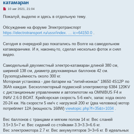
катамаран
Н
10 авг 2021, 21:04
е
п
Пожалуй, выделю и здесь в отдельную тему.
р
о
ч
Обсуждение на форуме Электротранспорт
и
https://electrotransport.ru/ussr/index. ... ic=64150.0
.
т
а
н
Сегодня в очередной раз покатались по Волге на самодельном
н
о
катамаранчике. И я, наконец-то, сделал несколько фоток и снял
е
видео.
с
о
о
Самодельный двухместный электро-катамаран длиной 380 см,
б
щ
шириной 138 см, диаметр двухкамерных баллонов 42 см.
е
Грузоподъёмность около 300 кг.
н
и
Моторная установка - две батареи на "литий-ионках" 18650 4S12P по
е
36Ah каждая. Бесколлекторный подвесной электромотор 6384 120KV
с дистанционным управлением и автопилотом на OMNIBUS F4 и
INAV 2.6.0 BOAT. Крейсерская скорость 5-6 км/ч, запас хода около
20-24 км. На скорости 5 км/ч с нагрузкой 200 кг (два человека) мотор
потребляет 12А (мощность 168W)
viewtopic.php?f=35&t=1034
.
Вес баллонов с транцами и мягким полом 14 кг. Вес сланей
3.5+3.5=7 кг. Вес сидений со стойками 3.3+3.3=6.6 кг.
Вес электромотора 2.7 кг. Вес аккумуляторов 3+3=6 кг. В идеальных