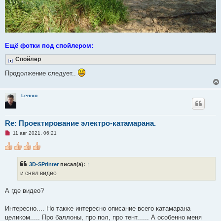
Ещё фотки под спойлером:
Спойлер
Продолжение следует..
Lenivo
Re: Проектирование электро-катамарана.
Н
11 авг 2021, 06:21
е
п
р
о
ч
3D-SPrinter
писал(а):
↑
и
и снял видео
т
а
н
А где видео?
н
о
е
Интересно.... Но также интересно описание всего катамарана
с
о
целиком..... Про баллоны, про пол, про тент...... А особенно меня