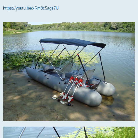
https://youtu.be/xRm8c5ags7U