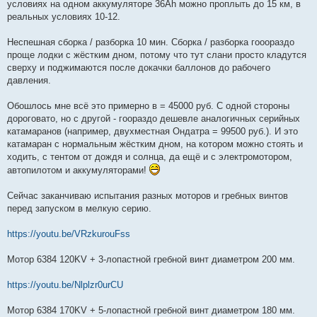
условиях на одном аккумуляторе 36Ah можно проплыть до 15 км, в
реальных условиях 10-12.
Неспешная сборка / разборка 10 мин. Сборка / разборка гооораздо
проще лодки с жёстким дном, потому что тут слани просто кладутся
сверху и поджимаются после докачки баллонов до рабочего
давления.
Обошлось мне всё это примерно в = 45000 руб. С одной стороны
дороговато, но с другой - гоораздо дешевле аналогичных серийных
катамаранов (например, двухместная Ондатра = 99500 руб.). И это
катамаран с нормальным жёстким дном, на котором можно стоять и
ходить, с тентом от дождя и солнца, да ещё и с электромотором,
автопилотом и аккумуляторами!
Сейчас заканчиваю испытания разных моторов и гребных винтов
перед запуском в мелкую серию.
https://youtu.be/VRzkurouFss
Мотор 6384 120KV + 3-лопастной гребной винт диаметром 200 мм.
https://youtu.be/Nlplzr0urCU
Мотор 6384 170KV + 5-лопастной гребной винт диаметром 180 мм.