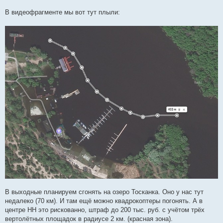
В видеофрагменте мы вот тут плыли:
В выходные планируем сгонять на озеро Тосканка. Оно у нас тут
недалеко (70 км). И там ещё можно квадрокоптеры погонять. А в
центре НН это рискованно, штраф до 200 тыс. руб. с учётом трёх
вертолётных площадок в радиусе 2 км. (красная зона).