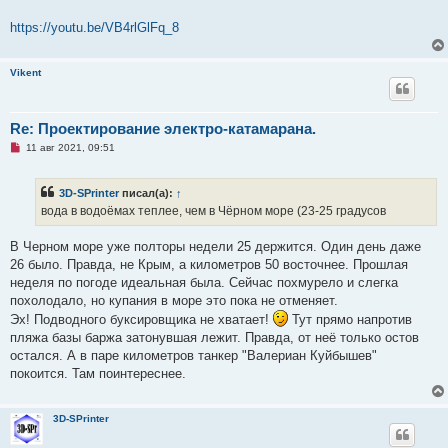
https://youtu.be/VB4rlGlFq_8
Vikent
Re: Проектирование электро-катамарана.
Н
11 авг 2021, 09:51
е
п
р
3D-SPrinter
писал(а):
↑
о
ч
вода в водоёмах теплее, чем в Чёрном море (23-25 градусов
и
т
а
В Черном море уже полторы недели 25 держится. Один день даже
н
26 было. Правда, не Крым, а километров 50 восточнее. Прошлая
н
о
неделя по погоде идеальная была. Сейчас похмурело и слегка
е
похолодало, но купания в море это пока не отменяет.
с
о
Эх! Подводного буксировщика не хватает!
Тут прямо напротив
о
пляжа базы баржа затонувшая лежит. Правда, от неё только остов
б
щ
остался. А в паре километров танкер "Валериан Куйбышев"
е
покоится. Там поинтереснее.
н
и
е
3D-SPrinter