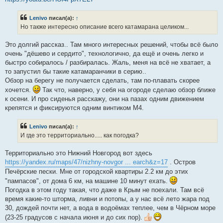
о
б
щ
Lenivo
писал(а):
↑
е
Но также интересно описание всего катамарана целиком...
н
и
е
Это долгий рассказ.. Там много интересных решений, чтобы всё было
очень "дёшево и сердито", технологично, да ещё и очень легко и
быстро собиралось / разбиралась. Жаль, меня на всё не хватает, а
то запустил бы такие катамаранчики в серию..
Обзор на берегу не получается сделать, там по-плавать скорее
хочется.
Так что, наверно, у себя на огороде сделаю обзор ближе
к осени. И про сиденья расскажу, они на пазах одним движением
крепятся и фиксируются одним винтиком М4.
Lenivo
писал(а):
↑
И где это территориально..... как погодка?
Территориально это Нижний Новгород вот здесь
https://yandex.ru/maps/47/nizhny-novgor ... earch&z=17
. Остров
Печёрские пески. Мне от городской квартиры 2.2 км до этих
"пампасов", от дома 6 км, на машине 10 минут ехать.
Погодка в этом году такая, что даже в Крым не поехали. Там всё
время какие-то шторма, ливни и потопы, а у нас всё лето жара под
30, дождей почти нет, а вода в водоёмах теплее, чем в Чёрном море
(23-25 градусов с начала июня и до сих пор).