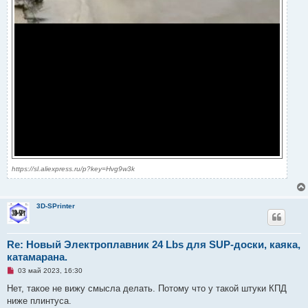
https://sl.aliexpress.ru/p?key=Hvg9w3k
3D-SPrinter
Re: Новый Электроплавник 24 Lbs для SUP-доски, каяка,
катамарана.
Н
03 май 2023, 16:30
е
п
Нет, такое не вижу смысла делать. Потому что у такой штуки КПД
р
ниже плинтуса.
о