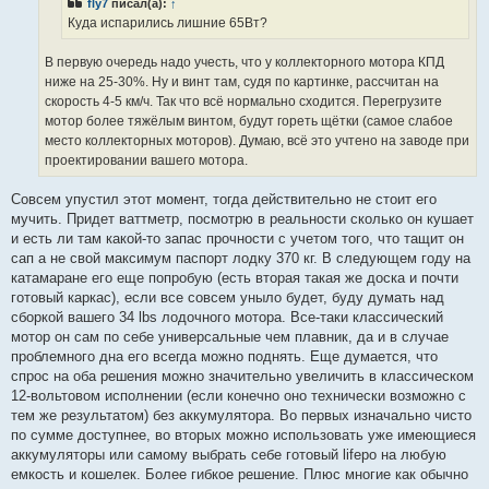
fly7
писал(а):
↑
т
а
Куда испарились лишние 65Вт?
н
н
о
В первую очередь надо учесть, что у коллекторного мотора КПД
е
ниже на 25-30%. Ну и винт там, судя по картинке, рассчитан на
с
о
скорость 4-5 км/ч. Так что всё нормально сходится. Перегрузите
о
мотор более тяжёлым винтом, будут гореть щётки (самое слабое
б
щ
место коллекторных моторов). Думаю, всё это учтено на заводе при
е
проектировании вашего мотора.
н
и
е
Совсем упустил этот момент, тогда действительно не стоит его
мучить. Придет ваттметр, посмотрю в реальности сколько он кушает
и есть ли там какой-то запас прочности с учетом того, что тащит он
сап а не свой максимум паспорт лодку 370 кг. В следующем году на
катамаране его еще попробую (есть вторая такая же доска и почти
готовый каркас), если все совсем уныло будет, буду думать над
сборкой вашего 34 lbs лодочного мотора. Все-таки классический
мотор он сам по себе универсальные чем плавник, да и в случае
проблемного дна его всегда можно поднять. Еще думается, что
спрос на оба решения можно значительно увеличить в классическом
12-вольтовом исполнении (если конечно оно технически возможно с
тем же результатом) без аккумулятора. Во первых изначально чисто
по сумме доступнее, во вторых можно использовать уже имеющиеся
аккумуляторы или самому выбрать себе готовый lifepo на любую
емкость и кошелек. Более гибкое решение. Плюс многие как обычно