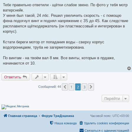
Тебе правильно ответили - щётки слабое звено. По фото у тебя мотр
ватерснейк.
У меня был такой, 24 лбс. Решил увеличить скорость - с помощю
фена подогнул винт и поднял напряжение с 3S до 4S. Как следствие
расплавился щёткодержатель (он пластмассовый и интегрирован в
корпус).
Кстати береги мотор от попадания воды - сверху корпус
водопроницаем, труба не загерметизирована.
По винтам - на твоём вал 8 мм. Все винты, которын в прдаже,
начинаются от 10.
Ответить
1
2
3
Пред.
След.
Сообщений: 44
Перейти
Главная страница
Форум ТриДэшника
Часовой пояс:
UTC+03:00
Наша команда
Удалить cookies конференции
Связаться с администрацией