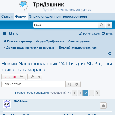
Статьи
Форум
Энциклопедия принтеростроителя
Поиск
Ра
FAQ
Регистрация
Вход
Главная страница
Форум ТриДэшника
Своими руками
Другие наши интересные проекты
Водный электротранспорт
П
о
Новый Электроплавник 24 Lbs для SUP-доски,
и
каяка, катамарана.
с
Ответить
к
Поиск
Расширенный поиск
1
2
3
Пред.
След.
Первое новое сообщение
• Сообщений: 44
3D-SPrinter