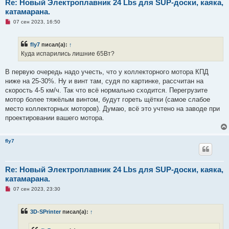
Re: Новый Электроплавник 24 Lbs для SUP-доски, каяка,
катамарана.
Н
07 сен 2023, 16:50
е
п
р
fly7
писал(а):
↑
о
ч
Куда испарились лишние 65Вт?
и
т
а
В первую очередь надо учесть, что у коллекторного мотора КПД
н
ниже на 25-30%. Ну и винт там, судя по картинке, рассчитан на
н
о
скорость 4-5 км/ч. Так что всё нормально сходится. Перегрузите
е
мотор более тяжёлым винтом, будут гореть щётки (самое слабое
с
о
место коллекторных моторов). Думаю, всё это учтено на заводе при
о
проектировании вашего мотора.
б
щ
е
н
fly7
и
е
Re: Новый Электроплавник 24 Lbs для SUP-доски, каяка,
катамарана.
Н
07 сен 2023, 23:30
е
п
р
3D-SPrinter
писал(а):
↑
о
ч
и