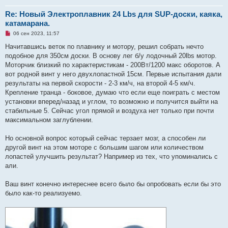
с
о
Re: Новый Электроплавник 24 Lbs для SUP-доски, каяка,
о
б
катамарана.
щ
е
Н
06 сен 2023, 11:57
н
е
и
п
Начитавшись веток по плавнику и мотору, решил собрать нечто
е
р
подобное для 350см доски. В основу лег б/у лодочный 20lbs мотор.
о
ч
Моторчик близкий по характеристикам - 200Вт/1200 макс оборотов. А
и
вот родной винт у него двухлопастной 15см. Первые испытания дали
т
а
результаты на первой скорости - 2-3 км/ч, на второй 4-5 км/ч.
н
Крепление транца - боковое, думаю что если еще поиграть с местом
н
о
установки вперед/назад и углом, то возможно и получится выйти на
е
стабильные 5. Сейчас угол прямой и воздуха нет только при почти
с
о
максимальном заглублении.
о
б
щ
Но основной вопрос который сейчас терзает мозг, а способен ли
е
другой винт на этом моторе с большим шагом или количеством
н
и
лопастей улучшить результат? Например из тех, что упоминались с
е
али.
Ваш винт конечно интереснее всего было бы опробовать если бы это
было как-то реализуемо.