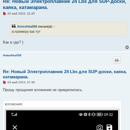
Re: Новый Электроплавник 24 Lbs для SUP-доски,
каяка, катамарана.
Н
02 май 2023, 22:45
е
п
р
Antoshka056
писал(а):
↑
о
ч
в примеру как тут
и
т
а
Как в где? )
н
н
о
е
Antoshka056
с
о
о
б
Re: Новый Электроплавник 24 Lbs для SUP-доски, каяка,
щ
катамарана.
е
н
Н
03 май 2023, 07:36
и
е
е
п
Прошу прощения вложения не прикрепились
р
о
ч
и
ВЛОЖЕНИЯ
т
а
н
н
о
е
с