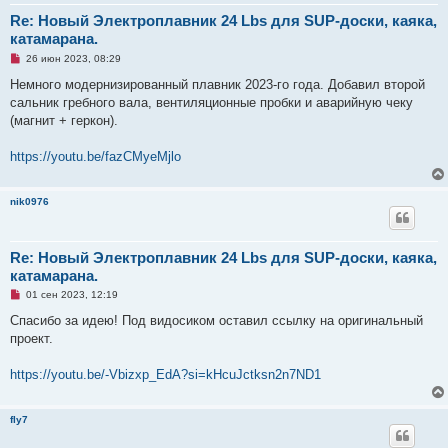
о
е
Re: Новый Электроплавник 24 Lbs для SUP-доски, каяка,
с
катамарана.
о
о
Н
26 июн 2023, 08:29
б
е
щ
п
Немного модернизированный плавник 2023-го года. Добавил второй
е
р
н
сальник гребного вала, вентиляционные пробки и аварийную чеку
о
и
ч
(магнит + геркон).
е
и
т
а
https://youtu.be/fazCMyeMjlo
н
н
о
nik0976
е
с
о
о
б
Re: Новый Электроплавник 24 Lbs для SUP-доски, каяка,
щ
катамарана.
е
н
Н
01 сен 2023, 12:19
и
е
е
п
Спасибо за идею! Под видосиком оставил ссылку на оригинальный
р
проект.
о
ч
и
https://youtu.be/-Vbizxp_EdA?si=kHcuJctksn2n7ND1
т
а
н
н
fly7
о
е