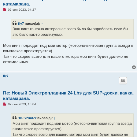
катамарана.
Н
07 сен 2023, 04:27
е
п
р
fly7
писал(а):
↑
о
ч
Ваш винт конечно интереснее всего было бы опробовать если бы
и
это было как-то реализуемо.
т
а
н
Мой винт подходит под мой мотор (моторно-винтовая группа всегда в
н
о
комплексе проектируется).
е
Так что скорее всего для вашего мотора мой винт будет далеко не
с
о
оптимальным.
о
б
щ
е
fly7
н
и
е
Re: Новый Электроплавник 24 Lbs для SUP-доски, каяка,
катамарана.
Н
07 сен 2023, 13:04
е
п
р
3D-SPrinter
писал(а):
↑
о
ч
Мой винт подходит под мой мотор (моторно-винтовая группа всегда
и
в комплексе проектируется).
т
а
Так что скорее всего для вашего мотора мой винт будет далеко не
н