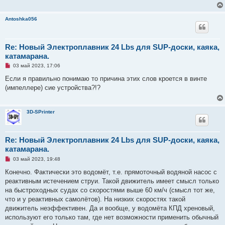
ч
и
т
Antoshka056
а
н
н
о
е
Re: Новый Электроплавник 24 Lbs для SUP-доски, каяка,
с
катамарана.
о
о
Н
03 май 2023, 17:06
б
е
щ
п
Если я правильно понимаю то причина этих слов кроется в винте
е
р
н
(импеллере) сие устройства?!?
о
и
ч
е
и
т
3D-SPrinter
а
н
н
о
е
Re: Новый Электроплавник 24 Lbs для SUP-доски, каяка,
с
катамарана.
о
о
Н
03 май 2023, 19:48
б
е
щ
п
Конечно. Фактически это водомёт, т.е. прямоточный водяной насос с
е
р
н
реактивным истечением струи. Такой движитель имеет смысл только
о
и
ч
на быстроходных судах со скоростями выше 60 км/ч (смысл тот же,
е
и
что и у реактивных самолётов). На низких скоростях такой
т
а
движитель неэффективен. Да и вообще, у водомёта КПД хреновый,
н
используют его только там, где нет возможности применить обычный
н
о