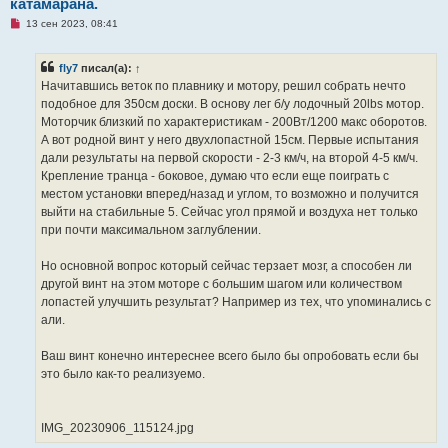
катамарана.
и
е
Н
13 сен 2023, 08:41
е
п
р
fly7
писал(а):
↑
о
ч
Начитавшись веток по плавнику и мотору, решил собрать нечто
и
подобное для 350см доски. В основу лег б/у лодочный 20lbs мотор.
т
а
Моторчик близкий по характеристикам - 200Вт/1200 макс оборотов.
н
А вот родной винт у него двухлопастной 15см. Первые испытания
н
о
дали результаты на первой скорости - 2-3 км/ч, на второй 4-5 км/ч.
е
Крепление транца - боковое, думаю что если еще поиграть с
с
о
местом установки вперед/назад и углом, то возможно и получится
о
выйти на стабильные 5. Сейчас угол прямой и воздуха нет только
б
щ
при почти максимальном заглублении.
е
н
и
Но основной вопрос который сейчас терзает мозг, а способен ли
е
другой винт на этом моторе с большим шагом или количеством
лопастей улучшить результат? Например из тех, что упоминались с
али.
Ваш винт конечно интереснее всего было бы опробовать если бы
это было как-то реализуемо.
IMG_20230906_115124.jpg