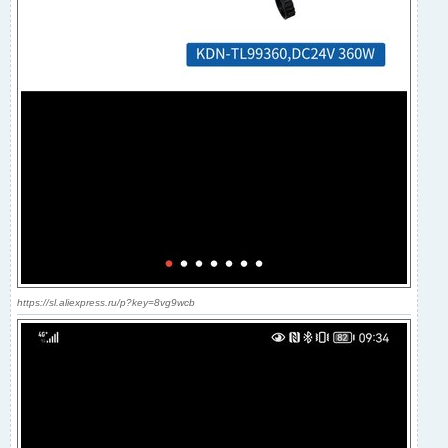
https://sl.aliexpress.ru/p?key=8vg9wcb