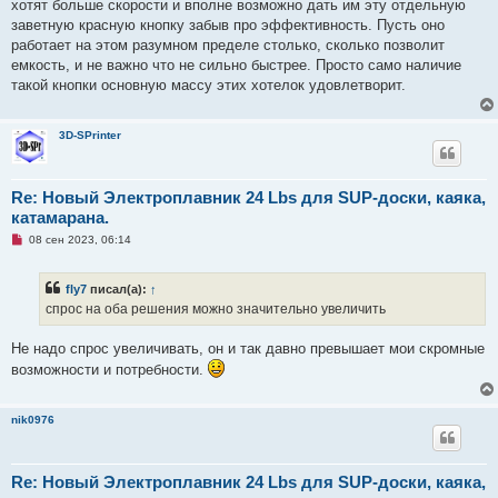
хотят больше скорости и вполне возможно дать им эту отдельную
заветную красную кнопку забыв про эффективность. Пусть оно
работает на этом разумном пределе столько, сколько позволит
емкость, и не важно что не сильно быстрее. Просто само наличие
такой кнопки основную массу этих хотелок удовлетворит.
3D-SPrinter
Re: Новый Электроплавник 24 Lbs для SUP-доски, каяка,
катамарана.
Н
08 сен 2023, 06:14
е
п
р
fly7
писал(а):
↑
о
ч
спрос на оба решения можно значительно увеличить
и
т
а
Не надо спрос увеличивать, он и так давно превышает мои скромные
н
возможности и потребности.
н
о
е
с
nik0976
о
о
б
щ
е
Re: Новый Электроплавник 24 Lbs для SUP-доски, каяка,
н