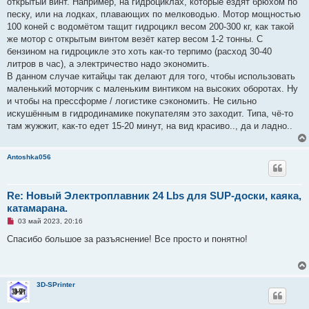
открытый винт. Например, на гидроциклах, которые ездят брюхом по
е
песку, или на лодках, плавающих по мелководью. Мотор мощностью
с
о
100 коней с водомётом тащит гидроцикл весом 200-300 кг, как такой
о
же мотор с открытым винтом везёт катер весом 1-2 тонны. С
б
щ
бензином на гидроцикле это хоть как-то терпимо (расход 30-40
е
литров в час), а электричество надо экономить.
н
и
В данном случае китайцы так делают для того, чтобы использовать
е
маленький моторчик с маленьким винтиком на высоких оборотах. Ну
и чтобы на прессформе / логистике сэкономить. Не сильно
искушённым в гидродинамике покупателям это заходит. Типа, чё-то
там жужжит, как-то едет 15-20 минут, на вид красиво.., да и ладно..
Antoshka056
Re: Новый Электроплавник 24 Lbs для SUP-доски, каяка,
катамарана.
Н
03 май 2023, 20:16
е
п
Спасибо большое за разъяснение! Все просто и понятно!
р
о
ч
и
т
3D-SPrinter
а
н
н