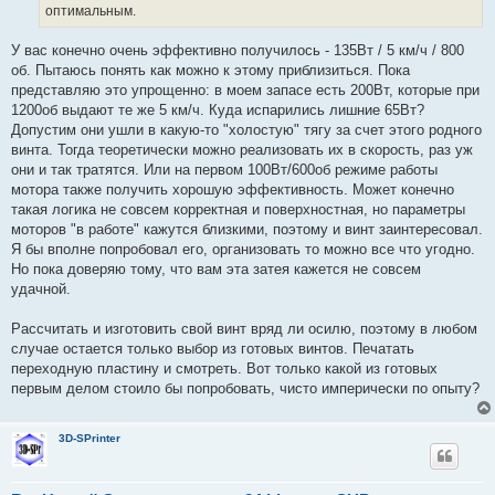
оптимальным.
н
о
е
У вас конечно очень эффективно получилось - 135Вт / 5 км/ч / 800
с
о
об. Пытаюсь понять как можно к этому приблизиться. Пока
о
представляю это упрощенно: в моем запасе есть 200Вт, которые при
б
щ
1200об выдают те же 5 км/ч. Куда испарились лишние 65Вт?
е
Допустим они ушли в какую-то "холостую" тягу за счет этого родного
н
и
винта. Тогда теоретически можно реализовать их в скорость, раз уж
е
они и так тратятся. Или на первом 100Вт/600об режиме работы
мотора также получить хорошую эффективность. Может конечно
такая логика не совсем корректная и поверхностная, но параметры
моторов "в работе" кажутся близкими, поэтому и винт заинтересовал.
Я бы вполне попробовал его, организовать то можно все что угодно.
Но пока доверяю тому, что вам эта затея кажется не совсем
удачной.
Рассчитать и изготовить свой винт вряд ли осилю, поэтому в любом
случае остается только выбор из готовых винтов. Печатать
переходную пластину и смотреть. Вот только какой из готовых
первым делом стоило бы попробовать, чисто имперически по опыту?
3D-SPrinter