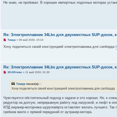
а
Не знаю, не пробовал. В хороших импортных лодочных моторах устано
н
н
о
е
с
о
о
б
щ
е
Re: Электроплавник 34Lbs для двухместных SUP-досок, к
н
и
Н
Тимур
»
09 май 2026, 15:10
е
е
п
Хочу поделиться своей конструкцией электроплавника для сапборда
h
р
о
ч
и
т
а
Re: Электроплавник 34Lbs для двухместных SUP-досок, к
н
н
Н
3D-SPrinter
»
11 май 2026, 01:30
о
е
е
п
с
р
о
Тимур
писал(а):
↑
о
о
ч
Хочу поделиться своей конструкцией электроплавника для сапборда
б
и
щ
т
е
а
Чувствуется обстоятельный подход к задаче и это хорошо. Но, к сожа
н
н
редуктор на долгую, непрерывную работу под нагрузкой, и люфт в оп
и
н
е
о
КПД инранер-моторчика шуруповёрта оставляет желать лучшего. Так 
е
гребном винте с прямой передачей от аутранер-мотора.
с
о