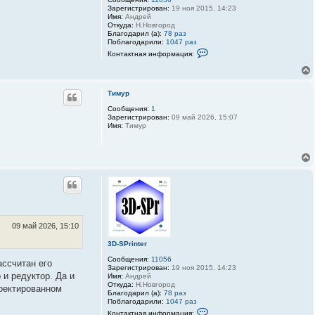
Зарегистрирован:
19 ноя 2015, 14:23
Имя:
Андрей
Откуда:
Н.Новгород
Благодарил (а):
78 раз
Поблагодарили:
1047 раз
К
Контактная информация:
о
н
т
а
к
Тимур
т
Сообщения:
1
н
Зарегистрирован:
09 май 2026, 15:07
а
Имя:
Тимур
я
и
н
ф
о
р
м
а
ц
и
я
п
09 май 2026, 15:10
о
л
3D-SPrinter
ь
з
Сообщения:
11056
о
ассчитан его
Зарегистрирован:
19 ноя 2015, 14:23
в
и редуктор. Да и
Имя:
Андрей
а
Откуда:
Н.Новгород
т
роектированном
Благодарил (а):
78 раз
е
Поблагодарили:
1047 раз
л
К
я
Контактная информация: