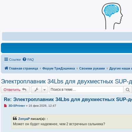
Ссылки
FAQ
Главная страница
Форум ТриДэшника
Своими руками
Другие наши 
Электроплавник 34Lbs для двухместных SUP-до
Ответить
Re: Электроплавник 34Lbs для двухместных SUP-до
Н
3D-SPrinter
»
16 фев 2026, 12:47
е
п
р
ZenyaP
писал(а):
↑
о
ч
Может он будет надежнее, чем 2 встречных сальника?
и
т