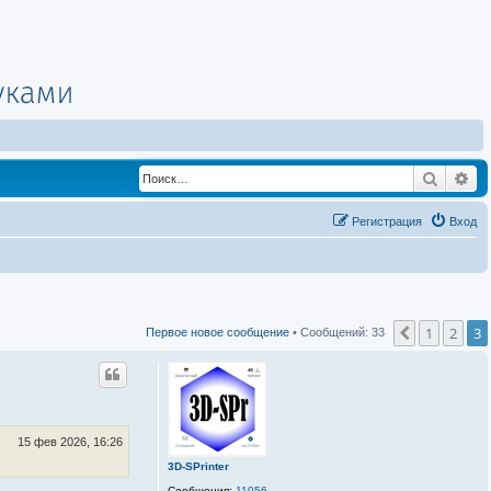
Поиск
Ра
Регистрация
Вход
1
2
3
Пред.
Первое новое сообщение
• Сообщений: 33
15 фев 2026, 16:26
3D-SPrinter
Сообщения:
11056