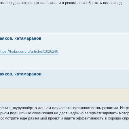
влены два встречных сальника, и я решил не изобретать велосипед.
аяков, катамаранов
ttps://habr.com/ru/articles/1026248
аяков, катамаранов
лению, шуруповёрт в данном случае это тупиковая ветвь развития. Не р
орном подшипнике скольжения не даст надёжно загерметизировать мотор 
посмотрите ещё раз на мой проект и ищите эффективность в хорошо сп