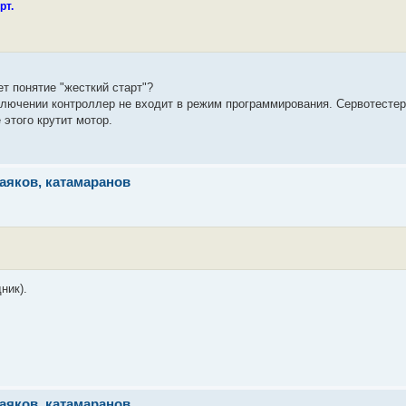
рт.
т понятие "жесткий старт"?
 включении контроллер не входит в режим программирования. Сервотесте
 этого крутит мотор.
аяков, катамаранов
ник).
аяков, катамаранов