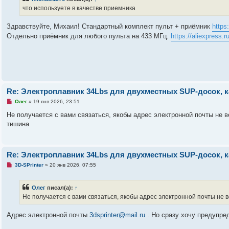
о
о
ч
что используете в качестве приемника
б
и
щ
т
е
а
Здравствуйте, Михаил! Стандартный комплект пульт + приёмник
https
н
н
и
Отдельно приёмник для любого пульта на 433 МГц.
https://aliexpress.
н
е
о
е
с
о
о
б
щ
е
Re: Электроплавник 34Lbs для двухместных SUP-досок, к
н
и
Н
Олег
»
19 янв 2026, 23:51
е
е
п
Не получается с вами связаться, якобы адрес электронной почты не ве
р
тишина
о
ч
и
т
а
Re: Электроплавник 34Lbs для двухместных SUP-досок, к
н
н
Н
3D-SPrinter
»
20 янв 2026, 07:55
о
е
е
п
с
р
о
Олег
писал(а):
↑
о
о
ч
Не получается с вами связаться, якобы адрес электронной почты не 
б
и
щ
т
е
а
Адрес электронной почты
3dsprinter@mail.ru
. Но сразу хочу предупред
н
н
и
н