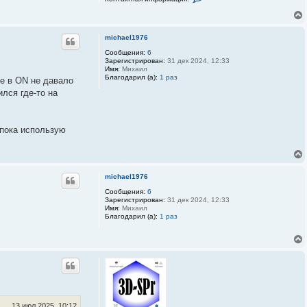
о
н
т
а
к
michael1976
т
Сообщения:
6
н
Зарегистрирован:
31 дек 2024, 12:33
а
Имя:
Михаил
я
Благодарил (а):
1 раз
и
ие в ON не давало
н
ился где-то на
ф
о
р
м
а
 пока использую
ц
и
я
п
о
л
michael1976
ь
Сообщения:
6
з
Зарегистрирован:
31 дек 2024, 12:33
о
Имя:
Михаил
в
Благодарил (а):
1 раз
а
т
е
л
я
3
D
-
S
P
r
13 июл 2025, 10:12