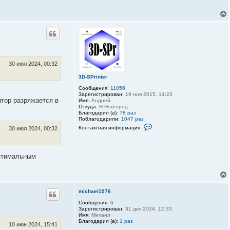
30 июл 2024, 00:32
3D-SPrinter
Сообщения:
11056
Зарегистрирован:
19 ноя 2015, 14:23
ятор разряжается в
Имя:
Андрей
Откуда:
Н.Новгород
Благодарил (а):
78 раз
Поблагодарили:
1047 раз
К
Контактная информация:
30 июл 2024, 00:32
о
н
т
а
оптимальным
к
т
н
а
я
и
michael1976
н
ф
Сообщения:
6
о
Зарегистрирован:
31 дек 2024, 12:33
р
Имя:
Михаил
м
Благодарил (а):
1 раз
а
10 июн 2024, 15:41
ц