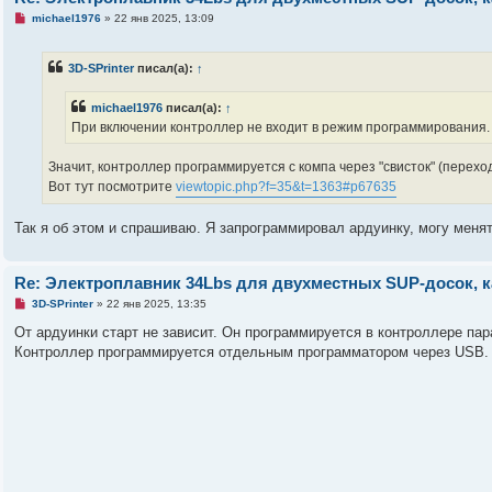
и
Н
michael1976
»
22 янв 2025, 13:09
е
е
п
р
3D-SPrinter
писал(а):
↑
о
ч
и
michael1976
писал(а):
↑
т
а
При включении контроллер не входит в режим программирования.
н
н
о
Значит, контроллер программируется с компа через "свисток" (переход
е
Вот тут посмотрите
viewtopic.php?f=35&t=1363#p67635
с
о
о
Так я об этом и спрашиваю. Я запрограммировал ардуинку, могу менять
б
щ
е
н
Re: Электроплавник 34Lbs для двухместных SUP-досок, к
и
е
Н
3D-SPrinter
»
22 янв 2025, 13:35
е
п
От ардуинки старт не зависит. Он программируется в контроллере па
р
Контроллер программируется отдельным программатором через USB.
о
ч
и
т
а
н
н
о
е
с
о