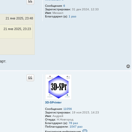
т
Сообщения:
6
н
Зарегистрирован:
31 дек 2024, 12:33
а
Имя:
Михаил
я
Благодарил (а):
1 раз
и
21 янв 2025, 23:48
н
ф
о
21 янв 2025, 23:23
р
м
а
ц
и
я
п
о
л
арт.
ь
з
о
в
а
т
е
л
я
3
D
-
3D-SPrinter
S
P
Сообщения:
11056
r
Зарегистрирован:
19 ноя 2015, 14:23
i
Имя:
Андрей
n
Откуда:
Н.Новгород
t
Благодарил (а):
78 раз
e
Поблагодарили:
1047 раз
r
К
Контактная информация: