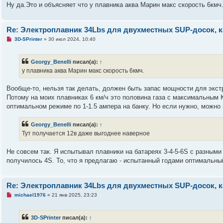
а
Ну да.Это и объясняет что у плавника аква Марин макс скорость 6кмч
н
н
о
е
Re: Электроплавник 34Lbs для двухместных SUP-досок, к
с
о
Н
3D-SPrinter
»
30 июл 2024, 10:40
о
е
б
п
щ
р
Georgy_Benelli
писал(а):
↑
е
о
н
ч
у плавника аква Марин макс скорость 6кмч.
и
и
е
т
а
Вообще-то, нельзя так делать, должен быть запас мощности для экстр
н
Потому на моих плавниках 6 км/ч это половина газа с максимальным 
н
о
оптимальном режиме по 1-1.5 ампера на банку. Но если нужно, можно п
е
с
о
Georgy_Benelli
писал(а):
↑
о
Тут получается 12в даже выгоднее наверное
б
щ
е
Не совсем так. Я испытывал плавники на батареях 3-4-5-6S с разным
н
и
получилось 4S. То, что я предлагаю - испытанный годами оптимальный
е
Re: Электроплавник 34Lbs для двухместных SUP-досок, к
Н
michael1976
»
21 янв 2025, 23:23
е
п
р
3D-SPrinter
писал(а):
↑
о