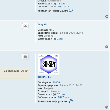
Откуда:
Н.Новгород
т
Благодарил (а):
78 раз
е
Поблагодарили:
1047 раз
л
К
я
Контактная информация:
о
3
н
D
т
-
а
S
к
ZenyaP
P
т
r
Сообщения:
2
н
i
Зарегистрирован:
13 фев 2026, 20:46
а
n
Имя:
Евгений
я
t
Благодарил (а):
1 раз
и
e
н
r
ф
о
р
м
а
ц
и
я
п
13 фев 2026, 20:49
о
л
3D-SPrinter
ь
з
Сообщения:
11056
о
Зарегистрирован:
19 ноя 2015, 14:23
в
Имя:
Андрей
а
Откуда:
Н.Новгород
т
Благодарил (а):
78 раз
е
Поблагодарили:
1047 раз
л
К
я
Контактная информация:
о
3
н
D
т
-