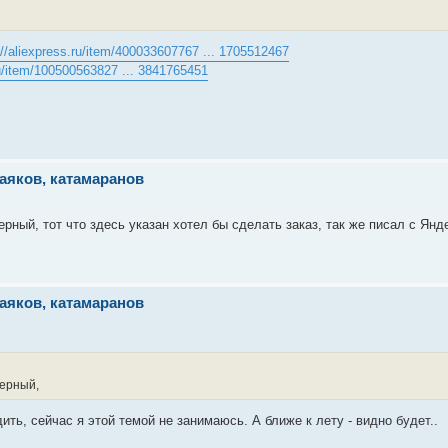
://aliexpress.ru/item/400033607767 ... 1705512467
ru/item/100500563827 ... 3841765451
аяков, катамаранов
рный, тот что здесь указан хотел бы сделать заказ, так же писал с Янд
аяков, катамаранов
верный,
ить, сейчас я этой темой не занимаюсь. А ближе к лету - видно будет..