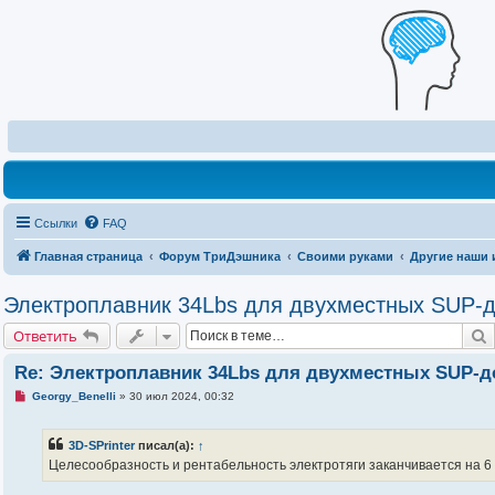
Ссылки
FAQ
Главная страница
Форум ТриДэшника
Своими руками
Другие наши 
Электроплавник 34Lbs для двухместных SUP-до
Ответить
Re: Электроплавник 34Lbs для двухместных SUP-до
Н
Georgy_Benelli
»
30 июл 2024, 00:32
е
п
р
3D-SPrinter
писал(а):
↑
о
ч
Целесообразность и рентабельность электротяги заканчивается на 6 
и
т