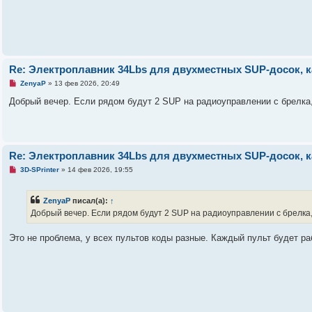
е
о
е
с
о
о
б
щ
е
Re: Электроплавник 34Lbs для двухместных SUP-досок, к
н
и
Н
ZenyaP
»
13 фев 2026, 20:49
е
е
п
Добрый вечер. Если рядом будут 2 SUP на радиоуправлении с брелка, 
р
о
ч
и
т
а
Re: Электроплавник 34Lbs для двухместных SUP-досок, к
н
н
Н
3D-SPrinter
»
14 фев 2026, 19:55
о
е
е
п
с
р
о
ZenyaP
писал(а):
↑
о
о
ч
Добрый вечер. Если рядом будут 2 SUP на радиоуправлении с брелка, 
б
и
щ
т
е
а
Это не проблема, у всех пультов коды разные. Каждый пульт будет ра
н
н
и
н
е
о
е
с
о
о
б
щ