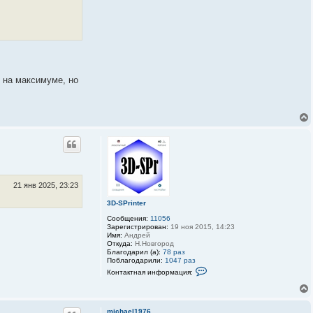
и
я
п
о
л
ь
з
о
в
р на максимуме, но
а
т
е
л
я
3
D
-
S
P
r
i
n
21 янв 2025, 23:23
t
e
3D-SPrinter
r
Сообщения:
11056
Зарегистрирован:
19 ноя 2015, 14:23
Имя:
Андрей
Откуда:
Н.Новгород
Благодарил (а):
78 раз
Поблагодарили:
1047 раз
К
Контактная информация:
о
н
т
а
к
michael1976