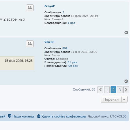
а
S
к
ZenyaP
P
т
r
Сообщения:
2
н
i
Зарегистрирован:
13 фев 2026, 20:46
а
n
ем 2 встречных
Имя:
Евгений
я
t
Благодарил (а):
1 раз
и
e
н
r
ф
о
р
м
Vikent
а
ц
Сообщения:
809
и
Зарегистрирован:
31 янв 2019, 23:09
я
Имя:
Виктор
п
Откуда:
Королёв
15 фев 2026, 16:26
о
Благодарил (а):
31 раз
л
Поблагодарили:
90 раз
ь
з
о
в
а
т
1
2
3
е
Пред.
Сообщений: 33
л
я
Перейти
3
D
-
S
P
цией
Наша команда
Удалить cookies конференции
Часовой пояс:
UTC+03:00
r
i
n
t