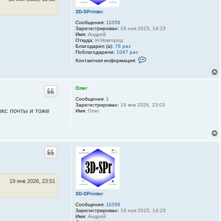
i
n
3D-SPrinter
t
e
Сообщения:
11056
r
Зарегистрирован:
19 ноя 2015, 14:23
Имя:
Андрей
Откуда:
Н.Новгород
Благодарил (а):
78 раз
Поблагодарили:
1047 раз
К
Контактная информация:
о
н
т
а
к
Олег
т
Сообщения:
1
н
Зарегистрирован:
19 янв 2026, 23:03
а
екс почты и тоже
Имя:
Олег
я
и
н
ф
о
р
м
а
ц
и
я
п
19 янв 2026, 23:51
о
л
3D-SPrinter
ь
з
Сообщения:
11056
о
Зарегистрирован:
19 ноя 2015, 14:23
в
Имя:
Андрей
а