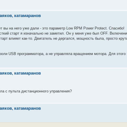
аяков, катамаранов
 вы на него уже дали - это параметр Low RPM Power Protect. Спасибо!
есткий старт я изначально не заметил. Он у меня уже был OFF. Включен
тарт влияет как-то. Двигатель не дергался, мощность была, просто крут
в роли USB программатора, а не управляла вращением мотора. Для этого
аяков, катамаранов
ала с пульта дистанционного управления?
аяков, катамаранов