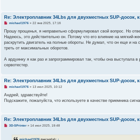
о
б
щ
е
Re: Электроплавник 34Lbs для двухместных SUP-досок, к
н
и
Н
michael1976
»
22 янв 2025, 17:16
е
е
п
Прошу прощенья, я неправильно сформулировал свой вопрос. Но ответ
р
Надеюсь, это действительно он. Потому что его влияние на мягкий-ж
о
ч
раскрутить двигатель на полные обороты. Не думал, что он еще и на с
и
треть от максимальных оборотов.
т
а
н
А ардуинку я как раз и запрограммировал так, чтобы она выступала 
н
о
сервотестер.
е
с
о
о
Re: Электроплавник 34Lbs для двухместных SUP-досок, к
б
Н
щ
michael1976
»
13 июл 2025, 10:12
е
е
п
н
Андрей, здравствуйте!
р
и
Подскажите, пожалуйста, что используете в качестве приемника сигн
о
е
ч
и
т
а
Re: Электроплавник 34Lbs для двухместных SUP-досок, к
н
н
Н
3D-SPrinter
»
14 июл 2025, 19:48
о
е
е
п
с
р
о
michael1976
писал(а):
↑