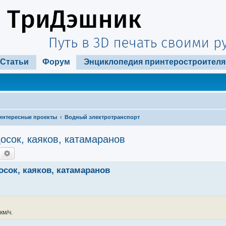
Статьи
Форум
Энциклопедия принтеростроителя
интересные проекты
Водный электротранспорт
сок, каяков, катамаранов
Поиск
Расширенный поиск
сок, каяков, катамаранов
км/ч.