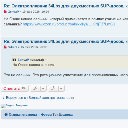
е
Re: Электроплавник 34Lbs для двухместных SUP-досок, к
н
и
Н
ZenyaP
»
15 фев 2026, 16:26
е
е
п
На Озоне нашел сальник, который применяется в помпах (такие же как
р
сальника?
https://www.ozon.ru/product/salnik-dlya ... 0NjT37LmG1
о
ч
и
т
а
Re: Электроплавник 34Lbs для двухместных SUP-досок, к
н
н
Н
Vikent
»
15 фев 2026, 20:35
о
е
е
п
с
р
о
ZenyaP
писал(а):
↑
о
о
ч
На Озоне нашел сальник
б
и
щ
т
е
а
Это не сальник. Это ротационное уплотнение для промышленных насо
н
н
и
н
е
о
Ответить
е
с
о
Вернуться в «Водный электротранспорт»
о
б
щ
е
н
Главная страница
Форум ТриДэшника
и
е