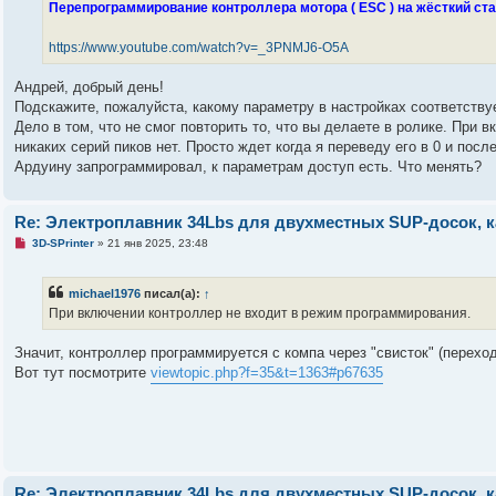
ч
Перепрограммирование контроллера мотора ( ESC ) на жёсткий ста
и
т
а
https://www.youtube.com/watch?v=_3PNMJ6-O5A
н
н
о
Андрей, добрый день!
е
Подскажите, пожалуйста, какому параметру в настройках соответствуе
с
о
Дело в том, что не смог повторить то, что вы делаете в ролике. При
о
никаких серий пиков нет. Просто ждет когда я переведу его в 0 и после
б
щ
Ардуину запрограммировал, к параметрам доступ есть. Что менять?
е
н
и
е
Re: Электроплавник 34Lbs для двухместных SUP-досок, к
Н
3D-SPrinter
»
21 янв 2025, 23:48
е
п
р
michael1976
писал(а):
↑
о
ч
При включении контроллер не входит в режим программирования.
и
т
а
Значит, контроллер программируется с компа через "свисток" (переход
н
Вот тут посмотрите
viewtopic.php?f=35&t=1363#p67635
н
о
е
с
о
о
б
щ
е
Re: Электроплавник 34Lbs для двухместных SUP-досок, к
н