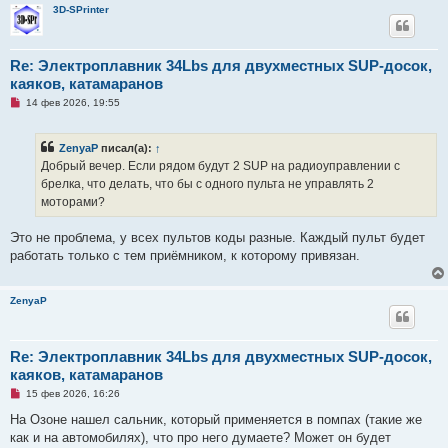
н
3D-SPrinter
н
о
е
с
Re: Электроплавник 34Lbs для двухместных SUP-досок,
о
каяков, катамаранов
о
б
Н
14 фев 2026, 19:55
щ
е
е
п
н
р
и
ZenyaP
писал(а):
↑
о
е
ч
Добрый вечер. Если рядом будут 2 SUP на радиоуправлении с
и
брелка, что делать, что бы с одного пульта не управлять 2
т
а
моторами?
н
н
о
Это не проблема, у всех пультов коды разные. Каждый пульт будет
е
работать только с тем приёмником, к которому привязан.
с
о
о
б
ZenyaP
щ
е
н
и
Re: Электроплавник 34Lbs для двухместных SUP-досок,
е
каяков, катамаранов
Н
15 фев 2026, 16:26
е
п
На Озоне нашел сальник, который применяется в помпах (такие же
р
как и на автомобилях), что про него думаете? Может он будет
о