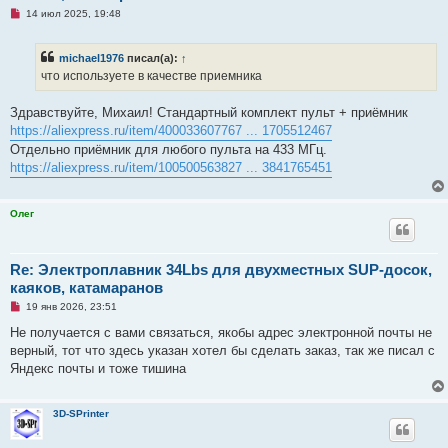
б
Н
14 июл 2025, 19:48
щ
е
е
п
н
р
и
michael1976
писал(а):
↑
о
е
ч
что используете в качестве приемника
и
т
а
Здравствуйте, Михаил! Стандартный комплект пульт + приёмник
н
https://aliexpress.ru/item/400033607767 ... 1705512467
н
о
Отдельно приёмник для любого пульта на 433 МГц.
е
https://aliexpress.ru/item/100500563827 ... 3841765451
с
о
о
б
Олег
щ
е
н
и
е
Re: Электроплавник 34Lbs для двухместных SUP-досок,
каяков, катамаранов
Н
19 янв 2026, 23:51
е
п
Не получается с вами связаться, якобы адрес электронной почты не
р
верный, тот что здесь указан хотел бы сделать заказ, так же писал с
о
ч
Яндекс почты и тоже тишина
и
т
а
н
3D-SPrinter
н
о