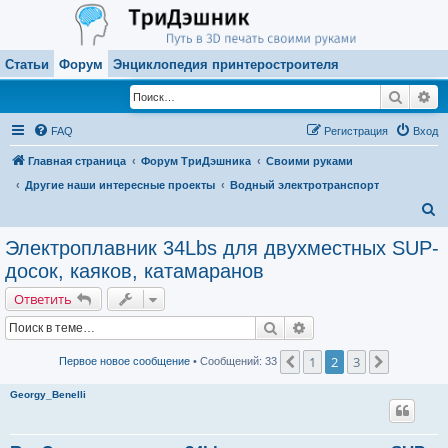
Статьи
Форум
Энциклопедия принтеростроителя
Поиск
Ра
FAQ
Регистрация
Вход
Главная страница
Форум ТриДэшника
Своими руками
Другие наши интересные проекты
Водный электротранспорт
П
о
Электроплавник 34Lbs для двухместных SUP-
и
досок, каяков, катамаранов
с
Ответить
к
Поиск
Расширенный поиск
1
2
3
Пред.
След.
Первое новое сообщение
• Сообщений: 33
Georgy_Benelli