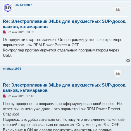
3D-SPrinter
Re: Электроплавник 34Lbs для двухместных SUP-досок,
каяков, катамаранов
Н
22 янв 2025, 13:35
е
п
От ардуинки старт не зависит. Он программируется в контроллере
р
параметром Low RPM Power Protect = OFF.
о
ч
Контроллер программируется отдельным программатором через
и
USB.
т
а
н
н
michael1976
о
е
с
о
Re: Электроплавник 34Lbs для двухместных SUP-досок,
о
б
каяков, катамаранов
щ
е
Н
22 янв 2025, 17:16
н
е
и
п
Прошу прощенья, я неправильно сформулировал свой вопрос. Но
е
р
ответ вы на него уже дали - это параметр Low RPM Power Protect.
о
ч
Спасибо!
и
Надеюсь, это действительно он. Потому что его влияние на мягкий-
т
а
жесткий старт я изначально не заметил. Он у меня уже был OFF.
н
Включение в ON не давало раскрутить двигатель на полные
н