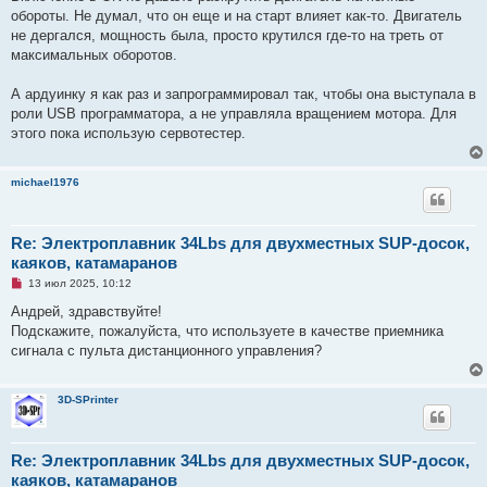
о
обороты. Не думал, что он еще и на старт влияет как-то. Двигатель
е
не дергался, мощность была, просто крутился где-то на треть от
с
о
максимальных оборотов.
о
б
щ
А ардуинку я как раз и запрограммировал так, чтобы она выступала в
е
роли USB программатора, а не управляла вращением мотора. Для
н
и
этого пока использую сервотестер.
е
michael1976
Re: Электроплавник 34Lbs для двухместных SUP-досок,
каяков, катамаранов
Н
13 июл 2025, 10:12
е
п
Андрей, здравствуйте!
р
Подскажите, пожалуйста, что используете в качестве приемника
о
ч
сигнала с пульта дистанционного управления?
и
т
а
н
3D-SPrinter
н
о
е
с
Re: Электроплавник 34Lbs для двухместных SUP-досок,
о
каяков, катамаранов
о