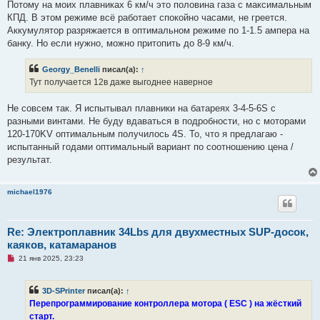
о
Потому на моих плавниках 6 км/ч это половина газа с максимальным
е
КПД. В этом режиме всё работает спокойно часами, не греется.
с
о
Аккумулятор разряжается в оптимальном режиме по 1-1.5 ампера на
о
банку. Но если нужно, можно притопить до 8-9 км/ч.
б
щ
е
Georgy_Benelli
писал(а):
↑
н
и
Тут получается 12в даже выгоднее наверное
е
Не совсем так. Я испытывал плавники на батареях 3-4-5-6S с
разными винтами. Не буду вдаваться в подробности, но с моторами
120-170KV оптимальным получилось 4S. То, что я предлагаю -
испытанный годами оптимальный вариант по соотношению цена /
результат.
michael1976
Re: Электроплавник 34Lbs для двухместных SUP-досок,
каяков, катамаранов
Н
21 янв 2025, 23:23
е
п
р
3D-SPrinter
писал(а):
↑
о
ч
Перепрограммирование контроллера мотора ( ESC ) на жёсткий
и
старт.
т