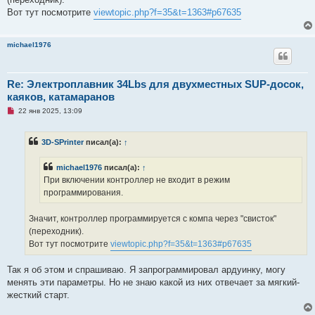
н
о
Вот тут посмотрите
viewtopic.php?f=35&t=1363#p67635
е
с
о
о
michael1976
б
щ
е
н
Re: Электроплавник 34Lbs для двухместных SUP-досок,
и
е
каяков, катамаранов
Н
22 янв 2025, 13:09
е
п
р
3D-SPrinter
писал(а):
↑
о
ч
и
michael1976
писал(а):
↑
т
а
При включении контроллер не входит в режим
н
программирования.
н
о
е
Значит, контроллер программируется с компа через "свисток"
с
о
(переходник).
о
Вот тут посмотрите
viewtopic.php?f=35&t=1363#p67635
б
щ
е
Так я об этом и спрашиваю. Я запрограммировал ардуинку, могу
н
и
менять эти параметры. Но не знаю какой из них отвечает за мягкий-
е
жесткий старт.