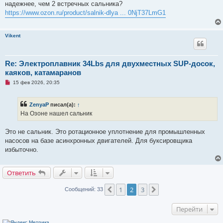
ч
надежнее, чем 2 встречных сальника?
и
https://www.ozon.ru/product/salnik-dlya ... 0NjT37LmG1
т
а
н
н
Vikent
о
е
с
о
Re: Электроплавник 34Lbs для двухместных SUP-досок,
о
б
каяков, катамаранов
щ
е
Н
15 фев 2026, 20:35
н
е
и
п
е
р
ZenyaP
писал(а):
↑
о
ч
На Озоне нашел сальник
и
т
а
Это не сальник. Это ротационное уплотнение для промышленных
н
насосов на базе асинхронных двигателей. Для буксировщика
н
о
избыточно.
е
с
о
Ответить
о
б
щ
1
2
3
Пред.
След.
Сообщений: 33
е
н
и
Перейти
е