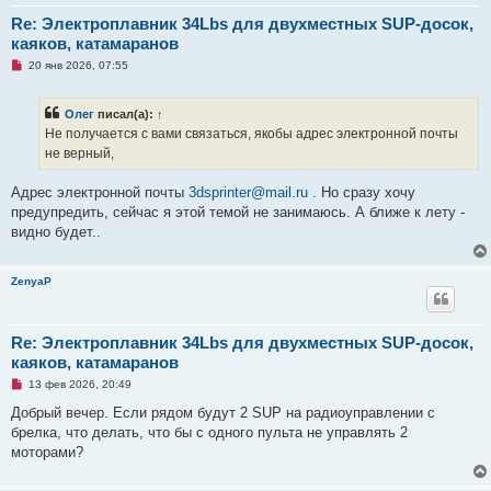
е
с
Re: Электроплавник 34Lbs для двухместных SUP-досок,
о
каяков, катамаранов
о
б
Н
20 янв 2026, 07:55
щ
е
е
п
н
р
и
Олег
писал(а):
↑
о
е
ч
Не получается с вами связаться, якобы адрес электронной почты
и
не верный,
т
а
н
Адрес электронной почты
3dsprinter@mail.ru
. Но сразу хочу
н
о
предупредить, сейчас я этой темой не занимаюсь. А ближе к лету -
е
видно будет..
с
о
о
б
ZenyaP
щ
е
н
и
Re: Электроплавник 34Lbs для двухместных SUP-досок,
е
каяков, катамаранов
Н
13 фев 2026, 20:49
е
п
Добрый вечер. Если рядом будут 2 SUP на радиоуправлении с
р
брелка, что делать, что бы с одного пульта не управлять 2
о
ч
моторами?
и
т
а