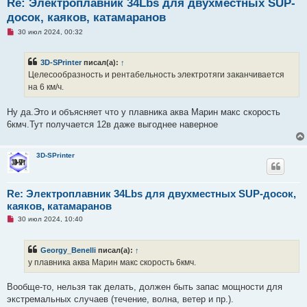
Re: Электроплавник 34Lbs для двухместных SUP-
досок, каяков, катамаранов
Н
30 июл 2024, 00:32
е
п
р
3D-SPrinter
писал(а):
↑
о
ч
Целесообразность и рентабельность электротяги заканчивается
и
на 6 км/ч.
т
а
н
Ну да.Это и объясняет что у плавника аква Марин макс скорость
н
о
6кмч.Тут получается 12в даже выгоднее наверное
е
с
о
о
3D-SPrinter
б
щ
е
н
Re: Электроплавник 34Lbs для двухместных SUP-досок,
и
каяков, катамаранов
е
Н
30 июл 2024, 10:40
е
п
р
Georgy_Benelli
писал(а):
↑
о
ч
у плавника аква Марин макс скорость 6кмч.
и
т
а
Вообще-то, нельзя так делать, должен быть запас мощности для
н
экстремальных случаев (течение, волна, ветер и пр.).
н