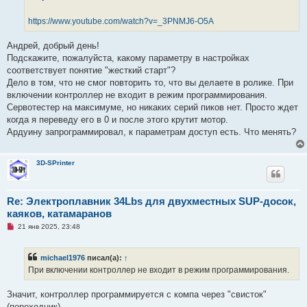
а
н
https://www.youtube.com/watch?v=_3PNMJ6-O5A
н
о
е
Андрей, добрый день!
с
о
Подскажите, пожалуйста, какому параметру в настройках
о
соответствует понятие "жесткий старт"?
б
щ
Дело в том, что не смог повторить то, что вы делаете в ролике. При
е
включении контроллер не входит в режим программирования.
н
и
Сервотестер на максимуме, но никаких серий пиков нет. Просто ждет
е
когда я переведу его в 0 и после этого крутит мотор.
Ардуину запрограммировал, к параметрам доступ есть. Что менять?
3D-SPrinter
Re: Электроплавник 34Lbs для двухместных SUP-досок,
каяков, катамаранов
Н
21 янв 2025, 23:48
е
п
р
michael1976
писал(а):
↑
о
ч
При включении контроллер не входит в режим программирования.
и
т
а
Значит, контроллер программируется с компа через "свисток"
н
(переходник).