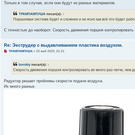
а
Только в том случае, если они будут из разных материалов.
н
н
о
ТРАМПАМПУША
писал(а):
↑
е
Поршневая система будет и сложнее и не ясно как всё это будет рабо
с
о
о
С точностью до наоборот. Скорость движения поршня контролировать 
б
щ
е
н
Re: Экструдер с выдавливанием пластика воздухом.
и
е
Н
ТРАМПАМПУША
»
25 май 2025, 01:21
е
п
р
borskiy
писал(а):
↑
о
ч
Скорость движения поршня контролировать во много раз легче, чем д
и
т
а
Редуктор решает проблемы скорости подачи воздуха.
н
Их много разных.
н
о
е
с
о
о
б
щ
е
н
и
е