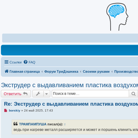
Ссылки
FAQ
Главная страница
Форум ТриДэшника
Своими руками
Производство
Экструдер с выдавливанием пластика воздухо
Ответить
Re: Экструдер с выдавливанием пластика воздухо
Н
borskiy
»
24 май 2025, 17:43
е
п
р
ТРАМПАМПУША
писал(а):
↑
о
ч
ведь при нагреве металл расширяется и может и поршень клинить ил
и
т