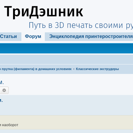
Статьи
Форум
Энциклопедия принтеростроителя
 прутка (филамента) в домашних условиях
Классические экструдеры
м.
Поиск
Расширенный поиск
м.
и наоборот