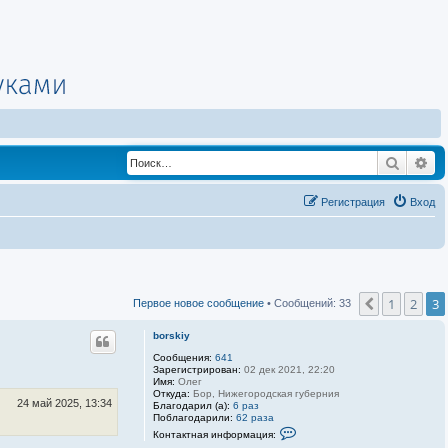
Поиск
Ра
Регистрация
Вход
1
2
3
Пред.
Первое новое сообщение
• Сообщений: 33
borskiy
Сообщения:
641
Зарегистрирован:
02 дек 2021, 22:20
Имя:
Олег
Откуда:
Бор, Нижегородская губерния
24 май 2025, 13:34
Благодарил (а):
6 раз
Поблагодарили:
62 раза
К
Контактная информация:
о