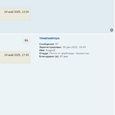
н
т
а
к
24 май 2025, 13:34
т
н
а
я
и
н
ф
о
р
ТРАМПАМПУША
м
Сообщения:
37
а
Зарегистрирован:
26 дек 2022, 18:45
ц
Имя:
Андрей
и
Откуда:
Почти от верблюда - Казахстан.
я
24 май 2025, 17:43
Благодарил (а):
37 раз
п
о
л
ь
з
о
в
а
т
е
л
я
b
o
r
s
k
i
y