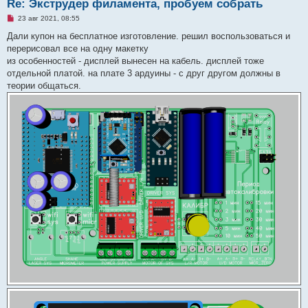
Re: Экструдер филамента, пробуем собрать
Н
23 авг 2021, 08:55
е
п
Дали купон на бесплатное изготовление. решил воспользоваться и
р
перерисовал все на одну макетку
о
ч
из особенностей - дисплей вынесен на кабель. дисплей тоже
и
отдельной платой. на плате 3 ардуины - с друг другом должны в
т
а
теории общаться.
н
н
о
е
с
о
о
б
щ
е
н
и
е