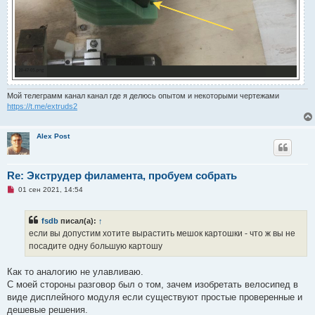
Мой телеграмм канал канал где я делюсь опытом и некоторыми чертежами
https://t.me/extruds2
Alex Post
Re: Экструдер филамента, пробуем собрать
Н
01 сен 2021, 14:54
е
п
р
fsdb
писал(а):
↑
о
ч
если вы допустим хотите вырастить мешок картошки - что ж вы не
и
посадите одну большую картошу
т
а
н
Как то аналогию не улавливаю.
н
о
С моей стороны разговор был о том, зачем изобретать велосипед в
е
виде дисплейного модуля если существуют простые проверенные и
с
о
дешевые решения.