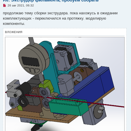
Н
26 авг 2021, 06:32
е
п
продолжаю тему сборки экструдера. пока нахожусь в ожидании
р
комплектующих - переключился на протяжку. моделирую
о
ч
компоненты.
и
т
ВЛОЖЕНИЯ
а
н
н
о
е
с
о
о
б
щ
е
н
и
е