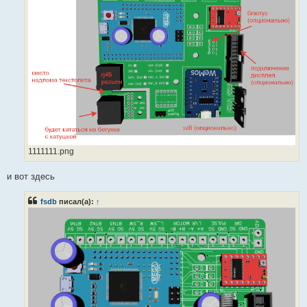
1111111.png
и вот здесь
fsdb
писал(а):
↑