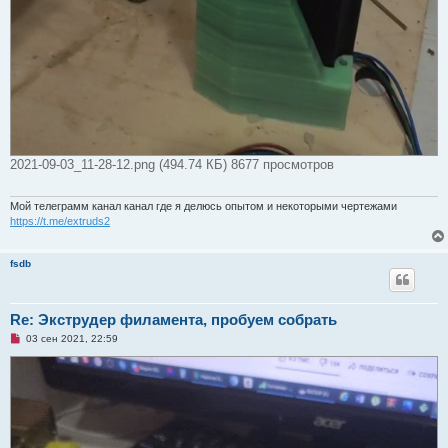
2021-09-03_11-28-12.png (494.74 КБ) 8677 просмотров
Мой телеграмм канал канал где я делюсь опытом и некоторыми чертежами
https://t.me/extruds2
fsdb
Re: Экструдер филамента, пробуем собрать
Н
03 сен 2021, 22:59
е
п
р
о
ч
и
т
а
н