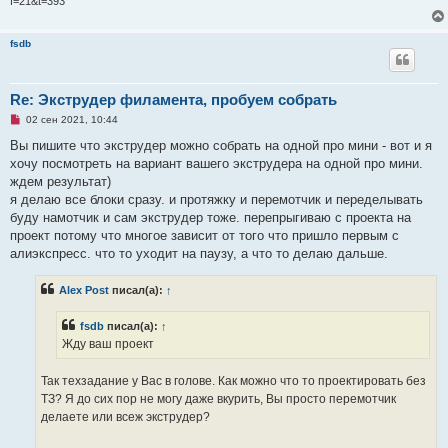
f=21&t=393
fsdb
Re: Экструдер филамента, пробуем собрать
Н
02 сен 2021, 10:44
е
п
Вы пишите что экструдер можно собрать на одной про мини - вот и я
р
хочу посмотреть на вариант вашего экструдера на одной про мини.
о
ч
ждем результат)
и
я делаю все блоки сразу. и протяжку и перемотчик и переделывать
т
а
буду намотчик и сам экструдер тоже. перепрыгиваю с проекта на
н
проект потому что многое зависит от того что пришло первым с
н
о
алиэкспресс. что то уходит на паузу, а что то делаю дальше.
е
с
о
Alex Post
писал(а):
↑
о
б
щ
fsdb
писал(а):
↑
е
Жду ваш проект
н
и
е
Так техзадание у Вас в голове. Как можно что то проектировать без
ТЗ? Я до сих пор не могу даже вкурить, Вы просто перемотчик
делаете или всеж экструдер?