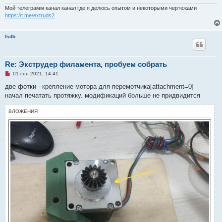
Мой телеграмм канал канал где я делюсь опытом и некоторыми чертежами
https://t.me/extruds2
fsdb
Re: Экструдер филамента, пробуем собрать
Н
01 сен 2021, 14:41
е
п
две фотки - крепление мотора для перемотчика[attachment=0]
р
начал печатать протяжку. модификаций больше не придвидится
о
ч
и
ВЛОЖЕНИЯ
т
а
н
н
о
е
с
о
о
б
щ
е
н
и
е