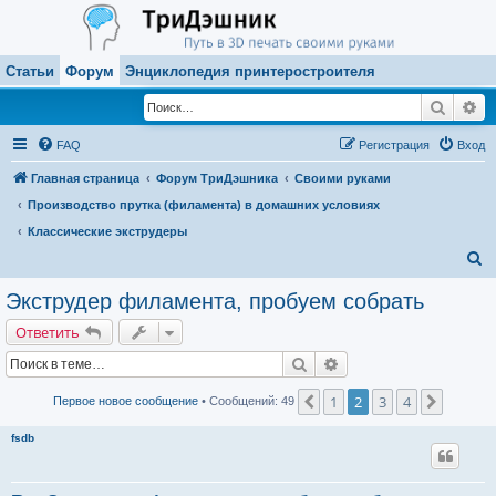
Статьи
Форум
Энциклопедия принтеростроителя
Поиск
Ра
FAQ
Регистрация
Вход
Главная страница
Форум ТриДэшника
Своими руками
Производство прутка (филамента) в домашних условиях
Классические экструдеры
П
о
Экструдер филамента, пробуем собрать
и
Ответить
с
Поиск
Расширенный поиск
к
1
2
3
4
Пред.
След.
Первое новое сообщение
• Сообщений: 49
fsdb