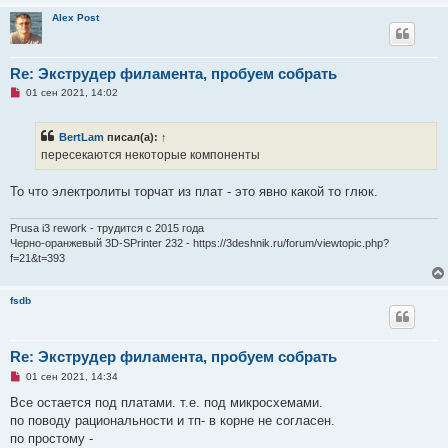
Alex Post
Re: Экструдер филамента, пробуем собрать
Н
01 сен 2021, 14:02
е
п
р
BertLam
писал(а):
↑
о
ч
пересекаются некоторые компоненты
и
т
а
То что электролиты торчат из плат - это явно какой то глюк.
н
н
о
Prusa i3 rework - трудится с 2015 года
е
Черно-оранжевый 3D-SPrinter 232 - https://3deshnik.ru/forum/viewtopic.php?
с
f=21&t=393
о
о
б
щ
fsdb
е
н
и
е
Re: Экструдер филамента, пробуем собрать
Н
01 сен 2021, 14:34
е
п
Все остается под платами. т.е. под микросхемами.
р
по поводу рациональности и тп- в корне не согласен.
о
ч
по простому -
и