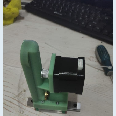
н
о
е
с
о
о
б
щ
е
н
и
е