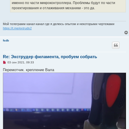
именно по части микроконтроллера. Проблемы будут по части
проектирования и отлаживания механики - это да.
Мой телеграмм канал канал где я делюсь опытом и некоторыми чертежами
https://t.me/extruds2
fsdb
Re: Экструдер филамента, пробуем собрать
Н
03 сен 2021, 09:33
е
п
Перемотчик. крепление Вала
р
о
ч
и
т
а
н
н
о
е
с
о
о
б
щ
е
н