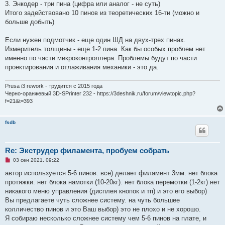
3. Энкодер - три пина (цифра или аналог - не суть)
Итого задействовано 10 пинов из теоретических 16-ти (можно и
больше добыть)
Если нужен подмотчик - еще один ШД на двух-трех пинах.
Измеритель толщины - еще 1-2 пина. Как бы особых проблем нет
именно по части микроконтроллера. Проблемы будут по части
проектирования и отлаживания механики - это да.
Prusa i3 rework - трудится с 2015 года
Черно-оранжевый 3D-SPrinter 232 - https://3deshnik.ru/forum/viewtopic.php?
f=21&t=393
fsdb
Re: Экструдер филамента, пробуем собрать
Н
03 сен 2021, 09:22
е
п
автор используется 5-6 пинов. все) делает филамент 3мм. нет блока
р
протяжки. нет блока намотки (10-20кг). нет блока перемотки (1-2кг) нет
о
ч
никакого меню управления (дисплея кнопок и тп) и это его выбор)
и
Вы предлагаете чуть сложнее систему. на чуть большее
т
а
колличество пинов и это Ваш выбор) это не плохо и не хорошо.
н
Я собираю несколько сложнее систему чем 5-6 пинов на плате, и
н