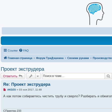
Ссылки
FAQ
Главная страница
Форум ТриДэшника
Своими руками
Производство
Проект экструдера
Ответить
Re: Проект экструдера
Н
AKDZG
»
03 ноя 2017, 11:48
е
п
А как потом собираетесь чистить трубу и сверло? Разбирать и обжига
р
о
ч
и
т
СПринтер 233