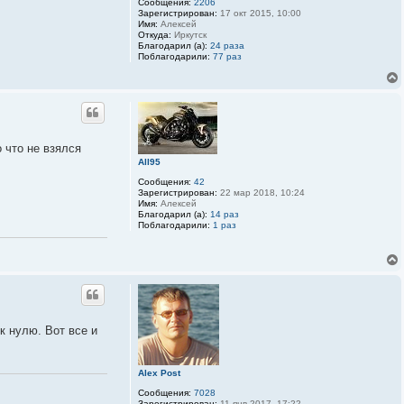
Сообщения:
2206
Зарегистрирован:
17 окт 2015, 10:00
Имя:
Алексей
Откуда:
Иркутск
Благодарил (а):
24 раза
Поблагодарили:
77 раз
 что не взялся
All95
Сообщения:
42
Зарегистрирован:
22 мар 2018, 10:24
Имя:
Алексей
Благодарил (а):
14 раз
Поблагодарили:
1 раз
к нулю. Вот все и
Alex Post
Сообщения:
7028
Зарегистрирован:
11 янв 2017, 17:22