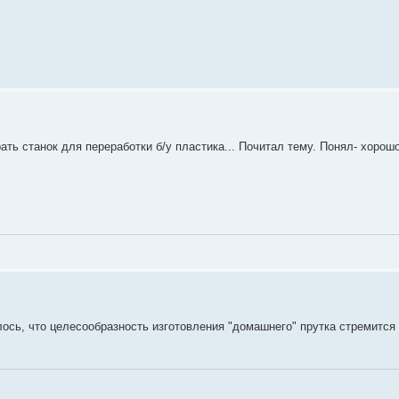
ть станок для переработки б/у пластика... Почитал тему. Понял- хорошо
ось, что целесообразность изготовления "домашнего" прутка стремится 