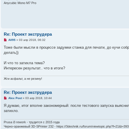
а
Anycubic Mono M7 Pro
н
н
о
е
с
о
о
б
щ
Re: Проект экструдера
е
Н
н
All95
»
03 апр 2018, 06:32
е
и
п
е
Тоже были мысли в процессе задумки станка для печати, до кучи собра
р
делать))
о
ч
и
И что то затихла тема?
т
а
Интересен результат.. что в итоге?
н
н
о
Жги асфальт, а не резину!
е
с
о
о
Re: Проект экструдера
б
Н
Alex Post
»
03 апр 2018, 10:44
щ
е
е
п
Я думаю, итог вполне закономерный: после тестового запуска выяснил
н
р
и
затихло.
о
е
ч
и
т
Prusa i3 rework - трудится с 2015 года
а
Черно-оранжевый 3D-SPrinter 232 - https://3deshnik.ru/forum/viewtopic.php?f=21&t=393
н