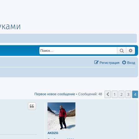
Поиск
Ра
Регистрация
Вход
1
2
3
4
Пред.
Первое новое сообщение
• Сообщений: 48
AKDZG