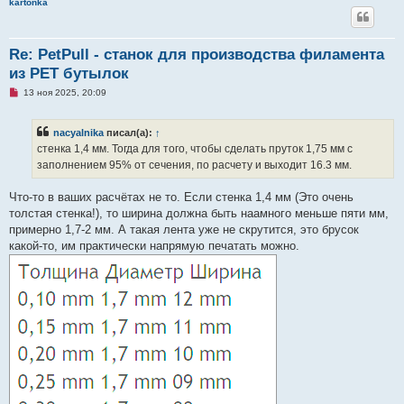
kartonka
Re: PetPull - cтанок для производства филамента
из PET бутылок
Н
13 ноя 2025, 20:09
е
п
р
nacyalnika
писал(а):
↑
о
ч
стенка 1,4 мм. Тогда для того, чтобы сделать пруток 1,75 мм с
и
заполнением 95% от сечения, по расчету и выходит 16.3 мм.
т
а
н
Что-то в ваших расчётах не то. Если стенка 1,4 мм (Это очень
н
о
толстая стенка!), то ширина должна быть наамного меньше пяти мм,
е
примерно 1,7-2 мм. А такая лента уже не скрутится, это брусок
с
о
какой-то, им практически напрямую печатать можно.
о
б
щ
е
н
и
е