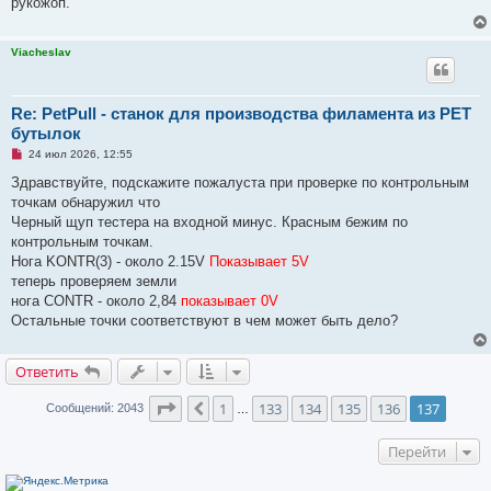
рукожоп.
о
б
щ
Viacheslav
е
н
и
е
Re: PetPull - cтанок для производства филамента из PET
бутылок
Н
24 июл 2026, 12:55
е
п
Здравствуйте, подскажите пожалуста при проверке по контрольным
р
точкам обнаружил что
о
ч
Черный щуп тестера на входной минус. Красным бежим по
и
контрольным точкам.
т
а
Нога KONTR(3) - около 2.15V
Показывает 5V
н
теперь проверяем земли
н
о
нога CONTR - около 2,84
показывает 0V
е
Остальные точки соответствуют в чем может быть дело?
с
о
о
б
Ответить
щ
е
н
Страница
137
из
137
1
133
134
135
136
137
Пред.
Сообщений: 2043
…
и
е
Перейти