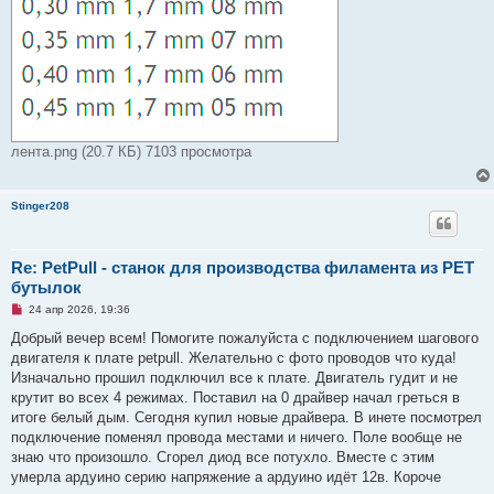
лента.png (20.7 КБ) 7103 просмотра
Stinger208
Re: PetPull - cтанок для производства филамента из PET
бутылок
Н
24 апр 2026, 19:36
е
п
Добрый вечер всем! Помогите пожалуйста с подключением шагового
р
двигателя к плате petpull. Желательно с фото проводов что куда!
о
ч
Изначально прошил подключил все к плате. Двигатель гудит и не
и
крутит во всех 4 режимах. Поставил на 0 драйвер начал греться в
т
а
итоге белый дым. Сегодня купил новые драйвера. В инете посмотрел
н
подключение поменял провода местами и ничего. Поле вообще не
н
о
знаю что произошло. Сгорел диод все потухло. Вместе с этим
е
умерла ардуино серию напряжение а ардуино идёт 12в. Короче
с
о