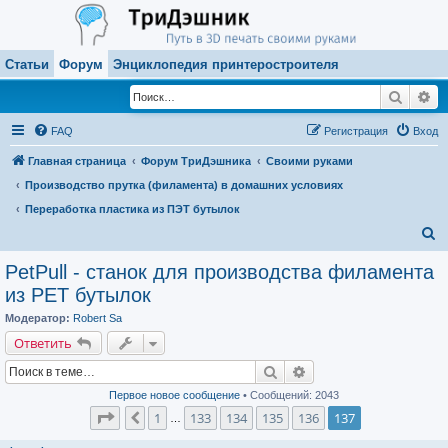
Статьи
Форум
Энциклопедия принтеростроителя
Поиск
Ра
FAQ
Регистрация
Вход
Главная страница
Форум ТриДэшника
Своими руками
Производство прутка (филамента) в домашних условиях
Переработка пластика из ПЭТ бутылок
П
о
PetPull - cтанок для производства филамента
и
из PET бутылок
с
Модератор:
Robert Sa
к
Ответить
Поиск
Расширенный поиск
Первое новое сообщение
• Сообщений: 2043
Страница
137
из
137
1
133
134
135
136
137
Пред.
…