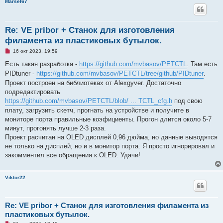
Marsel67
Re: VE pribor + Станок для изготовления
филамента из пластиковых бутылок.
Н
16 окт 2023, 19:59
е
п
Есть такая разработка -
https://github.com/mvbasov/PETCTL
. Там есть
р
PIDtuner -
https://github.com/mvbasov/PETCTL/tree/github/PIDtuner
.
о
ч
Проект построен на библиотеках от Alexgyver. Достаточно
и
подредактировать
т
а
https://github.com/mvbasov/PETCTL/blob/ ... TCTL_cfg.h
под свою
н
плату, загрузить скетч, прогнать на устройстве и получите в
н
о
мониторе порта правильные коэфициенты. Прогон длится около 5-7
е
минут, прогонять лучше 2-3 раза.
с
о
Проект расчитан на OLED дисплей 0,96 дюйма, но данные выводятся
о
не только на дисплей, но и в монитор порта. Я просто игнорировал и
б
щ
закомментил все обращения к OLED. Удачи!
е
н
и
е
Viktor22
Re: VE pribor + Станок для изготовления филамента из
пластиковых бутылок.