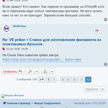
Н
21 окт 2024, 13:40
е
п
Всем привет! Кто сможет. Как перенести программу на ATtiny88 хотя
р
бы в обрезаном виде только температура протяжки. Не могу купить
о
ч
нано то нет то не приходит. Заранее всем большое спасибо.
и
т
а
н
3D-SPrinter
н
о
е
с
Re: VE pribor + Станок для изготовления филамента из
о
пластиковых бутылок.
о
б
Н
21 окт 2024, 14:05
щ
е
е
п
На Озоне Нано навалом прямо завтра.
н
р
и
https://www.ozon.ru/category/kompyutern ... duino+nano
о
е
ч
и
т
Ответить
а
н
н
Страница
12
из
12
1
8
9
10
11
12
Пред.
Сообщений: 168
…
о
е
с
Перейти
о
о
б
щ
е
Главная страница
Форум ТриДэшника
Часовой пояс:
UTC+03:00
н
и