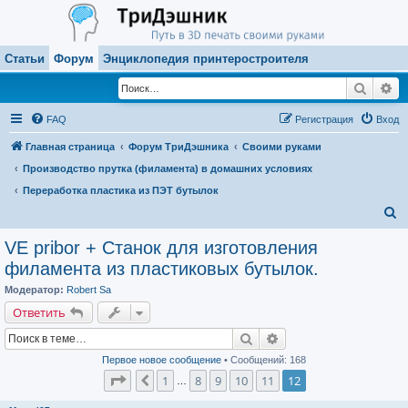
Статьи
Форум
Энциклопедия принтеростроителя
Поиск
Ра
FAQ
Регистрация
Вход
Главная страница
Форум ТриДэшника
Своими руками
Производство прутка (филамента) в домашних условиях
Переработка пластика из ПЭТ бутылок
П
о
VE pribor + Станок для изготовления
и
филамента из пластиковых бутылок.
с
Модератор:
Robert Sa
к
Ответить
Поиск
Расширенный поиск
Первое новое сообщение
• Сообщений: 168
Страница
12
из
12
1
8
9
10
11
12
Пред.
…