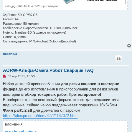
cats.jpg (168.46 КБ) 6525 просмотров
3д Printer 3D-OPEX-G3
Format: A4
Разрешение: 50 микрон
Крейсерские скорости печати: 110,200,250мм/сек
Hotend: Nautilus-1D (водяное охлаждение)
Сопло: 0,35mm
Сеть поддержка: IP, WiFi,client Octoprint(modified)
Robert Sa
AORW-Альфа-Омега Робот Сварщик FAQ
Н
03 апр 2021, 15:53
е
п
Набор деталей приспособления
для резки канавки в шестерне
р
фидера
до его изготовления в приспособлении для резки зубов
о
ч
шестерни
в обход токарных работ.
Протестировано!
и
В наборе есть step векторный формат стенок для редакции типа
т
а
подшипника, сейчас набор поддерживает подшипник 16х5х5мм
н
Файл part5.2.stl
для дремелей с патроном
н
о
https://aliexpress.ru/item/32721187072.html
е
с
ВЛОЖЕНИЯ
о
о
gear channel cutter.rar