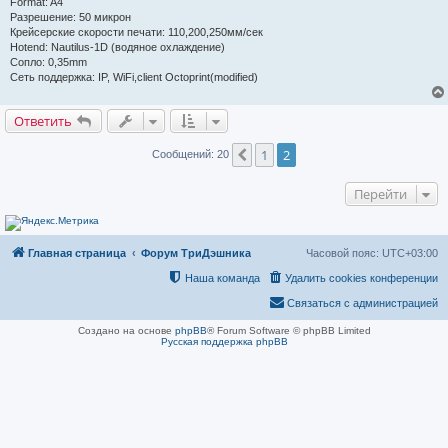
Format: A4
Разрешение: 50 микрон
Крейсерские скорости печати: 110,200,250мм/сек
Hotend: Nautilus-1D (водяное охлаждение)
Сопло: 0,35mm
Сеть поддержка: IP, WiFi,client Octoprint(modified)
Ответить
1
2
Пред.
Сообщений: 20
Перейти
Главная страница
Форум ТриДэшника
Часовой пояс:
UTC+03:00
Наша команда
Удалить cookies конференции
Связаться с администрацией
Создано на основе
phpBB
® Forum Software © phpBB Limited
Русская поддержка phpBB