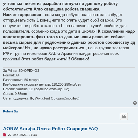
учтенных никем из разрабов петпула по данному роботу
обстоятельств Алго сварщика робота сварщика.
Насчет торцевания
- если когда нибудь пользователь забудет
отторцевать хоть 1 конец нити то опять будет сбой сварки. Это
получится не робот а какое то Г- на палочке с кучей проблем для
пользователя, особенно когда это дети в школах!
К сожалению надо
констатировать факт того что данные наши решения сейчас
весьма сырые для предложению данных роботов сообществу 3д
мейкеров!
Но ,
не нужно расстраиваться
, наша группа тестеров
РФ и группа инженеров ХАБ-а Армении найдет решения всех
проблем!
Этот робот будет жить!!! Обещаю!
3д Printer 3D-OPEX-G3
Format: A4
Разрешение: 50 микрон
Крейсерские скорости печати: 110,200,250мм/сек
Hotend: Nautilus-1D (водяное охлаждение)
Сопло: 0,35mm
Сеть поддержка: IP, WiFi,client Octoprint(modified)
Robert Sa
AORW-Альфа-Омега Робот Сварщик FAQ
Н
27 мар 2021, 21:44