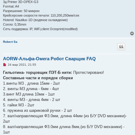
3д Printer 3D-OPEX-G3
Format: A4
Разрешение: 50 микрон
Крейсерские скорости печати: 110,200,250мм/сек
Hotend: Nautilus-1D (водяное охлаждение)
Сопло: 0,35mm
Сеть поддержка: IP, WiFi,client Octoprint(modified)
Robert Sa
AORW-Альфа-Омега Робот Сварщик FAQ
Н
24 мар 2021, 21:55
е
п
Гильотина- торцовщик ПЭТ-Б нити:
Протестировано!
р
Составные части и порядок сборки
о
ч
1.винты М3 , длина 15мм - 2шт
и
2. винты М3 длина - 6мм - 4шт
т
а
3.винт М3 длина 10мм - 1шт
н
4. винты М3 - длина 4мм - 2 шт
н
о
5. гайки М3 - 2шт
е
6. пружина из шариковой ручки - 2 шт
с
о
7. вал/направляющая Ф3.0мм, длина 44мм (из Б/У DVD механики)-
о
2шт
б
щ
8. вал/направляющая Ф3.0мм длина 8мм,(из Б/У DVD механики) -
е
1шт
н