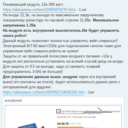
е
п
Понижающий модуль 12в 300 ватт.
р
https://aliexpress.ru/item/32955870276.html
- 1 шт
о
ч
На входе 12,3в, на выходе по максимально закрученному
и
показанному резистору по часовой стрелке 11,88в.
Минимальное
т
а
напряжение 1.35в
н
На модуле есть внутренний выключатель.Им будет управлять
н
о
омега робот!
е
Данный модуль позволяет полностью управлять вейп спиралью!!
с
о
Электронный БП 60 вватт/220в для подключения галоген ламп для
о
управления вейп спирали робота не нужен!
б
щ
Защиты от не правильной полюсовки входного питания =12в у
е
модуля нет,желательно установить на всякий случай диод на входе.
н
и
Для защиты от КЗ на выходе, надо установить плавкий
е
предохранитель 3-5А( не больше)!
Для управления данным выше ,модуем
через его внутренний
выкл( его контакты на плате), будет использоваться данное реле с
опторазвязкой для ардуино
https://aliexpress.ru/item/1005001714620325.htm
- 1шт
ВЛОЖЕНИЯ