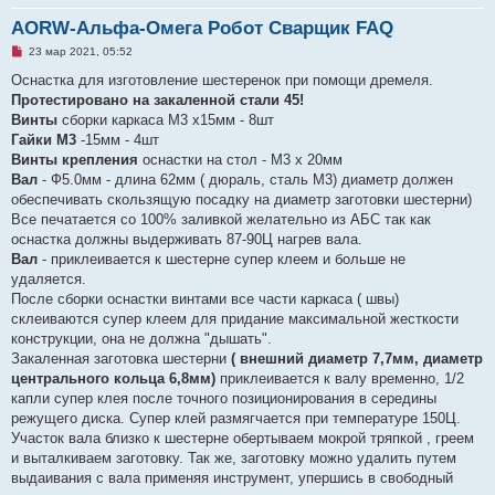
AORW-Альфа-Омега Робот Сварщик FAQ
Н
23 мар 2021, 05:52
е
п
Оснастка для изготовление шестеренок при помощи дремеля.
р
Протестировано на закаленной стали 45!
о
ч
Винты
сборки каркаса М3 х15мм - 8шт
и
Гайки М3
-15мм - 4шт
т
а
Винты крепления
оснастки на стол - М3 х 20мм
н
Вал
- Ф5.0мм - длина 62мм ( дюраль, сталь М3) диаметр должен
н
о
обеспечивать скользящую посадку на диаметр заготовки шестерни)
е
Все печатается со 100% заливкой желательно из АБС так как
с
о
оснастка должны выдерживать 87-90Ц нагрев вала.
о
Вал
- приклеивается к шестерне супер клеем и больше не
б
щ
удаляется.
е
После сборки оснастки винтами все части каркаса ( швы)
н
и
склеиваются супер клеем для придание максимальной жесткости
е
конструкции, она не должна "дышать".
Закаленная заготовка шестерни
( внешний диаметр 7,7мм, диаметр
центрального кольца 6,8мм)
приклеивается к валу временно, 1/2
капли супер клея после точного позиционирования в середины
режущего диска. Супер клей размягчается при температуре 150Ц.
Участок вала близко к шестерне обертываем мокрой тряпкой , греем
и выталкиваем заготовку. Так же, заготовку можно удалить путем
выдаивания с вала применяя инструмент, упершись в свободный