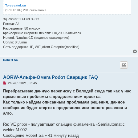
Torcevatel.rar
(170.16 КБ) 231 скачивание
3д Printer 3D-OPEX-G3
Format: A4
Разрешение: 50 микрон
Крейсерские скорости печати: 110,200,250мм/сек
Hotend: Nautilus-1D (водяное охлаждение)
Сопло: 0,35mm
Сеть поддержка: IP, WiFi,client Octoprint(modified)
Robert Sa
AORW-Альфа-Омега Робот Сварщик FAQ
Н
26 мар 2021, 06:45
е
п
Перебрасываю данную переписку с Володей сюда так как у нас
р
временные проблемы с продолжением проекта.
о
ч
Как только найдем описанным проблемам решения, данное
и
сообщение будет стерто с представлением нового решения и
т
а
алго.
н
н
о
Re: VE pribor - полуавтомат спайщик филамента «Semiautomatic
е
welder-M-002
с
о
Сообщение Robert Sa » 41 минуту назад