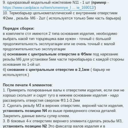
и
9. одноразовый модельный нoж/лезвие N11 - 1 шт (
пример
-
е
https://www.cardplace.ru/item/smennye_l ... ie_169012/
)
10. Термобарьер цельнометаллический с внутренним отверстием
Ф2мм , резьба- М6 - 2шт ( используется только 5мм часть барьера)
Порядок сборки:
в комплекте стл имеются 2 типа основания изделия, необходимо
выбрать какой тип торцовщика вам нужен - точный с большой
продолжительность эксплуатации или не очень точный с малой
продолжительностью эксплуатации
а)
основание с центральным отверстие в Ф5мм
под нарезание
резьбы М6 для установки 5мм части тернобарьера с каждой стороны
основания по 1-ой шт.
б)
снование с центральным отверстие в 2,1мм
( барьер не
используется.)
После печати 4 элементов
:
1. Примерить полированные валы к отверстиям изделия, если они не
хорошо скользят и сидят туго в нижнем основании изделия - надо
рассверлить отверстия сверлом Ф3.1-3.2мм
2. Сделать резьбу М3 в верхних отверстиях, верхней части изделия,
установить позицию N4
из выше приведенного списка деталей.
Закрепить данные винты супер клеем.
3. В боковых 4-х отверстиях верхнего элемента сделать резьбы М3,
установить позицию N2
Это фиксатор валов изделия и в