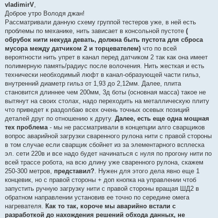
о
vladimirV
,
б
щ
Доброе утро Володя джан!
е
Рассматривали данную схему группой тестеров уже, в ней есть
н
и
проблемы по механике, нить зависает в консольной пустоте
(
е
обрубок нити некуда девать, должна быть пустота для сброса
мусора между датчиком 2 и торцевателем)
что по всей
вероятности нить упрет в канал перед датчиком 2 так как она имеет
полимерную память/радиус после волочения. Нить жесткая и есть
технически необходимый люфт в канал-образующей части гильз,
внутренний диаметр гильз от 1,93 до 2,12мм. Далее, плита
становится длиннее чем 200мм, 3д боты (основная масса) такое не
вытянут на своих столах, надо переходить на металлическую плиту
что приведет к раздолбаю всех очень точных осевых позиций
деталей друг по отношению к другу.
Далее, есть еще одна мощная
тех проблема
- мы не рассматривали в концепции алго сварщиков
вопрос аварийной загрузки сваренного рулона нити с правой стороны
в том случае если сварщик сбойнет из за элементарного всплеска
эл. сети 220в и все надо будет начинаться с нуля по прогону нити по
всей трассе робота, на всю длину уже сваренного рулона, скажем
250-300 метров,
представил?
. Нужен для этого дела явно еще 1
концевик, но с правой стороны + доп кнопка на управлении чтоб
запустить ручную загрузку нити с правой стороны вращая ШД2 в
обратном направлении установив ее точно по середине омега
нагревателя.
Как то так, короче мы аварийно встали с
разработкой до нахождения решений обхода данных, не