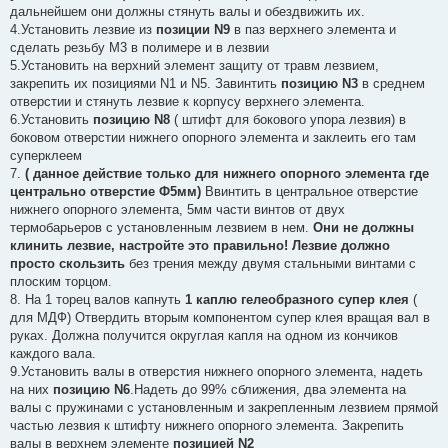
дальнейшем они должны стянуть валы и обездвижить их.
4.Установить лезвие из
позиции N9
в паз верхнего элемента и
сделать резьбу М3 в полимере и в лезвии
5.Установить на верхний элемент защиту от травм лезвием,
закрепить их позициями N1 и N5. Завинтить
позицию N3
в среднем
отверстии и стянуть лезвие к корпусу верхнего элемента.
6.Установить
позицию N8
( штифт для бокового упора лезвия) в
боковом отверстии нижнего опорного элемента и заклеить его там
суперклеем
7.
( данное действие только для нижнего опорного элемента где
центрально отверстие Ф5мм)
Ввинтить в центральное отверстие
нижнего опорного элемента, 5мм части винтов от двух
термобарьеров с установленным лезвием в нем.
Они не должны
клинить лезвие, настройте это правильно!
Лезвие должно
просто скользить
без трения между двумя стальными винтами с
плоским торцом.
8. На 1 торец валов капнуть
1 каплю гелеобразного супер клея
(
для МДФ) Отвердить вторым компонентом супер клея вращая вал в
руках. Должна получится округлая капля на одном из кончиков
каждого вала.
9.Установить валы в отверстия нижнего опорного элемента, надеть
на них
позицию N6
.Надеть до 99% сближения, два элемента на
валы с пружинами с установленным и закрепленным лезвием прямой
частью лезвия к штифту нижнего опорного элемента. Закрепить
валы в верхнем элементе
позицией N2