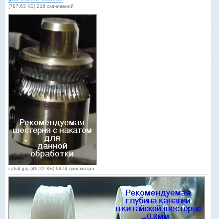
б
(787.63 КБ) 216 скачиваний
щ
е
н
и
е
cats4.jpg (49.22 КБ) 6474 просмотра