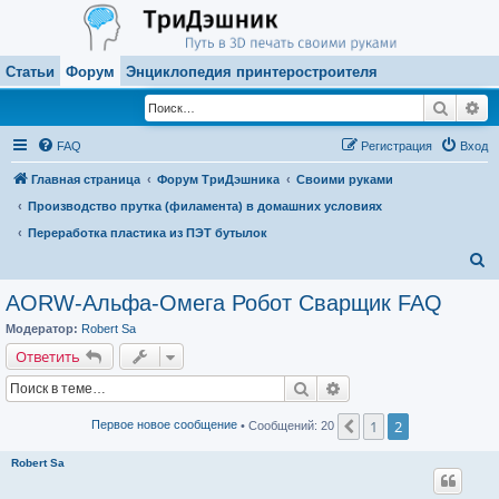
Статьи
Форум
Энциклопедия принтеростроителя
Поиск
Ра
FAQ
Регистрация
Вход
Главная страница
Форум ТриДэшника
Своими руками
Производство прутка (филамента) в домашних условиях
Переработка пластика из ПЭТ бутылок
П
о
AORW-Альфа-Омега Робот Сварщик FAQ
и
Модератор:
Robert Sa
с
Ответить
к
Поиск
Расширенный поиск
1
2
Пред.
Первое новое сообщение
• Сообщений: 20
Robert Sa